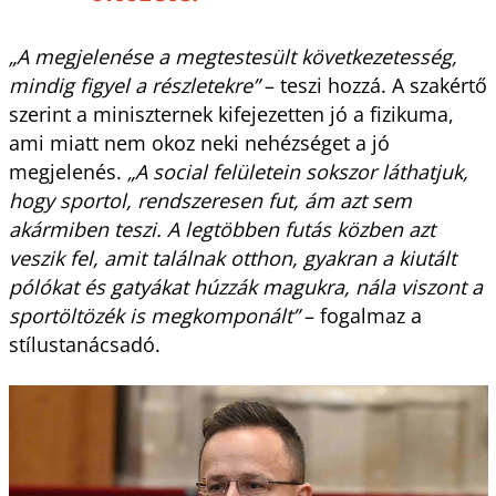
„A megjelenése a megtestesült következetesség,
mindig figyel a részletekre”
– teszi hozzá. A szakértő
szerint a miniszternek kifejezetten jó a fizikuma,
ami miatt nem okoz neki nehézséget a jó
megjelenés.
„A social felületein sokszor láthatjuk,
hogy sportol, rendszeresen fut, ám azt sem
akármiben teszi. A legtöbben futás közben azt
veszik fel, amit találnak otthon, gyakran a kiutált
pólókat és gatyákat húzzák magukra, nála viszont a
sportöltözék is megkomponált”
– fogalmaz a
stílustanácsadó.