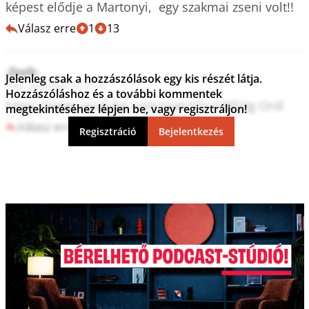
képest elődje a Martonyi,  egy szakmai zseni volt!!
Válasz erre
1
13
-Zsolt-
Jelenleg csak a hozzászólások egy kis részét látja.
2022. december 14. 01:15
Hozzászóláshoz és a további kommentek
https://www.youtube.com/watch?v=c9JFjXg-On8
megtekintéséhez lépjen be, vagy regisztráljon!
Válasz erre
3
4
Regisztráció
Bejelentkezés