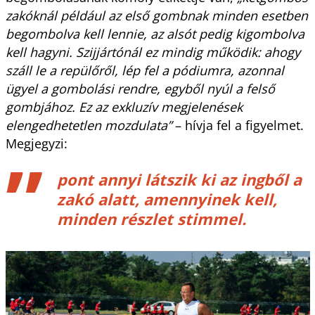
zakóknál például az első gombnak minden esetben
begombolva kell lennie, az alsót pedig kigombolva
kell hagyni. Szijjártónál ez mindig működik: ahogy
száll le a repülőről, lép fel a pódiumra, azonnal
ügyel a gombolási rendre, egyből nyúl a felső
gombjához. Ez az exkluzív megjelenések
elengedhetetlen mozdulata”
– hívja fel a figyelmet.
Megjegyzi:
pont annyi látszik ki az ingből a
zakó alatt, amennyinek kell,
minden részlet stimmel.