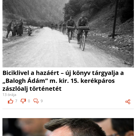
Biciklivel a hazáért – új könyv tárgyalja a
„Balogh Ádám” m. kir. 15. kerékpáros
zászlóalj történetét
13 órája
7
0
9