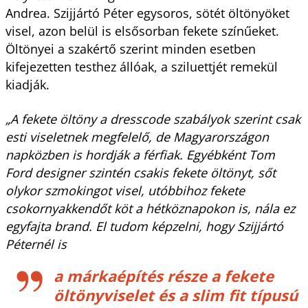
Andrea. Szijjártó Péter egysoros, sötét öltönyöket
visel, azon belül is elsősorban fekete színűeket.
Öltönyei a szakértő szerint minden esetben
kifejezetten testhez állóak, a sziluettjét remekül
kiadják.
„A fekete öltöny a dresscode szabályok szerint csak
esti viseletnek megfelelő, de Magyarországon
napközben is hordják a férfiak. Egyébként Tom
Ford designer szintén csakis fekete öltönyt, sőt
olykor szmokingot visel, utóbbihoz fekete
csokornyakkendőt köt a hétköznapokon is, nála ez
egyfajta brand. El tudom képzelni, hogy Szijjártó
Péternél is
a márkaépítés része a fekete
öltönyviselet és a slim fit típusú