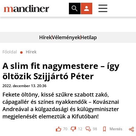
Hírek
Vélemények
Hetilap
Főoldal
Hírek
⬤
A slim fit nagymestere – így
öltözik Szijjártó Péter
2022. december 13. 20:36
Fekete öltöny, kissé szűkre szabott zakó,
cápagallér és színes nyakkendők – Kovásznai
Andreával a külgazdasági és külügyminiszter
megjelenését elemeztük a Kifutóban!
70
12
98
Mentés