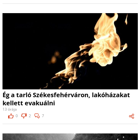
Ég a tarló Székesfehérváron, lakóházakat
kellett evakuálni
13 órája
0
2
7