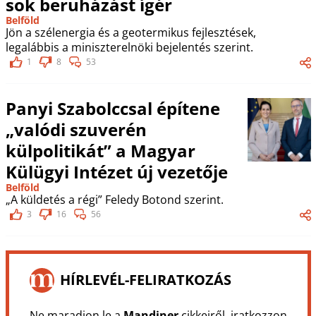
sok beruházást ígér
Belföld
Jön a szélenergia és a geotermikus fejlesztések,
legalábbis a miniszterelnöki bejelentés szerint.
1
8
53
Panyi Szabolccsal építene
„valódi szuverén
külpolitikát” a Magyar
Külügyi Intézet új vezetője
Belföld
„A küldetés a régi” Feledy Botond szerint.
3
16
56
HÍRLEVÉL-FELIRATKOZÁS
Ne maradjon le a
Mandiner
cikkeiről, iratkozzon