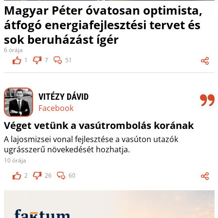
Magyar Péter óvatosan optimista,
átfogó energiafejlesztési tervet és
sok beruházást ígér
6 órája
1
7
51
VITÉZY DÁVID
Facebook
Véget vetünk a vasútrombolás korának
A lajosmizsei vonal fejlesztése a vasúton utazók
ugrásszerű növekedését hozhatja.
10 órája
2
26
60