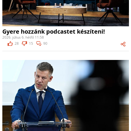
Gyere hozzánk podcastet készíteni!
2026. július 6. hétfő 11:58
28
15
90