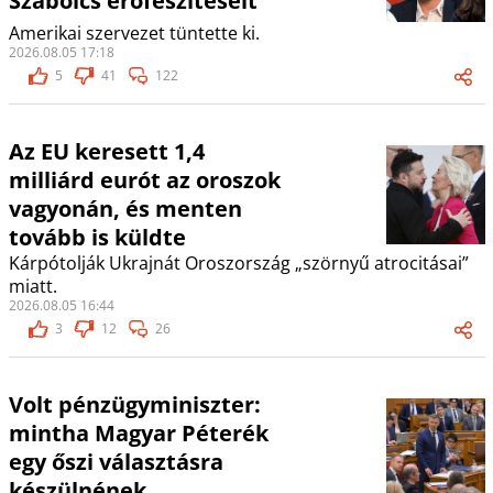
Szabolcs erőfeszítéseit
Amerikai szervezet tüntette ki.
2026.08.05 17:18
5
41
122
Az EU keresett 1,4
milliárd eurót az oroszok
vagyonán, és menten
tovább is küldte
Kárpótolják Ukrajnát Oroszország „szörnyű atrocitásai”
miatt.
2026.08.05 16:44
3
12
26
Volt pénzügyminiszter:
mintha Magyar Péterék
egy őszi választásra
készülnének