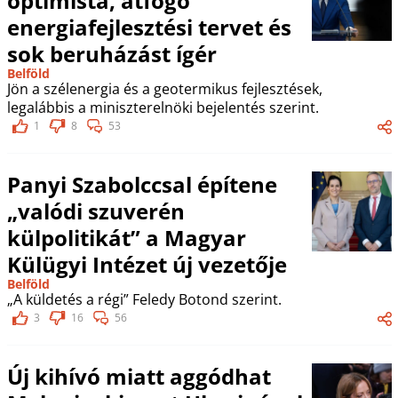
optimista, átfogó
energiafejlesztési tervet és
sok beruházást ígér
Belföld
Jön a szélenergia és a geotermikus fejlesztések,
legalábbis a miniszterelnöki bejelentés szerint.
1
8
53
Panyi Szabolccsal építene
„valódi szuverén
külpolitikát” a Magyar
Külügyi Intézet új vezetője
Belföld
„A küldetés a régi” Feledy Botond szerint.
3
16
56
Új kihívó miatt aggódhat