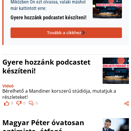
Miközben Ön ezt olvassa, valaki máshol
már kattintott erre:
Gyere hozzánk podcastet készíteni!
Tovább a cikkhez
Gyere hozzánk podcastet
készíteni!
Videó
Bérelhető a Mandiner korszerű stúdiója, mutatjuk a
részleteket!
0
0
0
Magyar Péter óvatosan