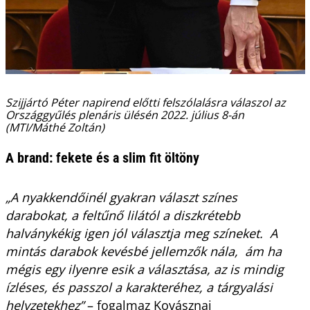
Szijjártó Péter napirend előtti felszólalásra válaszol az
Országgyűlés plenáris ülésén 2022. július 8-án
(MTI/Máthé Zoltán)
A brand: fekete és a slim fit öltöny
„A nyakkendőinél gyakran választ színes
darabokat, a feltűnő lilától a diszkrétebb
halványkékig igen jól választja meg színeket. A
mintás darabok kevésbé jellemzők nála, ám ha
mégis egy ilyenre esik a választása, az is mindig
ízléses, és passzol a karakteréhez, a tárgyalási
helyzetekhez”
– fogalmaz Kovásznai