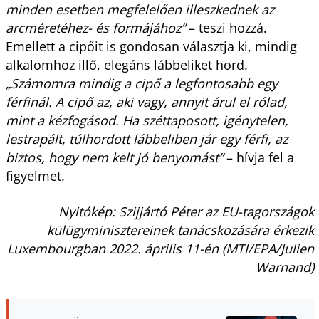
minden esetben megfelelően illeszkednek az
arcméretéhez- és formájához”
– teszi hozzá.
Emellett a cipőit is gondosan választja ki, mindig
alkalomhoz illő, elegáns lábbeliket hord.
„Számomra mindig a cipő a legfontosabb egy
férfinál. A cipő az, aki vagy, annyit árul el rólad,
mint a kézfogásod. Ha széttaposott, igénytelen,
lestrapált, túlhordott lábbeliben jár egy férfi, az
biztos, hogy nem kelt jó benyomást”
– hívja fel a
figyelmet.
Nyitókép: Szijjártó Péter az EU-tagországok
külügyminisztereinek tanácskozására érkezik
Luxembourgban 2022. április 11-én (MTI/EPA/Julien
Warnand)