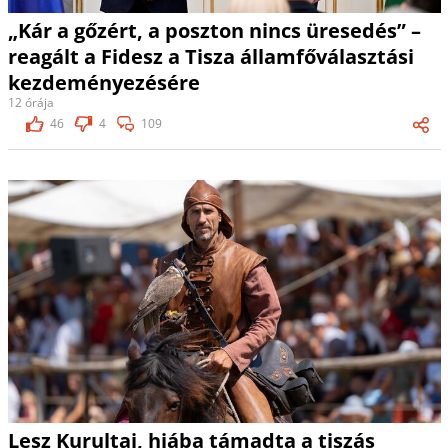
„Kár a gőzért, a poszton nincs üresedés” –
reagált a Fidesz a Tisza államfőválasztási
kezdeményezésére
12 órája
46
4
109
Lesz Kurultaj, hiába támadta a tiszás