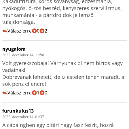
Kakadufrizura, kóros soványság, edzésmánia, 
nyökögős, ő-zös beszéd, kényszeres szervilizmus, 
munkamánia - a pártdroidok jellemző 
tulajdonsága.
Válasz erre
0
2
nyugalom
2022. december 14. 11:50
Volt gyerekszobaja! Varnyunak pl nem biztos vagy 
vadainak!

Dobrevanak lehetett, de izlestelen tehen maradt, a 
sok penz ellenere! 
Válasz erre
1
0
furunkulus13
2022. december 14. 01:37
A cápaingben egy oltári nagy fasz feszít, hozzá 