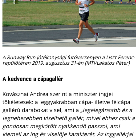
A Runway Run jótékonysági futóversenyen a Liszt Ferenc-
repülőtéren 2019. augusztus 31-én (MTI/Lakatos Péter)
A kedvence a cápagallér
Kovásznai Andrea szerint a miniszter ingjei
tökéletesek: a leggyakrabban cápa- illetve félcápa
gallérú darabokat visel, ami a
„legelegánsabb és a
legnehezebben viselhető gallér, mivel ehhez csak a
gondosan megkötött nyakkendő passzol, ami
kiemeli az ing és viselője karakterét. Az inggallérjai