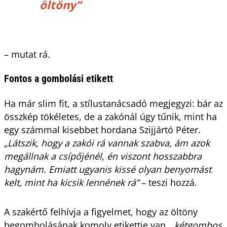
öltöny”
– mutat rá.
Fontos a gombolási etikett
Ha már slim fit, a stílustanácsadó megjegyzi: bár az
összkép tökéletes, de a zakónál úgy tűnik, mint ha
egy számmal kisebbet hordana Szijjártó Péter.
„Látszik, hogy a zakói rá vannak szabva, ám azok
megállnak a csípőjénél, én viszont hosszabbra
hagynám. Emiatt ugyanis kissé olyan benyomást
kelt, mint ha kicsik lennének rá”
– teszi hozzá.
A szakértő felhívja a figyelmet, hogy az öltöny
begombolásának komoly etikettje van,
„kétgombos