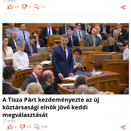
12 órája
10
0
12
A Tisza Párt kezdeményezte az új
köztársasági elnök jövő keddi
megválasztását
12 órája
3
34
206