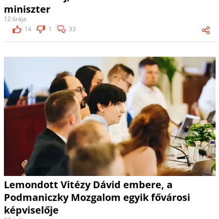
miniszter
12 órája
14
1
33
Lemondott Vitézy Dávid embere, a
Podmaniczky Mozgalom egyik fővárosi
képviselője