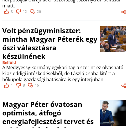
miatt.
3
12
26
Volt pénzügyminiszter:
mintha Magyar Péterék egy
őszi választásra
készülnének
Belföld
A Medgyessy-kormány egykori tagja szerint ez olvasható
ki az eddigi intézkedésekből, de László Csaba kitért a
hőkupola gazdasági hatásaira is egy interjúban.
1
8
16
Magyar Péter óvatosan
optimista, átfogó
energiafejlesztési tervet és