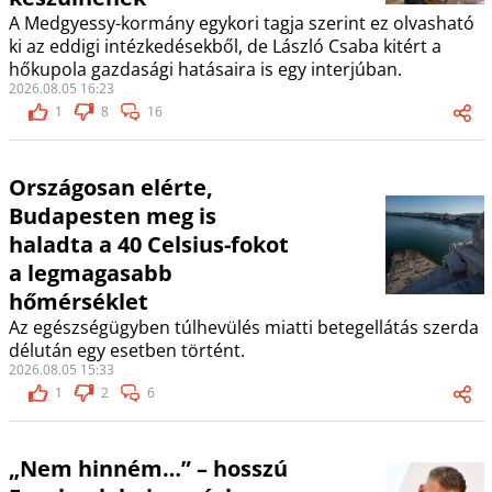
A Medgyessy-kormány egykori tagja szerint ez olvasható
ki az eddigi intézkedésekből, de László Csaba kitért a
hőkupola gazdasági hatásaira is egy interjúban.
2026.08.05 16:23
1
8
16
Országosan elérte,
Budapesten meg is
haladta a 40 Celsius-fokot
a legmagasabb
hőmérséklet
Az egészségügyben túlhevülés miatti betegellátás szerda
délután egy esetben történt.
2026.08.05 15:33
1
2
6
„Nem hinném…” – hosszú