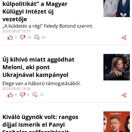
külpolitikát” a Magyar
Külügyi Intézet új
vezetője
„A küldetés a régi” Feledy Botond szerint.
2026.08.05 19:37
3
16
56
Új kihívó miatt aggódhat
Meloni, aki pont
Ukrajnával kampányol
Elege van a háború támogatásából.
2026.08.05 18:36
0
0
16
Kiváló ügynök volt: rangos
díjjal ismerik el Panyi