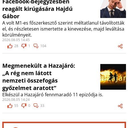
Facebook-bejegyzésben
reagált kirúgására Hajdú
Gábor
A volt M1-es főszerkesztő szerint méltatlanul távolították
el, és részletesen ismertette a kinevezése, majd leváltása
körülményeit.
2026.08.05 14:45
28
1
104
Megmenekült a Hazajáró:
„A rég nem látott
nemzeti összefogás
győzelmet aratott”
Elkészül a Hazajáró fennmaradó 11 epizódja is.
2026.08.05 14:24
55
0
33