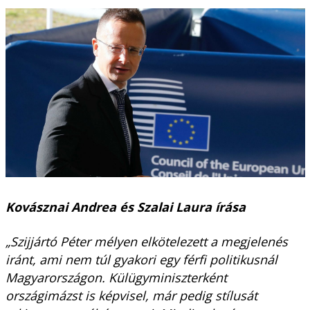
Kovásznai Andrea és Szalai Laura írása
„Szijjártó Péter mélyen elkötelezett a megjelenés
iránt, ami nem túl gyakori egy férfi politikusnál
Magyarországon. Külügyminiszterként
országimázst is képvisel, már pedig stílusát