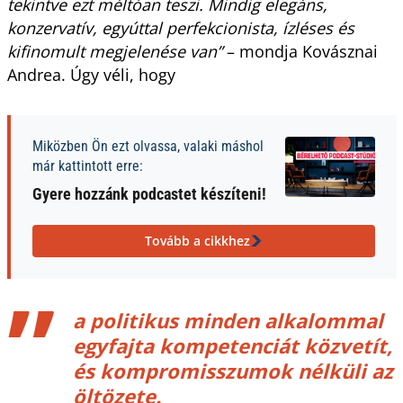
tekintve ezt méltóan teszi. Mindig elegáns,
konzervatív, egyúttal perfekcionista, ízléses és
kifinomult megjelenése van”
– mondja Kovásznai
Andrea. Úgy véli, hogy
Miközben Ön ezt olvassa, valaki máshol
már kattintott erre:
Gyere hozzánk podcastet készíteni!
Tovább a cikkhez
a politikus minden alkalommal
egyfajta kompetenciát közvetít,
és kompromisszumok nélküli az
öltözete.