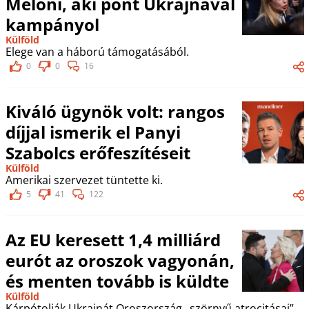
Meloni, aki pont Ukrajnával
kampányol
Külföld
Elege van a háború támogatásából.
0
0
16
Kiváló ügynök volt: rangos
díjjal ismerik el Panyi
Szabolcs erőfeszítéseit
Külföld
Amerikai szervezet tüntette ki.
5
41
122
Az EU keresett 1,4 milliárd
eurót az oroszok vagyonán,
és menten tovább is küldte
Külföld
Kárpótolják Ukrajnát Oroszország „szörnyű atrocitásai”