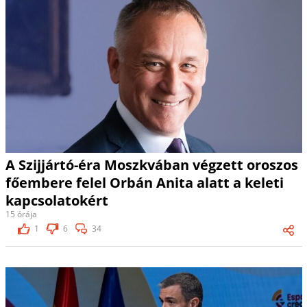
A Szijjártó-éra Moszkvában végzett oroszos
főembere felel Orbán Anita alatt a keleti
kapcsolatokért
15 órája
1
6
34