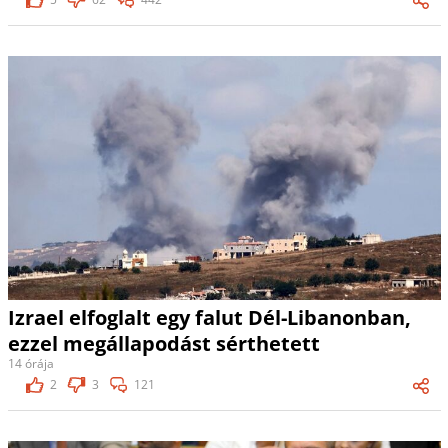
Izrael elfoglalt egy falut Dél-Libanonban,
ezzel megállapodást sérthetett
14 órája
2
3
121