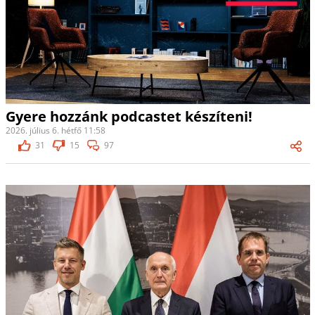
Gyere hozzánk podcastet készíteni!
2026. július 6. hétfő 11:58
31
15
97