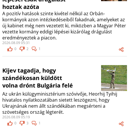
hoztak azóta
A pozitív hatások szinte kivétel nélkül az Orbán-
kormányok azon intézkedéseiből fakadnak, amelyeket az
új kabinet még nem vezetett ki, miközben a Magyar Péter
vezette kormány eddigi lépései kizárólag drágulást
eredményeztek a piacon.
2026.08.09 05:31
0
2
1
Kijev tagadja, hogy
szándékosan küldött
volna drónt Bulgária felé
Az ukrán külügyminisztérium szóvivője, Heorhij Tyihij
hivatalos nyilatkozatában sietett leszögezni, hogy
Ukrajnának nem állt szándékában megsérteni a
szövetséges ország légterét.
2026.08.09 05:19
0
3
1