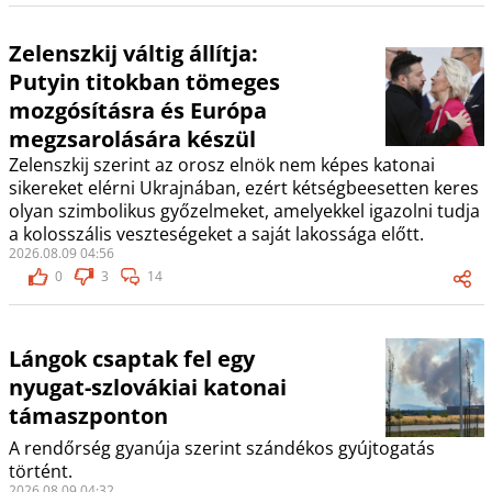
Zelenszkij váltig állítja:
Putyin titokban tömeges
mozgósításra és Európa
megzsarolására készül
Zelenszkij szerint az orosz elnök nem képes katonai
sikereket elérni Ukrajnában, ezért kétségbeesetten keres
olyan szimbolikus győzelmeket, amelyekkel igazolni tudja
a kolosszális veszteségeket a saját lakossága előtt.
2026.08.09 04:56
0
3
14
Lángok csaptak fel egy
nyugat-szlovákiai katonai
támaszponton
A rendőrség gyanúja szerint szándékos gyújtogatás
történt.
2026.08.09 04:32