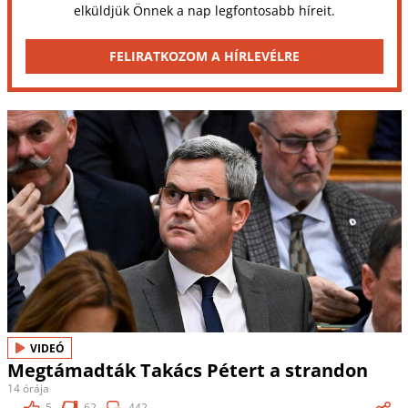
elküldjük Önnek a nap legfontosabb híreit.
FELIRATKOZOM A HÍRLEVÉLRE
VIDEÓ
Megtámadták Takács Pétert a strandon
14 órája
5
62
442