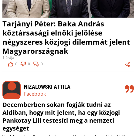
Tarjányi Péter: Baka András
köztársasági elnöki jelölése
négyszeres közjogi dilemmát jelent
Magyarországnak
1 órája
0
0
0
NIZALOWSKI ATTILA
Facebook
Decemberben sokan fogják tudni az
Aldiban, hogy mit jelent, ha egy közjogi
Pankotay Lili testesíti meg a nemzeti
egységet