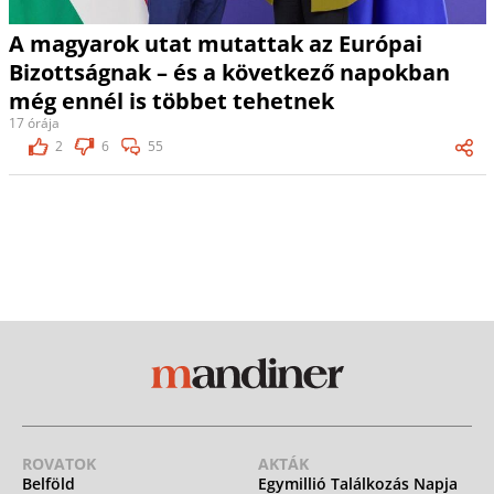
A magyarok utat mutattak az Európai
Bizottságnak – és a következő napokban
még ennél is többet tehetnek
17 órája
2
6
55
ROVATOK
AKTÁK
Belföld
Egymillió Találkozás Napja