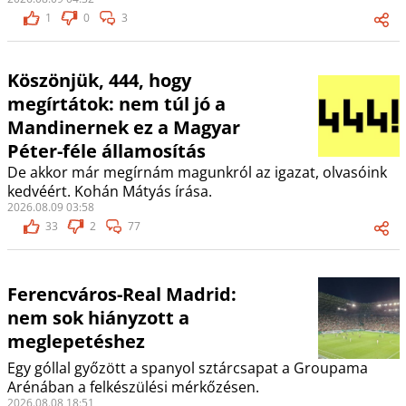
1
0
3
Köszönjük, 444, hogy
megírtátok: nem túl jó a
Mandinernek ez a Magyar
Péter-féle államosítás
De akkor már megírnám magunkról az igazat, olvasóink
kedvéért. Kohán Mátyás írása.
2026.08.09 03:58
33
2
77
Ferencváros-Real Madrid:
nem sok hiányzott a
meglepetéshez
Egy góllal győzött a spanyol sztárcsapat a Groupama
Arénában a felkészülési mérkőzésen.
2026.08.08 18:51