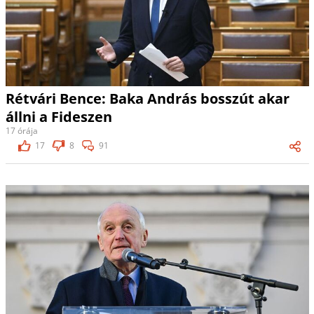
Rétvári Bence: Baka András bosszút akar
állni a Fideszen
17 órája
17
8
91