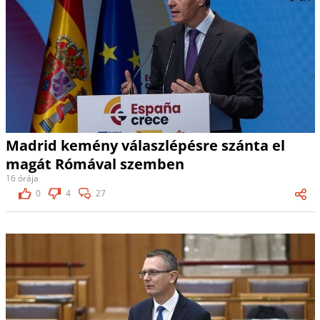
Madrid kemény válaszlépésre szánta el
magát Rómával szemben
16 órája
0
4
27