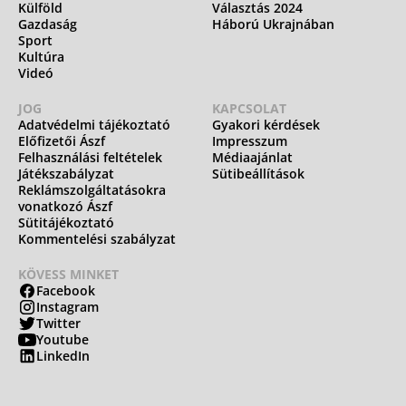
Külföld
Választás 2024
Gazdaság
Háború Ukrajnában
Sport
Kultúra
Videó
JOG
KAPCSOLAT
Adatvédelmi tájékoztató
Gyakori kérdések
Előfizetői Ászf
Impresszum
Felhasználási feltételek
Médiaajánlat
Játékszabályzat
Sütibeállítások
Reklámszolgáltatásokra
vonatkozó Ászf
Sütitájékoztató
Kommentelési szabályzat
KÖVESS MINKET
Facebook
Instagram
Twitter
Youtube
LinkedIn