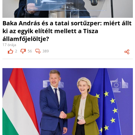
Baka András és a tatai sortűzper: miért állt
ki az egyik elítélt mellett a Tisza
államfőjelöltje?
17 órája
2
56
389