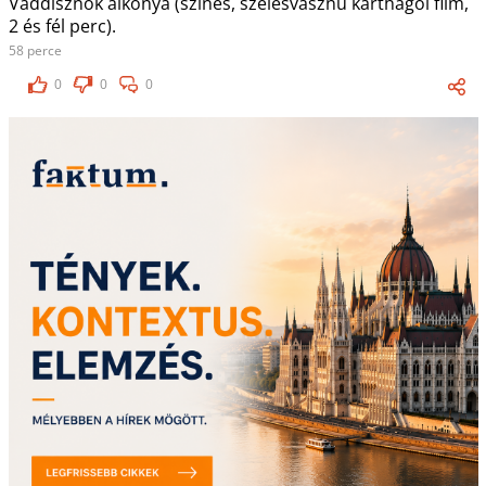
Vaddisznók alkonya (színes, szélesvásznú karthágói film,
2 és fél perc).
58 perce
0
0
0