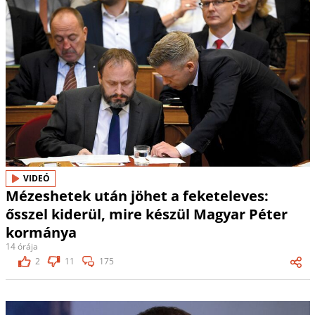
VIDEÓ
Mézeshetek után jöhet a feketeleves:
ősszel kiderül, mire készül Magyar Péter
kormánya
14 órája
2
11
175