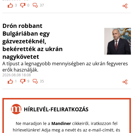
3
0
37
Drón robbant
Bulgáriában egy
gázvezetéknél,
bekérették az ukrán
nagykövetet
A típust a legnagyobb mennyiségben az ukrán fegyveres
erők használják.
2026.08.08 18:08
1
9
35
HÍRLEVÉL-FELIRATKOZÁS
Ne maradjon le a
Mandiner
cikkeiről, iratkozzon fel
hírlevelünkre! Adja meg a nevét és az e-mail-címét, és