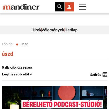
Hírek
Vélemények
Hetilap
Főoldal
úszd
⬤
úszd
0 db
cikk összesen
Szűrés