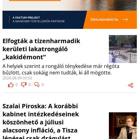
Elfogták a tizenharmadik
kerületi lakatrongáló
„kakidémont”
A helyiek szerint a rongáló ténykedése már régóta
bűzlött, csak sokáig nem tudták, ki áll mögötte.
2026.08.09 05:53
0
0
0
Szalai Piroska: A korábbi
kabinet intézkedéseinek
köszönhető a júliusi
alacsony infláció, a Tisza
lépései csak drágulást