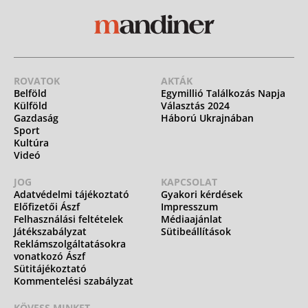
ROVATOK
AKTÁK
Belföld
Egymillió Találkozás Napja
Külföld
Választás 2024
Gazdaság
Háború Ukrajnában
Sport
Kultúra
Videó
JOG
KAPCSOLAT
Adatvédelmi tájékoztató
Gyakori kérdések
Előfizetői Ászf
Impresszum
Felhasználási feltételek
Médiaajánlat
Játékszabályzat
Sütibeállítások
Reklámszolgáltatásokra
vonatkozó Ászf
Sütitájékoztató
Kommentelési szabályzat
KÖVESS MINKET