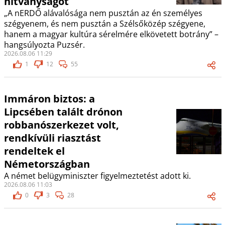
hitványságot
„A nERDŐ alávalósága nem pusztán az én személyes
szégyenem, és nem pusztán a Szélsőközép szégyene,
hanem a magyar kultúra sérelmére elkövetett botrány” –
hangsúlyozta Puzsér.
2026.08.06 11:29
1
12
55
Immáron biztos: a
Lipcsében talált drónon
robbanószerkezet volt,
rendkívüli riasztást
rendeltek el
Németországban
A német belügyminiszter figyelmeztetést adott ki.
2026.08.06 11:03
0
3
28