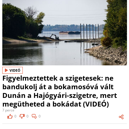
VIDEÓ
Figyelmeztettek a szigetesek: ne
bandukolj át a bokamosóvá vált
Dunán a Hajógyári-szigetre, mert
megütheted a bokádat (VIDEÓ)
7 perce
0
0
0