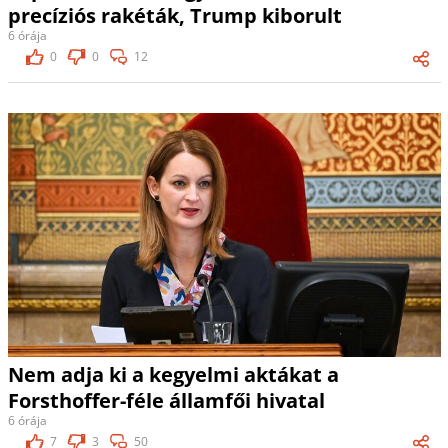
precíziós rakéták, Trump kiborult
6 órája
0
0
12
Nem adja ki a kegyelmi aktákat a
Forsthoffer-féle államfői hivatal
6 órája
7
3
50