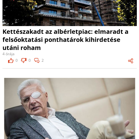
Kettészakadt az albérletpiac: elmaradt a
felsőoktatási ponthatárok kihirdetése
utáni roham
4 órája
0
0
2