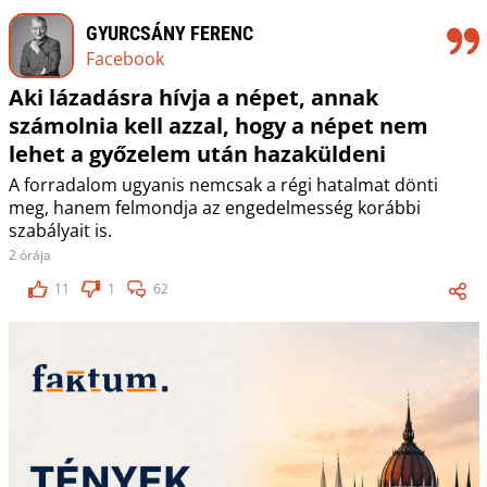
GYURCSÁNY FERENC
Facebook
Aki lázadásra hívja a népet, annak
számolnia kell azzal, hogy a népet nem
lehet a győzelem után hazaküldeni
A forradalom ugyanis nemcsak a régi hatalmat dönti
meg, hanem felmondja az engedelmesség korábbi
szabályait is.
2 órája
11
1
62