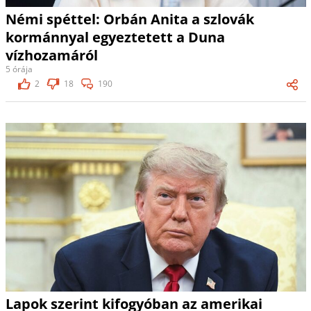
Némi spéttel: Orbán Anita a szlovák
kormánnyal egyeztetett a Duna
vízhozamáról
5 órája
2
18
190
Lapok szerint kifogyóban az amerikai