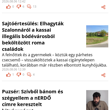
2026.08.06 12:42
0
6
13
Sajtóértesülés: Elhagyták
Szalonnáról a kassai
illegális bódévárosból
beköltözött roma
családok
A felnőttek és a gyermekek – köztük egy párhetes
csecsemő – visszaköltöztek a kassai cigánytelepen
található, korábban már részben elbontott kunyhójukba.
2026.08.06 12:39
1
0
4
Puzsér: Szívből bánom és
szégyellem a nERDŐ
címre keresztelt