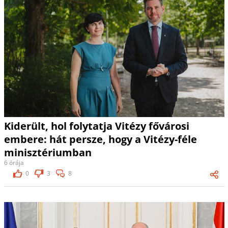
Kiderült, hol folytatja Vitézy fővárosi
embere: hát persze, hogy a Vitézy-féle
minisztériumban
6 órája
0
3
8