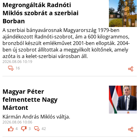
Megrongálták Radnóti
Miklós szobrát a szerbiai
Borban
A szerbiai bányavárosnak Magyarország 1979-ben
ajándékozott Radnóti-szobrot, ám a 600 kilogrammos,
bronzból készült emlékművet 2001-ben ellopták. 2004-
ben új szobrot állítottak a meggyilkolt költőnek, amely
azóta is a kelet-szerbiai városban áll.
2026.08.06 10:19
16
Magyar Péter
felmentette Nagy
Mártont
Kármán András Miklós váltja.
2026.08.06 10:06
4
3
42