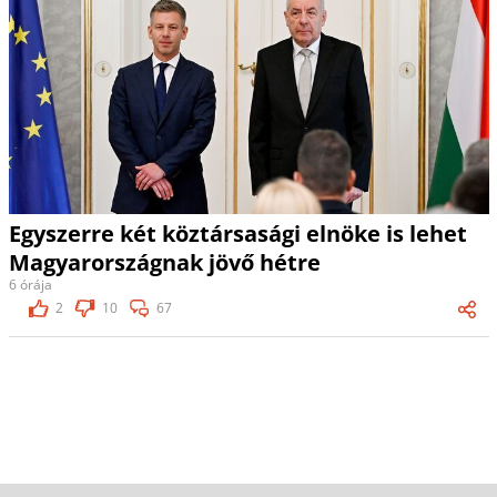
Egyszerre két köztársasági elnöke is lehet
Magyarországnak jövő hétre
6 órája
2
10
67