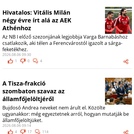
Hivatalos: Vitális Milán
négy évre írt alá az AEK
Athénhoz
Az NB I előző szezonjának legjobbja Varga Barnabáshoz
csatlakozik, aki télen a Ferencvárostól igazolt a sárga-
feketékhez.
2026.08.06 09:30
1
0
4
A Tisza-frakció
szombaton szavaz az
államfőjelöltjéről
Bujdosó Andrea neveket nem árult el. Közölte
ugyanakkor: még egyeztetnek arról, hogyan mutatják be
államfőjelöltjüket.
2026.08.06 09:14
4
17
114