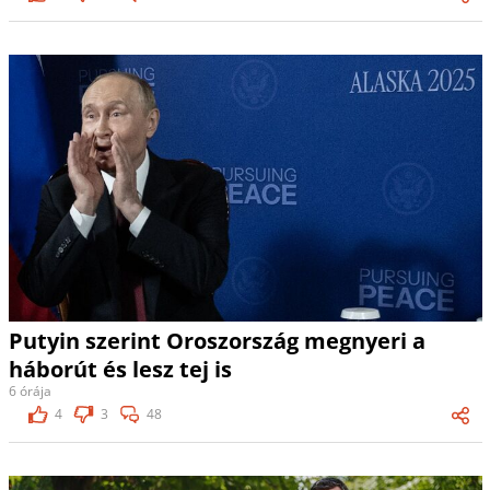
Putyin szerint Oroszország megnyeri a
háborút és lesz tej is
6 órája
4
3
48