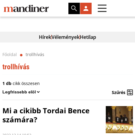
Hírek
Vélemények
Hetilap
Főoldal
trollhívás
⬤
trollhívás
1 db
cikk összesen
Szűrés
Mi a cikibb Tordai Bence
számára?