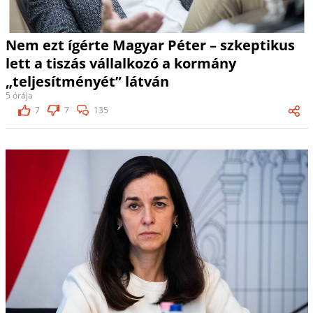
Nem ezt ígérte Magyar Péter – szkeptikus
lett a tiszás vállalkozó a kormány
„teljesítményét” látván
5 órája
7
7
135