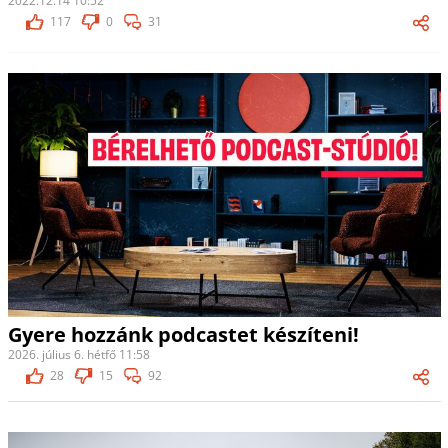
2022.12.14 10:52
117
0
31
Gyere hozzánk podcastet készíteni!
2026. július 6. hétfő 11:58
28
15
92