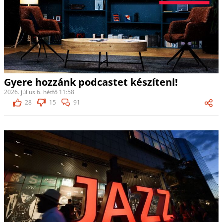
Gyere hozzánk podcastet készíteni!
2026. július 6. hétfő 11:58
28
15
91