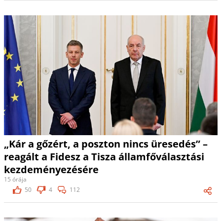
„Kár a gőzért, a poszton nincs üresedés” –
reagált a Fidesz a Tisza államfőválasztási
kezdeményezésére
15 órája
50
4
112