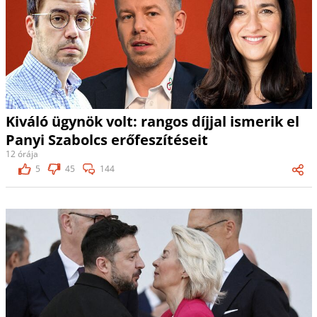
Kiváló ügynök volt: rangos díjjal ismerik el
Panyi Szabolcs erőfeszítéseit
12 órája
5
45
144