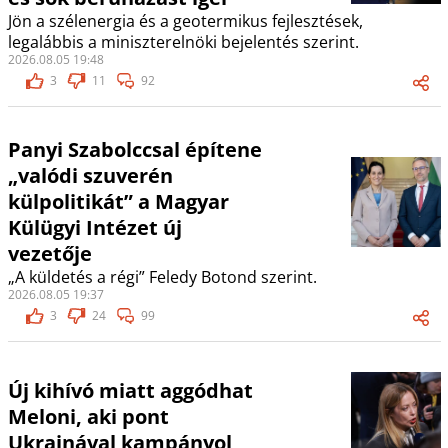
Jön a szélenergia és a geotermikus fejlesztések,
legalábbis a miniszterelnöki bejelentés szerint.
2026.08.05 19:48
3
11
92
Panyi Szabolccsal építene
„valódi szuverén
külpolitikát” a Magyar
Külügyi Intézet új
vezetője
„A küldetés a régi” Feledy Botond szerint.
2026.08.05 19:37
3
24
99
Új kihívó miatt aggódhat
Meloni, aki pont
Ukrajnával kampányol