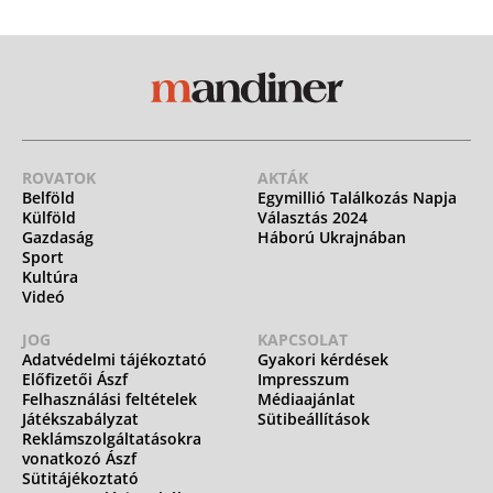
ROVATOK
AKTÁK
Belföld
Egymillió Találkozás Napja
Külföld
Választás 2024
Gazdaság
Háború Ukrajnában
Sport
Kultúra
Videó
JOG
KAPCSOLAT
Adatvédelmi tájékoztató
Gyakori kérdések
Előfizetői Ászf
Impresszum
Felhasználási feltételek
Médiaajánlat
Játékszabályzat
Sütibeállítások
Reklámszolgáltatásokra
vonatkozó Ászf
Sütitájékoztató