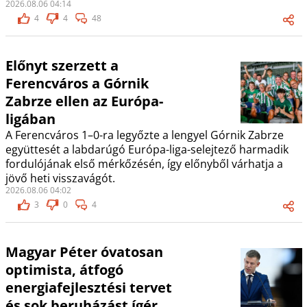
2026.08.06 04:14
4
4
48
Előnyt szerzett a
Ferencváros a Górnik
Zabrze ellen az Európa-
ligában
A Ferencváros 1–0-ra legyőzte a lengyel Górnik Zabrze
együttesét a labdarúgó Európa-liga-selejtező harmadik
fordulójának első mérkőzésén, így előnyből várhatja a
jövő heti visszavágót.
2026.08.06 04:02
3
0
4
Magyar Péter óvatosan
optimista, átfogó
energiafejlesztési tervet
és sok beruházást ígér