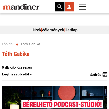
Hírek
Vélemények
Hetilap
Főoldal
Tóth Gabika
⬤
Tóth Gabika
0 db
cikk összesen
Szűrés