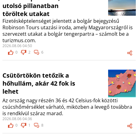
utolsó pillanatban
töröltek utakat
Fizetésképtelenséget jelentett a bolgár bejegyzésű
Robinson Tours utazási iroda, amely Magyarországról is
szervezett utakat a bolgár tengerpartra – számolt be a
turizmus.com.
2026.08.06 04:50
0
2
6
Csütörtökön tetőzik a
hőhullám, akár 42 fok is
lehet
Az ország nagy részén 36 és 42 Celsius-fok közötti
csúcshőmérséklet várható, miközben a levegő továbbra
is rendkívül száraz marad.
2026.08.06 04:36
0
1
8