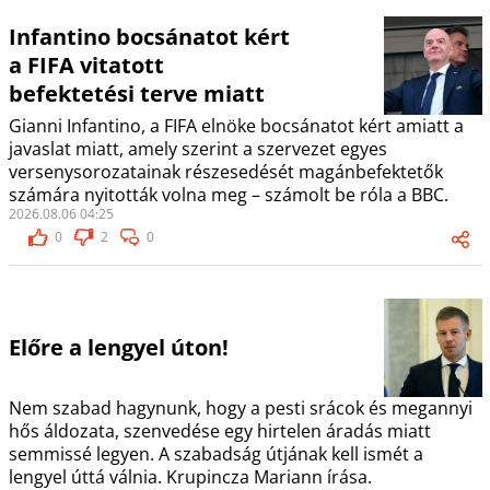
Infantino bocsánatot kért
a FIFA vitatott
befektetési terve miatt
Gianni Infantino, a FIFA elnöke bocsánatot kért amiatt a
javaslat miatt, amely szerint a szervezet egyes
versenysorozatainak részesedését magánbefektetők
számára nyitották volna meg – számolt be róla a BBC.
2026.08.06 04:25
0
2
0
Előre a lengyel úton!
Nem szabad hagynunk, hogy a pesti srácok és megannyi
hős áldozata, szenvedése egy hirtelen áradás miatt
semmissé legyen. A szabadság útjának kell ismét a
lengyel úttá válnia. Krupincza Mariann írása.