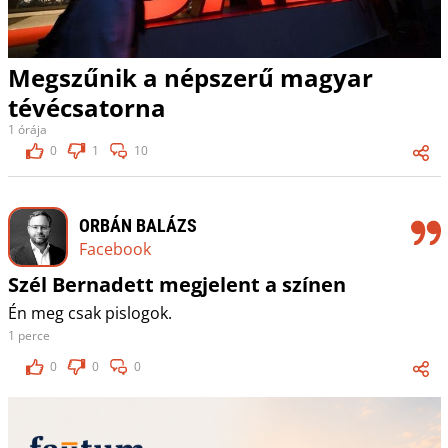
Megszűnik a népszerű magyar
tévécsatorna
1 órája
0
1
10
ORBÁN BALÁZS
Facebook
Szél Bernadett megjelent a színen
Én meg csak pislogok.
1 perce
0
0
0