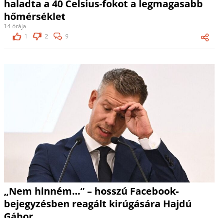
haladta a 40 Celsius-fokot a legmagasabb
hőmérséklet
14 órája
1
2
9
„Nem hinném…” – hosszú Facebook-
bejegyzésben reagált kirúgására Hajdú
Gábor