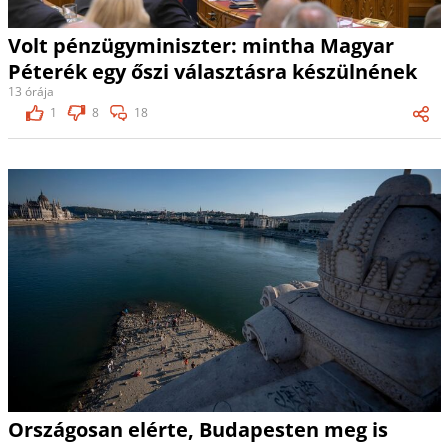
Volt pénzügyminiszter: mintha Magyar
Péterék egy őszi választásra készülnének
13 órája
1
8
18
Országosan elérte, Budapesten meg is