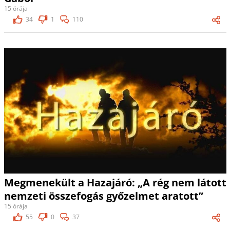
15 órája
34
1
110
Megmenekült a Hazajáró: „A rég nem látott
nemzeti összefogás győzelmet aratott”
15 órája
55
0
37