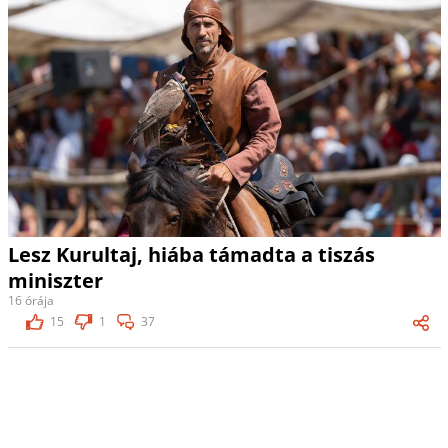
Lesz Kurultaj, hiába támadta a tiszás
miniszter
16 órája
15
1
37