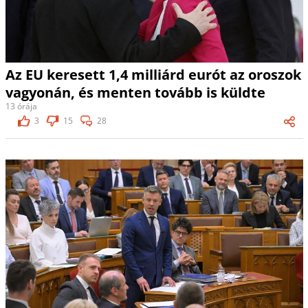
Az EU keresett 1,4 milliárd eurót az oroszok
vagyonán, és menten tovább is küldte
13 órája
3
15
28