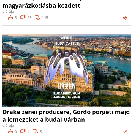
magyarázkodásba kezdett
5 órája
5
25
145
Drake zenei producere, Gordo pörgeti majd
a lemezeket a budai Várban
6 órája
0
1
5