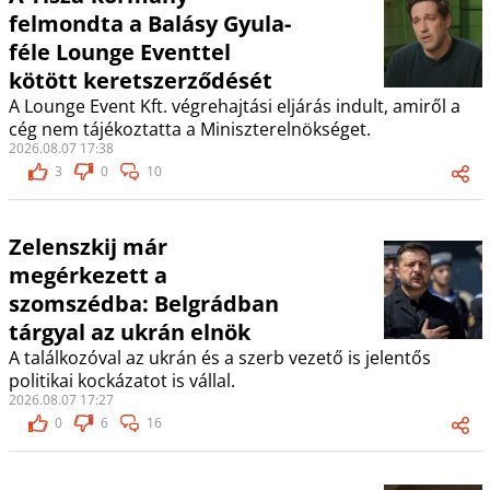
felmondta a Balásy Gyula-
féle Lounge Eventtel
kötött keretszerződését
A Lounge Event Kft. végrehajtási eljárás indult, amiről a
cég nem tájékoztatta a Miniszterelnökséget.
2026.08.07 17:38
3
0
10
Zelenszkij már
megérkezett a
szomszédba: Belgrádban
tárgyal az ukrán elnök
A találkozóval az ukrán és a szerb vezető is jelentős
politikai kockázatot is vállal.
2026.08.07 17:27
0
6
16