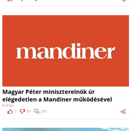
Magyar Péter miniszterelnök úr
elégedetlen a Mandiner működésével
6 órája
7
57
291