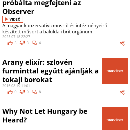
próbálta megfejteni az
Observer
VIDEÓ
A magyar konzervativizmusról és intézményeiről
készített műsort a baloldali brit orgánum.
2025.07.18 22:27
3
3
4
Arany elixír: szlovén
furminttal együtt ajánlják a
tokaji borokat
2016.08.19 11:01
0
0
8
Why Not Let Hungary be
Heard?