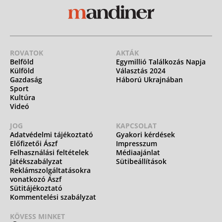
ROVATOK
AKTÁK
Belföld
Egymillió Találkozás Napja
Külföld
Választás 2024
Gazdaság
Háború Ukrajnában
Sport
Kultúra
Videó
JOG
KAPCSOLAT
Adatvédelmi tájékoztató
Gyakori kérdések
Előfizetői Ászf
Impresszum
Felhasználási feltételek
Médiaajánlat
Játékszabályzat
Sütibeállítások
Reklámszolgáltatásokra
vonatkozó Ászf
Sütitájékoztató
Kommentelési szabályzat
KÖVESS MINKET