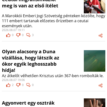
meg is van az első ítélet
A Marokkói Emberi Jogi Szövetség pénteken közölte, hogy
111 embert tartanak előzetes őrizetben a ceutai
események után.
2026.08.07 19:11
0
0
3
Olyan alacsony a Duna
vízállása, hogy látszik az
ókor egyik leghosszabb
hídja!
Az átkelőt vélhetően Krisztus után 367-ben rombolták le.
2026.08.07 19:06
2
0
0
Agyonvert egy osztrák