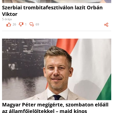
Szerbiai trombitafesztiválon lazít Orbán
Viktor
5 órája
26
1
69
Magyar Péter megígérte, szombaton előáll
az államfőjelöltekkel – majd kínos