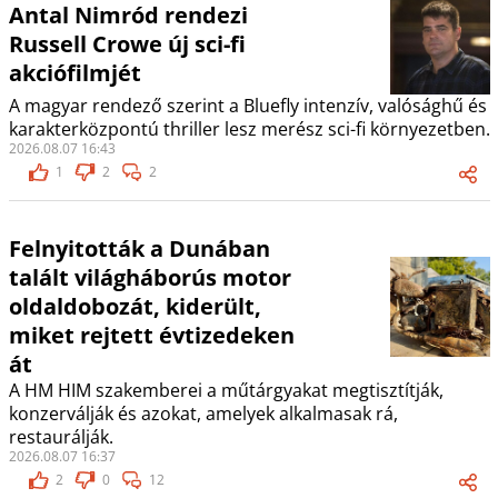
Antal Nimród rendezi
Russell Crowe új sci-fi
akciófilmjét
A magyar rendező szerint a Bluefly intenzív, valósághű és
karakterközpontú thriller lesz merész sci-fi környezetben.
2026.08.07 16:43
1
2
2
Felnyitották a Dunában
talált világháborús motor
oldaldobozát, kiderült,
miket rejtett évtizedeken
át
A HM HIM szakemberei a műtárgyakat megtisztítják,
konzerválják és azokat, amelyek alkalmasak rá,
restaurálják.
2026.08.07 16:37
2
0
12