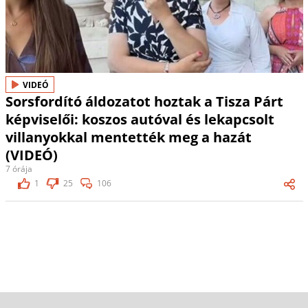
VIDEÓ
Sorsfordító áldozatot hoztak a Tisza Párt
képviselői: koszos autóval és lekapcsolt
villanyokkal mentették meg a hazát
(VIDEÓ)
7 órája
1
25
106