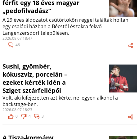
férfit egy 18 éves magyar
„pedofilvadász”
A 29 éves áldozatot csütörtökön reggel találták holtan
egy családi házban a Bécstől északra fekvő
Langenzersdorf településen.
2026.08.07 18:47
46
Sushi, gyömbér,
kókuszvíz, porcelán –
ezeket kérték idén a
Sziget sztárfellépői
Volt, aki kifejezetten azt kérte, ne legyen alkohol a
backstage-ben.
2026.08.07 18:23
0
4
3
A Tisza-kormány