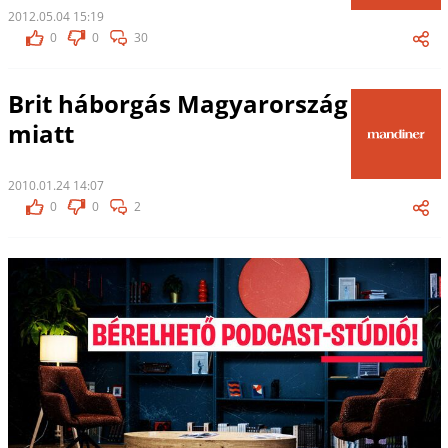
2012.05.04 15:19
0
0
30
Brit háborgás Magyarország
miatt
2010.01.24 14:07
0
0
2