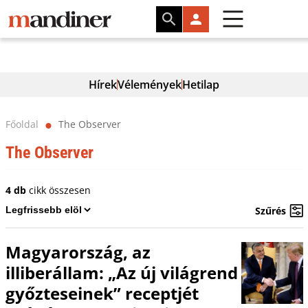
Hírek
Vélemények
Hetilap
Főoldal
The Observer
⬤
The Observer
4 db
cikk összesen
Szűrés
Magyarország, az
illiberállam: „Az új világrend
győzteseinek” receptjét