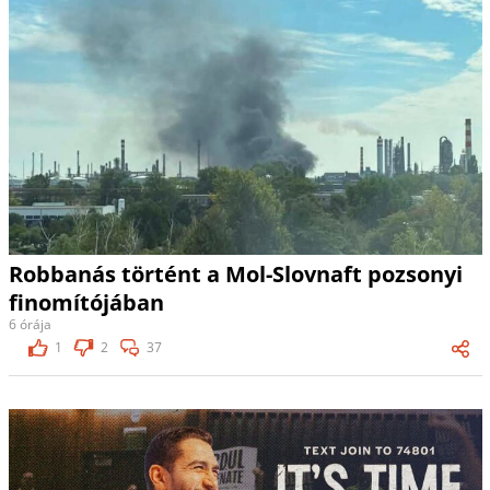
Robbanás történt a Mol-Slovnaft pozsonyi
finomítójában
6 órája
1
2
37