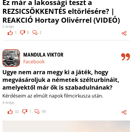
Ez már a lakossági teszt a
REZSICSÖKKENTÉS eltörlésére? |
REAKCIÓ Hortay Olivérrel (VIDEÓ)
2 órája
1
0
2
MANDULA VIKTOR
Facebook
Ugye nem arra megy ki a játék, hogy
megvásároljuk a németek szélturbináit,
amelyektől már ők is szabadulnának?
Kérdéseim az elmúlt napok filmcirkusza után.
4 órája
32
1
59