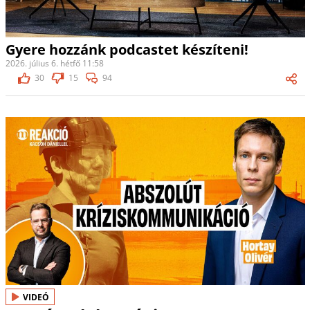
Gyere hozzánk podcastet készíteni!
2026. július 6. hétfő 11:58
30
15
94
VIDEÓ