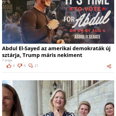
Abdul El-Sayed az amerikai demokraták új
sztárja, Trump máris nekiment
7 órája
0
0
21