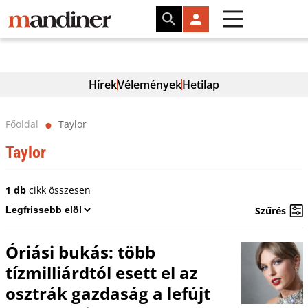
Hírek
Vélemények
Hetilap
Főoldal
Taylor
⬤
Taylor
1 db
cikk összesen
Szűrés
Óriási bukás: több
tízmilliárdtól esett el az
osztrák gazdaság a lefújt