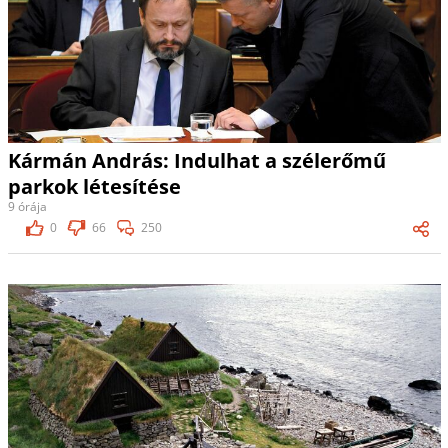
Kármán András: Indulhat a szélerőmű
parkok létesítése
9 órája
0
66
250