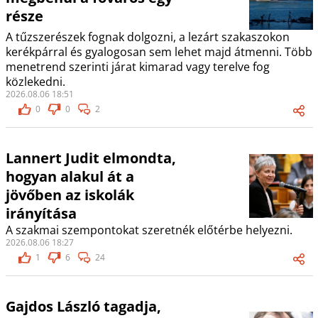
része
A tűzszerészek fognak dolgozni, a lezárt szakaszokon
kerékpárral és gyalogosan sem lehet majd átmenni. Több
menetrend szerinti járat kimarad vagy terelve fog
közlekedni.
2026.08.06 18:51
0
0
2
Lannert Judit elmondta,
hogyan alakul át a
jövőben az iskolák
irányítása
A szakmai szempontokat szeretnék előtérbe helyezni.
2026.08.06 18:27
1
6
24
Gajdos László tagadja,