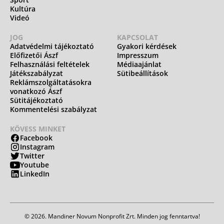
Kultúra
Videó
JOG
KAPCSOLAT
Adatvédelmi tájékoztató
Gyakori kérdések
Előfizetői Ászf
Impresszum
Felhasználási feltételek
Médiaajánlat
Játékszabályzat
Sütibeállítások
Reklámszolgáltatásokra
vonatkozó Ászf
Sütitájékoztató
Kommentelési szabályzat
KÖVESS MINKET
Facebook
Instagram
Twitter
Youtube
LinkedIn
© 2026. Mandiner Novum Nonprofit Zrt. Minden jog fenntartva!