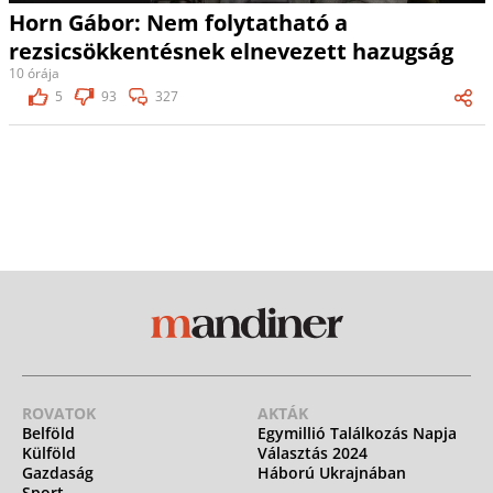
Horn Gábor: Nem folytatható a
rezsicsökkentésnek elnevezett hazugság
10 órája
5
93
327
ROVATOK
AKTÁK
Belföld
Egymillió Találkozás Napja
Külföld
Választás 2024
Gazdaság
Háború Ukrajnában
Sport