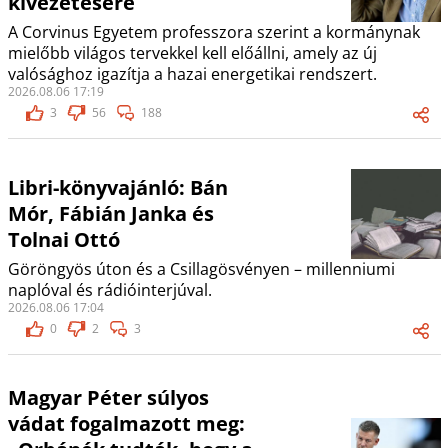
kivezetésére
A Corvinus Egyetem professzora szerint a kormánynak
mielőbb világos tervekkel kell előállni, amely az új
valósághoz igazítja a hazai energetikai rendszert.
2026.08.06 17:19
3
56
188
Libri-könyvajánló: Bán
Mór, Fábián Janka és
Tolnai Ottó
Göröngyös úton és a Csillagösvényen – millenniumi
naplóval és rádióinterjúval.
2026.08.06 17:04
0
2
3
Magyar Péter súlyos
vádat fogalmazott meg: