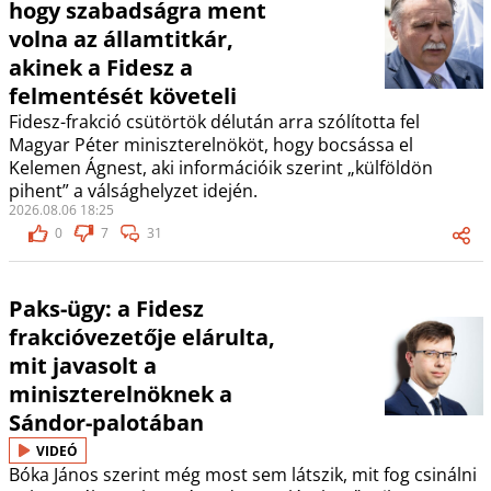
hogy szabadságra ment
volna az államtitkár,
akinek a Fidesz a
felmentését követeli
Fidesz-frakció csütörtök délután arra szólította fel
Magyar Péter miniszterelnököt, hogy bocsássa el
Kelemen Ágnest, aki információik szerint „külföldön
pihent” a válsághelyzet idején.
2026.08.06 18:25
0
7
31
Paks-ügy: a Fidesz
frakcióvezetője elárulta,
mit javasolt a
miniszterelnöknek a
Sándor-palotában
VIDEÓ
Bóka János szerint még most sem látszik, mit fog csinálni