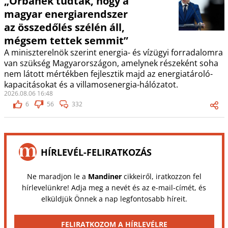
„Orbánék tudták, hogy a
magyar energiarendszer
az összedőlés szélén áll,
mégsem tettek semmit”
A miniszterelnök szerint energia- és vízügyi forradalomra
van szükség Magyarországon, amelynek részeként soha
nem látott mértékben fejlesztik majd az energiatároló-
kapacitásokat és a villamosenergia-hálózatot.
2026.08.06 16:48
6
56
332
HÍRLEVÉL-FELIRATKOZÁS
Ne maradjon le a
Mandiner
cikkeiről, iratkozzon fel
hírlevelünkre! Adja meg a nevét és az e-mail-címét, és
elküldjük Önnek a nap legfontosabb híreit.
FELIRATKOZOM A HÍRLEVÉLRE