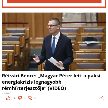
Rétvári Bence: „Magyar Péter lett a paksi
energiakrízis legnagyobb
rémhírterjesztője” (VIDEÓ)
7 órája
14
1
25