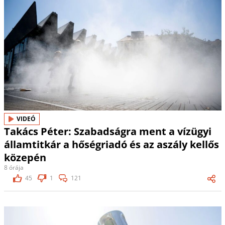
VIDEÓ
Takács Péter: Szabadságra ment a vízügyi
államtitkár a hőségriadó és az aszály kellős
közepén
8 órája
45
1
121