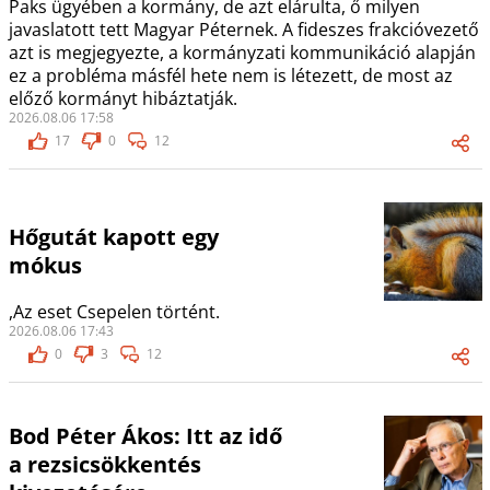
Paks ügyében a kormány, de azt elárulta, ő milyen
javaslatott tett Magyar Péternek. A fideszes frakcióvezető
azt is megjegyezte, a kormányzati kommunikáció alapján
ez a probléma másfél hete nem is létezett, de most az
előző kormányt hibáztatják.
2026.08.06 17:58
17
0
12
Hőgutát kapott egy
mókus
,Az eset Csepelen történt.
2026.08.06 17:43
0
3
12
Bod Péter Ákos: Itt az idő
a rezsicsökkentés