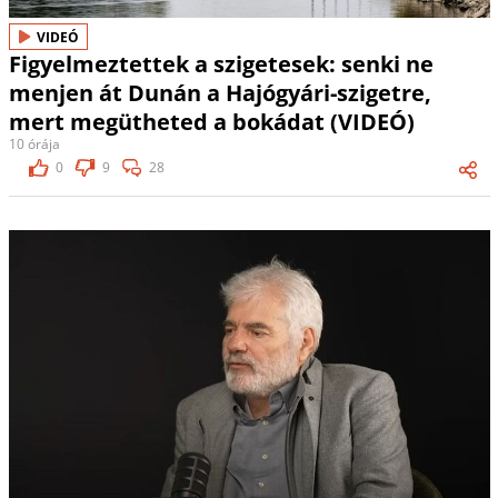
VIDEÓ
Figyelmeztettek a szigetesek: senki ne
menjen át Dunán a Hajógyári-szigetre,
mert megütheted a bokádat (VIDEÓ)
10 órája
0
9
28