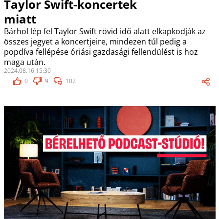
Taylor Swift-koncertek
miatt
Bárhol lép fel Taylor Swift rövid idő alatt elkapkodják az
összes jegyet a koncertjeire, mindezen túl pedig a
popdíva fellépése óriási gazdasági fellendülést is hoz
maga után.
2024.08.16 15:30
0
9
102