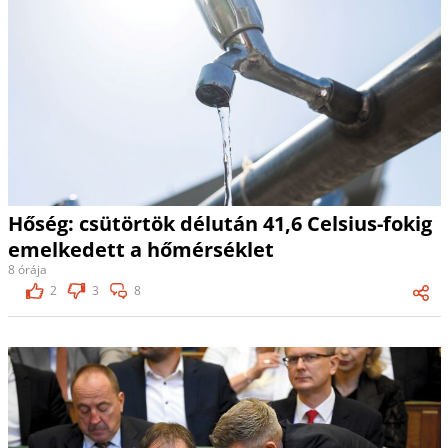
Hőség: csütörtök délután 41,6 Celsius-fokig
emelkedett a hőmérséklet
8 órája
2
3
8