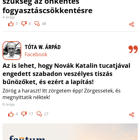
szükség az önkéntes
fogyasztáscsökkentésre
4 órája
5
6
48
TÓTA W. ÁRPÁD
Facebook
Az is lehet, hogy Novák Katalin tucatjával
engedett szabadon veszélyes tiszás
bűnözőket, és ezért a lapítás!
Zörög a haraszt! Itt zörgetem épp! Zörgessetek, és
megnyittatik néktek!
6 órája
4
17
27