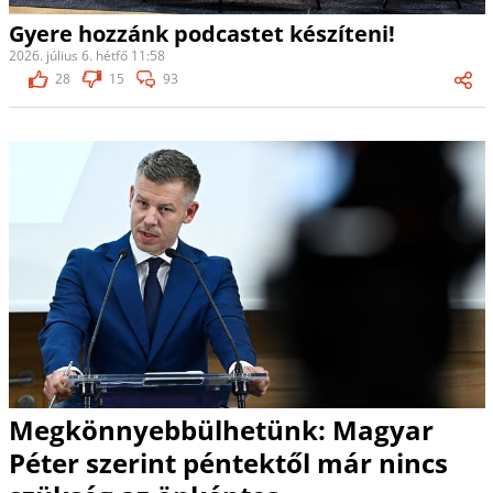
Gyere hozzánk podcastet készíteni!
2026. július 6. hétfő 11:58
28
15
93
Megkönnyebbülhetünk: Magyar
Péter szerint péntektől már nincs