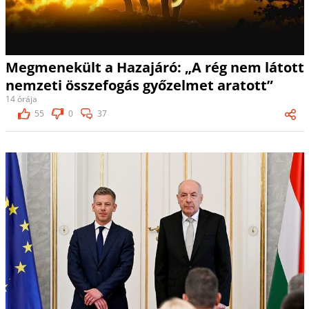
Megmenekült a Hazajáró: „A rég nem látott
nemzeti összefogás győzelmet aratott”
14 órája
55
0
37