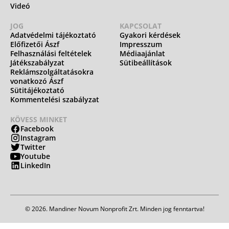
Videó
JOG
KAPCSOLAT
Adatvédelmi tájékoztató
Gyakori kérdések
Előfizetői Ászf
Impresszum
Felhasználási feltételek
Médiaajánlat
Játékszabályzat
Sütibeállítások
Reklámszolgáltatásokra
vonatkozó Ászf
Sütitájékoztató
Kommentelési szabályzat
KÖVESS MINKET
Facebook
Instagram
Twitter
Youtube
LinkedIn
© 2026. Mandiner Novum Nonprofit Zrt. Minden jog fenntartva!