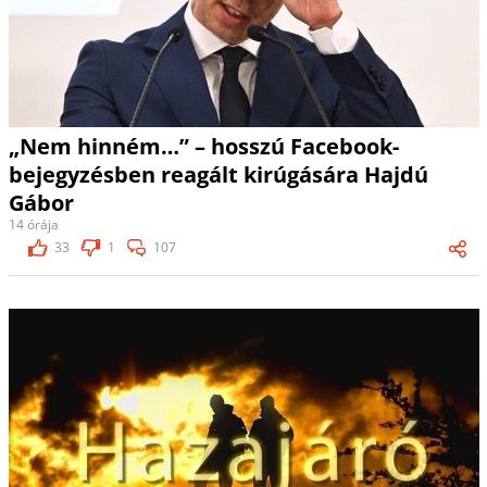
„Nem hinném…” – hosszú Facebook-
bejegyzésben reagált kirúgására Hajdú
Gábor
14 órája
33
1
107