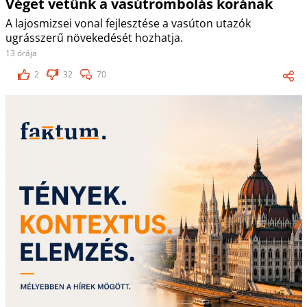
Véget vetünk a vasútrombolás korának
A lajosmizsei vonal fejlesztése a vasúton utazók
ugrásszerű növekedését hozhatja.
13 órája
2
32
70