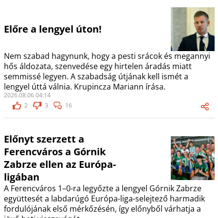
Előre a lengyel úton!
Nem szabad hagynunk, hogy a pesti srácok és megannyi
hős áldozata, szenvedése egy hirtelen áradás miatt
semmissé legyen. A szabadság útjának kell ismét a
lengyel úttá válnia. Krupincza Mariann írása.
2026.08.06 04:14
2
3
16
Előnyt szerzett a
Ferencváros a Górnik
Zabrze ellen az Európa-
ligában
A Ferencváros 1–0-ra legyőzte a lengyel Górnik Zabrze
együttesét a labdarúgó Európa-liga-selejtező harmadik
fordulójának első mérkőzésén, így előnyből várhatja a