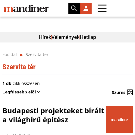
Hírek
Vélemények
Hetilap
Főoldal
Szervita tér
⬤
Szervita tér
1 db
cikk összesen
Szűrés
Budapesti projekteket bírált
a világhírű építész