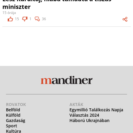
miniszter
15 órája
15
1
36
ROVATOK
AKTÁK
Belföld
Egymillió Találkozás Napja
Külföld
Választás 2024
Gazdaság
Háború Ukrajnában
Sport
Kultúra