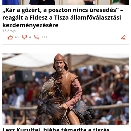
„Kár a gőzért, a poszton nincs üresedés” –
reagált a Fidesz a Tisza államfőválasztási
kezdeményezésére
15 órája
46
4
111
Lesz Kurultaj, hiába támadta a tiszás