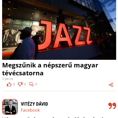
Megszűnik a népszerű magyar
tévécsatorna
5 perce
0
0
0
VITÉZY DÁVID
Facebook