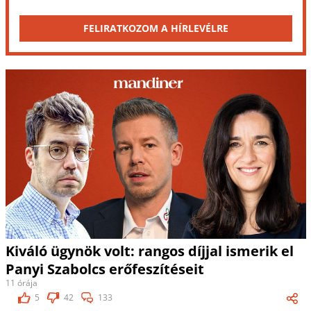
FELIRATKOZOM A HÍRLEVÉLRE
Kiváló ügynök volt: rangos díjjal ismerik el
Panyi Szabolcs erőfeszítéseit
11 órája
5
42
133