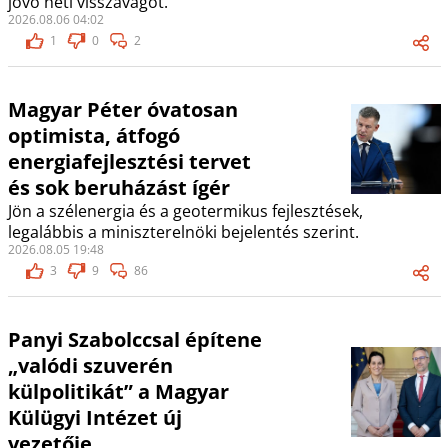
jövő heti visszavágót.
2026.08.06 04:02
1
0
2
Magyar Péter óvatosan
optimista, átfogó
energiafejlesztési tervet
és sok beruházást ígér
Jön a szélenergia és a geotermikus fejlesztések,
legalábbis a miniszterelnöki bejelentés szerint.
2026.08.05 19:48
3
9
86
Panyi Szabolccsal építene
„valódi szuverén
külpolitikát” a Magyar
Külügyi Intézet új
vezetője