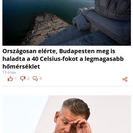
Országosan elérte, Budapesten meg is
haladta a 40 Celsius-fokot a legmagasabb
hőmérséklet
13 órája
1
2
9