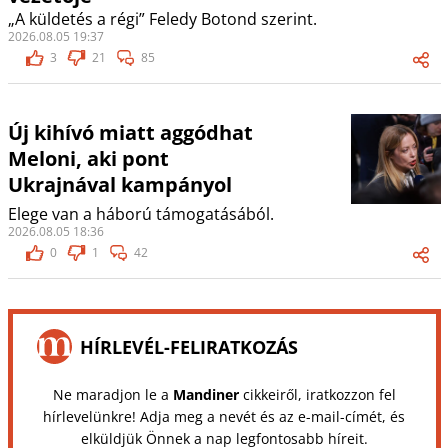
„A küldetés a régi” Feledy Botond szerint.
2026.08.05 19:37
3
21
85
Új kihívó miatt aggódhat
Meloni, aki pont
Ukrajnával kampányol
Elege van a háború támogatásából.
2026.08.05 18:36
0
1
42
HÍRLEVÉL-FELIRATKOZÁS
Ne maradjon le a
Mandiner
cikkeiről, iratkozzon fel
hírlevelünkre! Adja meg a nevét és az e-mail-címét, és
elküldjük Önnek a nap legfontosabb híreit.