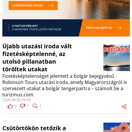
Újabb utazási iroda vált
fizetésképtelenné, az
utolsó pillanatban
töröltek utakat
Fizetésképtelenséget jelentett a bolgár bejegyzésű
Robinson Tours utazási iroda, amely Magyarországról is
szervezett utakat a bolgár tengerpartra – számolt be a
turizmus.com.
2026.08.06 04:50
0
1
1
Csütörtökön tetőzik a