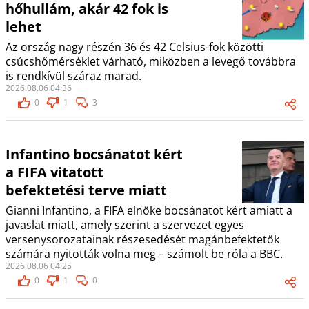
hőhullám, akár 42 fok is
lehet
Az ország nagy részén 36 és 42 Celsius-fok közötti
csúcshőmérséklet várható, miközben a levegő továbbra
is rendkívül száraz marad.
2026.08.06 04:36
0
1
3
Infantino bocsánatot kért
a FIFA vitatott
befektetési terve miatt
Gianni Infantino, a FIFA elnöke bocsánatot kért amiatt a
javaslat miatt, amely szerint a szervezet egyes
versenysorozatainak részesedését magánbefektetők
számára nyitották volna meg – számolt be róla a BBC.
2026.08.06 04:25
0
1
0