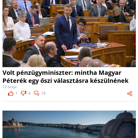
Volt pénzügyminiszter: mintha Magyar
Péterék egy őszi választásra készülnének
12 órája
1
8
18