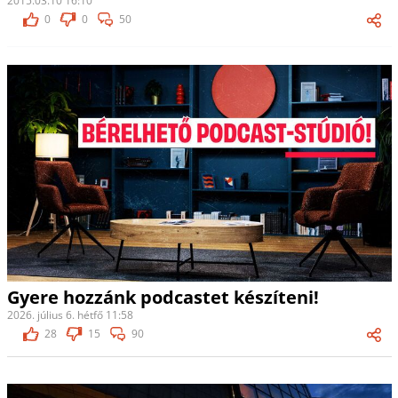
2015.03.10 16:10
0
0
50
Gyere hozzánk podcastet készíteni!
2026. július 6. hétfő 11:58
28
15
90