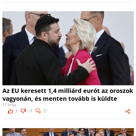
Az EU keresett 1,4 milliárd eurót az oroszok
vagyonán, és menten tovább is küldte
12 órája
3
13
27