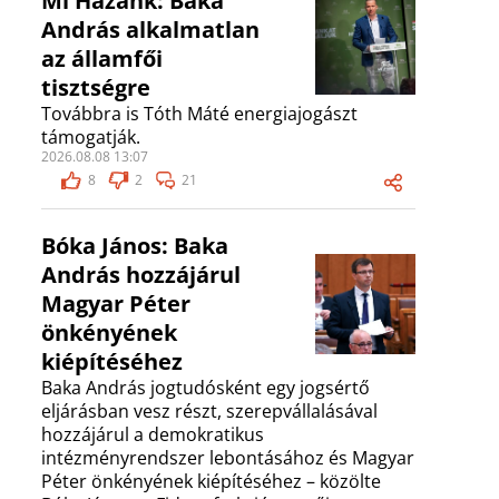
Mi Hazánk: Baka
András alkalmatlan
az államfői
tisztségre
Továbbra is Tóth Máté energiajogászt
támogatják.
2026.08.08 13:07
8
2
21
Bóka János: Baka
András hozzájárul
Magyar Péter
önkényének
kiépítéséhez
Baka András jogtudósként egy jogsértő
eljárásban vesz részt, szerepvállalásával
hozzájárul a demokratikus
intézményrendszer lebontásához és Magyar
Péter önkényének kiépítéséhez – közölte