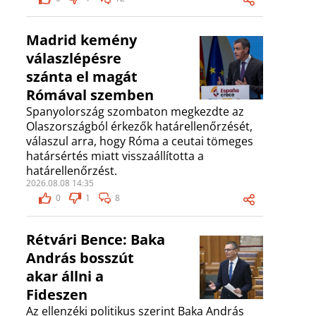
Madrid kemény
válaszlépésre
szánta el magát
Rómával szemben
Spanyolország szombaton megkezdte az
Olaszországból érkezők határellenőrzését,
válaszul arra, hogy Róma a ceutai tömeges
határsértés miatt visszaállította a
határellenőrzést.
2026.08.08 14:35
0
1
8
Rétvári Bence: Baka
András bosszút
akar állni a
Fideszen
Az ellenzéki politikus szerint Baka András