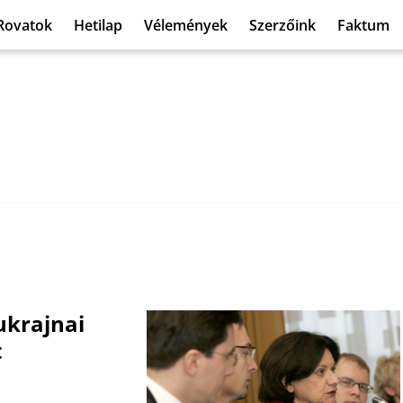
Rovatok
Hetilap
Vélemények
Szerzőink
Faktum
ukrajnai
t