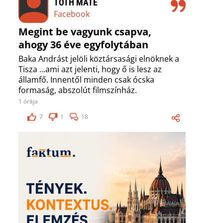
TÓTH MÁTÉ
Facebook
Megint be vagyunk csapva,
ahogy 36 éve egyfolytában
Baka Andrást jelöli köztársasági elnöknek a
Tisza ...ami azt jelenti, hogy ő is lesz az
államfő. Innentől minden csak ócska
formaság, abszolút filmszínház.
1 órája
7
1
18