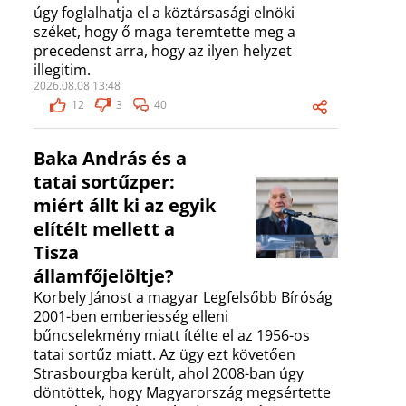
úgy foglalhatja el a köztársasági elnöki
széket, hogy ő maga teremtette meg a
precedenst arra, hogy az ilyen helyzet
illegitim.
2026.08.08 13:48
12
3
40
Baka András és a
tatai sortűzper:
miért állt ki az egyik
elítélt mellett a
Tisza
államfőjelöltje?
Korbely Jánost a magyar Legfelsőbb Bíróság
2001-ben emberiesség elleni
bűncselekmény miatt ítélte el az 1956-os
tatai sortűz miatt. Az ügy ezt követően
Strasbourgba került, ahol 2008-ban úgy
döntöttek, hogy Magyarország megsértette