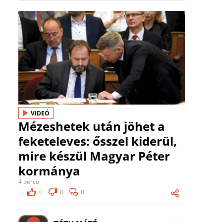
VIDEÓ
Mézeshetek után jöhet a
feketeleves: ősszel kiderül,
mire készül Magyar Péter
kormánya
4 perce
0
0
0