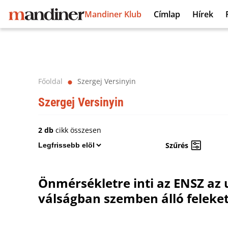
Mandiner Klub
Címlap
Hírek
Főoldal
Szergej Versinyin
⬤
Szergej Versinyin
2 db
cikk összesen
Szűrés
Önmérsékletre inti az ENSZ az 
válságban szemben álló feleke