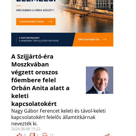
A Szijjártó-éra
Moszkvában
végzett oroszos
főembere felel
Orbán Anita alatt a
keleti
kapcsolatokért
Nagy Gábor Ferencet keleti és távol-keleti
kapcsolatokért felelős államtitkárnak
nevezték ki.
2026.08.08 15:22
0
1
12