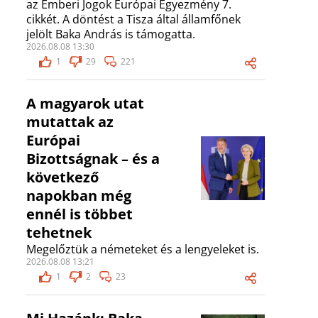
az Emberi Jogok Európai Egyezmény 7.
cikkét. A döntést a Tisza által államfőnek
jelölt Baka András is támogatta.
2026.08.08 13:30
1
29
221
A magyarok utat
mutattak az
Európai
Bizottságnak – és a
következő
napokban még
ennél is többet
tehetnek
Megelőztük a németeket és a lengyeleket is.
2026.08.08 13:21
1
2
23