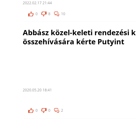
2022.02.17 21:44
0
8
10
Abbász közel-keleti rendezési 
összehívására kérte Putyint
2020.05.20 18:41
0
0
2