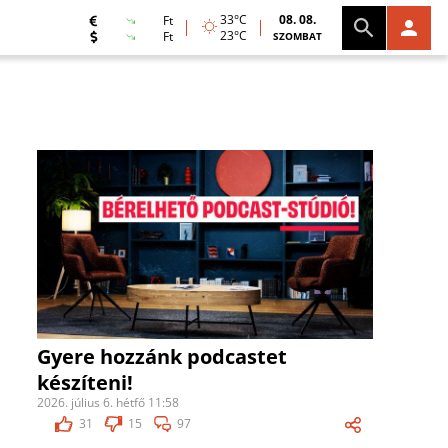
33°C
08. 08.
Ft
23°C
Ft
SZOMBAT
Gyere hozzánk podcastet
készíteni!
2026. július 6. hétfő 11:58
31
15
97