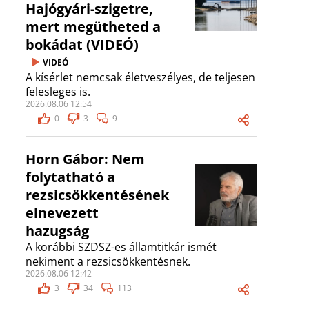
Hajógyári-szigetre,
mert megütheted a
bokádat (VIDEÓ)
VIDEÓ
A kísérlet nemcsak életveszélyes, de teljesen
felesleges is.
2026.08.06 12:54
0
3
9
Horn Gábor: Nem
folytatható a
rezsicsökkentésének
elnevezett
hazugság
A korábbi SZDSZ-es államtitkár ismét
nekiment a rezsicsökkentésnek.
2026.08.06 12:42
3
34
113