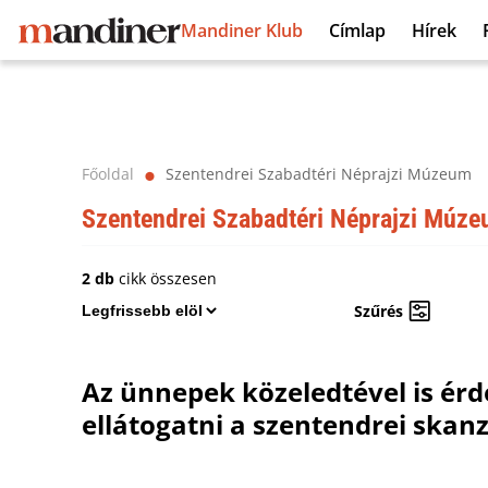
Mandiner Klub
Címlap
Hírek
Főoldal
Szentendrei Szabadtéri Néprajzi Múzeum
⬤
Szentendrei Szabadtéri Néprajzi Múz
2 db
cikk összesen
Szűrés
Az ünnepek közeledtével is ér
ellátogatni a szentendrei skan