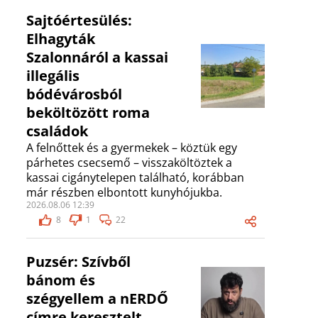
Sajtóértesülés:
Elhagyták
Szalonnáról a kassai
illegális
bódévárosból
beköltözött roma
családok
A felnőttek és a gyermekek – köztük egy
párhetes csecsemő – visszaköltöztek a
kassai cigánytelepen található, korábban
már részben elbontott kunyhójukba.
2026.08.06 12:39
8
1
22
Puzsér: Szívből
bánom és
szégyellem a nERDŐ
címre keresztelt