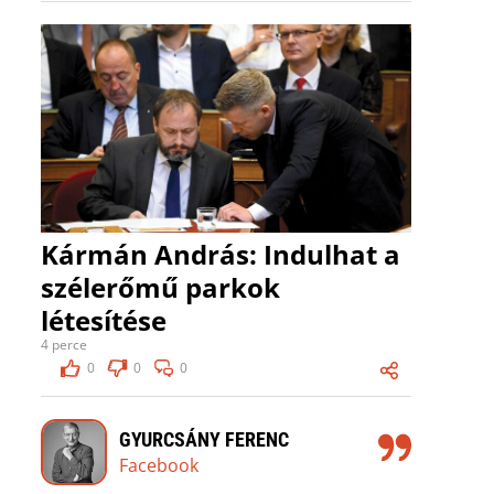
Kármán András: Indulhat a
szélerőmű parkok
létesítése
4 perce
0
0
0
GYURCSÁNY FERENC
Facebook