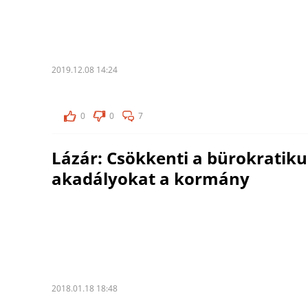
2019.12.08 14:24
0
0
7
Lázár: Csökkenti a bürokratiku
akadályokat a kormány
2018.01.18 18:48