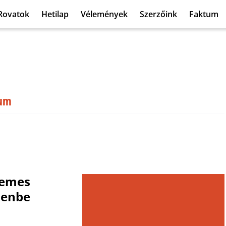
Rovatok
Hetilap
Vélemények
Szerzőink
Faktum
eum
demes
zenbe