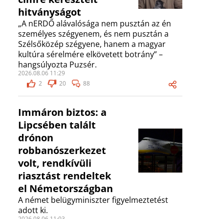
hitványságot
„A nERDŐ alávalósága nem pusztán az én
személyes szégyenem, és nem pusztán a
Szélsőközép szégyene, hanem a magyar
kultúra sérelmére elkövetett botrány” –
hangsúlyozta Puzsér.
2026.08.06 11:29
2
20
88
Immáron biztos: a
Lipcsében talált
drónon
robbanószerkezet
volt, rendkívüli
riasztást rendeltek
el Németországban
A német belügyminiszter figyelmeztetést
adott ki.
2026.08.06 11:03