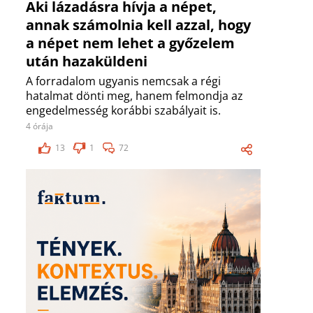
Aki lázadásra hívja a népet,
annak számolnia kell azzal, hogy
a népet nem lehet a győzelem
után hazaküldeni
A forradalom ugyanis nemcsak a régi
hatalmat dönti meg, hanem felmondja az
engedelmesség korábbi szabályait is.
4 órája
13
1
72