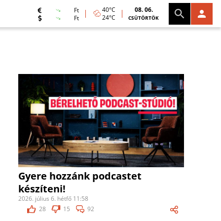
40°C
08. 06.
Ft
24°C
Ft
CSÜTÖRTÖK
Gyere hozzánk podcastet
készíteni!
2026. július 6. hétfő 11:58
28
15
92