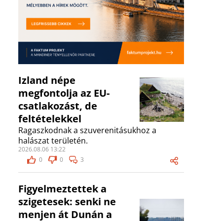
Izland népe
megfontolja az EU-
csatlakozást, de
feltételekkel
Ragaszkodnak a szuverenitásukhoz a
halászat területén.
2026.08.06 13:22
0
0
3
Figyelmeztettek a
szigetesek: senki ne
menjen át Dunán a