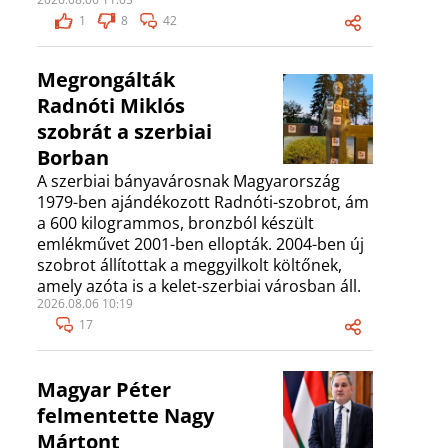
1
8
42
Megrongálták
Radnóti Miklós
szobrát a szerbiai
Borban
A szerbiai bányavárosnak Magyarország
1979-ben ajándékozott Radnóti-szobrot, ám
a 600 kilogrammos, bronzból készült
emlékművet 2001-ben ellopták. 2004-ben új
szobrot állítottak a meggyilkolt költőnek,
amely azóta is a kelet-szerbiai városban áll.
2026.08.06 10:19
17
Magyar Péter
felmentette Nagy
Mártont