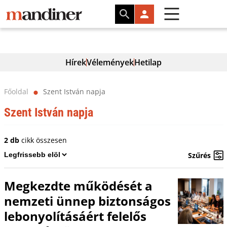
Hírek
Vélemények
Hetilap
Főoldal
Szent István napja
⬤
Szent István napja
2 db
cikk összesen
Szűrés
Megkezdte működését a
nemzeti ünnep biztonságos
lebonyolításáért felelős