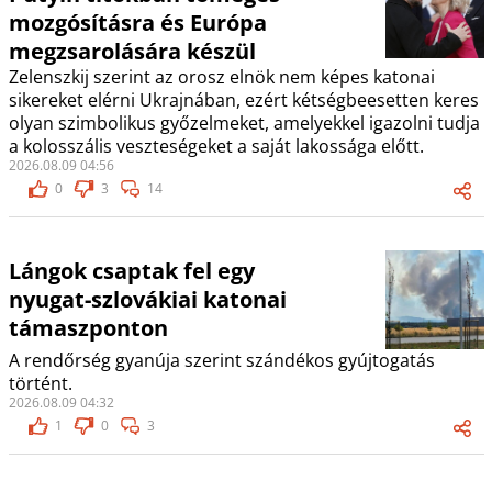
mozgósításra és Európa
megzsarolására készül
Zelenszkij szerint az orosz elnök nem képes katonai
sikereket elérni Ukrajnában, ezért kétségbeesetten keres
olyan szimbolikus győzelmeket, amelyekkel igazolni tudja
a kolosszális veszteségeket a saját lakossága előtt.
2026.08.09 04:56
0
3
14
Lángok csaptak fel egy
nyugat-szlovákiai katonai
támaszponton
A rendőrség gyanúja szerint szándékos gyújtogatás
történt.
2026.08.09 04:32
1
0
3