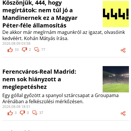
Köszönjük, 444, hogy
megírtátok: nem túl jó a
Mandinernek ez a Magyar
Péter-féle államosítás
De akkor már megírnám magunkról az igazat, olvasóink
kedvéért. Kohán Mátyás írása.
2026.08.09 03:58
33
2
77
Ferencváros-Real Madrid:
nem sok hiányzott a
meglepetéshez
Egy góllal győzött a spanyol sztárcsapat a Groupama
Arénában a felkészülési mérkőzésen.
2026.08.08 18:51
3
0
37