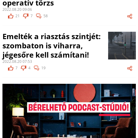
operatív törzs
2022.08.20 09:06
21
7
58
Emelték a riasztás szintjét:
szombaton is viharra,
jégesőre kell számítani!
2022.08.20 07:53
7
4
19