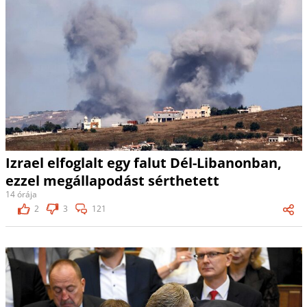
Izrael elfoglalt egy falut Dél-Libanonban,
ezzel megállapodást sérthetett
14 órája
2
3
121