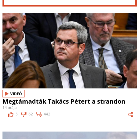
VIDEÓ
Megtámadták Takács Pétert a strandon
14 órája
5
62
442