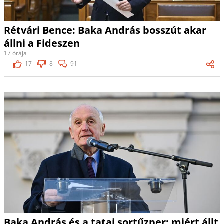
Rétvári Bence: Baka András bosszút akar
állni a Fideszen
17 órája
17
8
91
Baka András és a tatai sortűzper: miért állt