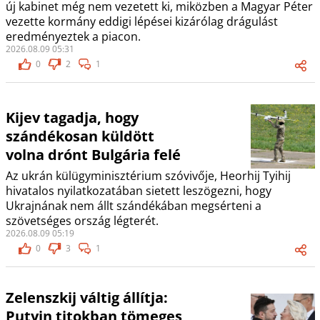
új kabinet még nem vezetett ki, miközben a Magyar Péter
vezette kormány eddigi lépései kizárólag drágulást
eredményeztek a piacon.
2026.08.09 05:31
0
2
1
Kijev tagadja, hogy
szándékosan küldött
volna drónt Bulgária felé
Az ukrán külügyminisztérium szóvivője, Heorhij Tyihij
hivatalos nyilatkozatában sietett leszögezni, hogy
Ukrajnának nem állt szándékában megsérteni a
szövetséges ország légterét.
2026.08.09 05:19
0
3
1
Zelenszkij váltig állítja:
Putyin titokban tömeges