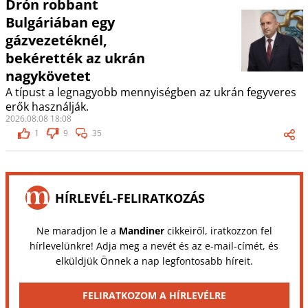
Drón robbant
Bulgáriában egy
gázvezetéknél,
bekérették az ukrán
nagykövetet
A típust a legnagyobb mennyiségben az ukrán fegyveres
erők használják.
2026.08.08 18:08
1
9
35
HÍRLEVÉL-FELIRATKOZÁS
Ne maradjon le a
Mandiner
cikkeiről, iratkozzon fel
hírlevelünkre! Adja meg a nevét és az e-mail-címét, és
elküldjük Önnek a nap legfontosabb híreit.
FELIRATKOZOM A HÍRLEVÉLRE