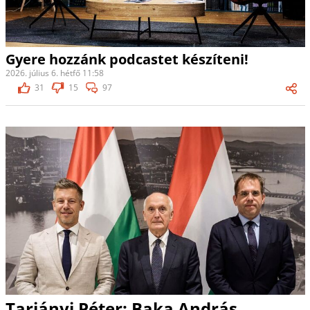
Gyere hozzánk podcastet készíteni!
2026. július 6. hétfő 11:58
31
15
97
Tarjányi Péter: Baka András