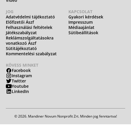
Videó
JOG
KAPCSOLAT
Adatvédelmi tájékoztató
Gyakori kérdések
Előfizetői Ászf
Impresszum
Felhasználási feltételek
Médiaajánlat
Játékszabályzat
Sütibeállítások
Reklámszolgáltatásokra
vonatkozó Ászf
Sütitájékoztató
Kommentelési szabályzat
KÖVESS MINKET
Facebook
Instagram
Twitter
Youtube
LinkedIn
© 2026. Mandiner Novum Nonprofit Zrt. Minden jog fenntartva!