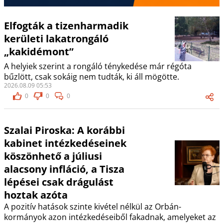
Elfogták a tizenharmadik
kerületi lakatrongáló
„kakidémont”
A helyiek szerint a rongáló ténykedése már régóta
bűzlött, csak sokáig nem tudták, ki áll mögötte.
2026.08.09 05:53
0
0
0
Szalai Piroska: A korábbi
kabinet intézkedéseinek
köszönhető a júliusi
alacsony infláció, a Tisza
lépései csak drágulást
hoztak azóta
A pozitív hatások szinte kivétel nélkül az Orbán-
kormányok azon intézkedéseiből fakadnak, amelyeket az