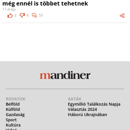
még ennél is többet tehetnek
17 órája
2
6
55
ROVATOK
AKTÁK
Belföld
Egymillió Találkozás Napja
Külföld
Választás 2024
Gazdaság
Háború Ukrajnában
Sport
Kultúra