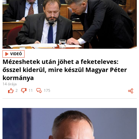
VIDEÓ
Mézeshetek után jöhet a feketeleves:
ősszel kiderül, mire készül Magyar Péter
kormánya
14 órája
2
11
175