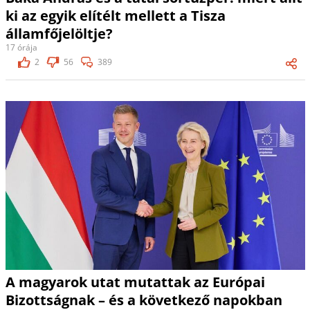
ki az egyik elítélt mellett a Tisza
államfőjelöltje?
17 órája
2
56
389
A magyarok utat mutattak az Európai
Bizottságnak – és a következő napokban