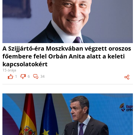
A Szijjártó-éra Moszkvában végzett oroszos
főembere felel Orbán Anita alatt a keleti
kapcsolatokért
15 órája
1
6
34