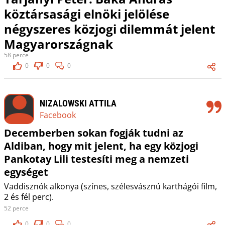
köztársasági elnöki jelölése
négyszeres közjogi dilemmát jelent
Magyarországnak
58 perce
0
0
0
NIZALOWSKI ATTILA
Facebook
Decemberben sokan fogják tudni az
Aldiban, hogy mit jelent, ha egy közjogi
Pankotay Lili testesíti meg a nemzeti
egységet
Vaddisznók alkonya (színes, szélesvásznú karthágói film,
2 és fél perc).
52 perce
0
0
0