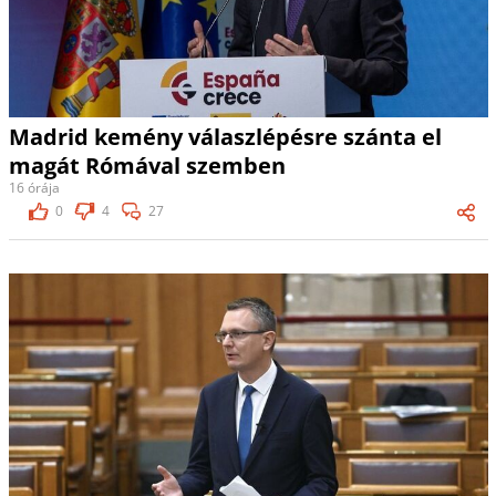
Madrid kemény válaszlépésre szánta el
magát Rómával szemben
16 órája
0
4
27