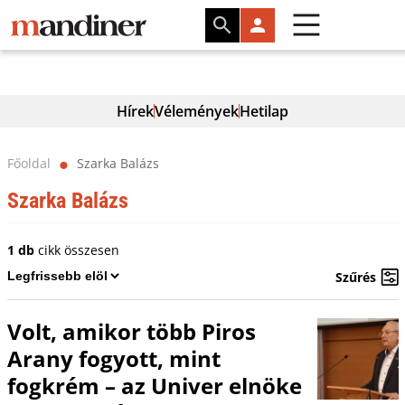
Hírek
Vélemények
Hetilap
Főoldal
Szarka Balázs
⬤
Szarka Balázs
1 db
cikk összesen
Szűrés
Volt, amikor több Piros
Arany fogyott, mint
fogkrém – az Univer elnöke