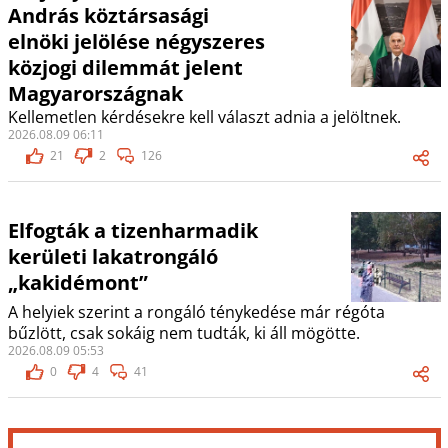
András köztársasági
elnöki jelölése négyszeres
közjogi dilemmát jelent
Magyarországnak
Kellemetlen kérdésekre kell választ adnia a jelöltnek.
2026.08.09 06:11
21
2
126
Elfogták a tizenharmadik
kerületi lakatrongáló
„kakidémont”
A helyiek szerint a rongáló ténykedése már régóta
bűzlött, csak sokáig nem tudták, ki áll mögötte.
2026.08.09 05:53
0
4
41