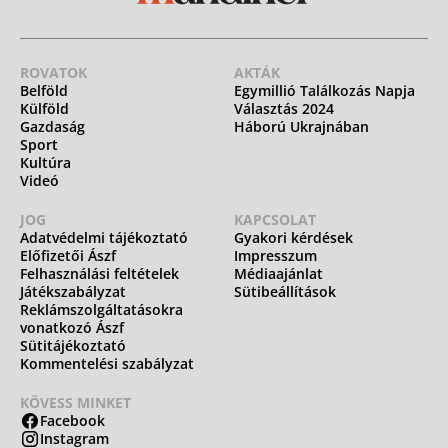
ROVATOK
AKTÁK
Belföld
Egymillió Találkozás Napja
Külföld
Választás 2024
Gazdaság
Háború Ukrajnában
Sport
Kultúra
Videó
JOG
KAPCSOLAT
Adatvédelmi tájékoztató
Gyakori kérdések
Előfizetői Ászf
Impresszum
Felhasználási feltételek
Médiaajánlat
Játékszabályzat
Sütibeállítások
Reklámszolgáltatásokra
vonatkozó Ászf
Sütitájékoztató
Kommentelési szabályzat
KÖVESS MINKET
Facebook
Instagram