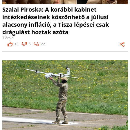
Szalai Piroska: A korábbi kabinet
intézkedéseinek köszönhető a júliusi
alacsony infláció, a Tisza lépései csak
drágulást hoztak azóta
7 órája
13
6
22