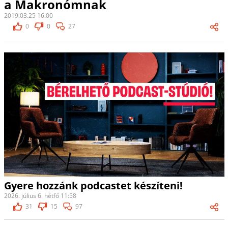
a Makronómnak
2019.03.25 16:00
0
0
27
Gyere hozzánk podcastet készíteni!
2026. július 6. hétfő 11:58
31
15
97