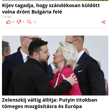
Kijev tagadja, hogy szándékosan küldött
volna drónt Bulgária felé
7 órája
0
9
12
Zelenszkij váltig állítja: Putyin titokban
tömeges mozgósításra és Európa