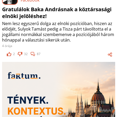
Gratulálok Baka Andrásnak a köztársasági
elnöki jelöléshez!
Nem lesz egyszerű dolga az elnöki pozícióban, hiszen az
elődjét, Sulyok Tamást pedig a Tisza párt távolította el a
jogállami normákkal szembemenve a pozíciójából három
hónappal a választási sikerük után.
4 órája
2
32
87