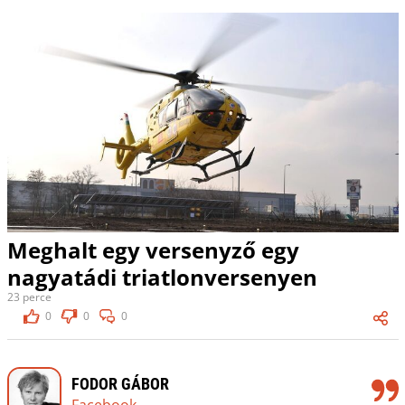
Meghalt egy versenyző egy
nagyatádi triatlonversenyen
23 perce
0
0
0
FODOR GÁBOR
Facebook