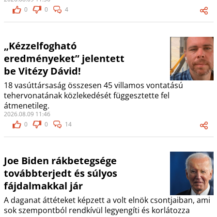
0
0
4
„Kézzelfogható
eredményeket” jelentett
be Vitézy Dávid!
18 vasúttársaság összesen 45 villamos vontatású
tehervonatának közlekedését függesztette fel
átmenetileg.
2026.08.09 11:46
0
0
14
Joe Biden rákbetegsége
továbbterjedt és súlyos
fájdalmakkal jár
A daganat áttéteket képzett a volt elnök csontjaiban, ami
sok szempontból rendkívül legyengíti és korlátozza