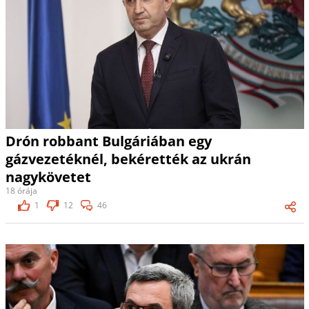
Drón robbant Bulgáriában egy
gázvezetéknél, bekérették az ukrán
nagykövetet
18 órája
1
12
46