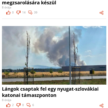
megzsarolására készül
8 órája
0
14
39
Lángok csaptak fel egy nyugat-szlovákiai
katonai támaszponton
8 órája
2
0
6