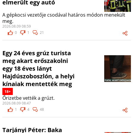
elmerült egy autó
A gépkocsi vezetője csodával határos módon menekült
meg.
2026.08.09 08:59
0
1
21
Egy 24 éves grúz turista
meg akart erőszakolni
egy 18 éves lányt
Hajdúszoboszlón, a helyi
kínaiak mentették meg
18+
Őrizetbe vették a grúzt.
2026.08.09 08:47
1
4
48
Tarjányi Péter: Baka