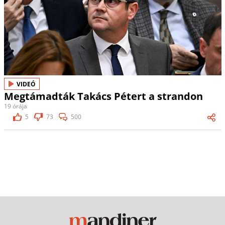
VIDEÓ
Megtámadták Takács Pétert a strandon
19 órája
5
73
500