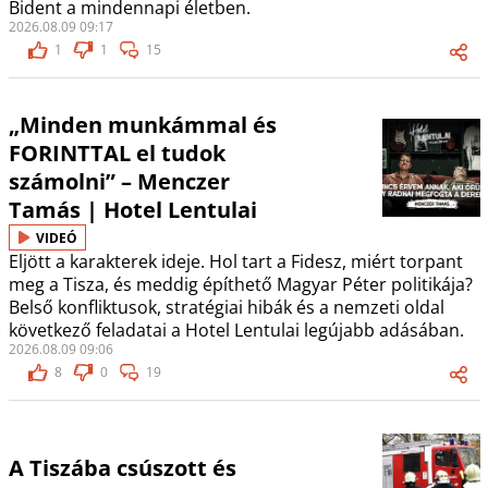
Bident a mindennapi életben.
2026.08.09 09:17
1
1
15
„Minden munkámmal és
FORINTTAL el tudok
számolni” – Menczer
Tamás | Hotel Lentulai
VIDEÓ
Eljött a karakterek ideje. Hol tart a Fidesz, miért torpant
meg a Tisza, és meddig építhető Magyar Péter politikája?
Belső konfliktusok, stratégiai hibák és a nemzeti oldal
következő feladatai a Hotel Lentulai legújabb adásában.
2026.08.09 09:06
8
0
19
A Tiszába csúszott és