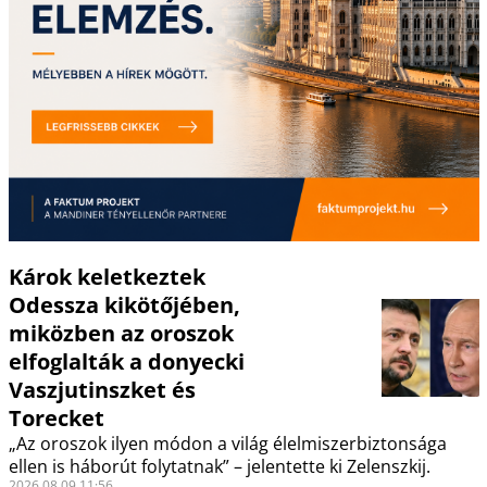
Károk keletkeztek
Odessza kikötőjében,
miközben az oroszok
elfoglalták a donyecki
Vaszjutinszket és
Torecket
„Az oroszok ilyen módon a világ élelmiszerbiztonsága
ellen is háborút folytatnak” – jelentette ki Zelenszkij.
2026.08.09 11:56