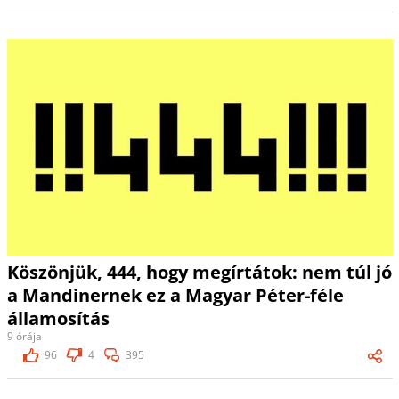
Köszönjük, 444, hogy megírtátok: nem túl jó
a Mandinernek ez a Magyar Péter-féle
államosítás
9 órája
96
4
395