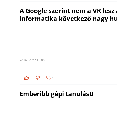
A Google szerint nem a VR lesz 
informatika következő nagy h
2016.04.27 15:00
0
0
0
Emberibb gépi tanulást!