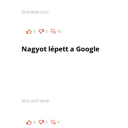
2019.08.06 22:31
0
0
42
Nagyot lépett a Google
2016.10.07 08:30
0
0
4