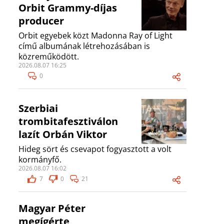
Orbit Grammy-díjas
producer
Orbit egyebek közt Madonna Ray of Light
című albumának létrehozásában is
közreműködött.
2026.08.07 16:25
0
Szerbiai
trombitafesztiválon
lazít Orbán Viktor
Hideg sört és csevapot fogyasztott a volt
kormányfő.
2026.08.07 16:02
7
0
21
Magyar Péter
megígérte,