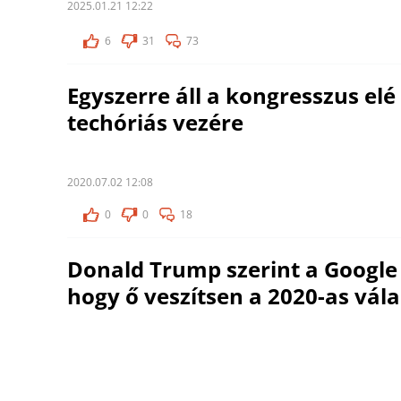
2025.01.21 12:22
6
31
73
Egyszerre áll a kongresszus elé
techóriás vezére
2020.07.02 12:08
0
0
18
Donald Trump szerint a Google
hogy ő veszítsen a 2020-as vál