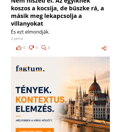
Nem hiszed el. Az egyiknek
koszos a kocsija, de büszke rá, a
másik meg lekapcsolja a
villanyokat
És ezt elmondják.
2 perce
0
0
0