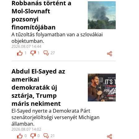
Robbanás történt a
Mol-Slovnaft
pozsonyi
finomítójában
A tűzoltás folyamatban van a szlovákiai
objektumban.
2026.08.07 14:44
1
1
27
Abdul El-Sayed az
amerikai
demokraták új
sztárja, Trump
máris nekiment
El-Sayed nyerte a Demokrata Párt
szenátorjelöltségi versenyét Michigan
államban.
2026.08.07 14:02
0
0
21