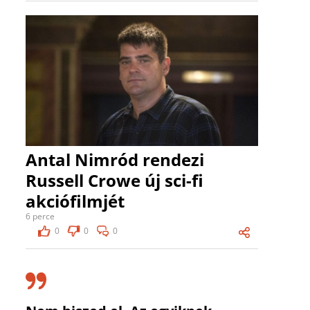
Antal Nimród rendezi
Russell Crowe új sci-fi
akciófilmjét
6 perce
0
0
0