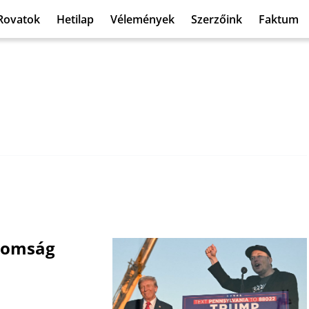
Rovatok
Hetilap
Vélemények
Szerzőink
Faktum
aromság