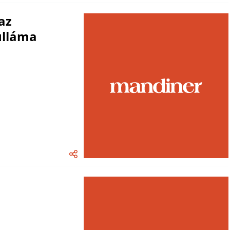
az
ulláma