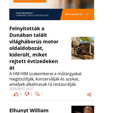
Felnyitották a
Dunában talált
világháborús motor
oldaldobozát,
kiderült, miket
rejtett évtizedeken
át
A HM HIM szakemberei a műtárgyakat
megtisztítják, konzerválják és azokat,
amelyek alkalmasak rá restaurálják.
2026.08.07 16:37
0
0
1
Elhunyt William