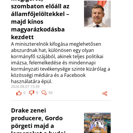
szombaton előáll az
államfőjelöltekkel –
majd kínos
magyarázkodásba
kezdett
A miniszterelnök kifogása meglehetősen
abszurdnak hat, különösen egy olyan
kormányfő szájából, akinek teljes politikai
imázsa, felemelkedése és mindennapi
kormányzati tevékenysége szinte kizárólag a
közösségi médiára és a Facebook
használatára épül.
2026.08.07 15:39
0
9
59
Drake zenei
producere, Gordo
pörgeti majd a