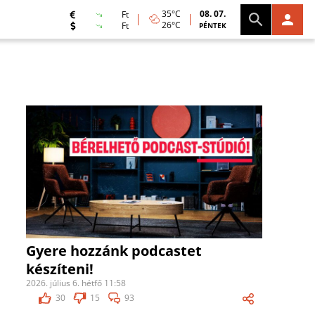
35°C
08. 07.
Ft
26°C
Ft
PÉNTEK
Gyere hozzánk podcastet
készíteni!
2026. július 6. hétfő 11:58
30
15
93