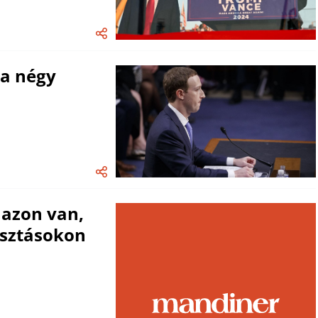
 a négy
 azon van,
asztásokon