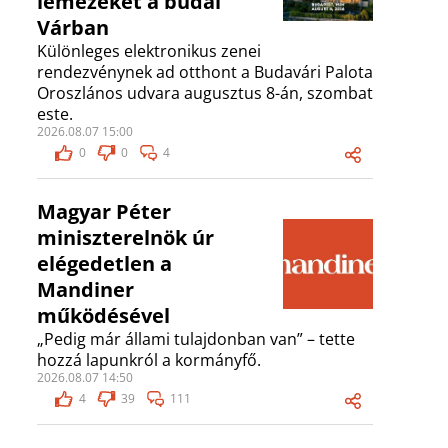
lemezeket a budai
Várban
Különleges elektronikus zenei
rendezvénynek ad otthont a Budavári Palota
Oroszlános udvara augusztus 8-án, szombat
este.
2026.08.07 15:00
0
0
4
Magyar Péter
miniszterelnök úr
elégedetlen a
Mandiner
működésével
„Pedig már állami tulajdonban van” – tette
hozzá lapunkról a kormányfő.
2026.08.07 14:50
4
39
111