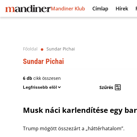
Mandiner Klub
Címlap
Hírek
Főoldal
Sundar Pichai
⬤
Sundar Pichai
6 db
cikk összesen
Szűrés
Musk náci karlendítése egy b
Trump mögött összezárt a „háttérhatalom”.