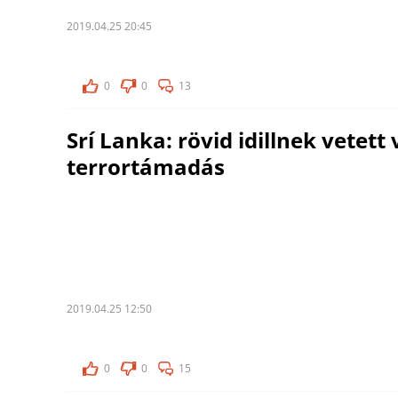
2019.04.25 20:45
0
0
13
Srí Lanka: rövid idillnek vetett
terrortámadás
2019.04.25 12:50
0
0
15