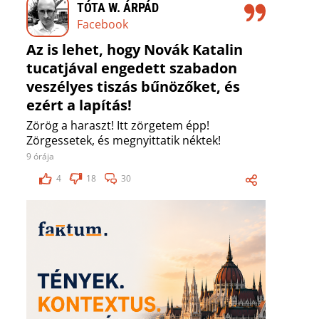
TÓTA W. ÁRPÁD
Facebook
Az is lehet, hogy Novák Katalin
tucatjával engedett szabadon
veszélyes tiszás bűnözőket, és
ezért a lapítás!
Zörög a haraszt! Itt zörgetem épp!
Zörgessetek, és megnyittatik néktek!
9 órája
4
18
30