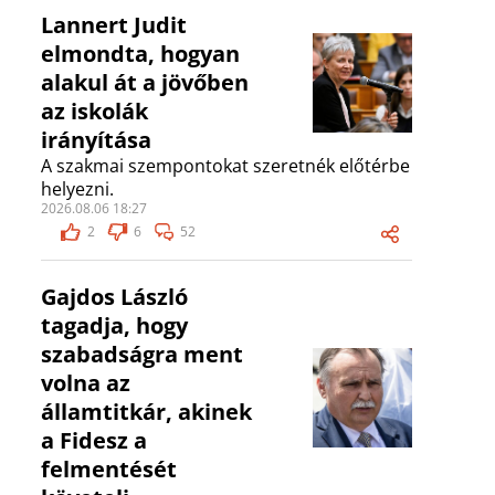
Lannert Judit
elmondta, hogyan
alakul át a jövőben
az iskolák
irányítása
A szakmai szempontokat szeretnék előtérbe
helyezni.
2026.08.06 18:27
2
6
52
Gajdos László
tagadja, hogy
szabadságra ment
volna az
államtitkár, akinek
a Fidesz a
felmentését