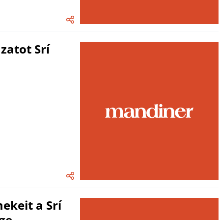
zatot Srí
ekeit a Srí
ége