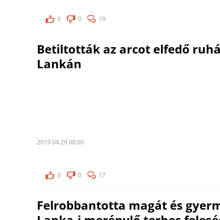
0
0
19
Betiltották az arcot elfedő ruhá
Lankán
2019.04.29 08:00
0
0
17
Felrobbantotta magát és gyerm
Lanka-i merénylő terhes feles