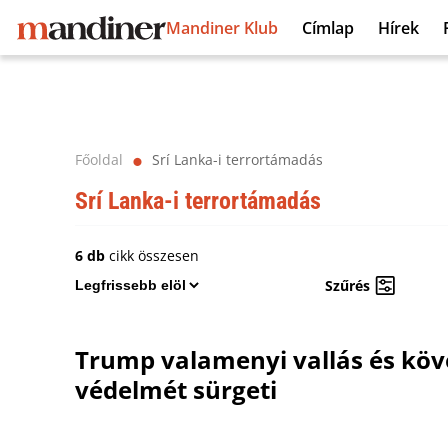
Mandiner Klub
Címlap
Hírek
Főoldal
Srí Lanka-i terrortámadás
⬤
Srí Lanka-i terrortámadás
6 db
cikk összesen
Szűrés
Trump valamenyi vallás és köv
védelmét sürgeti