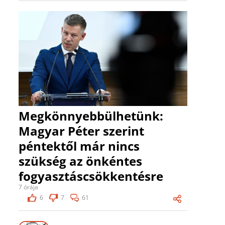
Megkönnyebbülhetünk:
Magyar Péter szerint
péntektől már nincs
szükség az önkéntes
fogyasztáscsökkentésre
7 órája
6
7
61