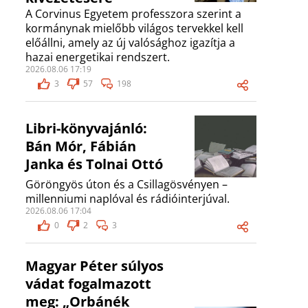
A Corvinus Egyetem professzora szerint a
kormánynak mielőbb világos tervekkel kell
előállni, amely az új valósághoz igazítja a
hazai energetikai rendszert.
2026.08.06 17:19
3
57
198
Libri-könyvajánló:
Bán Mór, Fábián
Janka és Tolnai Ottó
Göröngyös úton és a Csillagösvényen –
millenniumi naplóval és rádióinterjúval.
2026.08.06 17:04
0
2
3
Magyar Péter súlyos
vádat fogalmazott
meg: „Orbánék