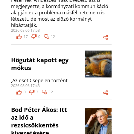
Péternek. A fideszes frakcióvezető azt is
megjegyezte, a kormányzati kommunikáció
alapján ez a probléma másfél hete nem is
létezett, de most az előző kormányt
hibáztatják.
2026.08.06 17:58
17
0
12
Hőgutát kapott egy
mókus
,Az eset Csepelen történt.
2026.08.06 17:43
0
3
12
Bod Péter Ákos: Itt
az idő a
rezsicsökkentés
kivezetésére