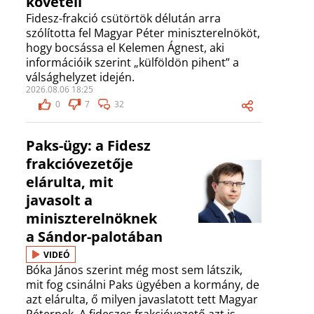
követeli
Fidesz-frakció csütörtök délután arra
szólította fel Magyar Péter miniszterelnököt,
hogy bocsássa el Kelemen Ágnest, aki
információik szerint „külföldön pihent” a
válsághelyzet idején.
2026.08.06 18:25
0
7
32
Paks-ügy: a Fidesz
frakcióvezetője
elárulta, mit
javasolt a
miniszterelnöknek
a Sándor-palotában
VIDEÓ
Bóka János szerint még most sem látszik,
mit fog csinálni Paks ügyében a kormány, de
azt elárulta, ő milyen javaslatott tett Magyar