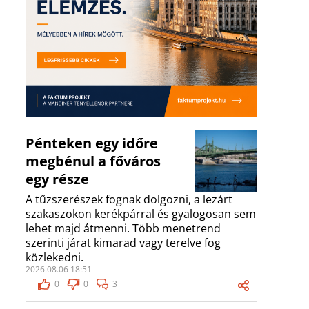
Pénteken egy időre
megbénul a főváros
egy része
A tűzszerészek fognak dolgozni, a lezárt
szakaszokon kerékpárral és gyalogosan sem
lehet majd átmenni. Több menetrend
szerinti járat kimarad vagy terelve fog
közlekedni.
2026.08.06 18:51
0
0
3