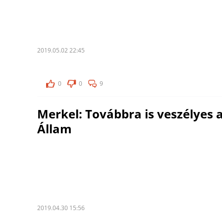
2019.05.02 22:45
0
0
9
Merkel: Továbbra is veszélyes 
Állam
2019.04.30 15:56