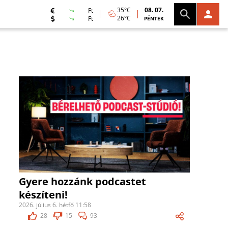
35°C
08. 07.
Ft
26°C
Ft
PÉNTEK
Gyere hozzánk podcastet
készíteni!
2026. július 6. hétfő 11:58
28
15
93