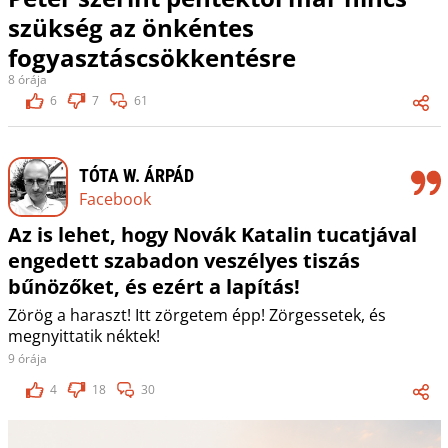
szükség az önkéntes
fogyasztáscsökkentésre
8 órája
6
7
61
TÓTA W. ÁRPÁD
Facebook
Az is lehet, hogy Novák Katalin tucatjával
engedett szabadon veszélyes tiszás
bűnözőket, és ezért a lapítás!
Zörög a haraszt! Itt zörgetem épp! Zörgessetek, és
megnyittatik néktek!
9 órája
4
18
30