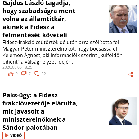
Gajdos László tagadja,
hogy szabadságra ment
volna az államtitkár,
akinek a Fidesz a
felmentését követeli
Fidesz-frakció csütörtök délután arra szólította fel
Magyar Péter miniszterelnököt, hogy bocsássa el
Kelemen Ágnest, aki információik szerint „külföldön
pihent” a válsághelyzet idején.
2026.08.06 18:25
0
7
32
Paks-ügy: a Fidesz
frakcióvezetője elárulta,
mit javasolt a
miniszterelnöknek a
Sándor-palotában
VIDEÓ