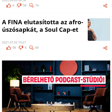
2022.09.03 08:58
4
58
74
A FINA elutasította az afro-
úszósapkát, a Soul Cap-et
2021.07.02 19:27
98
8
89