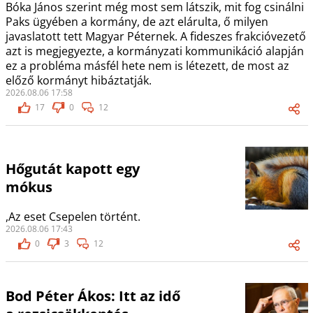
Bóka János szerint még most sem látszik, mit fog csinálni
Paks ügyében a kormány, de azt elárulta, ő milyen
javaslatott tett Magyar Péternek. A fideszes frakcióvezető
azt is megjegyezte, a kormányzati kommunikáció alapján
ez a probléma másfél hete nem is létezett, de most az
előző kormányt hibáztatják.
2026.08.06 17:58
17
0
12
Hőgutát kapott egy
mókus
,Az eset Csepelen történt.
2026.08.06 17:43
0
3
12
Bod Péter Ákos: Itt az idő