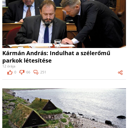
Kármán András: Indulhat a szélerőmű
parkok létesítése
12 órája
0
66
251