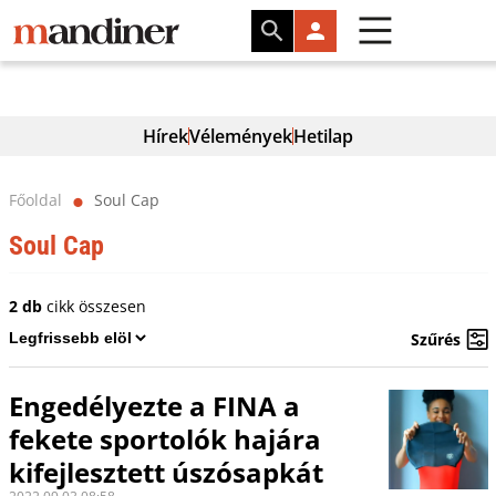
Hírek
Vélemények
Hetilap
Főoldal
Soul Cap
⬤
Soul Cap
2 db
cikk összesen
Szűrés
Engedélyezte a FINA a
fekete sportolók hajára
kifejlesztett úszósapkát