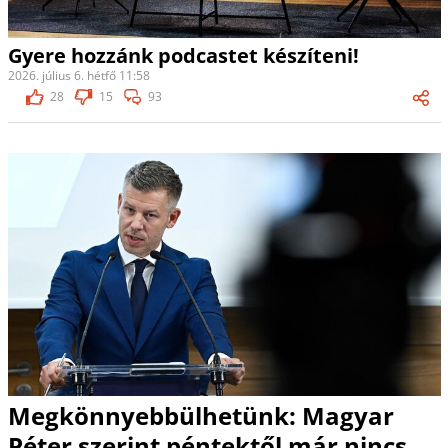
Gyere hozzánk podcastet készíteni!
2026. július 6. hétfő 11:58
28
15
93
Megkönnyebbülhetünk: Magyar
Péter szerint péntektől már nincs