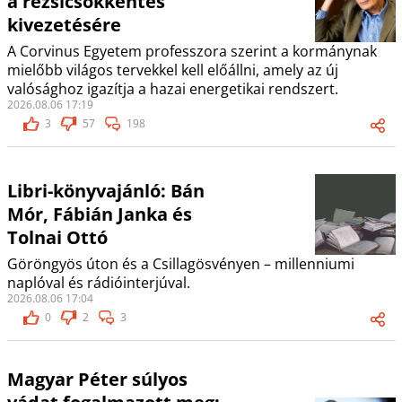
a rezsicsökkentés
kivezetésére
A Corvinus Egyetem professzora szerint a kormánynak
mielőbb világos tervekkel kell előállni, amely az új
valósághoz igazítja a hazai energetikai rendszert.
2026.08.06 17:19
3
57
198
Libri-könyvajánló: Bán
Mór, Fábián Janka és
Tolnai Ottó
Göröngyös úton és a Csillagösvényen – millenniumi
naplóval és rádióinterjúval.
2026.08.06 17:04
0
2
3
Magyar Péter súlyos