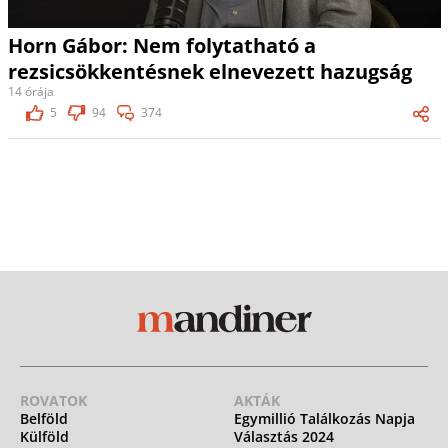
Horn Gábor: Nem folytatható a
rezsicsökkentésnek elnevezett hazugság
14 órája
5
94
374
ROVATOK
AKTÁK
Belföld
Egymillió Találkozás Napja
Külföld
Választás 2024