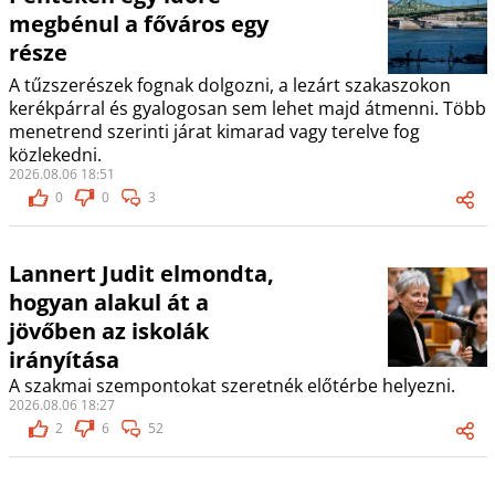
megbénul a főváros egy
része
A tűzszerészek fognak dolgozni, a lezárt szakaszokon
kerékpárral és gyalogosan sem lehet majd átmenni. Több
menetrend szerinti járat kimarad vagy terelve fog
közlekedni.
2026.08.06 18:51
0
0
3
Lannert Judit elmondta,
hogyan alakul át a
jövőben az iskolák
irányítása
A szakmai szempontokat szeretnék előtérbe helyezni.
2026.08.06 18:27
2
6
52