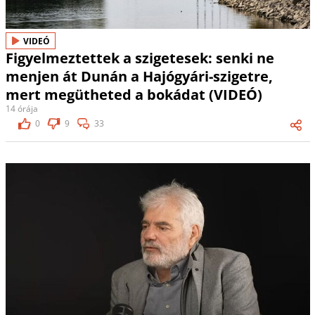
VIDEÓ
Figyelmeztettek a szigetesek: senki ne
menjen át Dunán a Hajógyári-szigetre,
mert megütheted a bokádat (VIDEÓ)
14 órája
0
9
33