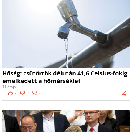
Hőség: csütörtök délután 41,6 Celsius-fokig
emelkedett a hőmérséklet
11 órája
2
3
8