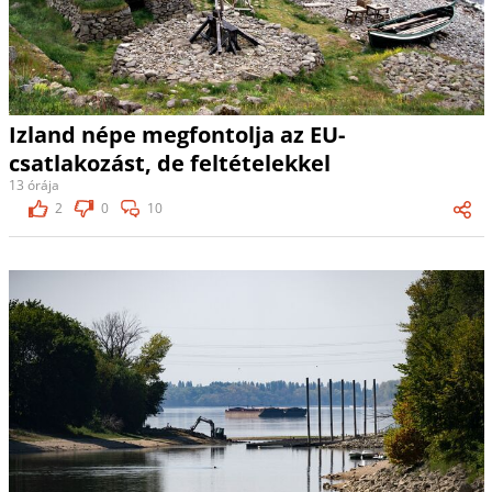
Izland népe megfontolja az EU-
csatlakozást, de feltételekkel
13 órája
2
0
10