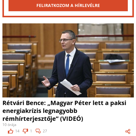
FELIRATKOZOM A HÍRLEVÉLRE
Rétvári Bence: „Magyar Péter lett a paksi
energiakrízis legnagyobb
rémhírterjesztője” (VIDEÓ)
10 órája
14
1
27