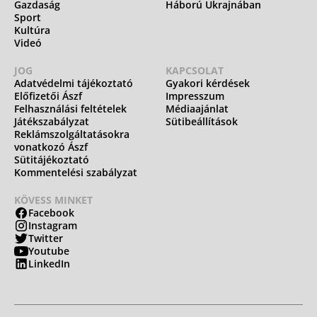
Gazdaság
Háború Ukrajnában
Sport
Kultúra
Videó
JOG
KAPCSOLAT
Adatvédelmi tájékoztató
Gyakori kérdések
Előfizetői Ászf
Impresszum
Felhasználási feltételek
Médiaajánlat
Játékszabályzat
Sütibeállítások
Reklámszolgáltatásokra
vonatkozó Ászf
Sütitájékoztató
Kommentelési szabályzat
KÖVESS MINKET
Facebook
Instagram
Twitter
Youtube
LinkedIn