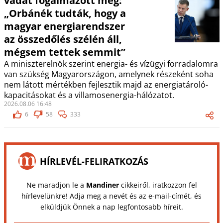
vádat fogalmazott meg:
„Orbánék tudták, hogy a
magyar energiarendszer
az összedőlés szélén áll,
mégsem tettek semmit”
A miniszterelnök szerint energia- és vízügyi forradalomra
van szükség Magyarországon, amelynek részeként soha
nem látott mértékben fejlesztik majd az energiatároló-
kapacitásokat és a villamosenergia-hálózatot.
2026.08.06 16:48
6
58
333
HÍRLEVÉL-FELIRATKOZÁS
Ne maradjon le a
Mandiner
cikkeiről, iratkozzon fel
hírlevelünkre! Adja meg a nevét és az e-mail-címét, és
elküldjük Önnek a nap legfontosabb híreit.