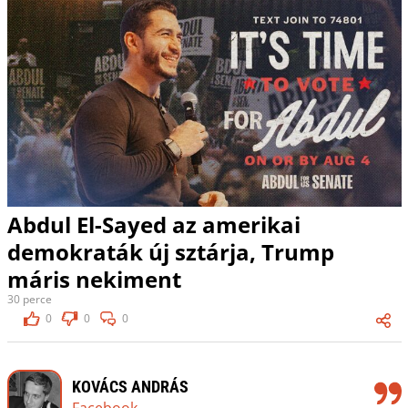
Abdul El-Sayed az amerikai
demokraták új sztárja, Trump
máris nekiment
30 perce
0
0
0
KOVÁCS ANDRÁS
Facebook