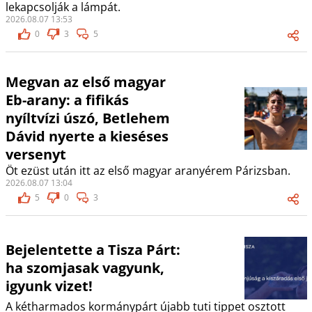
lekapcsolják a lámpát.
2026.08.07 13:53
0
3
5
Megvan az első magyar
Eb-arany: a fifikás
nyíltvízi úszó, Betlehem
Dávid nyerte a kieséses
versenyt
Öt ezüst után itt az első magyar aranyérem Párizsban.
2026.08.07 13:04
5
0
3
Bejelentette a Tisza Párt:
ha szomjasak vagyunk,
igyunk vizet!
A kétharmados kormánypárt újabb tuti tippet osztott