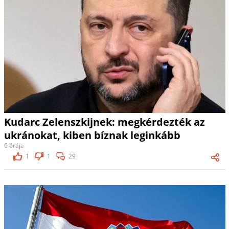
Kudarc Zelenszkijnek: megkérdezték az
ukránokat, kiben bíznak leginkább
6 órája
1
1
29