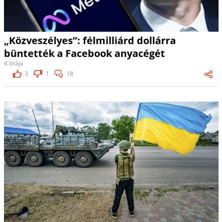
„Közveszélyes”: félmilliárd dollárra
büntették a Facebook anyacégét
4 órája
3
1
18