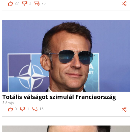
27
2
75
Totális válságot szimulál Franciaország
5 órája
0
1
15