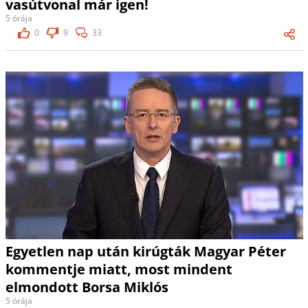
vasútvonal már igen!
5 órája
0
9
33
Egyetlen nap után kirúgták Magyar Péter
kommentje miatt, most mindent
elmondott Borsa Miklós
5 órája