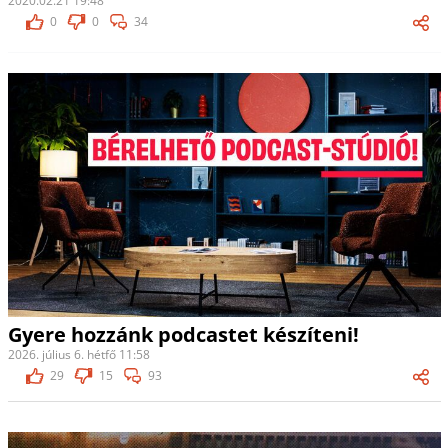
2020.02.21 19:48
0
0
34
Gyere hozzánk podcastet készíteni!
2026. július 6. hétfő 11:58
29
15
93