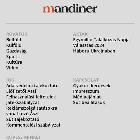
ROVATOK
AKTÁK
Belföld
Egymillió Találkozás Napja
Külföld
Választás 2024
Gazdaság
Háború Ukrajnában
Sport
Kultúra
Videó
JOG
KAPCSOLAT
Adatvédelmi tájékoztató
Gyakori kérdések
Előfizetői Ászf
Impresszum
Felhasználási feltételek
Médiaajánlat
Játékszabályzat
Sütibeállítások
Reklámszolgáltatásokra
vonatkozó Ászf
Sütitájékoztató
Kommentelési szabályzat
KÖVESS MINKET