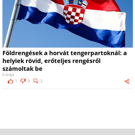
Földrengések a horvát tengerpartoknál: a
helyiek rövid, erőteljes rengésről
számoltak be
6 órája
1
0
2