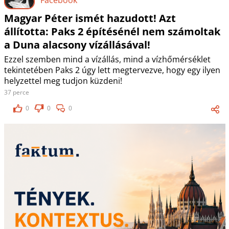
Magyar Péter ismét hazudott! Azt
állította: Paks 2 építésénél nem számoltak
a Duna alacsony vízállásával!
Ezzel szemben mind a vízállás, mind a vízhőmérséklet
tekintetében Paks 2 úgy lett megtervezve, hogy egy ilyen
helyzettel meg tudjon küzdeni!
37 perce
0
0
0