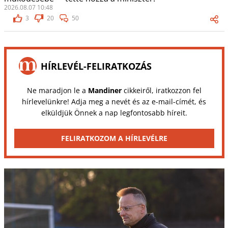
2026.08.07 10:48
3
20
50
HÍRLEVÉL-FELIRATKOZÁS
Ne maradjon le a
Mandiner
cikkeiről, iratkozzon fel
hírlevelünkre! Adja meg a nevét és az e-mail-címét, és
elküldjük Önnek a nap legfontosabb híreit.
FELIRATKOZOM A HÍRLEVÉLRE