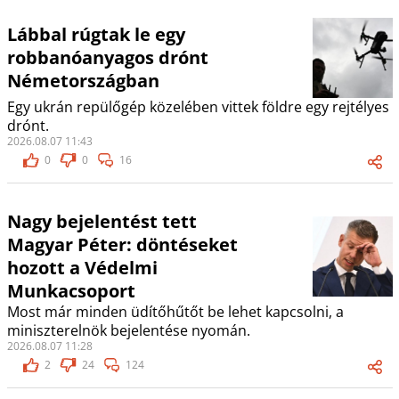
Lábbal rúgtak le egy
robbanóanyagos drónt
Németországban
Egy ukrán repülőgép közelében vittek földre egy rejtélyes
drónt.
2026.08.07 11:43
0
0
16
Nagy bejelentést tett
Magyar Péter: döntéseket
hozott a Védelmi
Munkacsoport
Most már minden üdítőhűtőt be lehet kapcsolni, a
miniszterelnök bejelentése nyomán.
2026.08.07 11:28
2
24
124