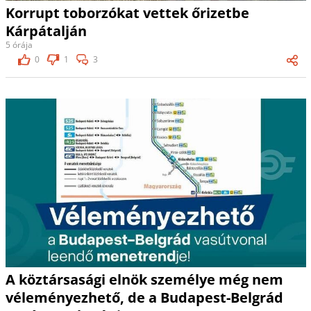
Korrupt toborzókat vettek őrizetbe
Kárpátalján
5 órája
0
1
3
A köztársasági elnök személye még nem
véleményezhető, de a Budapest-Belgrád