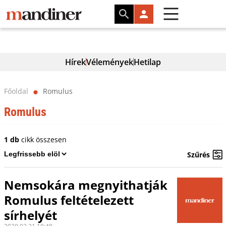
Hírek
Vélemények
Hetilap
Főoldal
Romulus
⬤
Romulus
1 db
cikk összesen
Szűrés
Nemsokára megnyithatják
Romulus feltételezett
sírhelyét