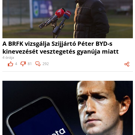
A BRFK vizsgálja Szijjártó Péter BYD-s
kinevezését vesztegetés gyanúja miatt
4 órája
4
81
292