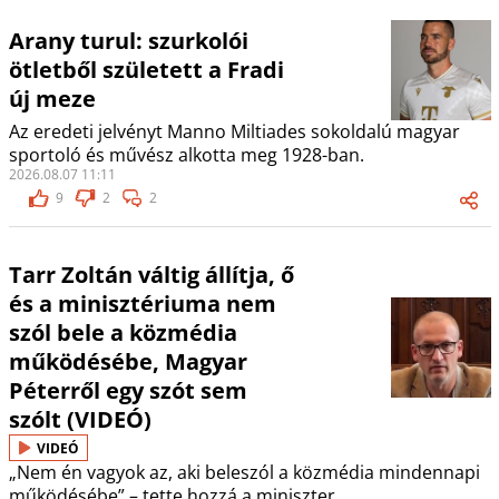
Arany turul: szurkolói
ötletből született a Fradi
új meze
Az eredeti jelvényt Manno Miltiades sokoldalú magyar
sportoló és művész alkotta meg 1928-ban.
2026.08.07 11:11
9
2
2
Tarr Zoltán váltig állítja, ő
és a minisztériuma nem
szól bele a közmédia
működésébe, Magyar
Péterről egy szót sem
szólt (VIDEÓ)
VIDEÓ
„Nem én vagyok az, aki beleszól a közmédia mindennapi
működésébe” – tette hozzá a miniszter.