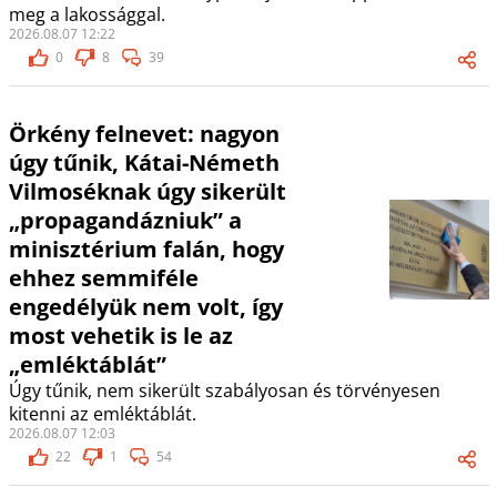
meg a lakossággal.
2026.08.07 12:22
0
8
39
Örkény felnevet: nagyon
úgy tűnik, Kátai-Németh
Vilmoséknak úgy sikerült
„propagandázniuk” a
minisztérium falán, hogy
ehhez semmiféle
engedélyük nem volt, így
most vehetik is le az
„emléktáblát”
Úgy tűnik, nem sikerült szabályosan és törvényesen
kitenni az emléktáblát.
2026.08.07 12:03
22
1
54