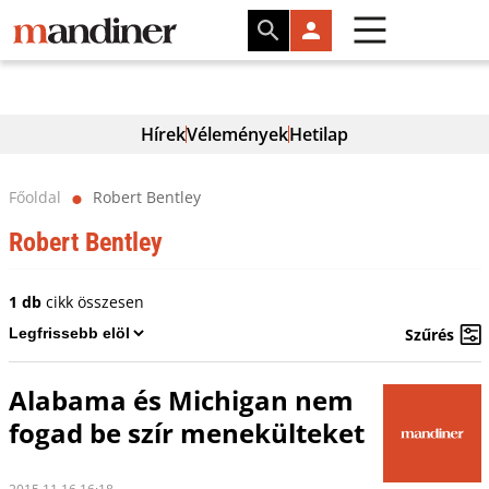
Hírek
Vélemények
Hetilap
Főoldal
Robert Bentley
⬤
Robert Bentley
1 db
cikk összesen
Szűrés
Alabama és Michigan nem
fogad be szír menekülteket