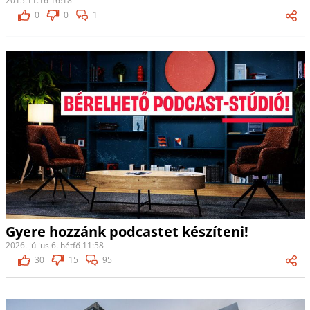
2015.11.16 16:18
0
0
1
Gyere hozzánk podcastet készíteni!
2026. július 6. hétfő 11:58
30
15
95