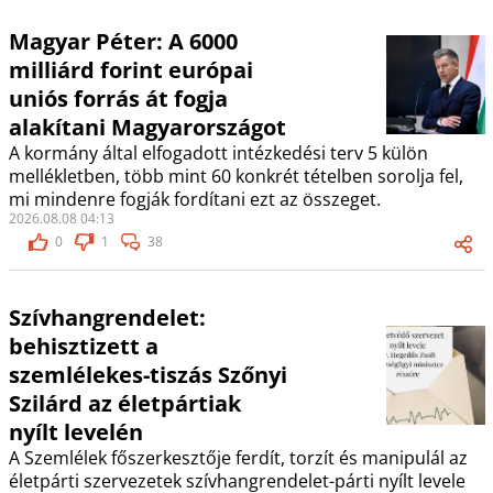
Magyar Péter: A 6000
milliárd forint európai
uniós forrás át fogja
alakítani Magyarországot
A kormány által elfogadott intézkedési terv 5 külön
mellékletben, több mint 60 konkrét tételben sorolja fel,
mi mindenre fogják fordítani ezt az összeget.
2026.08.08 04:13
0
1
38
Szívhangrendelet:
behisztizett a
szemlélekes-tiszás Szőnyi
Szilárd az életpártiak
nyílt levelén
A Szemlélek főszerkesztője ferdít, torzít és manipulál az
életpárti szervezetek szívhangrendelet-párti nyílt levele