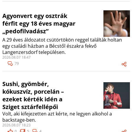
Agyonvert egy osztrák
férfit egy 18 éves magyar
„pedofilvadász”
A 29 éves áldozatot csütörtökön reggel találták holtan
egy családi házban a Bécstől északra fekvő
Langenzersdorf településen.
2026.08.07 18:47
79
Sushi, gyömbér,
kókuszvíz, porcelán –
ezeket kérték idén a
Sziget sztárfellépői
Volt, aki kifejezetten azt kérte, ne legyen alkohol a
backstage-ben.
2026.08.07 18:23
0
5
4