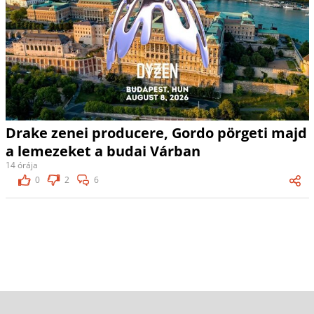
Drake zenei producere, Gordo pörgeti majd
a lemezeket a budai Várban
14 órája
0
2
6