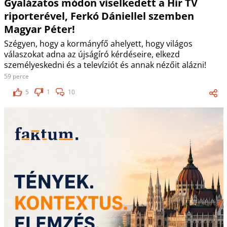
Gyalázatos módon viselkedett a Hír TV
riporterével, Ferkó Dániellel szemben
Magyar Péter!
Szégyen, hogy a kormányfő ahelyett, hogy világos
válaszokat adna az újságíró kérdéseire, elkezd
személyeskedni és a televíziót és annak nézőit alázni!
59 perce
5
1
10