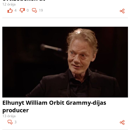
12 órája
4
0
19
Elhunyt William Orbit Grammy-díjas
producer
13 órája
3