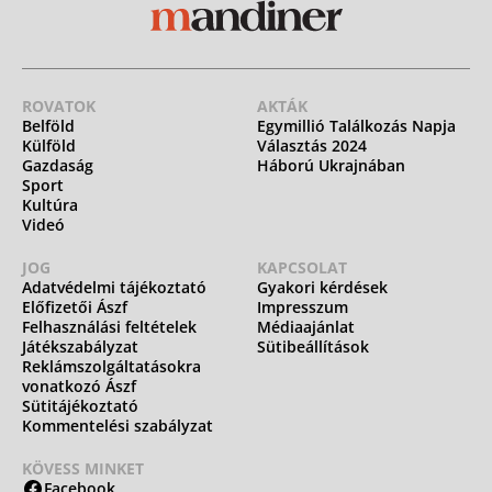
ROVATOK
AKTÁK
Belföld
Egymillió Találkozás Napja
Külföld
Választás 2024
Gazdaság
Háború Ukrajnában
Sport
Kultúra
Videó
JOG
KAPCSOLAT
Adatvédelmi tájékoztató
Gyakori kérdések
Előfizetői Ászf
Impresszum
Felhasználási feltételek
Médiaajánlat
Játékszabályzat
Sütibeállítások
Reklámszolgáltatásokra
vonatkozó Ászf
Sütitájékoztató
Kommentelési szabályzat
KÖVESS MINKET
Facebook