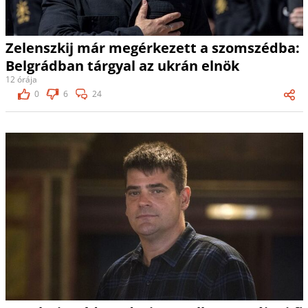
Zelenszkij már megérkezett a szomszédba:
Belgrádban tárgyal az ukrán elnök
12 órája
0
6
24