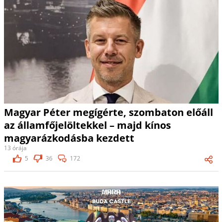
Magyar Péter megígérte, szombaton előáll
az államfőjelöltekkel – majd kínos
magyarázkodásba kezdett
13 órája
5
36
172