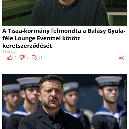
A Tisza-kormány felmondta a Balásy Gyula-
féle Lounge Eventtel kötött
keretszerződését
11 órája
4
0
21