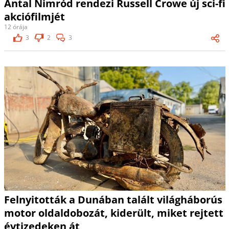
Antal Nimród rendezi Russell Crowe új sci-fi
akciófilmjét
12 órája
3
2
3
Felnyitották a Dunában talált világháborús
motor oldaldobozát, kiderült, miket rejtett
évtizedeken át