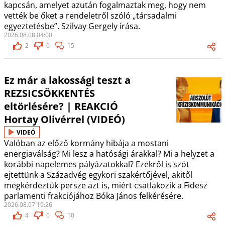
kapcsán, amelyet azután fogalmaztak meg, hogy nem
vették be őket a rendeletről szóló „társadalmi
egyeztetésbe”. Szilvay Gergely írása.
2026.08.08 04:00
2
0
15
Ez már a lakossági teszt a
REZSICSÖKKENTÉS
eltörlésére? | REAKCIÓ
Hortay Olivérrel (VIDEÓ)
VIDEÓ
Valóban az előző kormány hibája a mostani
energiaválság? Mi lesz a hatósági árakkal? Mi a helyzet a
korábbi napelemes pályázatokkal? Ezekről is szót
ejtettünk a Századvég egykori szakértőjével, akitől
megkérdeztük persze azt is, miért csatlakozik a Fidesz
parlamenti frakciójához Bóka János felkérésére.
2026.08.07 19:26
4
0
10