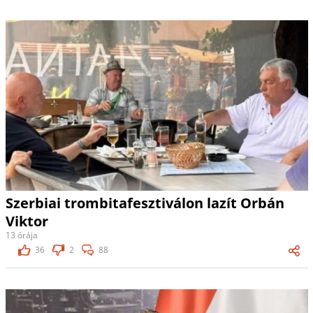
Szerbiai trombitafesztiválon lazít Orbán
Viktor
13 órája
36
2
88