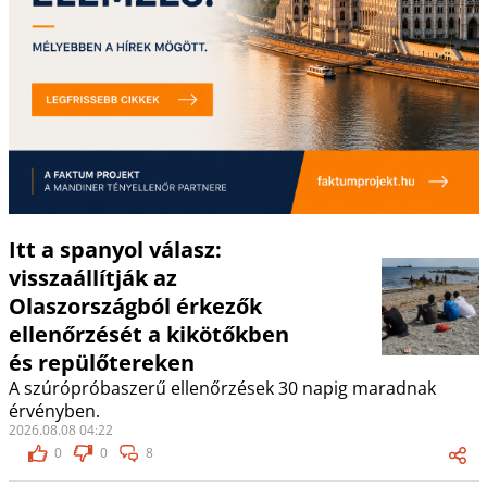
Itt a spanyol válasz:
visszaállítják az
Olaszországból érkezők
ellenőrzését a kikötőkben
és repülőtereken
A szúrópróbaszerű ellenőrzések 30 napig maradnak
érvényben.
2026.08.08 04:22
0
0
8