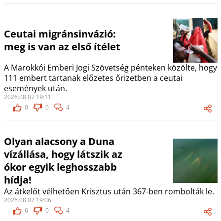
Ceutai migránsinvázió:
meg is van az első ítélet
A Marokkói Emberi Jogi Szövetség pénteken közölte, hogy
111 embert tartanak előzetes őrizetben a ceutai
események után.
2026.08.07 19:11
0
0
4
Olyan alacsony a Duna
vízállása, hogy látszik az
ókor egyik leghosszabb
hídja!
Az átkelőt vélhetően Krisztus után 367-ben rombolták le.
2026.08.07 19:06
6
0
4