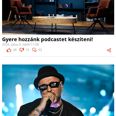
Gyere hozzánk podcastet készíteni!
2026. július 6. hétfő 11:58
28
15
93