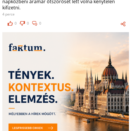
napközbeni áramár ötszörösét lett volna kénytelen
kifizetni.
4 perce
0
0
0