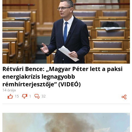
Rétvári Bence: „Magyar Péter lett a paksi
energiakrízis legnagyobb
rémhírterjesztője” (VIDEÓ)
14 órája
15
1
32