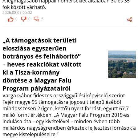
A legmagasabb nappali hőmérséklet általában 30 és 35
fok között várható.
2026.08.07 05:02
0
0
5
„A támogatások területi
eloszlása egyszerűen
botrányos és felháborító”
– heves reakciókat váltott
ki a Tisza-kormány
döntése a Magyar Falu
Program pályázatairól
Varga Gábor fideszes országgyűlési képviselő szerint
Fejér megye 95 támogatásra jogosult településéből
mindösszesen 2 (igen, kettő!) nyert forrást, együtt 67,7
millió forint értékben. „A Magyar Falu Program 2019-es
indulása óta – egy kivételével – minden évben több
milliárdos nagyságrendben érkeztek fejlesztési források a
megye kistelepüléseire.”