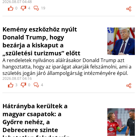
2026.08.07 04:48
0
4
19
Kemény eszközhöz nyúlt
Donald Trump, hogy
bezárja a kiskaput a
„születési turizmus” előtt
A rendeletek nyilvános aláírásakor Donald Trump azt
hangoztatta, hogy az iparágat akarják felszámolni, ami a
születés jogán járó állampolgárság intézményére épül.
2026.08.07 04:16
3
0
4
Hátrányba kerültek a
magyar csapatok: a
Győrre nehéz, a
Debrecenre szinte