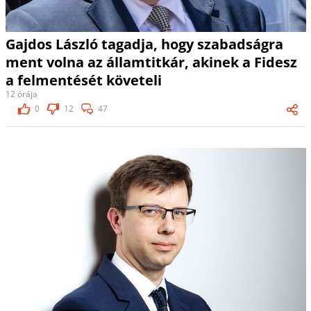
Gajdos László tagadja, hogy szabadságra
ment volna az államtitkár, akinek a Fidesz
a felmentését követeli
12 órája
0
12
47