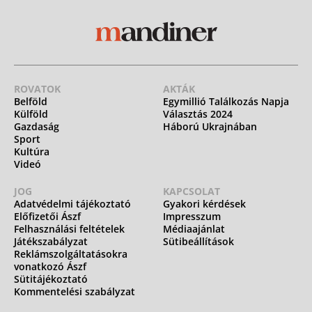
ROVATOK
AKTÁK
Belföld
Egymillió Találkozás Napja
Külföld
Választás 2024
Gazdaság
Háború Ukrajnában
Sport
Kultúra
Videó
JOG
KAPCSOLAT
Adatvédelmi tájékoztató
Gyakori kérdések
Előfizetői Ászf
Impresszum
Felhasználási feltételek
Médiaajánlat
Játékszabályzat
Sütibeállítások
Reklámszolgáltatásokra
vonatkozó Ászf
Sütitájékoztató
Kommentelési szabályzat