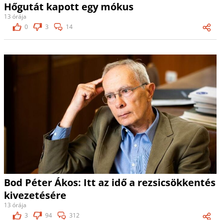
Hőgutát kapott egy mókus
13 órája
0
3
14
Bod Péter Ákos: Itt az idő a rezsicsökkentés
kivezetésére
13 órája
3
94
312