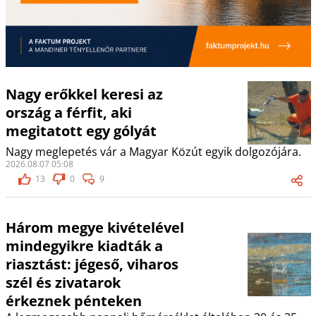
Nagy erőkkel keresi az
ország a férfit, aki
megitatott egy gólyát
Nagy meglepetés vár a Magyar Közút egyik dolgozójára.
2026.08.07 05:08
13
0
9
Három megye kivételével
mindegyikre kiadták a
riasztást: jégeső, viharos
szél és zivatarok
érkeznek pénteken