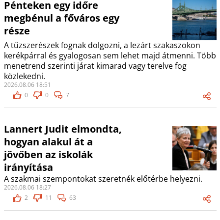
Pénteken egy időre
megbénul a főváros egy
része
A tűzszerészek fognak dolgozni, a lezárt szakaszokon
kerékpárral és gyalogosan sem lehet majd átmenni. Több
menetrend szerinti járat kimarad vagy terelve fog
közlekedni.
2026.08.06 18:51
0
0
7
Lannert Judit elmondta,
hogyan alakul át a
jövőben az iskolák
irányítása
A szakmai szempontokat szeretnék előtérbe helyezni.
2026.08.06 18:27
2
11
63