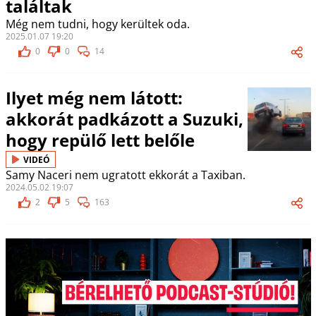
találtak
Még nem tudni, hogy kerültek oda.
2025.01.07 19:20
0
0
14
Ilyet még nem látott:
akkorát padkázott a Suzuki,
hogy repülő lett belőle
VIDEÓ
Samy Naceri nem ugratott ekkorát a Taxiban.
2024.05.02 19:07
2
5
163