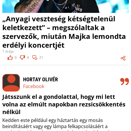
„Anyagi veszteség kétségtelenül
keletkezett” – megszólaltak a
szervezők, miután Majka lemondta
erdélyi koncertjét
1 órája
0
4
21
HORTAY OLIVÉR
Facebook
Játsszunk el a gondolattal, hogy mi lett
volna az elmúlt napokban rezsicsökkentés
nélkül
Kedden este például egy háztartás egy mosás
beindításáért vagy egy lámpa felkapcsolásáért a