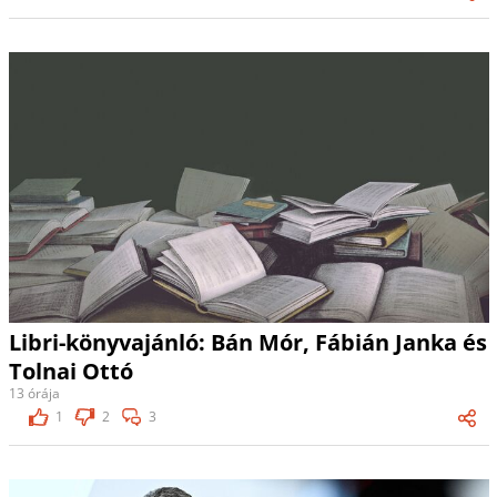
Libri-könyvajánló: Bán Mór, Fábián Janka és
Tolnai Ottó
13 órája
1
2
3