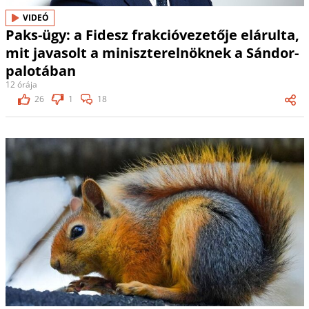
VIDEÓ
Paks-ügy: a Fidesz frakcióvezetője elárulta,
mit javasolt a miniszterelnöknek a Sándor-
palotában
12 órája
26
1
18