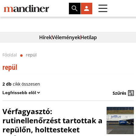
Hírek
Vélemények
Hetilap
Főoldal
repül
⬤
repül
2 db
cikk összesen
Szűrés
Vérfagyasztó:
rutinellenőrzést tartottak a
repülőn, holttesteket