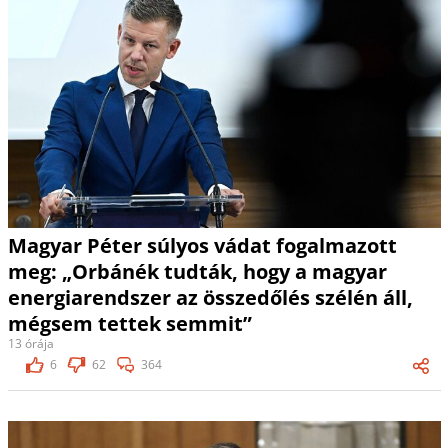
Magyar Péter súlyos vádat fogalmazott
meg: „Orbánék tudták, hogy a magyar
energiarendszer az összedőlés szélén áll,
mégsem tettek semmit”
13 órája
6
62
364