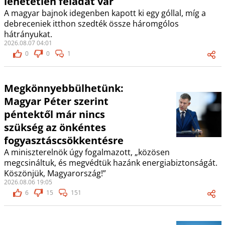
lehetetlen feladat vár
A magyar bajnok idegenben kapott ki egy góllal, míg a
debreceniek itthon szedték össze háromgólos
hátrányukat.
2026.08.07 04:01
0
0
1
Megkönnyebbülhetünk:
Magyar Péter szerint
péntektől már nincs
szükség az önkéntes
fogyasztáscsökkentésre
A miniszterelnök úgy fogalmazott, „közösen
megcsináltuk, és megvédtük hazánk energiabiztonságát.
Köszönjük, Magyarország!”
2026.08.06 19:05
6
15
151