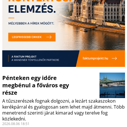
Pénteken egy időre
megbénul a főváros egy
része
A tűzszerészek fognak dolgozni, a lezárt szakaszokon
kerékpárral és gyalogosan sem lehet majd átmenni. Több
menetrend szerinti járat kimarad vagy terelve fog
közlekedni.
2026.08.06 18:51