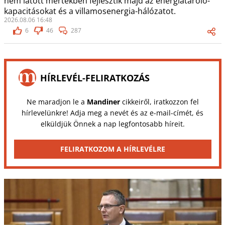
nem látott mértékben fejlesztik majd az energiatároló-
kapacitásokat és a villamosenergia-hálózatot.
2026.08.06 16:48
6
46
287
HÍRLEVÉL-FELIRATKOZÁS
Ne maradjon le a
Mandiner
cikkeiről, iratkozzon fel
hírlevelünkre! Adja meg a nevét és az e-mail-címét, és
elküldjük Önnek a nap legfontosabb híreit.
FELIRATKOZOM A HÍRLEVÉLRE