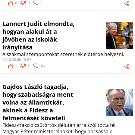
0
0
2
Lannert Judit elmondta,
hogyan alakul át a
jövőben az iskolák
irányítása
A szakmai szempontokat szeretnék előtérbe helyezni.
2026.08.06 18:27
1
2
14
Gajdos László tagadja,
hogy szabadságra ment
volna az államtitkár,
akinek a Fidesz a
felmentését követeli
Fidesz-frakció csütörtök délután arra szólította fel
Magyar Péter miniszterelnököt, hogy bocsássa el