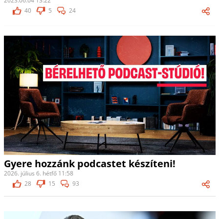
2023.06.04 13:22
40
5
24
Gyere hozzánk podcastet készíteni!
2026. július 6. hétfő 11:58
28
15
93