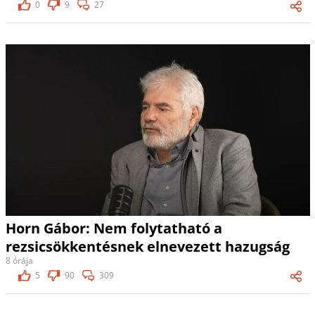
0
9
27
Horn Gábor: Nem folytatható a
rezsicsökkentésnek elnevezett hazugság
8 órája
5
90
309