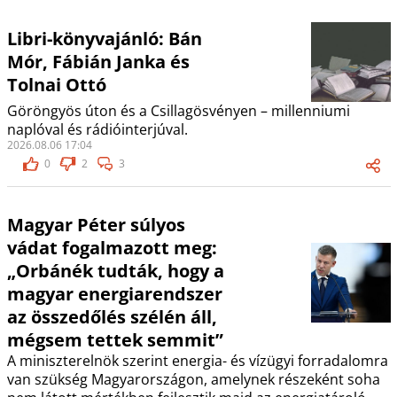
Libri-könyvajánló: Bán
Mór, Fábián Janka és
Tolnai Ottó
Göröngyös úton és a Csillagösvényen – millenniumi
naplóval és rádióinterjúval.
2026.08.06 17:04
0
2
3
Magyar Péter súlyos
vádat fogalmazott meg:
„Orbánék tudták, hogy a
magyar energiarendszer
az összedőlés szélén áll,
mégsem tettek semmit”
A miniszterelnök szerint energia- és vízügyi forradalomra
van szükség Magyarországon, amelynek részeként soha