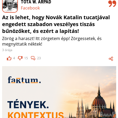
TÓTA W. ÁRPÁD
Facebook
Az is lehet, hogy Novák Katalin tucatjával
engedett szabadon veszélyes tiszás
bűnözőket, és ezért a lapítás!
Zörög a haraszt! Itt zörgetem épp! Zörgessetek, és
megnyittatik néktek!
3 órája
4
15
23