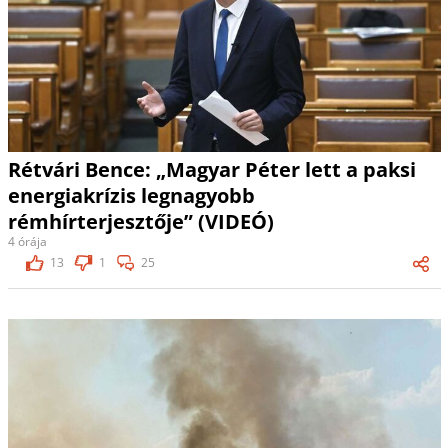
Rétvári Bence: „Magyar Péter lett a paksi
energiakrízis legnagyobb
rémhírterjesztője” (VIDEÓ)
4 órája
13
1
25