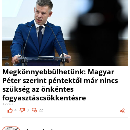
Megkönnyebbülhetünk: Magyar
Péter szerint péntektől már nincs
szükség az önkéntes
fogyasztáscsökkentésre
1 órája
4
0
22