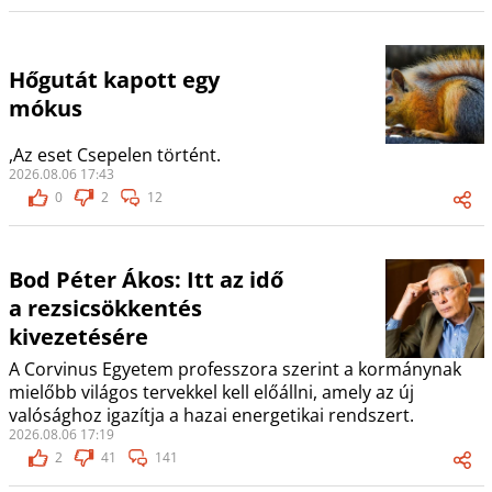
Hőgutát kapott egy
mókus
,Az eset Csepelen történt.
2026.08.06 17:43
0
2
12
Bod Péter Ákos: Itt az idő
a rezsicsökkentés
kivezetésére
A Corvinus Egyetem professzora szerint a kormánynak
mielőbb világos tervekkel kell előállni, amely az új
valósághoz igazítja a hazai energetikai rendszert.
2026.08.06 17:19
2
41
141