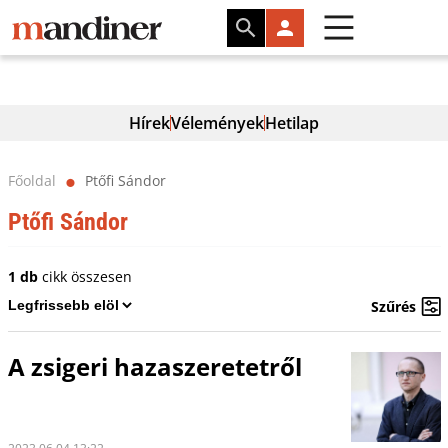
Hírek
Vélemények
Hetilap
Főoldal
Ptőfi Sándor
⬤
Ptőfi Sándor
1 db
cikk összesen
Szűrés
A zsigeri hazaszeretetről