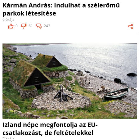
Kármán András: Indulhat a szélerőmű
parkok létesítése
6 órája
0
61
243
Izland népe megfontolja az EU-
csatlakozást, de feltételekkel
7 órája