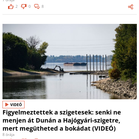
2
0
8
VIDEÓ
Figyelmeztettek a szigetesek: senki ne
menjen át Dunán a Hajógyári-szigetre,
mert megütheted a bokádat (VIDEÓ)
8 órája