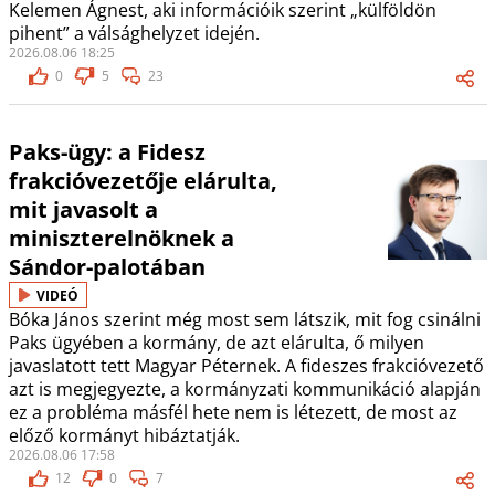
Kelemen Ágnest, aki információik szerint „külföldön
pihent” a válsághelyzet idején.
2026.08.06 18:25
0
5
23
Paks-ügy: a Fidesz
frakcióvezetője elárulta,
mit javasolt a
miniszterelnöknek a
Sándor-palotában
VIDEÓ
Bóka János szerint még most sem látszik, mit fog csinálni
Paks ügyében a kormány, de azt elárulta, ő milyen
javaslatott tett Magyar Péternek. A fideszes frakcióvezető
azt is megjegyezte, a kormányzati kommunikáció alapján
ez a probléma másfél hete nem is létezett, de most az
előző kormányt hibáztatják.
2026.08.06 17:58
12
0
7