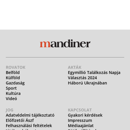
ROVATOK
AKTÁK
Belföld
Egymillió Találkozás Napja
Külföld
Választás 2024
Gazdaság
Háború Ukrajnában
Sport
Kultúra
Videó
JOG
KAPCSOLAT
Adatvédelmi tájékoztató
Gyakori kérdések
Előfizetői Ászf
Impresszum
Felhasználási feltételek
Médiaajánlat