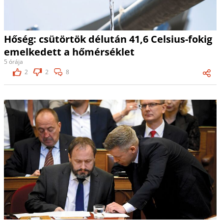
Hőség: csütörtök délután 41,6 Celsius-fokig
emelkedett a hőmérséklet
5 órája
2
2
8