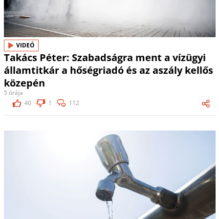
VIDEÓ
Takács Péter: Szabadságra ment a vízügyi
államtitkár a hőségriadó és az aszály kellős
közepén
5 órája
40
1
112