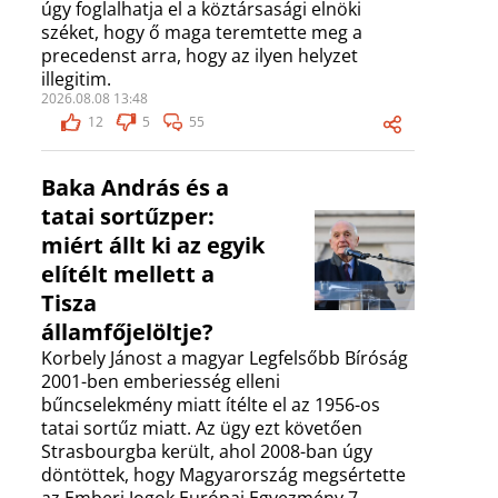
úgy foglalhatja el a köztársasági elnöki
széket, hogy ő maga teremtette meg a
precedenst arra, hogy az ilyen helyzet
illegitim.
2026.08.08 13:48
12
5
55
Baka András és a
tatai sortűzper:
miért állt ki az egyik
elítélt mellett a
Tisza
államfőjelöltje?
Korbely Jánost a magyar Legfelsőbb Bíróság
2001-ben emberiesség elleni
bűncselekmény miatt ítélte el az 1956-os
tatai sortűz miatt. Az ügy ezt követően
Strasbourgba került, ahol 2008-ban úgy
döntöttek, hogy Magyarország megsértette