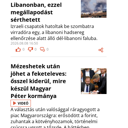
Libanonban, ezzel
megállapodást
sérthetett
Izraeli csapatok hatoltak be szombatra
virradóra egy, a libanoni hadsereg
ellenőrzése alatt álló dél-libanoni faluba.
2026.08.08 16:50
0
0
0
Mézeshetek után
jöhet a feketeleves:
ősszel kiderül, mire
készül Magyar
Péter kormánya
VIDEÓ
A választás után valósággal ráragyogott a
piac Magyarországra: erősödött a forint,
zuhantak a kötvényhozamok, történelmi
csúcsra ugrott a tőzsde. A háttérben