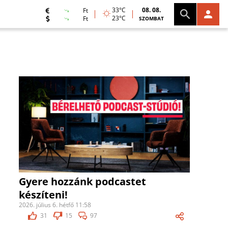
33°C
08. 08.
Ft
23°C
Ft
SZOMBAT
Gyere hozzánk podcastet
készíteni!
2026. július 6. hétfő 11:58
31
15
97