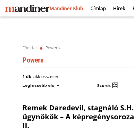
Mandiner Klub
Címlap
Hírek
Főoldal
Powers
⬤
Powers
1 db
cikk összesen
Szűrés
Remek Daredevil, stagnáló S.H.I
ügynökök – A képregénysoroza
II.