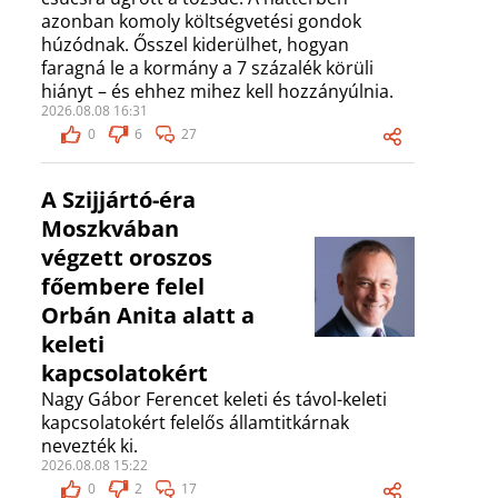
azonban komoly költségvetési gondok
húzódnak. Ősszel kiderülhet, hogyan
faragná le a kormány a 7 százalék körüli
hiányt – és ehhez mihez kell hozzányúlnia.
2026.08.08 16:31
0
6
27
A Szijjártó-éra
Moszkvában
végzett oroszos
főembere felel
Orbán Anita alatt a
keleti
kapcsolatokért
Nagy Gábor Ferencet keleti és távol-keleti
kapcsolatokért felelős államtitkárnak
nevezték ki.
2026.08.08 15:22
0
2
17