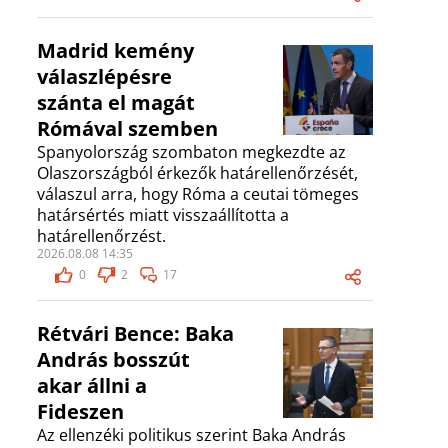
Madrid kemény
válaszlépésre
szánta el magát
Rómával szemben
Spanyolország szombaton megkezdte az
Olaszországból érkezők határellenőrzését,
válaszul arra, hogy Róma a ceutai tömeges
határsértés miatt visszaállította a
határellenőrzést.
2026.08.08 14:35
0
2
17
Rétvári Bence: Baka
András bosszút
akar állni a
Fideszen
Az ellenzéki politikus szerint Baka András