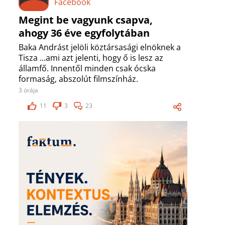
Facebook
Megint be vagyunk csapva,
ahogy 36 éve egyfolytában
Baka Andrást jelöli köztársasági elnöknek a
Tisza ...ami azt jelenti, hogy ő is lesz az
államfő. Innentől minden csak ócska
formaság, abszolút filmszínház.
3 órája
11
3
23