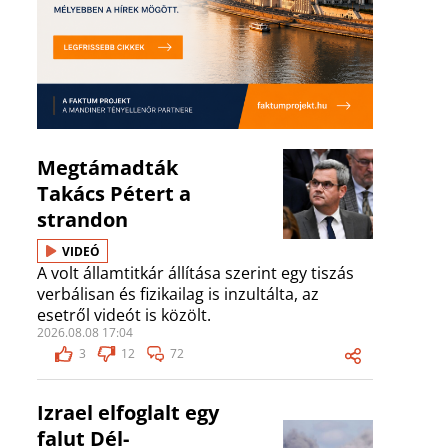
Megtámadták
Takács Pétert a
strandon
VIDEÓ
A volt államtitkár állítása szerint egy tiszás
verbálisan és fizikailag is inzultálta, az
esetről videót is közölt.
2026.08.08 17:04
3
12
72
Izrael elfoglalt egy
falut Dél-