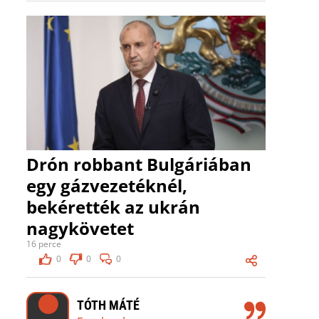
Drón robbant Bulgáriában
egy gázvezetéknél,
bekérették az ukrán
nagykövetet
16 perce
0
0
0
TÓTH MÁTÉ