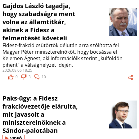
Gajdos László tagadja,
hogy szabadságra ment
volna az államtitkár,
akinek a Fidesz a
felmentését követeli
Fidesz-frakció csütörtök délután arra szólította fel
Magyar Péter miniszterelnököt, hogy bocsássa el
Kelemen Ágnest, aki információik szerint „külföldön
pihent” a válsághelyzet idején.
2026.08.06 18:25
0
3
10
Paks-ügy: a Fidesz
frakcióvezetője elárulta,
mit javasolt a
miniszterelnöknek a
Sándor-palotában
VIDEÓ