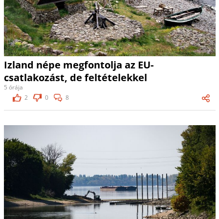
Izland népe megfontolja az EU-
csatlakozást, de feltételekkel
5 órája
2
0
8