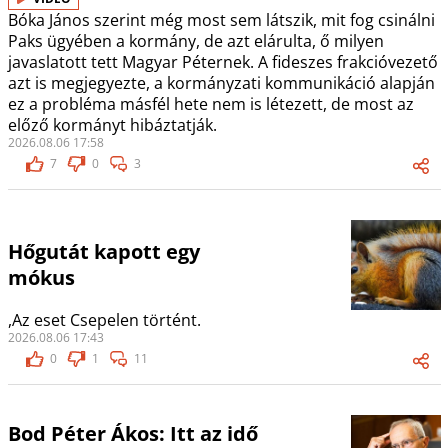
Bóka János szerint még most sem látszik, mit fog csinálni
Paks ügyében a kormány, de azt elárulta, ő milyen
javaslatott tett Magyar Péternek. A fideszes frakcióvezető
azt is megjegyezte, a kormányzati kommunikáció alapján
ez a probléma másfél hete nem is létezett, de most az
előző kormányt hibáztatják.
2026.08.06 17:58
7
0
3
Hőgutát kapott egy
mókus
,Az eset Csepelen történt.
2026.08.06 17:43
0
1
11
Bod Péter Ákos: Itt az idő