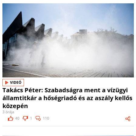
VIDEÓ
Takács Péter: Szabadságra ment a vízügyi
államtitkár a hőségriadó és az aszály kellős
közepén
3 órája
40
1
110