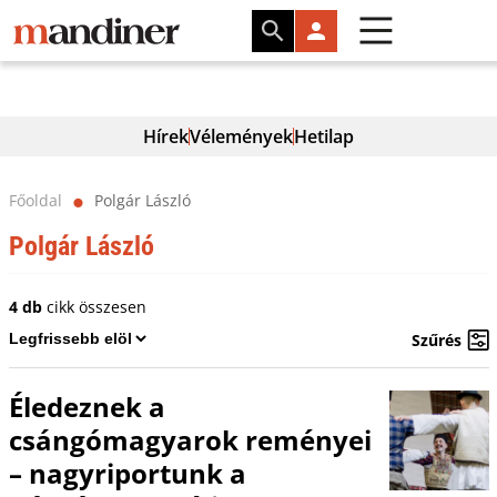
Hírek
Vélemények
Hetilap
Főoldal
Polgár László
⬤
Polgár László
4 db
cikk összesen
Szűrés
Éledeznek a
csángómagyarok reményei
– nagyriportunk a