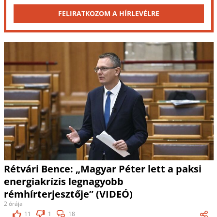
FELIRATKOZOM A HÍRLEVÉLRE
Rétvári Bence: „Magyar Péter lett a paksi
energiakrízis legnagyobb
rémhírterjesztője” (VIDEÓ)
2 órája
11
1
18