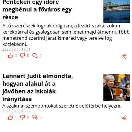
Pénteken egy időre
megbénul a főváros egy
része
A tűzszerészek fognak dolgozni, a lezárt szakaszokon
kerékpárral és gyalogosan sem lehet majd átmenni. Több
menetrend szerinti járat kimarad vagy terelve fog
közlekedni.
2026.08.06 18:51
0
0
0
Lannert Judit elmondta,
hogyan alakul át a
jövőben az iskolák
irányítása
A szakmai szempontokat szeretnék előtérbe helyezni.
2026.08.06 18:27
1
0
6