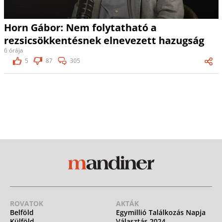
Horn Gábor: Nem folytatható a
rezsicsökkentésnek elnevezett hazugság
6 órája
5
87
305
ROVATOK
AKTÁK
Belföld
Egymillió Találkozás Napja
Külföld
Választás 2024