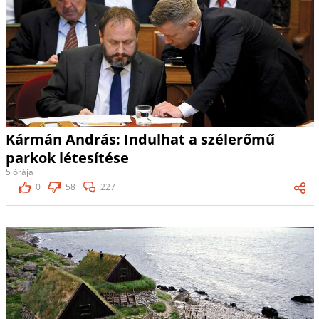
Kármán András: Indulhat a szélerőmű
parkok létesítése
5 órája
0
58
227