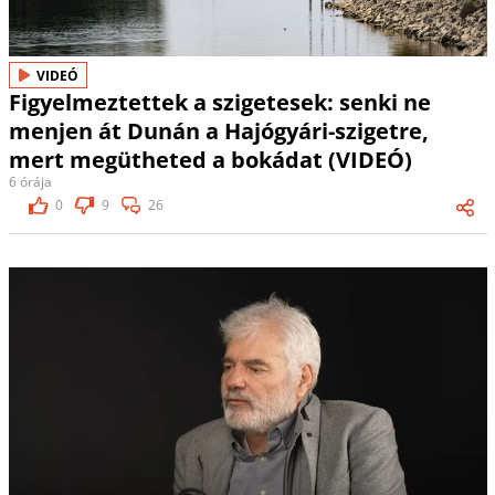
VIDEÓ
Figyelmeztettek a szigetesek: senki ne
menjen át Dunán a Hajógyári-szigetre,
mert megütheted a bokádat (VIDEÓ)
6 órája
0
9
26