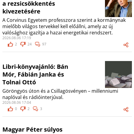
a rezsicsökkentés
kivezetésére
A Corvinus Egyetem professzora szerint a kormánynak
mielőbb világos tervekkel kell előállni, amely az új
valósághoz igazítja a hazai energetikai rendszert.
2026.08.06 17:19
2
24
97
Libri-könyvajánló: Bán
Mór, Fábián Janka és
Tolnai Ottó
Göröngyös úton és a Csillagösvényen – millenniumi
naplóval és rádióinterjúval.
2026.08.06 17:04
0
2
3
Magyar Péter súlyos