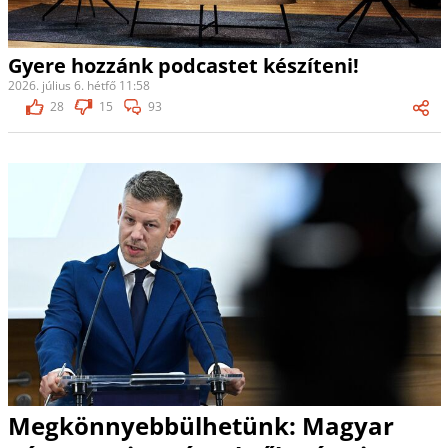
Gyere hozzánk podcastet készíteni!
2026. július 6. hétfő 11:58
28
15
93
Megkönnyebbülhetünk: Magyar