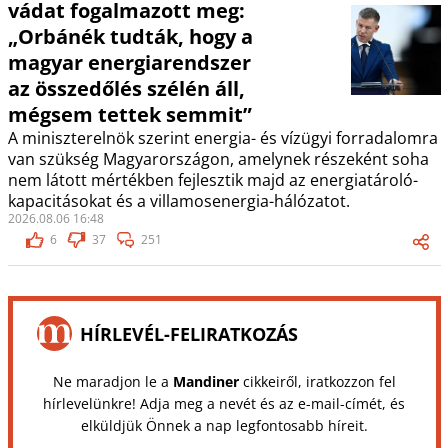
vádat fogalmazott meg:
„Orbánék tudták, hogy a
magyar energiarendszer
az összedőlés szélén áll,
mégsem tettek semmit”
A miniszterelnök szerint energia- és vízügyi forradalomra
van szükség Magyarországon, amelynek részeként soha
nem látott mértékben fejlesztik majd az energiatároló-
kapacitásokat és a villamosenergia-hálózatot.
2026.08.06 16:48
6
37
251
HÍRLEVÉL-FELIRATKOZÁS
Ne maradjon le a
Mandiner
cikkeiről, iratkozzon fel
hírlevelünkre! Adja meg a nevét és az e-mail-címét, és
elküldjük Önnek a nap legfontosabb híreit.