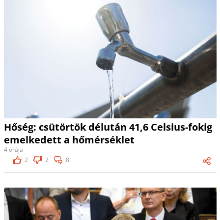
Hőség: csütörtök délután 41,6 Celsius-fokig
emelkedett a hőmérséklet
4 órája
2
2
8