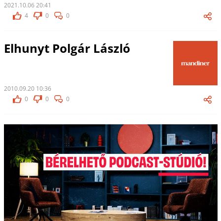
2021.10.06 20:41
4
0
0
Elhunyt Polgár László
2010.09.20 10:36
0
0
0