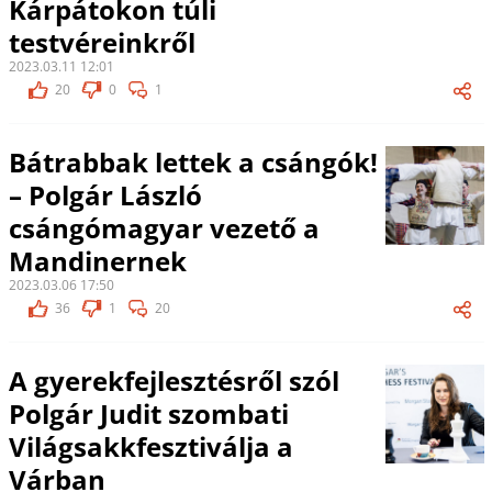
Kárpátokon túli
testvéreinkről
2023.03.11 12:01
20
0
1
Bátrabbak lettek a csángók!
– Polgár László
csángómagyar vezető a
Mandinernek
2023.03.06 17:50
36
1
20
A gyerekfejlesztésről szól
Polgár Judit szombati
Világsakkfesztiválja a
Várban