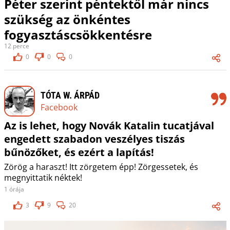
Péter szerint péntektől már nincs
szükség az önkéntes
fogyasztáscsökkentésre
12 perce
0
0
0
TÓTA W. ÁRPÁD
Facebook
Az is lehet, hogy Novák Katalin tucatjával
engedett szabadon veszélyes tiszás
bűnözőket, és ezért a lapítás!
Zörög a haraszt! Itt zörgetem épp! Zörgessetek, és
megnyittatik néktek!
1 órája
3
9
20