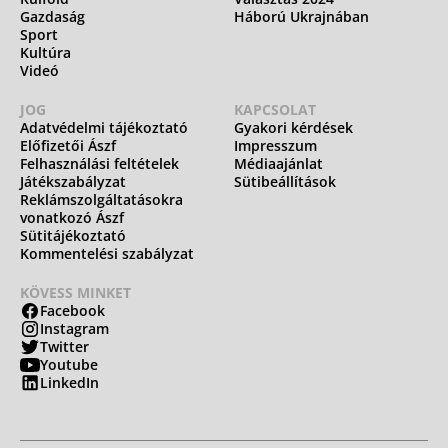
Gazdaság
Háború Ukrajnában
Sport
Kultúra
Videó
JOG
KAPCSOLAT
Adatvédelmi tájékoztató
Gyakori kérdések
Előfizetői Ászf
Impresszum
Felhasználási feltételek
Médiaajánlat
Játékszabályzat
Sütibeállítások
Reklámszolgáltatásokra
vonatkozó Ászf
Sütitájékoztató
Kommentelési szabályzat
KÖVESS MINKET
Facebook
Instagram
Twitter
Youtube
LinkedIn