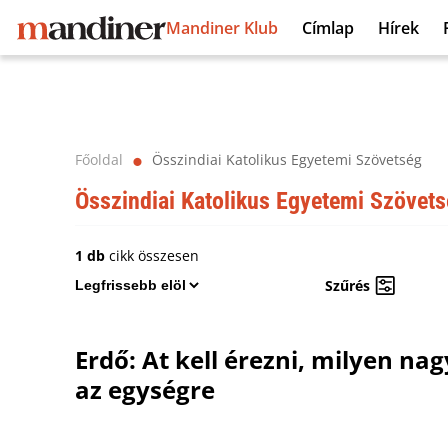
Mandiner Klub
Címlap
Hírek
Főoldal
Összindiai Katolikus Egyetemi Szövetség
⬤
Összindiai Katolikus Egyetemi Szövet
1 db
cikk összesen
Szűrés
Erdő: At kell érezni, milyen na
az egységre