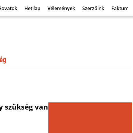
Rovatok
Hetilap
Vélemények
Szerzőink
Faktum
ség
gy szükség van