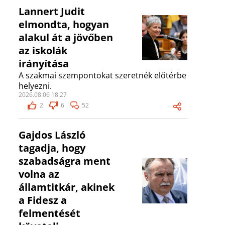
Lannert Judit
elmondta, hogyan
alakul át a jövőben
az iskolák
irányítása
A szakmai szempontokat szeretnék előtérbe
helyezni.
2026.08.06 18:27
2
6
52
Gajdos László
tagadja, hogy
szabadságra ment
volna az
államtitkár, akinek
a Fidesz a
felmentését