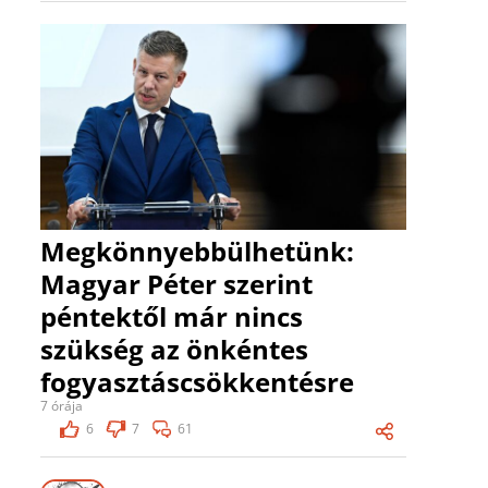
Megkönnyebbülhetünk:
Magyar Péter szerint
péntektől már nincs
szükség az önkéntes
fogyasztáscsökkentésre
7 órája
6
7
61