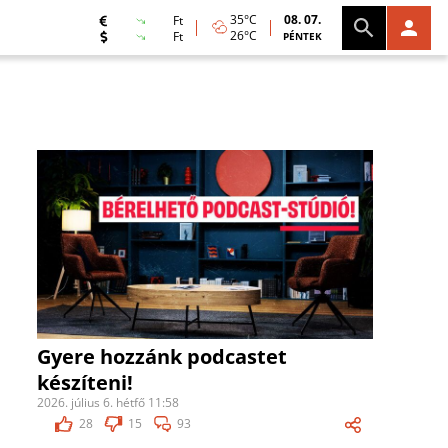
35°C
08. 07.
Ft
26°C
Ft
PÉNTEK
Gyere hozzánk podcastet
készíteni!
2026. július 6. hétfő 11:58
28
15
93