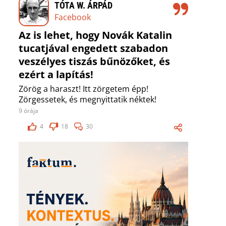
TÓTA W. ÁRPÁD
Facebook
Az is lehet, hogy Novák Katalin
tucatjával engedett szabadon
veszélyes tiszás bűnözőket, és
ezért a lapítás!
Zörög a haraszt! Itt zörgetem épp!
Zörgessetek, és megnyittatik néktek!
9 órája
4
18
30