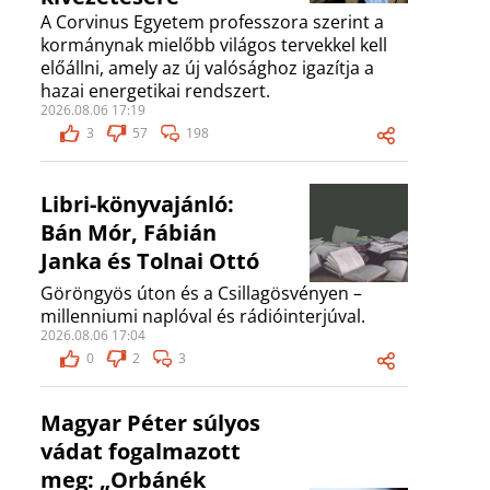
A Corvinus Egyetem professzora szerint a
kormánynak mielőbb világos tervekkel kell
előállni, amely az új valósághoz igazítja a
hazai energetikai rendszert.
2026.08.06 17:19
3
57
198
Libri-könyvajánló:
Bán Mór, Fábián
Janka és Tolnai Ottó
Göröngyös úton és a Csillagösvényen –
millenniumi naplóval és rádióinterjúval.
2026.08.06 17:04
0
2
3
Magyar Péter súlyos
vádat fogalmazott
meg: „Orbánék