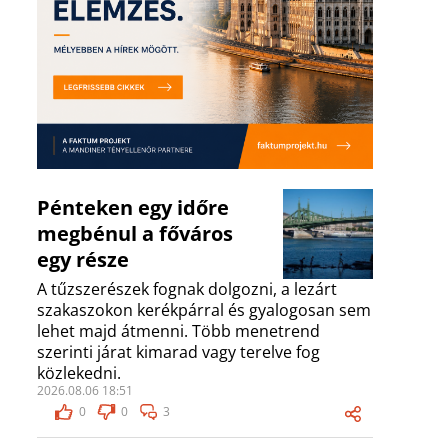
Pénteken egy időre
megbénul a főváros
egy része
A tűzszerészek fognak dolgozni, a lezárt
szakaszokon kerékpárral és gyalogosan sem
lehet majd átmenni. Több menetrend
szerinti járat kimarad vagy terelve fog
közlekedni.
2026.08.06 18:51
0
0
3