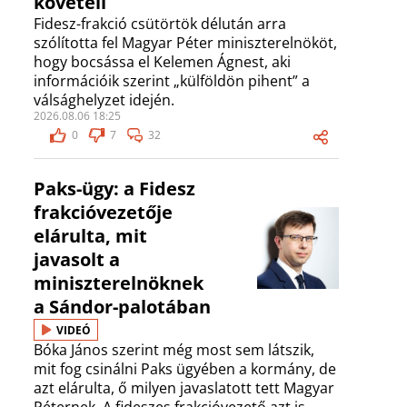
követeli
Fidesz-frakció csütörtök délután arra
szólította fel Magyar Péter miniszterelnököt,
hogy bocsássa el Kelemen Ágnest, aki
információik szerint „külföldön pihent” a
válsághelyzet idején.
2026.08.06 18:25
0
7
32
Paks-ügy: a Fidesz
frakcióvezetője
elárulta, mit
javasolt a
miniszterelnöknek
a Sándor-palotában
VIDEÓ
Bóka János szerint még most sem látszik,
mit fog csinálni Paks ügyében a kormány, de
azt elárulta, ő milyen javaslatott tett Magyar