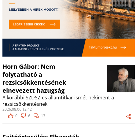
Horn Gábor: Nem
folytatható a
rezsicsökkentésének
elnevezett hazugság
A korábbi SZDSZ-es államtitkár ismét nekiment a
rezsicsökkentésnek.
2026.08.06 12:42
0
6
13
Sajtóértesülés: Elhagyták