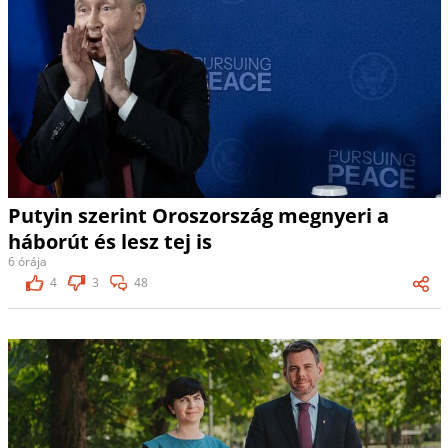
Putyin szerint Oroszország megnyeri a
háborút és lesz tej is
6 órája
4
3
48