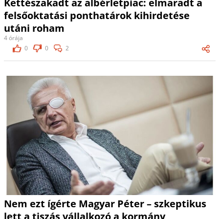
Kettészakadt az albérletpiac: elmaradt a
felsőoktatási ponthatárok kihirdetése
utáni roham
4 órája
0
0
2
Nem ezt ígérte Magyar Péter – szkeptikus
lett a tiszás vállalkozó a kormány