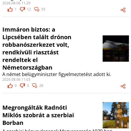
2026.08.06 11:29
1
12
55
Immáron biztos: a
Lipcsében talált drónon
robbanószerkezet volt,
rendkívüli riasztást
rendeltek el
Németországban
A német belügyminiszter figyelmeztetést adott ki.
2026.08.06 11:03
0
3
28
Megrongálták Radnóti
Miklós szobrát a szerbiai
Borban