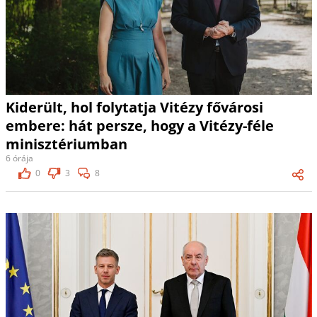
Kiderült, hol folytatja Vitézy fővárosi
embere: hát persze, hogy a Vitézy-féle
minisztériumban
6 órája
0
3
8