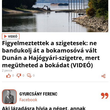
VIDEÓ
Figyelmeztettek a szigetesek: ne
bandukolj át a bokamosóvá vált
Dunán a Hajógyári-szigetre, mert
megütheted a bokádat (VIDEÓ)
2 perce
0
0
0
GYURCSÁNY FERENC
Facebook
Aki lázadásra hívja a népet, annak