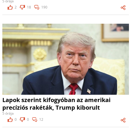
5 órája
2
18
190
Lapok szerint kifogyóban az amerikai
precíziós rakéták, Trump kiborult
5 órája
0
0
12