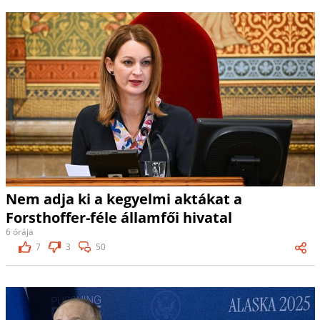
Nem adja ki a kegyelmi aktákat a
Forsthoffer-féle államfői hivatal
6 órája
7
3
50