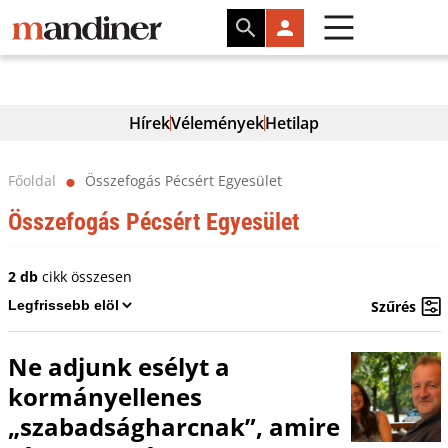
Hírek
Vélemények
Hetilap
Főoldal
Összefogás Pécsért Egyesület
⬤
Összefogás Pécsért Egyesület
2 db
cikk összesen
Szűrés
Ne adjunk esélyt a
kormányellenes
„szabadságharcnak”, amire