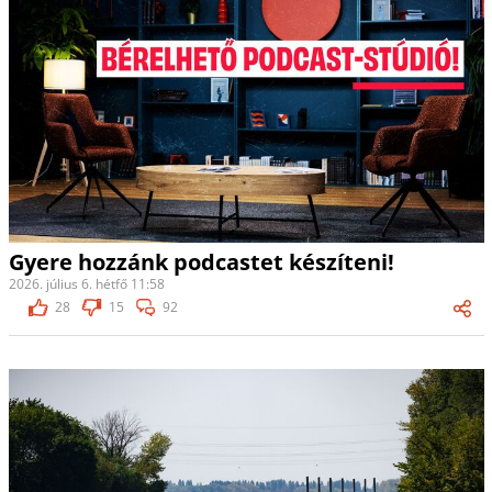
Gyere hozzánk podcastet készíteni!
2026. július 6. hétfő 11:58
28
15
92