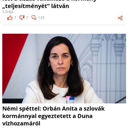
„teljesítményét” látván
5 órája
7
7
135
Némi spéttel: Orbán Anita a szlovák
kormánnyal egyeztetett a Duna
vízhozamáról