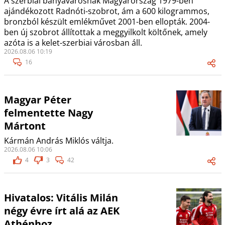
A szerbiai bányavárosnak Magyarország 1979-ben
ajándékozott Radnóti-szobrot, ám a 600 kilogrammos,
bronzból készült emlékművet 2001-ben ellopták. 2004-
ben új szobrot állítottak a meggyilkolt költőnek, amely
azóta is a kelet-szerbiai városban áll.
2026.08.06 10:19
16
Magyar Péter
felmentette Nagy
Mártont
Kármán András Miklós váltja.
2026.08.06 10:06
4
3
42
Hivatalos: Vitális Milán
négy évre írt alá az AEK
Athénhoz