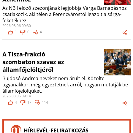
Az NB I előző szezonjának legjobbja Varga Barnabáshoz
csatlakozik, aki télen a Ferencvárostól igazolt a sárga-
feketékhez.
2026.08.06 09:30
1
0
4
A Tisza-frakció
szombaton szavaz az
államfőjelöltjéről
Bujdosó Andrea neveket nem árult el. Közölte
ugyanakkor: még egyeztetnek arról, hogyan mutatják be
államfőjelöltjüket.
2026.08.06 09:14
4
17
114
HÍRLEVÉL-FELIRATKOZÁS