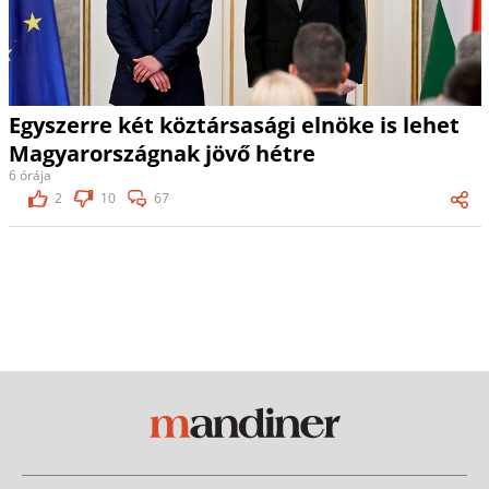
Egyszerre két köztársasági elnöke is lehet
Magyarországnak jövő hétre
6 órája
2
10
67