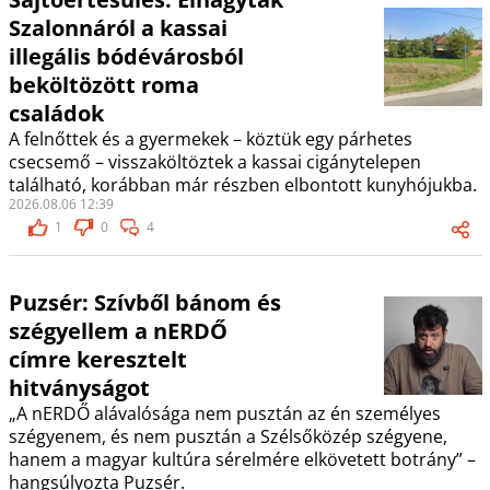
Szalonnáról a kassai
illegális bódévárosból
beköltözött roma
családok
A felnőttek és a gyermekek – köztük egy párhetes
csecsemő – visszaköltöztek a kassai cigánytelepen
található, korábban már részben elbontott kunyhójukba.
2026.08.06 12:39
1
0
4
Puzsér: Szívből bánom és
szégyellem a nERDŐ
címre keresztelt
hitványságot
„A nERDŐ alávalósága nem pusztán az én személyes
szégyenem, és nem pusztán a Szélsőközép szégyene,
hanem a magyar kultúra sérelmére elkövetett botrány” –
hangsúlyozta Puzsér.