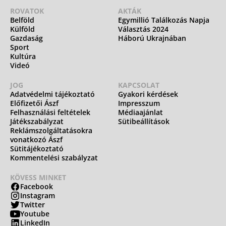
ROVATOK
AKTÁK
Belföld
Egymillió Találkozás Napja
Külföld
Választás 2024
Gazdaság
Háború Ukrajnában
Sport
Kultúra
Videó
JOG
KAPCSOLAT
Adatvédelmi tájékoztató
Gyakori kérdések
Előfizetői Ászf
Impresszum
Felhasználási feltételek
Médiaajánlat
Játékszabályzat
Sütibeállítások
Reklámszolgáltatásokra
vonatkozó Ászf
Sütitájékoztató
Kommentelési szabályzat
KÖVESS MINKET
Facebook
Instagram
Twitter
Youtube
LinkedIn