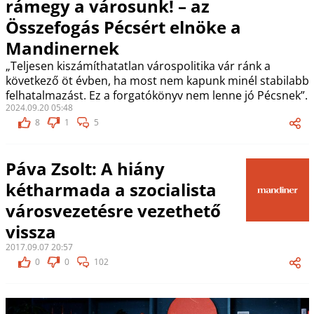
rámegy a városunk! – az
Összefogás Pécsért elnöke a
Mandinernek
„Teljesen kiszámíthatatlan várospolitika vár ránk a
következő öt évben, ha most nem kapunk minél stabilabb
felhatalmazást. Ez a forgatókönyv nem lenne jó Pécsnek”.
2024.09.20 05:48
8
1
5
Páva Zsolt: A hiány
kétharmada a szocialista
városvezetésre vezethető
vissza
2017.09.07 20:57
0
0
102