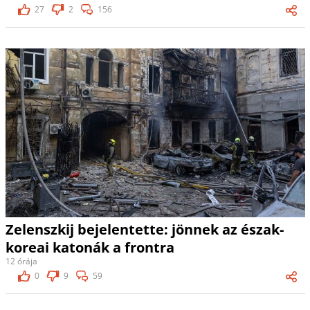
27
2
156
Zelenszkij bejelentette: jönnek az észak-
koreai katonák a frontra
12 órája
0
9
59