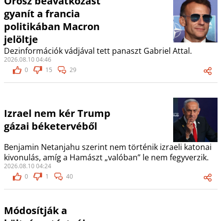
Orosz beavatkozást
gyanít a francia
politikában Macron
jelöltje
Dezinformációk vádjával tett panaszt Gabriel Attal.
2026.08.10 04:46
0
15
29
Izrael nem kér Trump
gázai béketervéből
Benjamin Netanjahu szerint nem történik izraeli katonai
kivonulás, amíg a Hamászt „valóban” le nem fegyverzik.
2026.08.10 04:24
0
1
40
Módosítják a