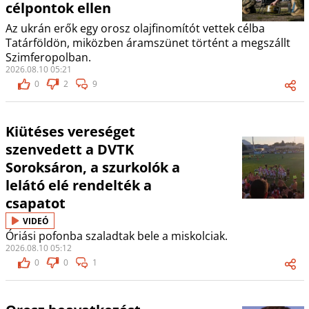
célpontok ellen
Az ukrán erők egy orosz olajfinomítót vettek célba
Tatárföldön, miközben áramszünet történt a megszállt
Szimferopolban.
2026.08.10 05:21
0
2
9
Kiütéses vereséget
szenvedett a DVTK
Soroksáron, a szurkolók a
lelátó elé rendelték a
csapatot
VIDEÓ
Óriási pofonba szaladtak bele a miskolciak.
2026.08.10 05:12
0
0
1