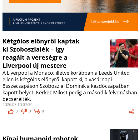
Kétgólos előnyről kaptak
ki Szoboszlaiék – így
reagált a vereségre a
Liverpool új mestere
A Liverpool a Monaco, illetve korábban a Leeds United
ellen is kétgólos előnyről kapott ki, a vasárnapi
összecsapáson Szoboszlai Dominik a kezdőcsapatban
kapott helyet, Kerkez Milost pedig a második felvonásban
becserélték.
2026.08.10 07:30
0
0
0
Kínai humanoid robotok