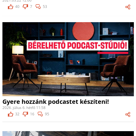
2021.03.22 12:00
40
7
53
Gyere hozzánk podcastet készíteni!
2026. július 6. hétfő 11:58
32
16
95