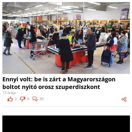
Ennyi volt: be is zárt a Magyarországon
boltot nyitó orosz szuperdiszkont
13 órája
2
6
36