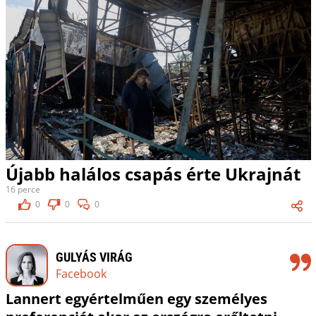
Újabb halálos csapás érte Ukrajnát
16 perce
0
0
0
GULYÁS VIRÁG
Facebook
Lannert egyértelműen egy személyes