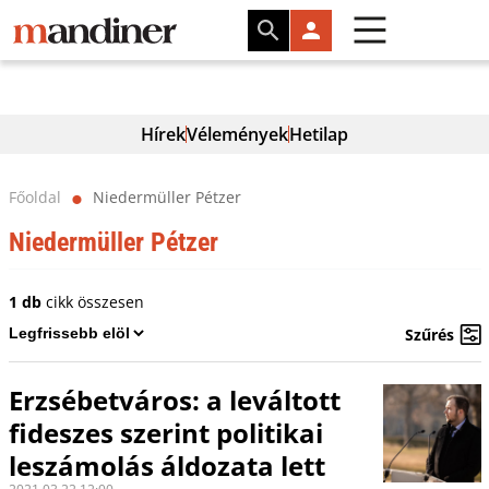
Hírek
Vélemények
Hetilap
Főoldal
Niedermüller Pétzer
⬤
Niedermüller Pétzer
1 db
cikk összesen
Szűrés
Erzsébetváros: a leváltott
fideszes szerint politikai
leszámolás áldozata lett