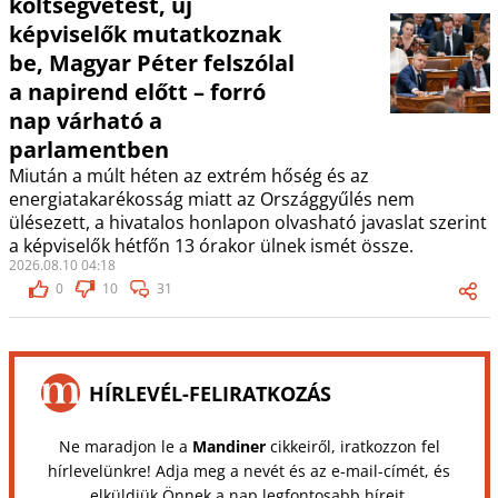
költségvetést, új
képviselők mutatkoznak
be, Magyar Péter felszólal
a napirend előtt – forró
nap várható a
parlamentben
Miután a múlt héten az extrém hőség és az
energiatakarékosság miatt az Országgyűlés nem
ülésezett, a hivatalos honlapon olvasható javaslat szerint
a képviselők hétfőn 13 órakor ülnek ismét össze.
2026.08.10 04:18
0
10
31
HÍRLEVÉL-FELIRATKOZÁS
Ne maradjon le a
Mandiner
cikkeiről, iratkozzon fel
hírlevelünkre! Adja meg a nevét és az e-mail-címét, és
elküldjük Önnek a nap legfontosabb híreit.