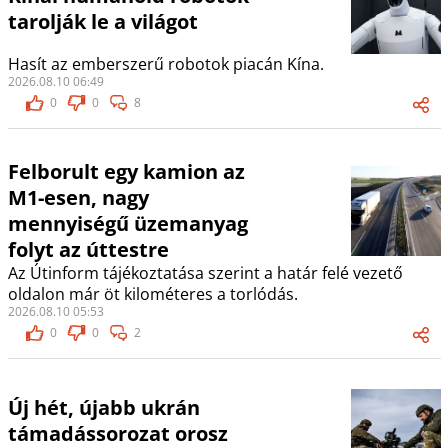
tarolják le a világot
Hasít az emberszerű robotok piacán Kína.
2026.08.10 06:49
0
0
8
Felborult egy kamion az
M1-esen, nagy
mennyiségű üzemanyag
folyt az úttestre
Az Útinform tájékoztatása szerint a határ felé vezető
oldalon már öt kilométeres a torlódás.
2026.08.10 05:53
0
0
2
Új hét, újabb ukrán
támadássorozat orosz