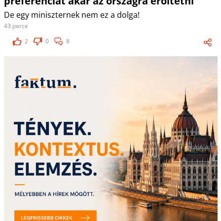
preferenciát akar az országra erőltetni
De egy miniszternek nem ez a dolga!
43 perce
2
0
8