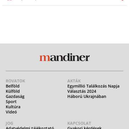
ROVATOK
AKTÁK
Belföld
Egymillió Találkozás Napja
Külföld
Választás 2024
Gazdaság
Háború Ukrajnában
Sport
Kultúra
Videó
JOG
KAPCSOLAT
Adatvédelmi tájékoztató
Gyakori kérdések