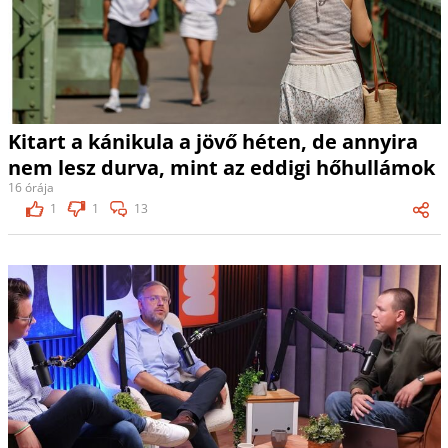
Kitart a kánikula a jövő héten, de annyira
nem lesz durva, mint az eddigi hőhullámok
16 órája
1
1
13