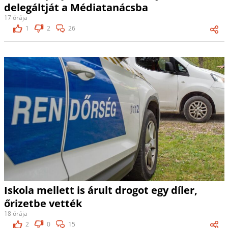
delegáltját a Médiatanácsba
17 órája
1
2
26
Iskola mellett is árult drogot egy díler,
őrizetbe vették
18 órája
2
0
15