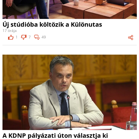
Új stúdióba költözik a Különutas
17 órája
1
7
49
A KDNP pályázati úton választja ki