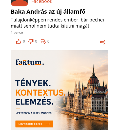
Facebook
Baka András az új államfő
Tulajdonképpen rendes ember, bár pechei
miatt sehol nem tudta kifutni magát.
1 perce
0
0
0