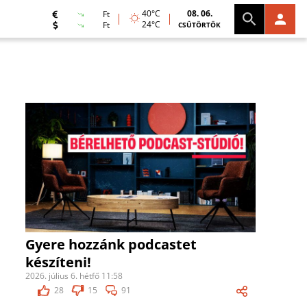
40°C
08. 06.
Ft
24°C
Ft
CSÜTÖRTÖK
Gyere hozzánk podcastet
készíteni!
2026. július 6. hétfő 11:58
28
15
91