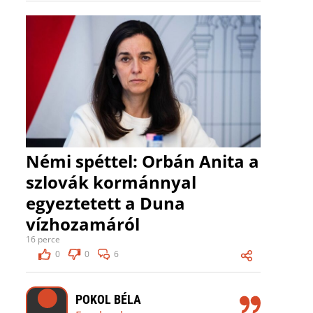
Némi spéttel: Orbán Anita a
szlovák kormánnyal
egyeztetett a Duna
vízhozamáról
16 perce
0
0
6
POKOL BÉLA