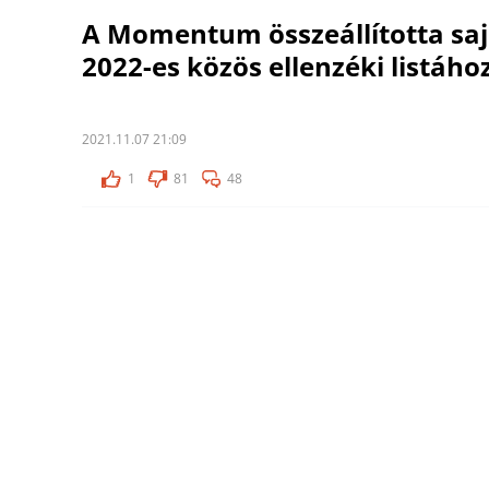
A Momentum összeállította saj
2022-es közös ellenzéki listáho
2021.11.07 21:09
1
81
48