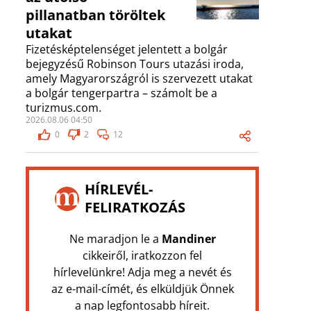
pillanatban töröltek
utakat
Fizetésképtelenséget jelentett a bolgár
bejegyzésű Robinson Tours utazási iroda,
amely Magyarországról is szervezett utakat
a bolgár tengerpartra – számolt be a
turizmus.com.
2026.08.06 04:50
0
2
12
HÍRLEVÉL-
FELIRATKOZÁS
Ne maradjon le a
Mandiner
cikkeiről, iratkozzon fel
hírlevelünkre! Adja meg a nevét és
az e-mail-címét, és elküldjük Önnek
a nap legfontosabb híreit.