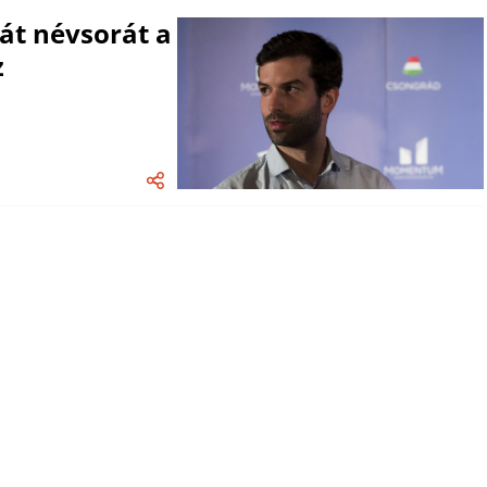
át névsorát a
z