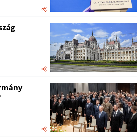
rszág
ormány
r