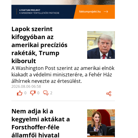
Lapok szerint
kifogyóban az
amerikai precíziós
rakéták, Trump
kiborult
A Washington Post szerint az amerikai elnök
kiakadt a védelmi miniszterére, a Fehér Ház
álhírnek nevezte az értesülést.
2026.08.06 06:58
0
0
2
Nem adja ki a
kegyelmi aktákat a
Forsthoffer-féle
államfői hivatal