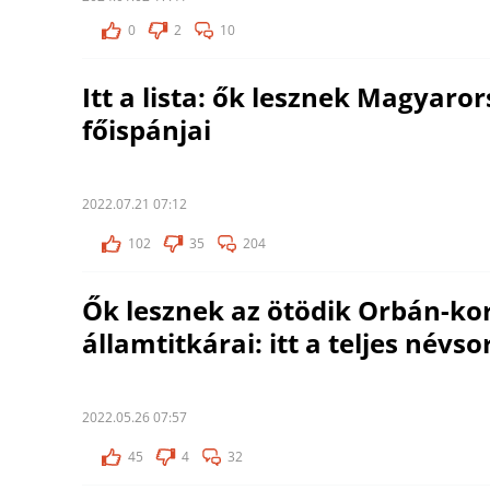
0
2
10
Itt a lista: ők lesznek Magyaro
főispánjai
2022.07.21 07:12
102
35
204
Ők lesznek az ötödik Orbán-k
államtitkárai: itt a teljes névso
2022.05.26 07:57
45
4
32