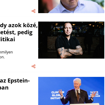
ndy azok közé,
etést, pedig
itikai
mmilyen
on.
 az Epstein-
ban