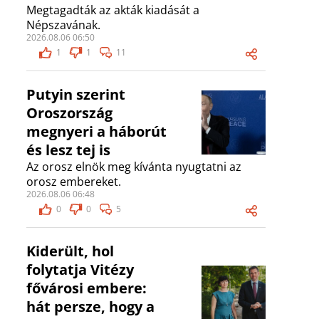
Megtagadták az akták kiadását a
Népszavának.
2026.08.06 06:50
1
1
11
Putyin szerint
Oroszország
megnyeri a háborút
és lesz tej is
Az orosz elnök meg kívánta nyugtatni az
orosz embereket.
2026.08.06 06:48
0
0
5
Kiderült, hol
folytatja Vitézy
fővárosi embere:
hát persze, hogy a