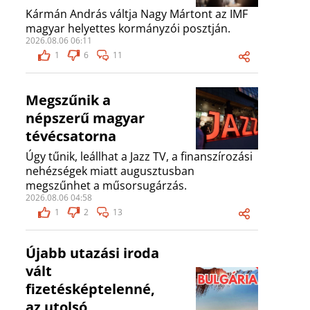
Kármán András váltja Nagy Mártont az IMF
magyar helyettes kormányzói posztján.
2026.08.06 06:11
1
6
11
Megszűnik a
népszerű magyar
tévécsatorna
Úgy tűnik, leállhat a Jazz TV, a finanszírozási
nehézségek miatt augusztusban
megszűnhet a műsorsugárzás.
2026.08.06 04:58
1
2
13
Újabb utazási iroda
vált
fizetésképtelenné,
az utolsó