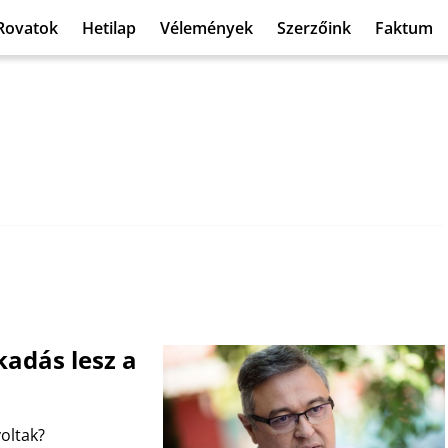
Rovatok
Hetilap
Vélemények
Szerzőink
Faktum
kadás lesz a
oltak?