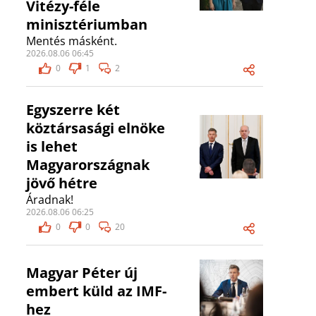
Vitézy-féle
minisztériumban
Mentés másként.
2026.08.06 06:45
0
1
2
Egyszerre két
köztársasági elnöke
is lehet
Magyarországnak
jövő hétre
Áradnak!
2026.08.06 06:25
0
0
20
Magyar Péter új
embert küld az IMF-
hez