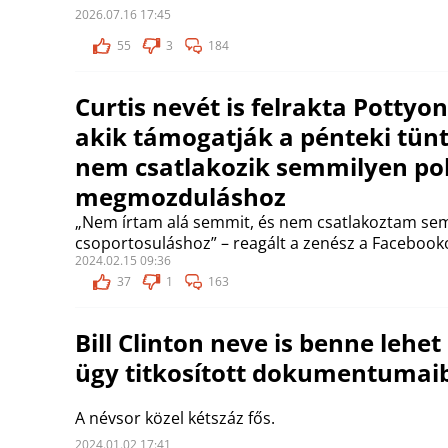
2026.07.16 17:45
55
3
184
Curtis nevét is felrakta Pottyo
akik támogatják a pénteki tünt
nem csatlakozik semmilyen pol
megmozduláshoz
„Nem írtam alá semmit, és nem csatlakoztam se
csoportosuláshoz” – reagált a zenész a Facebook
2024.02.15 09:36
37
1
163
Bill Clinton neve is benne lehet
ügy titkosított dokumentumai
A névsor közel kétszáz fős.
2024.01.02 17:41