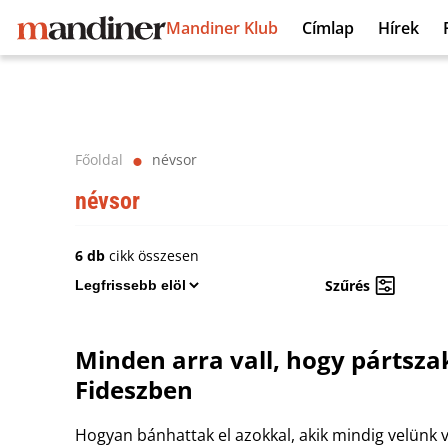
Mandiner Klub
Címlap
Hírek
Főoldal
névsor
⬤
névsor
6 db
cikk összesen
Szűrés
Minden arra vall, hogy pártsza
Fideszben
Hogyan bánhattak el azokkal, akik mindig velünk v