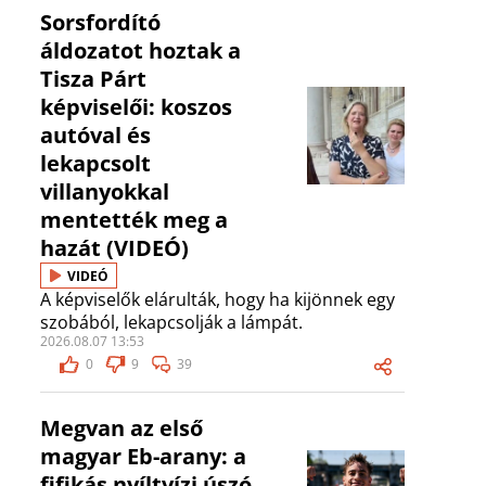
Sorsfordító
áldozatot hoztak a
Tisza Párt
képviselői: koszos
autóval és
lekapcsolt
villanyokkal
mentették meg a
hazát (VIDEÓ)
VIDEÓ
A képviselők elárulták, hogy ha kijönnek egy
szobából, lekapcsolják a lámpát.
2026.08.07 13:53
0
9
39
Megvan az első
magyar Eb-arany: a
fifikás nyíltvízi úszó,