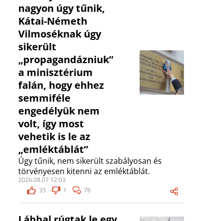
nagyon úgy tűnik,
Kátai-Németh
Vilmoséknak úgy
sikerült
„propagandázniuk”
a minisztérium
falán, hogy ehhez
semmiféle
engedélyük nem
volt, így most
vehetik is le az
„emléktáblát”
Úgy tűnik, nem sikerült szabályosan és
törvényesen kitenni az emléktáblát.
2026.08.07 12:03
35
1
76
Lábbal rúgtak le egy