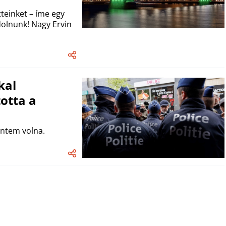
tteinket – íme egy
ndolnunk! Nagy Ervin
kal
otta a
entem volna.