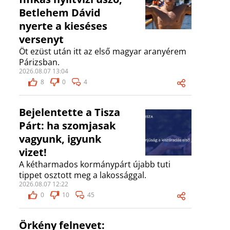
Betlehem Dávid
nyerte a kieséses
versenyt
Öt ezüst után itt az első magyar aranyérem
Párizsban.
2026.08.07 13:04
8
0
4
Bejelentette a Tisza
Párt: ha szomjasak
vagyunk, igyunk
vizet!
A kétharmados kormánypárt újabb tuti
tippet osztott meg a lakossággal.
2026.08.07 12:22
0
10
45
Örkény felnevet: