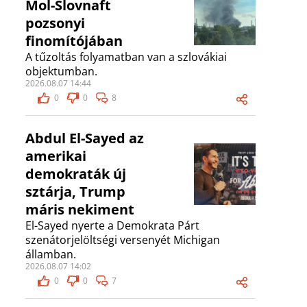
Mol-Slovnaft
pozsonyi
finomítójában
A tűzoltás folyamatban van a szlovákiai
objektumban.
2026.08.07 14:44
0
0
8
Abdul El-Sayed az
amerikai
demokraták új
sztárja, Trump
máris nekiment
El-Sayed nyerte a Demokrata Párt
szenátorjelöltségi versenyét Michigan
államban.
2026.08.07 14:02
0
0
7