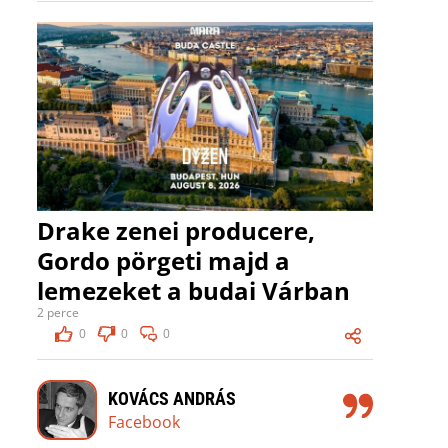
Drake zenei producere,
Gordo pörgeti majd a
lemezeket a budai Várban
2 perce
0
0
0
KOVÁCS ANDRÁS
Facebook