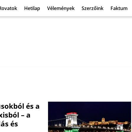
Rovatok
Hetilap
Vélemények
Szerzőink
Faktum
sokból és a
isból – a
ás és