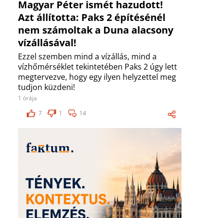
Magyar Péter ismét hazudott!
Azt állította: Paks 2 építésénél
nem számoltak a Duna alacsony
vízállásával!
Ezzel szemben mind a vízállás, mind a
vízhőmérséklet tekintetében Paks 2 úgy lett
megtervezve, hogy egy ilyen helyzettel meg
tudjon küzdeni!
1 órája
7
1
14