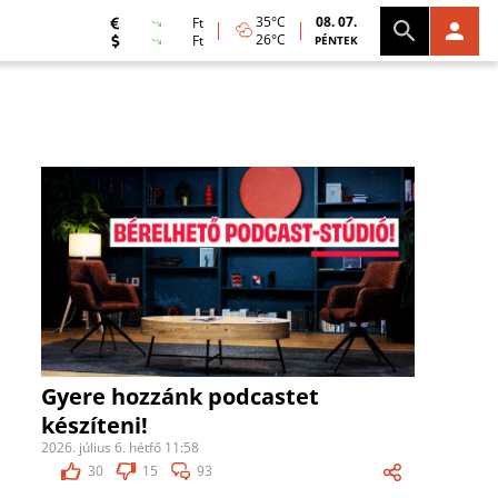
35°C
08. 07.
Ft
26°C
Ft
PÉNTEK
Gyere hozzánk podcastet
készíteni!
2026. július 6. hétfő 11:58
30
15
93