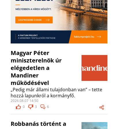
Magyar Péter
miniszterelnök úr
elégedetlen a
Mandiner
működésével
„Pedig már állami tulajdonban van” – tette
hozzá lapunkról a kormányfő.
2026.08.07 14:50
0
3
6
Robbanás történt a