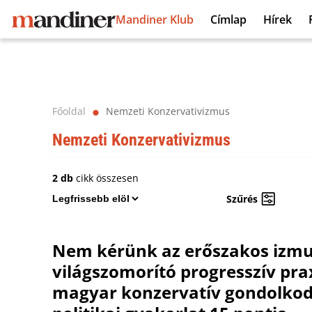
Mandiner Klub
Címlap
Hírek
Főoldal
Nemzeti Konzervativizmus
⬤
Nemzeti Konzervativizmus
2 db
cikk összesen
Szűrés
Nem kérünk az erőszakos izmu
világszomorító progresszív prax
magyar konzervatív gondolkod