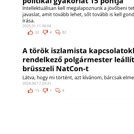
politikai gyakorlat 15 pontja
Intellektuálisan kell megalapoznunk a jövőbeni te
javaslat, amit tovább lehet, sőt tovább is kell go
írása.
2025.01.11 06:04
32
4
82
A török iszlamista kapcsolatok
rendelkező polgármester leállít
brüsszeli NatCon-t
Látva, hogy mi történt, azt kívánom, bárcsak elm
2024.04.17 20:31
13
1
4