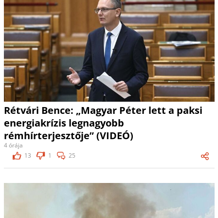
Rétvári Bence: „Magyar Péter lett a paksi
energiakrízis legnagyobb
rémhírterjesztője” (VIDEÓ)
4 órája
13
1
25