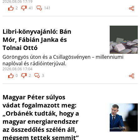
2026.08.06 17:19
2
41
141
Libri-könyvajánló: Bán
Mór, Fábián Janka és
Tolnai Ottó
Göröngyös úton és a Csillagösvényen – millenniumi
naplóval és rádióinterjúval.
2026.08.06 17:04
0
2
3
Magyar Péter súlyos
vádat fogalmazott meg:
„Orbánék tudták, hogy a
magyar energiarendszer
az összedőlés szélén áll,
mégsem tettek semmit”