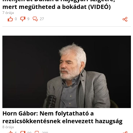
mert megütheted a bokádat (VIDEÓ)
7 órája
0
9
27
Horn Gábor: Nem folytatható a
rezsicsökkentésnek elnevezett hazugság
8 órája