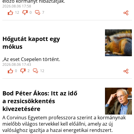
előző kormányt hibáztatják.
2026.08.06 17:58
12
0
7
Hőgutát kapott egy
mókus
,Az eset Csepelen történt.
2026.08.06 17:43
0
2
12
Bod Péter Ákos: Itt az idő
a rezsicsökkentés
kivezetésére
A Corvinus Egyetem professzora szerint a kormánynak
mielőbb világos tervekkel kell előállni, amely az új
valósághoz igazítja a hazai energetikai rendszert.