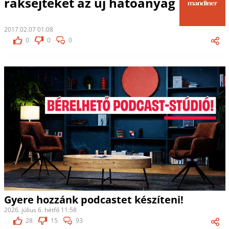
ráksejteket az új hatóanyag
2017.02.07 01:08
0
0
0
Gyere hozzánk podcastet készíteni!
2026. július 6. hétfő 11:58
28
15
93