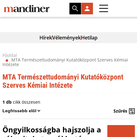
Hírek
Vélemények
Hetilap
Főoldal
MTA Természettudományi Kutatóközpont Szerves Kémiai
⬤
Intézete
MTA Természettudományi Kutatóközpont
Szerves Kémiai Intézete
1 db
cikk összesen
Szűrés
Öngyilkosságba hajszolja a