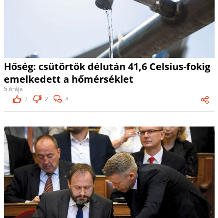
Hőség: csütörtök délután 41,6 Celsius-fokig
emelkedett a hőmérséklet
5 órája
2
2
8