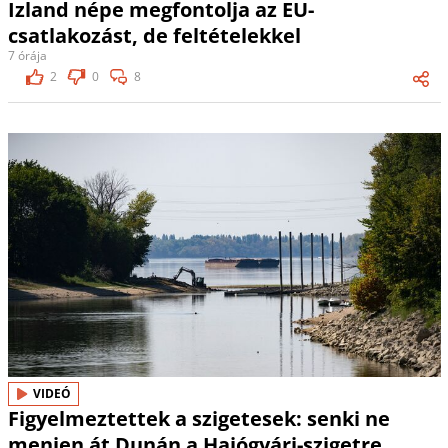
Izland népe megfontolja az EU-
csatlakozást, de feltételekkel
7 órája
2
0
8
VIDEÓ
Figyelmeztettek a szigetesek: senki ne
menjen át Dunán a Hajógyári-szigetre,