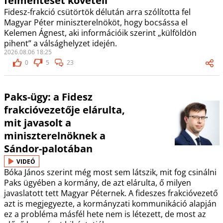
felmentését követeli
Fidesz-frakció csütörtök délután arra szólította fel
Magyar Péter miniszterelnököt, hogy bocsássa el
Kelemen Ágnest, aki információik szerint „külföldön
pihent” a válsághelyzet idején.
2026.08.06 18:25
0
5
23
Paks-ügy: a Fidesz
frakcióvezetője elárulta,
mit javasolt a
miniszterelnöknek a
Sándor-palotában
VIDEÓ
Bóka János szerint még most sem látszik, mit fog csinálni
Paks ügyében a kormány, de azt elárulta, ő milyen
javaslatott tett Magyar Péternek. A fideszes frakcióvezető
azt is megjegyezte, a kormányzati kommunikáció alapján
ez a probléma másfél hete nem is létezett, de most az