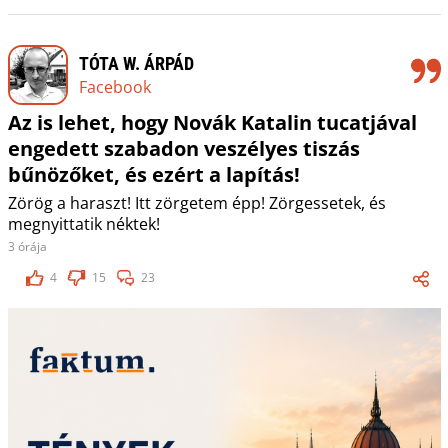
TÓTA W. ÁRPÁD
Facebook
Az is lehet, hogy Novák Katalin tucatjával
engedett szabadon veszélyes tiszás
bűnözőket, és ezért a lapítás!
Zörög a haraszt! Itt zörgetem épp! Zörgessetek, és
megnyittatik néktek!
3 órája
4
15
23