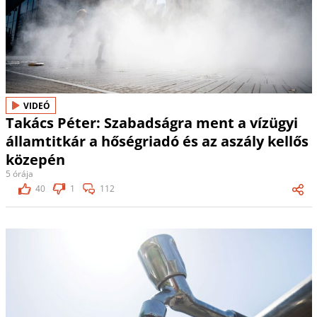
VIDEÓ
Takács Péter: Szabadságra ment a vízügyi
államtitkár a hőségriadó és az aszály kellős
közepén
5 órája
40
1
112