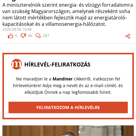
A miniszterelnök szerint energia- és vízügyi forradalomra
van szükség Magyarországon, amelynek részeként soha
nem látott mértékben fejlesztik majd az energiatároló-
kapacitásokat és a villamosenergia-hálózatot.
2026.08.06 16:48
6
46
287
HÍRLEVÉL-FELIRATKOZÁS
Ne maradjon le a
Mandiner
cikkeiről, iratkozzon fel
hírlevelünkre! Adja meg a nevét és az e-mail-címét, és
elküldjük Önnek a nap legfontosabb híreit.
FELIRATKOZOM A HÍRLEVÉLRE