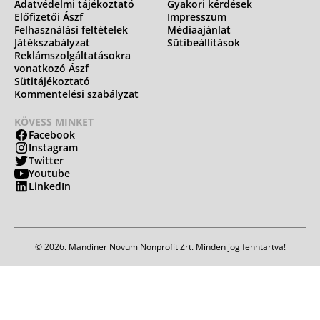
Adatvédelmi tájékoztató
Gyakori kérdések
Előfizetői Ászf
Impresszum
Felhasználási feltételek
Médiaajánlat
Játékszabályzat
Sütibeállítások
Reklámszolgáltatásokra
vonatkozó Ászf
Sütitájékoztató
Kommentelési szabályzat
KÖVESS MINKET
Facebook
Instagram
Twitter
Youtube
LinkedIn
© 2026. Mandiner Novum Nonprofit Zrt. Minden jog fenntartva!