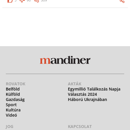
5
90
309
ROVATOK
AKTÁK
Belföld
Egymillió Találkozás Napja
Külföld
Választás 2024
Gazdaság
Háború Ukrajnában
Sport
Kultúra
Videó
JOG
KAPCSOLAT