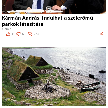
Kármán András: Indulhat a szélerőmű
parkok létesítése
6 órája
0
61
243