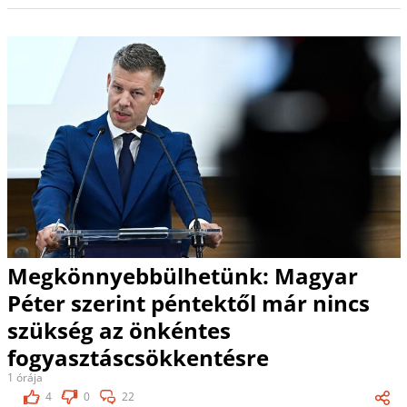
Megkönnyebbülhetünk: Magyar
Péter szerint péntektől már nincs
szükség az önkéntes
fogyasztáscsökkentésre
1 órája
4
0
22