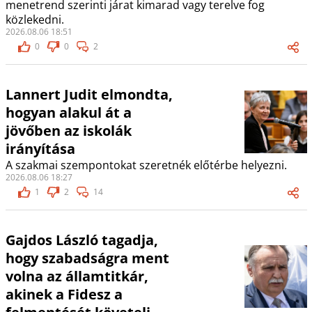
menetrend szerinti járat kimarad vagy terelve fog
közlekedni.
2026.08.06 18:51
0
0
2
Lannert Judit elmondta,
hogyan alakul át a
jövőben az iskolák
irányítása
A szakmai szempontokat szeretnék előtérbe helyezni.
2026.08.06 18:27
1
2
14
Gajdos László tagadja,
hogy szabadságra ment
volna az államtitkár,
akinek a Fidesz a