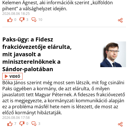
Kelemen Ágnest, aki információik szerint „külföldön
pihent” a válsághelyzet idején.
2026.08.06 18:25
0
3
10
Paks-ügy: a Fidesz
frakcióvezetője elárulta,
mit javasolt a
miniszterelnöknek a
Sándor-palotában
VIDEÓ
Bóka János szerint még most sem látszik, mit fog csinálni
Paks ügyében a kormány, de azt elárulta, ő milyen
javaslatott tett Magyar Péternek. A fideszes frakcióvezető
azt is megjegyezte, a kormányzati kommunikáció alapján
ez a probléma másfél hete nem is létezett, de most az
előző kormányt hibáztatják.
2026.08.06 17:58
7
0
3