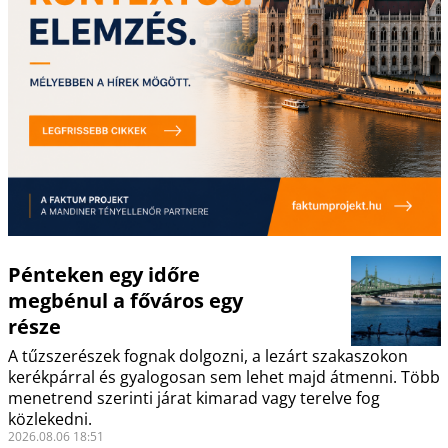
Pénteken egy időre
megbénul a főváros egy
része
A tűzszerészek fognak dolgozni, a lezárt szakaszokon
kerékpárral és gyalogosan sem lehet majd átmenni. Több
menetrend szerinti járat kimarad vagy terelve fog
közlekedni.
2026.08.06 18:51