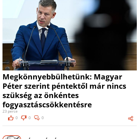
Megkönnyebbülhetünk: Magyar
Péter szerint péntektől már nincs
szükség az önkéntes
fogyasztáscsökkentésre
23 perce
0
0
0