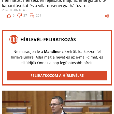
nem látott mértékben fejlesztik majd az energiatároló-
kapacitásokat és a villamosenergia-hálózatot.
2026.08.06 16:48
6
37
251
HÍRLEVÉL-FELIRATKOZÁS
Ne maradjon le a
Mandiner
cikkeiről, iratkozzon fel
hírlevelünkre! Adja meg a nevét és az e-mail-címét, és
elküldjük Önnek a nap legfontosabb híreit.
FELIRATKOZOM A HÍRLEVÉLRE