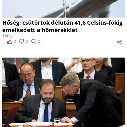
Hőség: csütörtök délután 41,6 Celsius-fokig
emelkedett a hőmérséklet
4 órája
2
2
8