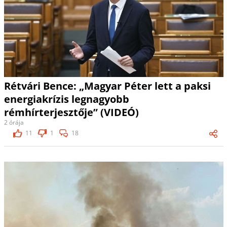
Rétvári Bence: „Magyar Péter lett a paksi
energiakrízis legnagyobb
rémhírterjesztője” (VIDEÓ)
2 órája
11
1
18