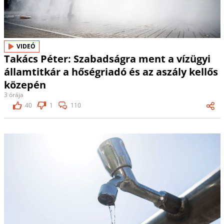
VIDEÓ
Takács Péter: Szabadságra ment a vízügyi
államtitkár a hőségriadó és az aszály kellős
közepén
3 órája
40
1
110