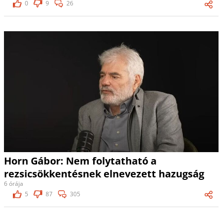
0
9
26
Horn Gábor: Nem folytatható a
rezsicsökkentésnek elnevezett hazugság
6 órája
5
87
305