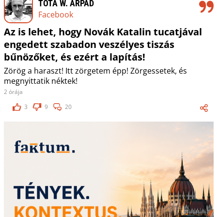
TÓTA W. ÁRPÁD
Facebook
Az is lehet, hogy Novák Katalin tucatjával
engedett szabadon veszélyes tiszás
bűnözőket, és ezért a lapítás!
Zörög a haraszt! Itt zörgetem épp! Zörgessetek, és
megnyittatik néktek!
2 órája
3
9
20