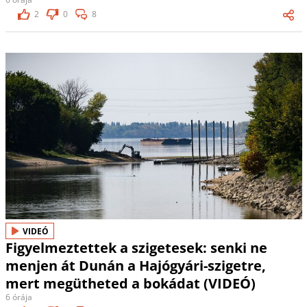
2
0
8
VIDEÓ
Figyelmeztettek a szigetesek: senki ne
menjen át Dunán a Hajógyári-szigetre,
mert megütheted a bokádat (VIDEÓ)
6 órája