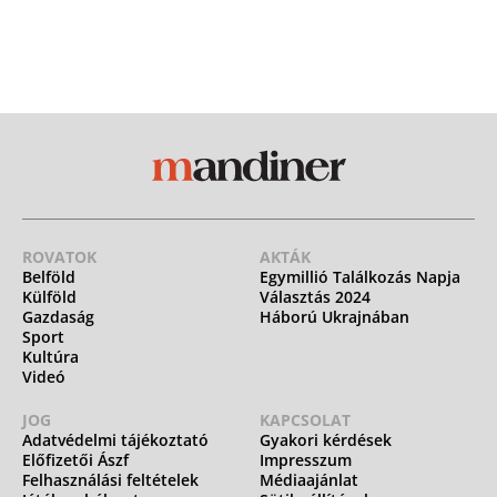
ROVATOK
AKTÁK
Belföld
Egymillió Találkozás Napja
Külföld
Választás 2024
Gazdaság
Háború Ukrajnában
Sport
Kultúra
Videó
JOG
KAPCSOLAT
Adatvédelmi tájékoztató
Gyakori kérdések
Előfizetői Ászf
Impresszum
Felhasználási feltételek
Médiaajánlat