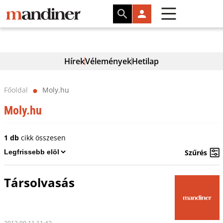
Hírek
Vélemények
Hetilap
Főoldal
Moly.hu
⬤
Moly.hu
1 db
cikk összesen
Szűrés
Társolvasás