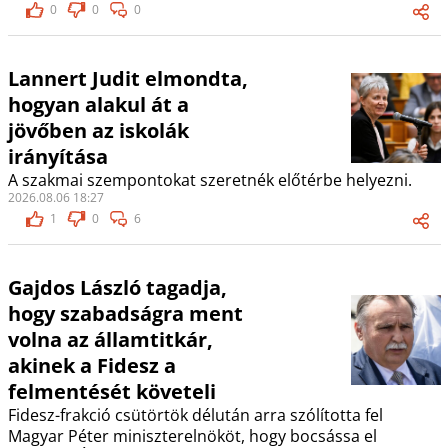
0
0
0
Lannert Judit elmondta,
hogyan alakul át a
jövőben az iskolák
irányítása
A szakmai szempontokat szeretnék előtérbe helyezni.
2026.08.06 18:27
1
0
6
Gajdos László tagadja,
hogy szabadságra ment
volna az államtitkár,
akinek a Fidesz a
felmentését követeli
Fidesz-frakció csütörtök délután arra szólította fel
Magyar Péter miniszterelnököt, hogy bocsássa el