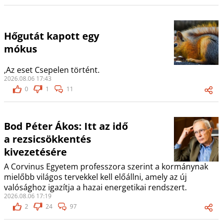
Hőgutát kapott egy
mókus
,Az eset Csepelen történt.
2026.08.06 17:43
0
1
11
Bod Péter Ákos: Itt az idő
a rezsicsökkentés
kivezetésére
A Corvinus Egyetem professzora szerint a kormánynak
mielőbb világos tervekkel kell előállni, amely az új
valósághoz igazítja a hazai energetikai rendszert.
2026.08.06 17:19
2
24
97