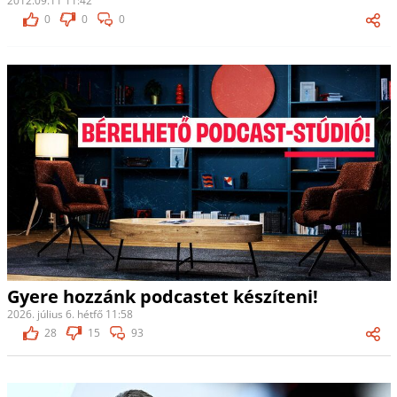
2012.09.11 11:42
0
0
0
Gyere hozzánk podcastet készíteni!
2026. július 6. hétfő 11:58
28
15
93