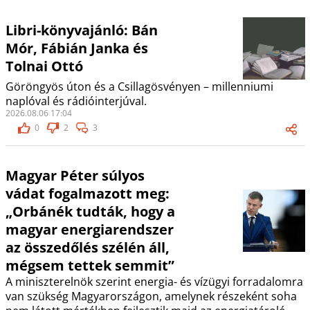
Libri-könyvajánló: Bán
Mór, Fábián Janka és
Tolnai Ottó
Göröngyös úton és a Csillagösvényen – millenniumi
naplóval és rádióinterjúval.
2026.08.06 17:04
0
2
3
Magyar Péter súlyos
vádat fogalmazott meg:
„Orbánék tudták, hogy a
magyar energiarendszer
az összedőlés szélén áll,
mégsem tettek semmit”
A miniszterelnök szerint energia- és vízügyi forradalomra
van szükség Magyarországon, amelynek részeként soha