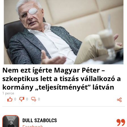
Nem ezt ígérte Magyar Péter –
szkeptikus lett a tiszás vállalkozó a
kormány „teljesítményét” látván
1 perce
0
0
0
DULL SZABOLCS
Facebook