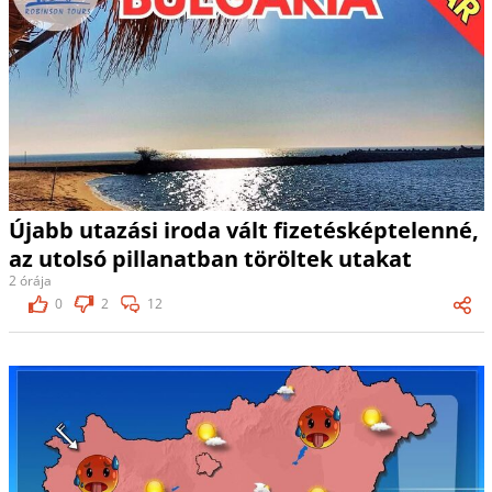
Újabb utazási iroda vált fizetésképtelenné,
az utolsó pillanatban töröltek utakat
2 órája
0
2
12