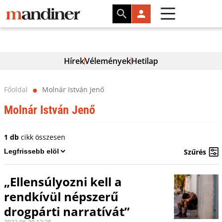
Hírek
Vélemények
Hetilap
Főoldal
Molnár István Jenő
⬤
Molnár István Jenő
1 db
cikk összesen
Szűrés
„Ellensúlyozni kell a
rendkívül népszerű
drogpárti narratívát”