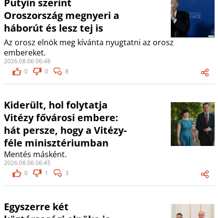
Putyin szerint
Oroszország megnyeri a
háborút és lesz tej is
Az orosz elnök meg kívánta nyugtatni az orosz
embereket.
2026.08.06 06:48
0
0
8
Kiderült, hol folytatja
Vitézy fővárosi embere:
hát persze, hogy a Vitézy-
féle minisztériumban
Mentés másként.
2026.08.06 06:45
0
1
3
Egyszerre két