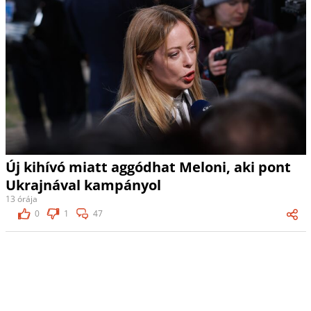
Új kihívó miatt aggódhat Meloni, aki pont
Ukrajnával kampányol
13 órája
0
1
47