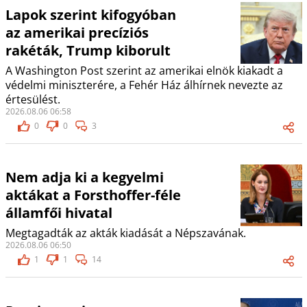
Lapok szerint kifogyóban
az amerikai precíziós
rakéták, Trump kiborult
A Washington Post szerint az amerikai elnök kiakadt a
védelmi miniszterére, a Fehér Ház álhírnek nevezte az
értesülést.
2026.08.06 06:58
0
0
3
Nem adja ki a kegyelmi
aktákat a Forsthoffer-féle
államfői hivatal
Megtagadták az akták kiadását a Népszavának.
2026.08.06 06:50
1
1
14