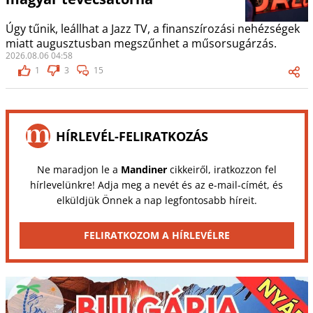
Úgy tűnik, leállhat a Jazz TV, a finanszírozási nehézségek
miatt augusztusban megszűnhet a műsorsugárzás.
2026.08.06 04:58
1
3
15
HÍRLEVÉL-FELIRATKOZÁS
Ne maradjon le a
Mandiner
cikkeiről, iratkozzon fel
hírlevelünkre! Adja meg a nevét és az e-mail-címét, és
elküldjük Önnek a nap legfontosabb híreit.
FELIRATKOZOM A HÍRLEVÉLRE