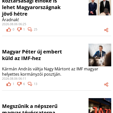
köztársasági elnöke is
lehet Magyarországnak
jövő hétre
Áradnak!
2026.08.06 06:25
0
1
25
Magyar Péter új embert
küld az IMF-hez
Kármán András váltja Nagy Mártont az IMF magyar
helyettes kormányzói posztján.
2026.08.06 06:11
1
6
13
Megszűnik a népszerű
magyar tévécsatorna