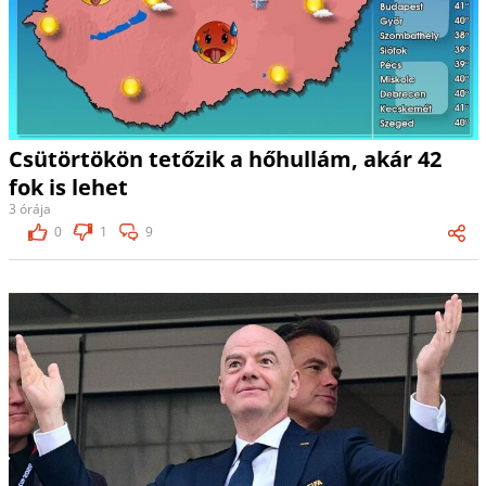
Csütörtökön tetőzik a hőhullám, akár 42
fok is lehet
3 órája
0
1
9