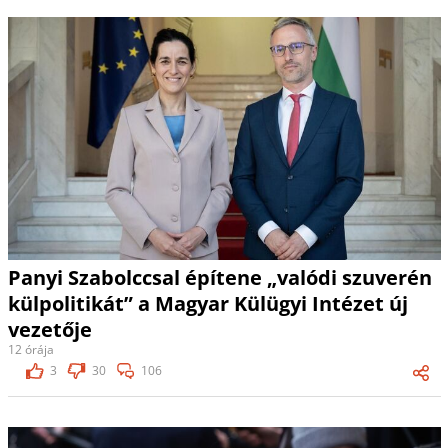
Panyi Szabolccsal építene „valódi szuverén
külpolitikát” a Magyar Külügyi Intézet új
vezetője
12 órája
3
30
106