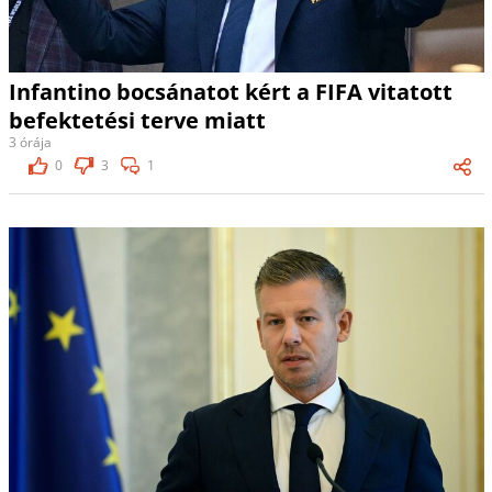
Infantino bocsánatot kért a FIFA vitatott
befektetési terve miatt
3 órája
0
3
1