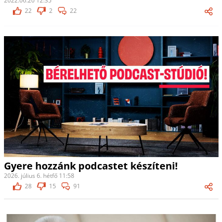
2022.06.20 12:35
22
2
22
Gyere hozzánk podcastet készíteni!
2026. július 6. hétfő 11:58
28
15
91