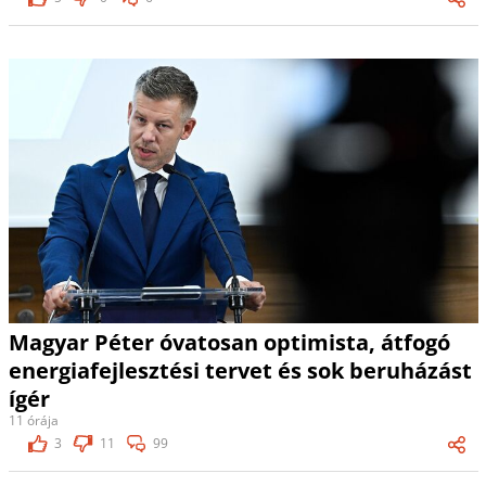
Magyar Péter óvatosan optimista, átfogó
energiafejlesztési tervet és sok beruházást
ígér
11 órája
3
11
99