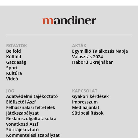
ROVATOK
AKTÁK
Belföld
Egymillió Találkozás Napja
Külföld
Választás 2024
Gazdaság
Háború Ukrajnában
Sport
Kultúra
Videó
JOG
KAPCSOLAT
Adatvédelmi tájékoztató
Gyakori kérdések
Előfizetői Ászf
Impresszum
Felhasználási feltételek
Médiaajánlat
Játékszabályzat
Sütibeállítások
Reklámszolgáltatásokra
vonatkozó Ászf
Sütitájékoztató
Kommentelési szabályzat