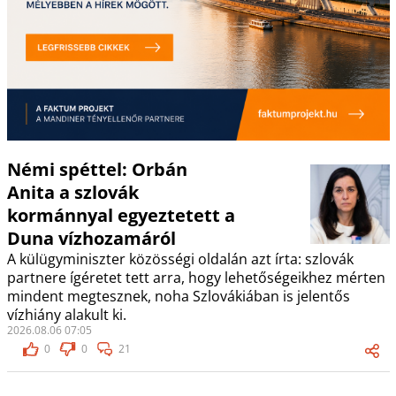
Némi spéttel: Orbán
Anita a szlovák
kormánnyal egyeztetett a
Duna vízhozamáról
A külügyminiszter közösségi oldalán azt írta: szlovák
partnere ígéretet tett arra, hogy lehetőségeikhez mérten
mindent megtesznek, noha Szlovákiában is jelentős
vízhiány alakult ki.
2026.08.06 07:05
0
0
21