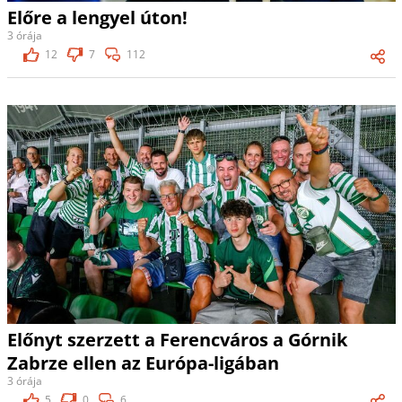
Előre a lengyel úton!
3 órája
12
7
112
Előnyt szerzett a Ferencváros a Górnik
Zabrze ellen az Európa-ligában
3 órája
5
0
6