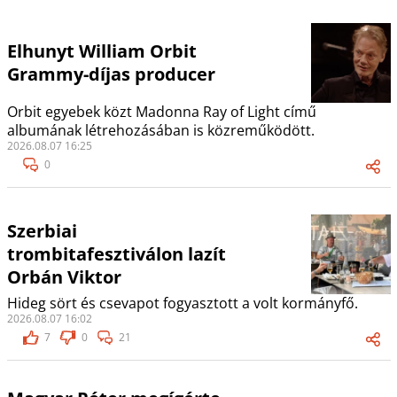
Elhunyt William Orbit
Grammy-díjas producer
Orbit egyebek közt Madonna Ray of Light című
albumának létrehozásában is közreműködött.
2026.08.07 16:25
0
Szerbiai
trombitafesztiválon lazít
Orbán Viktor
Hideg sört és csevapot fogyasztott a volt kormányfő.
2026.08.07 16:02
7
0
21