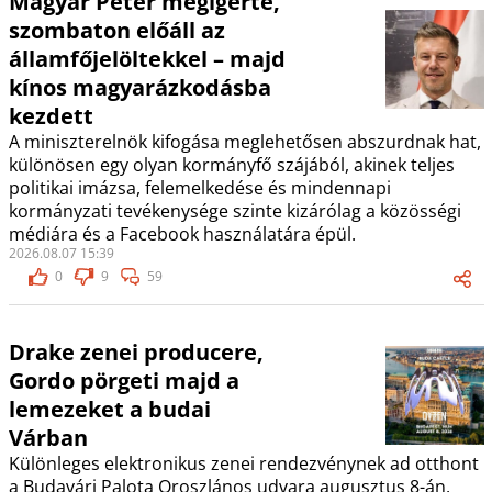
Magyar Péter megígérte,
szombaton előáll az
államfőjelöltekkel – majd
kínos magyarázkodásba
kezdett
A miniszterelnök kifogása meglehetősen abszurdnak hat,
különösen egy olyan kormányfő szájából, akinek teljes
politikai imázsa, felemelkedése és mindennapi
kormányzati tevékenysége szinte kizárólag a közösségi
médiára és a Facebook használatára épül.
2026.08.07 15:39
0
9
59
Drake zenei producere,
Gordo pörgeti majd a
lemezeket a budai
Várban
Különleges elektronikus zenei rendezvénynek ad otthont
a Budavári Palota Oroszlános udvara augusztus 8-án,