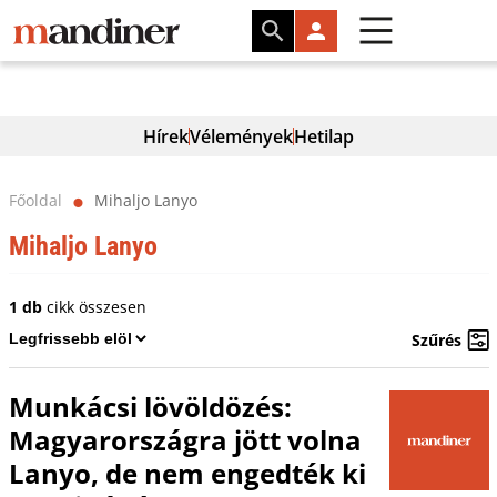
Hírek
Vélemények
Hetilap
Főoldal
Mihaljo Lanyo
⬤
Mihaljo Lanyo
1 db
cikk összesen
Szűrés
Munkácsi lövöldözés:
Magyarországra jött volna
Lanyo, de nem engedték ki