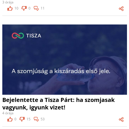
3 órája
10
0
11
Bejelentette a Tisza Párt: ha szomjasak
vagyunk, igyunk vizet!
4 órája
0
15
53