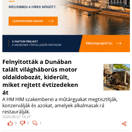
Felnyitották a Dunában
talált világháborús motor
oldaldobozát, kiderült,
miket rejtett évtizedeken
át
A HM HIM szakemberei a műtárgyakat megtisztítják,
konzerválják és azokat, amelyek alkalmasak rá
restaurálják.
2026.08.07 16:37
0
0
1