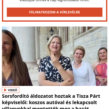
FELIRATKOZOM A HÍRLEVÉLRE
VIDEÓ
Sorsfordító áldozatot hoztak a Tisza Párt
képviselői: koszos autóval és lekapcsolt
villanyokkal mentették meg a hazát