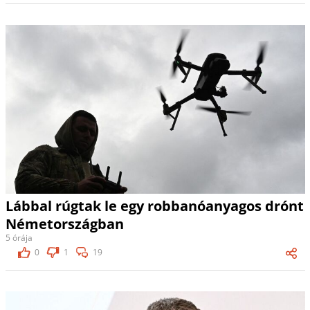
Lábbal rúgtak le egy robbanóanyagos drónt
Németországban
5 órája
0
1
19