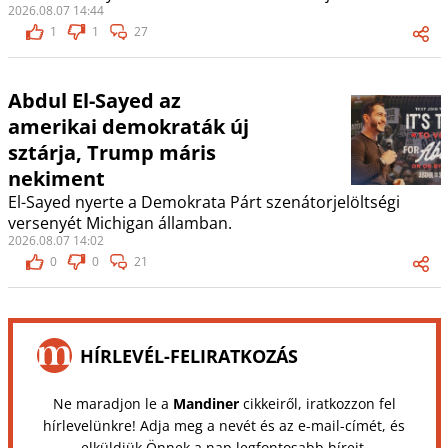
2026.08.07 14:44
1
1
27
Abdul El-Sayed az
amerikai demokraták új
sztárja, Trump máris
nekiment
El-Sayed nyerte a Demokrata Párt szenátorjelöltségi
versenyét Michigan államban.
2026.08.07 14:02
0
0
21
HÍRLEVÉL-FELIRATKOZÁS
Ne maradjon le a
Mandiner
cikkeiről, iratkozzon fel
hírlevelünkre! Adja meg a nevét és az e-mail-címét, és
elküldjük Önnek a nap legfontosabb híreit.