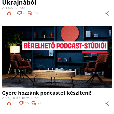
Ukrajnából
2015.07.17 20:09
0
0
16
Gyere hozzánk podcastet készíteni!
2026. július 6. hétfő 11:58
30
15
93