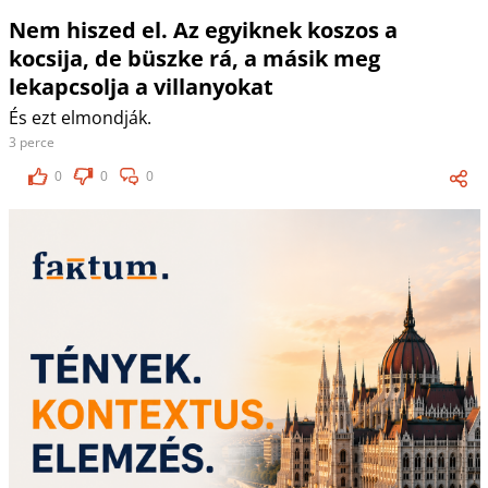
Nem hiszed el. Az egyiknek koszos a
kocsija, de büszke rá, a másik meg
lekapcsolja a villanyokat
És ezt elmondják.
3 perce
0
0
0