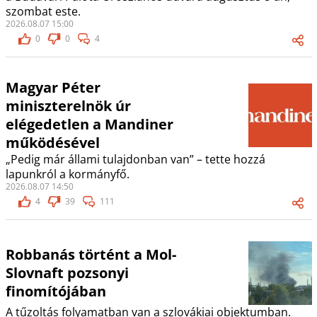
szombat este.
2026.08.07 15:00
0
0
4
Magyar Péter
miniszterelnök úr
elégedetlen a Mandiner
működésével
„Pedig már állami tulajdonban van” – tette hozzá
lapunkról a kormányfő.
2026.08.07 14:50
4
39
111
Robbanás történt a Mol-
Slovnaft pozsonyi
finomítójában
A tűzoltás folyamatban van a szlovákiai objektumban.