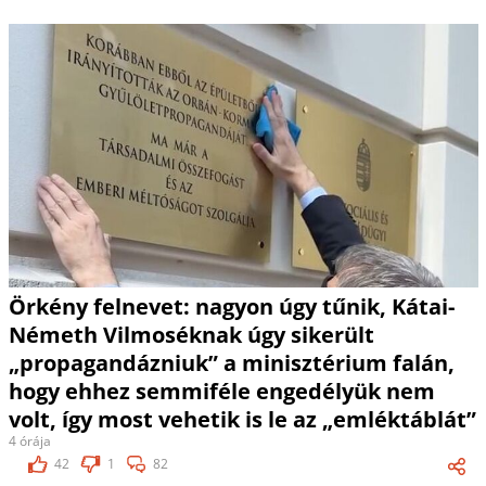
Örkény felnevet: nagyon úgy tűnik, Kátai-
Németh Vilmoséknak úgy sikerült
„propagandázniuk” a minisztérium falán,
hogy ehhez semmiféle engedélyük nem
volt, így most vehetik is le az „emléktáblát”
4 órája
42
1
82