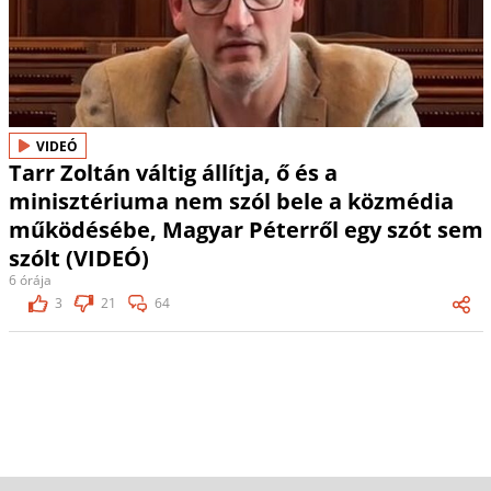
VIDEÓ
Tarr Zoltán váltig állítja, ő és a
minisztériuma nem szól bele a közmédia
működésébe, Magyar Péterről egy szót sem
szólt (VIDEÓ)
6 órája
3
21
64