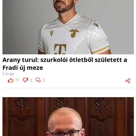
Arany turul: szurkolói ötletből született a
Fradi új meze
5 órája
11
2
2