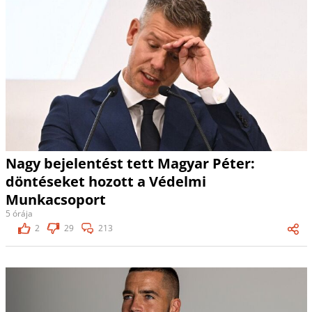
Nagy bejelentést tett Magyar Péter:
döntéseket hozott a Védelmi
Munkacsoport
5 órája
2
29
213