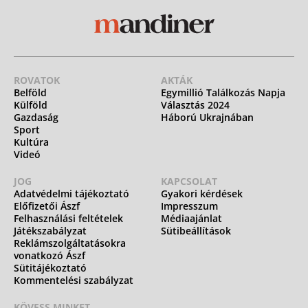
ROVATOK
AKTÁK
Belföld
Egymillió Találkozás Napja
Külföld
Választás 2024
Gazdaság
Háború Ukrajnában
Sport
Kultúra
Videó
JOG
KAPCSOLAT
Adatvédelmi tájékoztató
Gyakori kérdések
Előfizetői Ászf
Impresszum
Felhasználási feltételek
Médiaajánlat
Játékszabályzat
Sütibeállítások
Reklámszolgáltatásokra
vonatkozó Ászf
Sütitájékoztató
Kommentelési szabályzat
KÖVESS MINKET