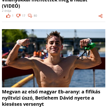
(VIDEÓ)
2 órája
1
17
80
Megvan az első magyar Eb-arany: a fifikás
nyíltvízi úszó, Betlehem Dávid nyerte a
kieséses versenyt