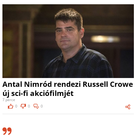
Antal Nimród rendezi Russell Crowe
új sci-fi akciófilmjét
7 perce
0
0
0