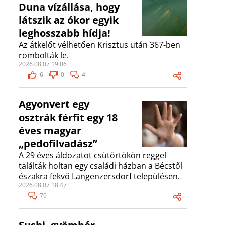
Duna vízállása, hogy
látszik az ókor egyik
leghosszabb hídja!
Az átkelőt vélhetően Krisztus után 367-ben
rombolták le.
2026.08.07 19:06
6
0
4
Agyonvert egy
osztrák férfit egy 18
éves magyar
„pedofilvadász”
A 29 éves áldozatot csütörtökön reggel
találták holtan egy családi házban a Bécstől
északra fekvő Langenzersdorf településen.
2026.08.07 18:47
79