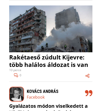
Rakétaeső zúdult Kijevre:
több halálos áldozat is van
10 perce
0
KOVÁCS ANDRÁS
Facebook
Gyalázatos módon viselkedett a