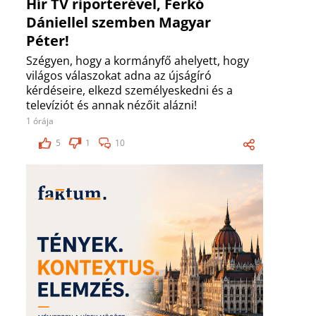
Hír TV riporterével, Ferkó
Dániellel szemben Magyar
Péter!
Szégyen, hogy a kormányfő ahelyett, hogy
világos válaszokat adna az újságíró
kérdéseire, elkezd személyeskedni és a
televíziót és annak nézőit alázni!
1 órája
5
1
10