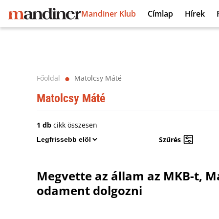
Mandiner Klub
Címlap
Hírek
Főoldal
Matolcsy Máté
⬤
Matolcsy Máté
1 db
cikk összesen
Szűrés
Megvette az állam az MKB-t, Ma
odament dolgozni