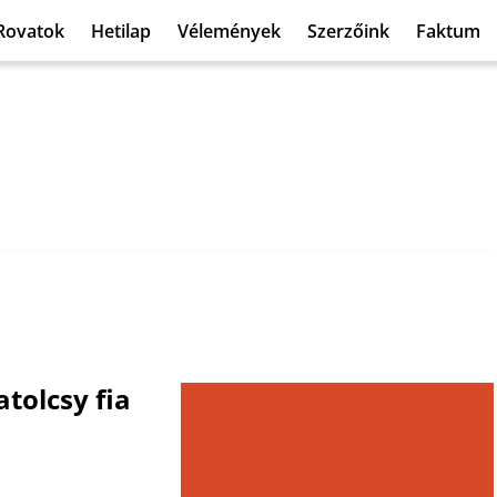
Rovatok
Hetilap
Vélemények
Szerzőink
Faktum
tolcsy fia