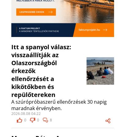
Itt a spanyol válasz:
visszaállítják az
Olaszországból
érkezők
ellenőrzését a
kikötőkben és
repülőtereken
A szúrópróbaszerű ellenőrzések 30 napig
maradnak érvényben.
2026.08.08 04:22
0
0
8