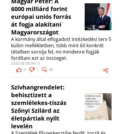
Magyar Péter: A
6000 milliárd forint
európai uniós forrás
át fogja alakítani
Magyarországot
A kormány által elfogadott intézkedési terv 5
külön mellékletben, több mint 60 konkrét
tételben sorolja fel, mi mindenre fogják
fordítani ezt az összeget.
2026.08.08 04:13
0
1
38
Szívhangrendelet:
behisztizett a
szemlélekes-tiszás
Szőnyi Szilárd az
életpártiak nyílt
levelén
A Szemlélek főszerkesztője ferdít, torzít és