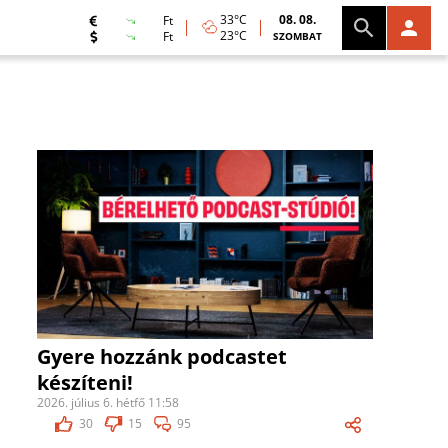
33°C
08. 08.
Ft
23°C
Ft
SZOMBAT
Gyere hozzánk podcastet
készíteni!
2026. július 6. hétfő 11:58
30
15
95