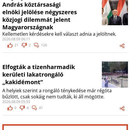
András köztársasági
elnöki jelölése négyszeres
közjogi dilemmát jelent
Magyarországnak
Kellemetlen kérdésekre kell választ adnia a jelöltnek.
2026.08.09 06:11
21
2
126
Elfogták a tizenharmadik
kerületi lakatrongáló
„kakidémont”
A helyiek szerint a rongáló ténykedése már régóta
bűzlött, csak sokáig nem tudták, ki áll mögötte.
2026.08.09 05:53
0
4
41