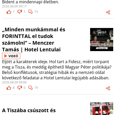
Bident a mindennapi életben.
2026.08.09 09:17
1
1
15
„Minden munkámmal és
FORINTTAL el tudok
számolni” – Menczer
Tamás | Hotel Lentulai
VIDEÓ
Eljött a karakterek ideje. Hol tart a Fidesz, miért torpant
meg a Tisza, és meddig építhető Magyar Péter politikája?
Belső konfliktusok, stratégiai hibák és a nemzeti oldal
következő feladatai a Hotel Lentulai legújabb adásában.
2026.08.09 09:06
8
0
19
A Tiszába csúszott és