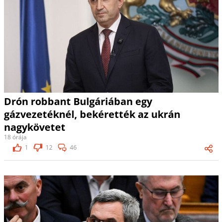
Drón robbant Bulgáriában egy
gázvezetéknél, bekérették az ukrán
nagykövetet
18 órája
1
12
46