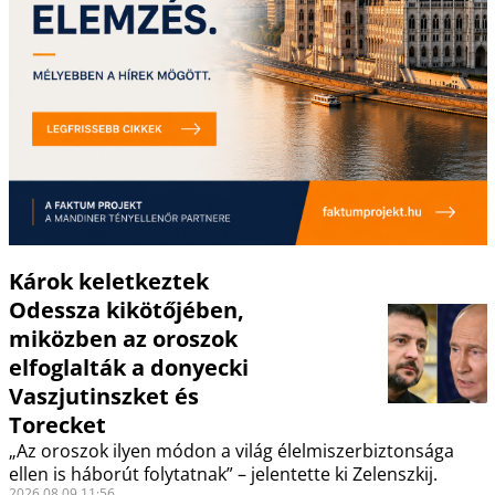
Károk keletkeztek
Odessza kikötőjében,
miközben az oroszok
elfoglalták a donyecki
Vaszjutinszket és
Torecket
„Az oroszok ilyen módon a világ élelmiszerbiztonsága
ellen is háborút folytatnak” – jelentette ki Zelenszkij.
2026.08.09 11:56