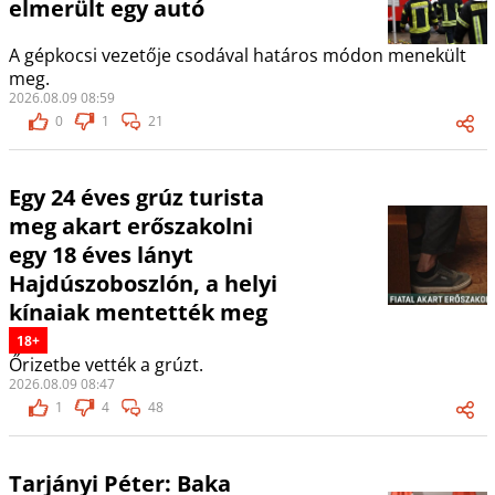
elmerült egy autó
A gépkocsi vezetője csodával határos módon menekült
meg.
2026.08.09 08:59
0
1
21
Egy 24 éves grúz turista
meg akart erőszakolni
egy 18 éves lányt
Hajdúszoboszlón, a helyi
kínaiak mentették meg
18+
Őrizetbe vették a grúzt.
2026.08.09 08:47
1
4
48
Tarjányi Péter: Baka