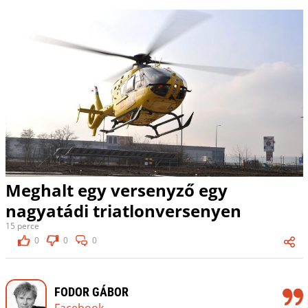
Meghalt egy versenyző egy
nagyatádi triatlonversenyen
15 perce
0
0
0
FODOR GÁBOR
Facebook