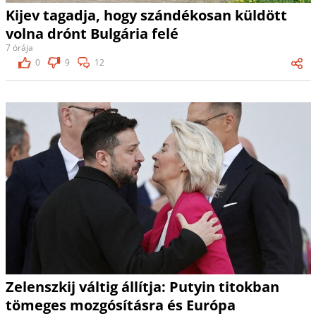
Kijev tagadja, hogy szándékosan küldött
volna drónt Bulgária felé
7 órája
0
9
12
Zelenszkij váltig állítja: Putyin titokban
tömeges mozgósításra és Európa