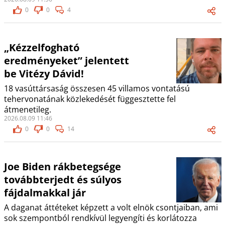
0
0
4
„Kézzelfogható
eredményeket” jelentett
be Vitézy Dávid!
18 vasúttársaság összesen 45 villamos vontatású
tehervonatának közlekedését függesztette fel
átmenetileg.
2026.08.09 11:46
0
0
14
Joe Biden rákbetegsége
továbbterjedt és súlyos
fájdalmakkal jár
A daganat áttéteket képzett a volt elnök csontjaiban, ami
sok szempontból rendkívül legyengíti és korlátozza