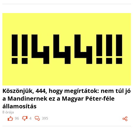
Köszönjük, 444, hogy megírtátok: nem túl jó
a Mandinernek ez a Magyar Péter-féle
államosítás
8 órája
96
4
395