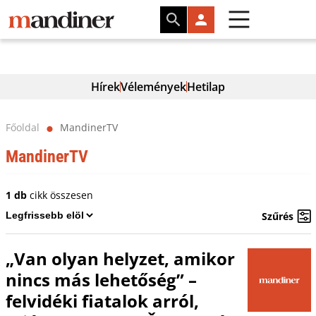
Hírek
Vélemények
Hetilap
Főoldal
MandinerTV
⬤
MandinerTV
1 db
cikk összesen
Szűrés
„Van olyan helyzet, amikor
nincs más lehetőség” –
felvidéki fiatalok arról,