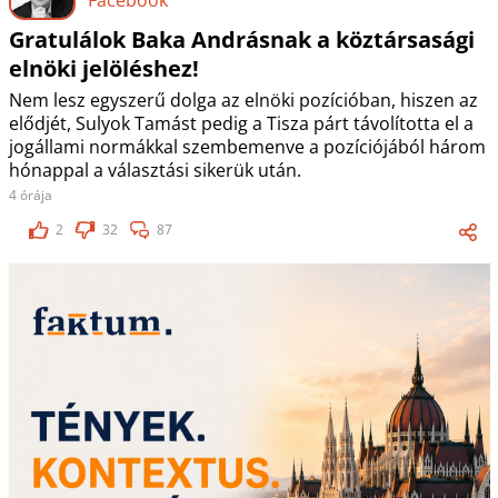
Gratulálok Baka Andrásnak a köztársasági
elnöki jelöléshez!
Nem lesz egyszerű dolga az elnöki pozícióban, hiszen az
elődjét, Sulyok Tamást pedig a Tisza párt távolította el a
jogállami normákkal szembemenve a pozíciójából három
hónappal a választási sikerük után.
4 órája
2
32
87