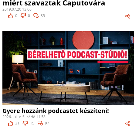
miért szavaztak Čaputovára
2019.07.20 13:00
0
0
85
Gyere hozzánk podcastet készíteni!
2026. július 6. hétfő 11:58
31
15
97