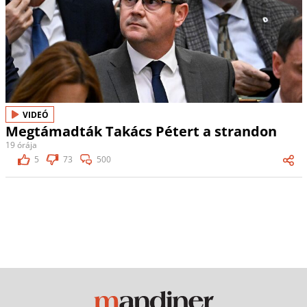
VIDEÓ
Megtámadták Takács Pétert a strandon
19 órája
5
73
500