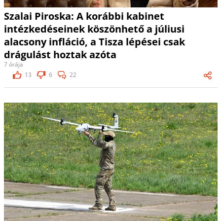
Szalai Piroska: A korábbi kabinet
intézkedéseinek köszönhető a júliusi
alacsony infláció, a Tisza lépései csak
drágulást hoztak azóta
7 órája
13
6
22