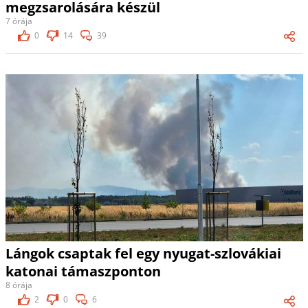
megzsarolására készül
7 órája
0
14
39
Lángok csaptak fel egy nyugat-szlovákiai
katonai támaszponton
8 órája
2
0
6