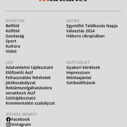
ROVATOK
AKTÁK
Belföld
Egymillió Találkozás Napja
Külföld
Választás 2024
Gazdaság
Háború Ukrajnában
Sport
Kultúra
Videó
JOG
KAPCSOLAT
Adatvédelmi tájékoztató
Gyakori kérdések
Előfizetői Ászf
Impresszum
Felhasználási feltételek
Médiaajánlat
Játékszabályzat
Sütibeállítások
Reklámszolgáltatásokra
vonatkozó Ászf
Sütitájékoztató
Kommentelési szabályzat
KÖVESS MINKET
Facebook
Instagram