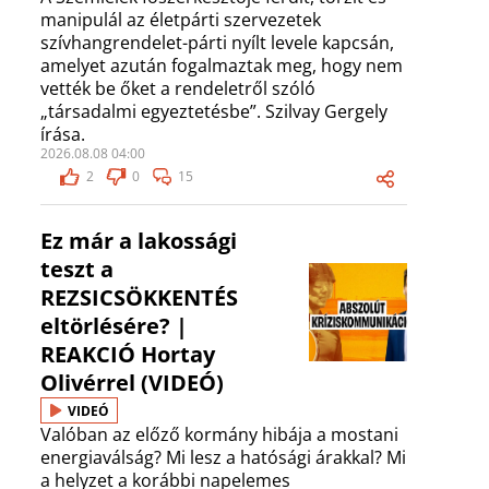
manipulál az életpárti szervezetek
szívhangrendelet-párti nyílt levele kapcsán,
amelyet azután fogalmaztak meg, hogy nem
vették be őket a rendeletről szóló
„társadalmi egyeztetésbe”. Szilvay Gergely
írása.
2026.08.08 04:00
2
0
15
Ez már a lakossági
teszt a
REZSICSÖKKENTÉS
eltörlésére? |
REAKCIÓ Hortay
Olivérrel (VIDEÓ)
VIDEÓ
Valóban az előző kormány hibája a mostani
energiaválság? Mi lesz a hatósági árakkal? Mi
a helyzet a korábbi napelemes