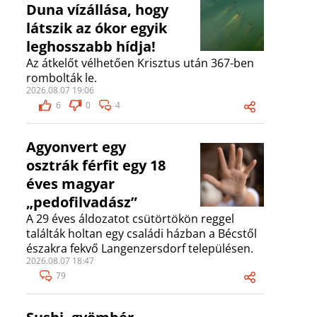
Duna vízállása, hogy
látszik az ókor egyik
leghosszabb hídja!
Az átkelőt vélhetően Krisztus után 367-ben
rombolták le.
2026.08.07 19:06
6
0
4
Agyonvert egy
osztrák férfit egy 18
éves magyar
„pedofilvadász”
A 29 éves áldozatot csütörtökön reggel
találták holtan egy családi házban a Bécstől
északra fekvő Langenzersdorf településen.
2026.08.07 18:47
79