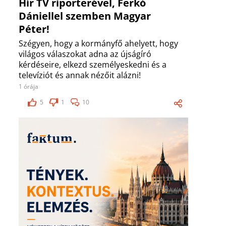
Hír TV riporterével, Ferkó
Dániellel szemben Magyar
Péter!
Szégyen, hogy a kormányfő ahelyett, hogy
világos válaszokat adna az újságíró
kérdéseire, elkezd személyeskedni és a
televíziót és annak nézőit alázni!
1 órája
5
1
10