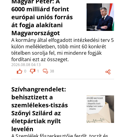
Magyar Péter: A
6000 milliárd forint
európai uniós forrás
át fogja alakítani
Magyarországot
A kormány által elfogadott intézkedési terv 5
külön mellékletben, több mint 60 konkrét
tételben sorolja fel, mi mindenre fogják
fordítani ezt az összeget.
2026.08.08 04:13
0
1
38
Szívhangrendelet:
behisztizett a
szemlélekes-tiszás
Szőnyi Szilárd az
életpártiak nyílt
levelén
A Szemlélek főszerkesztője ferdít, torzít és