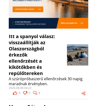
Itt a spanyol válasz:
visszaállítják az
Olaszországból
érkezők
ellenőrzését a
kikötőkben és
repülőtereken
A szúrópróbaszerű ellenőrzések 30 napig
maradnak érvényben.
2026.08.08 04:22
0
0
8