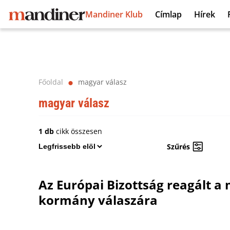
Mandiner Klub
Címlap
Hírek
Főoldal
magyar válasz
⬤
magyar válasz
1 db
cikk összesen
Szűrés
Az Európai Bizottság reagált a
kormány válaszára