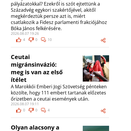
pályázatokkal? Ezekről is szót ejtettünk a
Századvég egykori szakértőjével, akitől
megkérdeztük persze azt is, miért
csatlakozik a Fidesz parlamenti frakciójához
Bóka János felkérésére.
2026.08.07 19:26
4
0
10
Ceutai
migránsinvázió:
meg is van az első
ítélet
A Marokkói Emberi Jogi Szövetség pénteken
közölte, hogy 111 embert tartanak előzetes
őrizetben a ceutai események után.
2026.08.07 19:11
0
0
4
Olyan alacsony a