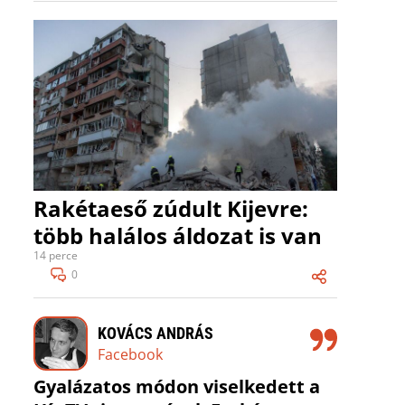
Rakétaeső zúdult Kijevre:
több halálos áldozat is van
14 perce
0
KOVÁCS ANDRÁS
Facebook
Gyalázatos módon viselkedett a