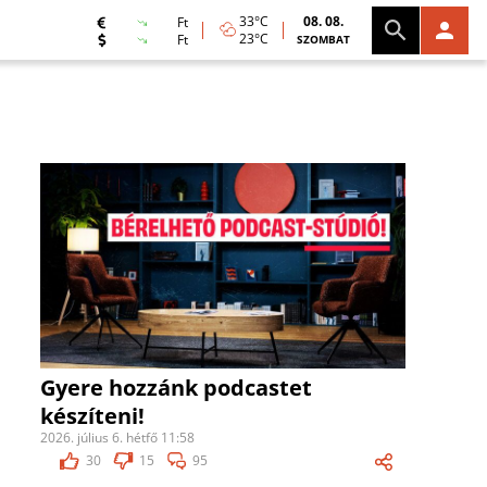
33°C
08. 08.
Ft
23°C
Ft
SZOMBAT
Gyere hozzánk podcastet
készíteni!
2026. július 6. hétfő 11:58
30
15
95