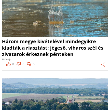
Három megye kivételével mindegyikre
kiadták a riasztást: jégeső, viharos szél és
zivatarok érkeznek pénteken
4 órája
0
0
5