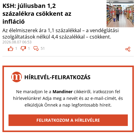
KSH: júliusban 1,2
százalékra csökkent az
infláció
Az élelmiszerek ára 1,1 százalékkal – a vendéglátási
szolgáltatások nélkül 4,4 százalékkal – csökkent.
2026.08.07 06:53
1
1
51
HÍRLEVÉL-FELIRATKOZÁS
Ne maradjon le a
Mandiner
cikkeiről, iratkozzon fel
hírlevelünkre! Adja meg a nevét és az e-mail-címét, és
elküldjük Önnek a nap legfontosabb híreit.
FELIRATKOZOM A HÍRLEVÉLRE