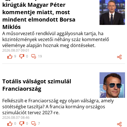
kirúgták Magyar Péter
kommentje miatt, most
mindent elmondott Borsa
Miklós
A műsorvezető rendkívül aggályosnak tartja, ha
közintézmények vezetői néhány száz kommentelő
véleménye alapján hoznak meg döntéseket.
2026.08.07 09:01
9
0
19
Totális válságot szimulál
Franciaország
Felkészült-e Franciaország egy olyan válságra, amely
sötétségbe taszítja? A francia kormány országos
szimulációt tervez 2027-re.
2026.08.07 08:46
0
0
7