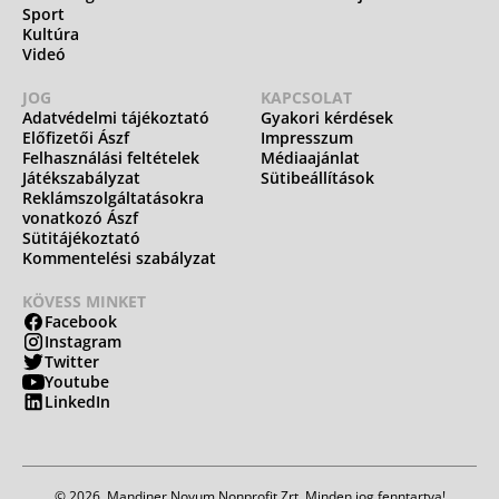
Sport
Kultúra
Videó
JOG
KAPCSOLAT
Adatvédelmi tájékoztató
Gyakori kérdések
Előfizetői Ászf
Impresszum
Felhasználási feltételek
Médiaajánlat
Játékszabályzat
Sütibeállítások
Reklámszolgáltatásokra
vonatkozó Ászf
Sütitájékoztató
Kommentelési szabályzat
KÖVESS MINKET
Facebook
Instagram
Twitter
Youtube
LinkedIn
© 2026. Mandiner Novum Nonprofit Zrt. Minden jog fenntartva!