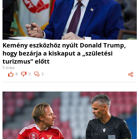
Kemény eszközhöz nyúlt Donald Trump,
hogy bezárja a kiskaput a „születési
turizmus” előtt
5 órája
8
0
5