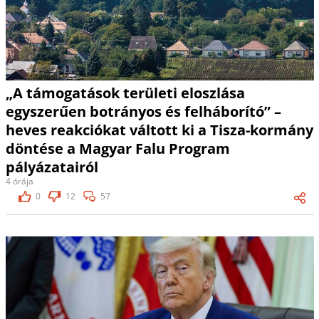
„A támogatások területi eloszlása
egyszerűen botrányos és felháborító” –
heves reakciókat váltott ki a Tisza-kormány
döntése a Magyar Falu Program
pályázatairól
4 órája
0
12
57