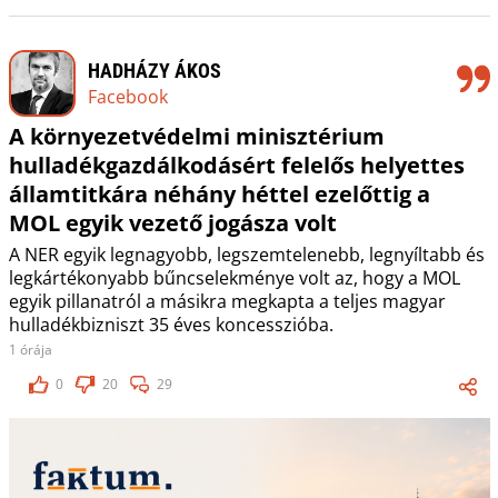
HADHÁZY ÁKOS
Facebook
A környezetvédelmi minisztérium
hulladékgazdálkodásért felelős helyettes
államtitkára néhány héttel ezelőttig a
MOL egyik vezető jogásza volt
A NER egyik legnagyobb, legszemtelenebb, legnyíltabb és
legkártékonyabb bűncselekménye volt az, hogy a MOL
egyik pillanatról a másikra megkapta a teljes magyar
hulladékbizniszt 35 éves koncesszióba.
1 órája
0
20
29