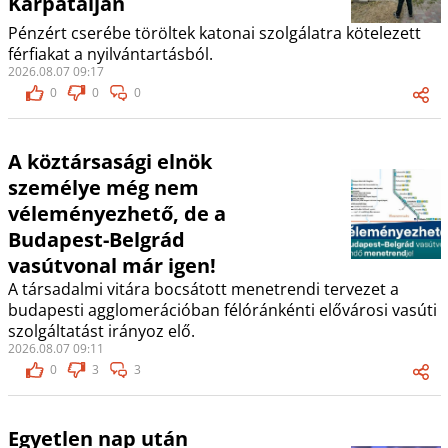
Kárpátalján
Pénzért cserébe töröltek katonai szolgálatra kötelezett
férfiakat a nyilvántartásból.
2026.08.07 09:17
0
0
0
A köztársasági elnök
személye még nem
véleményezhető, de a
Budapest-Belgrád
vasútvonal már igen!
A társadalmi vitára bocsátott menetrendi tervezet a
budapesti agglomerációban félóránkénti elővárosi vasúti
szolgáltatást irányoz elő.
2026.08.07 09:11
0
3
3
Egyetlen nap után