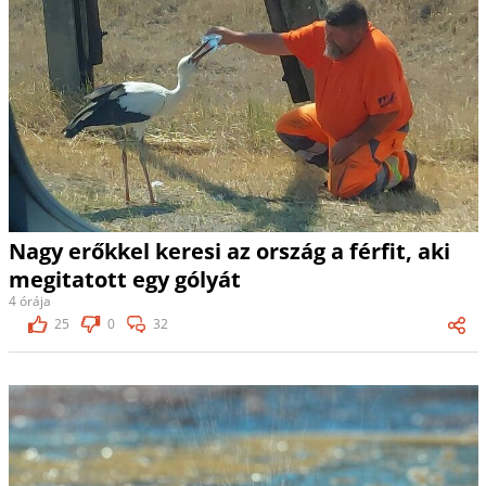
Nagy erőkkel keresi az ország a férfit, aki
megitatott egy gólyát
4 órája
25
0
32