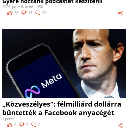
Gyere hozzánk podcastet készíteni!
2026. július 6. hétfő 11:58
28
15
93
„Közveszélyes”: félmilliárd dollárra
büntették a Facebook anyacégét
1 perce
0
0
0