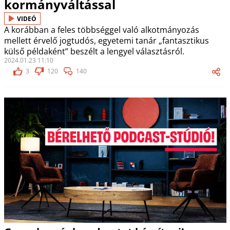
kormányváltással
VIDEÓ
A korábban a feles többséggel való alkotmányozás
mellett érvelő jogtudós, egyetemi tanár „fantasztikus
külső példaként” beszélt a lengyel választásról.
2024.01.23 11:10
3
120
140