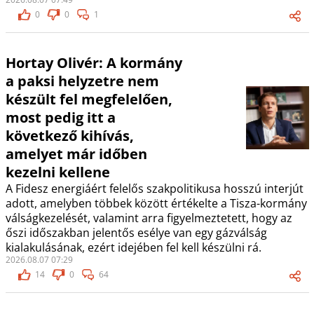
0
0
1
Hortay Olivér: A kormány
a paksi helyzetre nem
készült fel megfelelően,
most pedig itt a
következő kihívás,
amelyet már időben
kezelni kellene
A Fidesz energiáért felelős szakpolitikusa hosszú interjút
adott, amelyben többek között értékelte a Tisza-kormány
válságkezelését, valamint arra figyelmeztetett, hogy az
őszi időszakban jelentős esélye van egy gázválság
kialakulásának, ezért idejében fel kell készülni rá.
2026.08.07 07:29
14
0
64