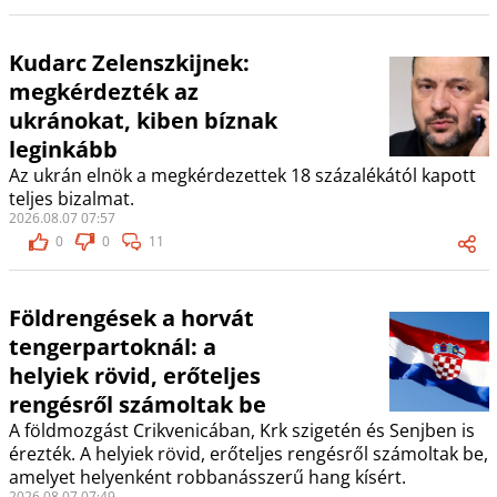
Kudarc Zelenszkijnek:
megkérdezték az
ukránokat, kiben bíznak
leginkább
Az ukrán elnök a megkérdezettek 18 százalékától kapott
teljes bizalmat.
2026.08.07 07:57
0
0
11
Földrengések a horvát
tengerpartoknál: a
helyiek rövid, erőteljes
rengésről számoltak be
A földmozgást Crikvenicában, Krk szigetén és Senjben is
érezték. A helyiek rövid, erőteljes rengésről számoltak be,
amelyet helyenként robbanásszerű hang kísért.
2026.08.07 07:49