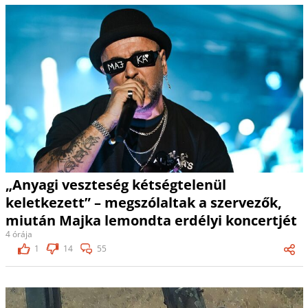
„Anyagi veszteség kétségtelenül
keletkezett” – megszólaltak a szervezők,
miután Majka lemondta erdélyi koncertjét
4 órája
1
14
55