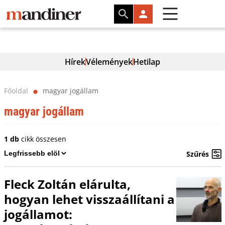
Hírek
Vélemények
Hetilap
Főoldal
magyar jogállam
⬤
magyar jogállam
1 db
cikk összesen
Szűrés
Fleck Zoltán elárulta,
hogyan lehet visszaállítani a
jogállamot: