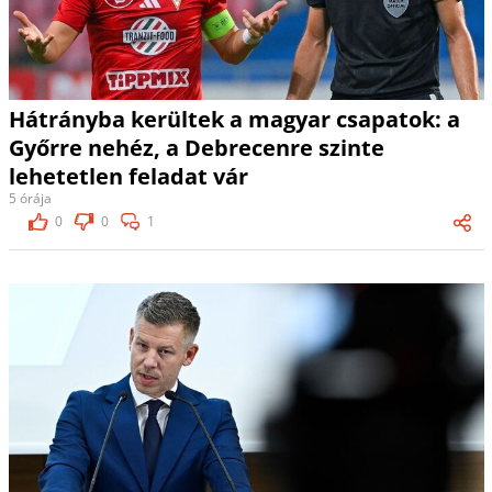
Hátrányba kerültek a magyar csapatok: a
Győrre nehéz, a Debrecenre szinte
lehetetlen feladat vár
5 órája
0
0
1