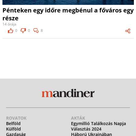
Pénteken egy időre megbénul a főváros egy
része
14 órája
0
0
8
ROVATOK
AKTÁK
Belföld
Egymillió Találkozás Napja
Külföld
Választás 2024
Gazdaság
Háború Ukrajnában