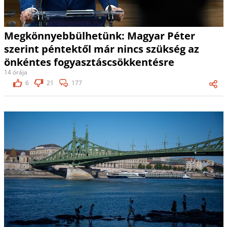
Megkönnyebbülhetünk: Magyar Péter
szerint péntektől már nincs szükség az
önkéntes fogyasztáscsökkentésre
14 órája
6
21
177