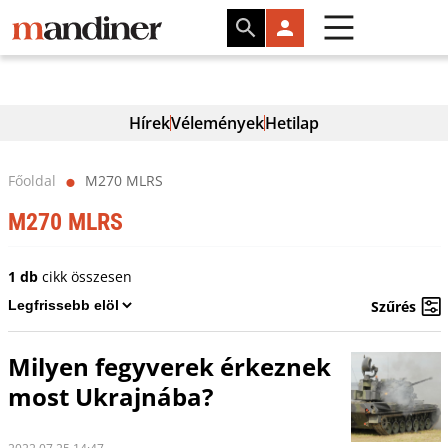
Hírek
Vélemények
Hetilap
Főoldal
M270 MLRS
⬤
M270 MLRS
1 db
cikk összesen
Szűrés
Milyen fegyverek érkeznek
most Ukrajnába?