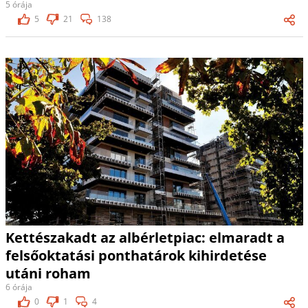
5 órája
5
21
138
Kettészakadt az albérletpiac: elmaradt a
felsőoktatási ponthatárok kihirdetése
utáni roham
6 órája
0
1
4