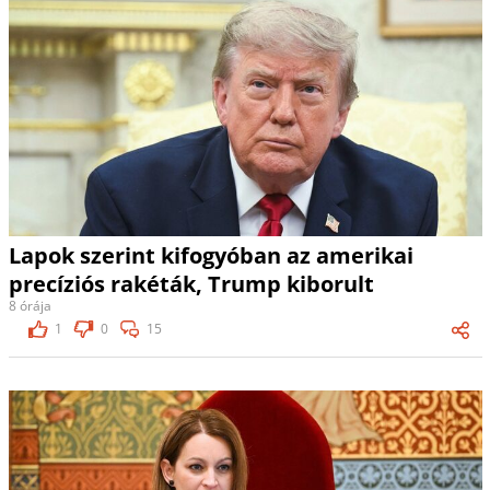
Lapok szerint kifogyóban az amerikai
precíziós rakéták, Trump kiborult
8 órája
1
0
15