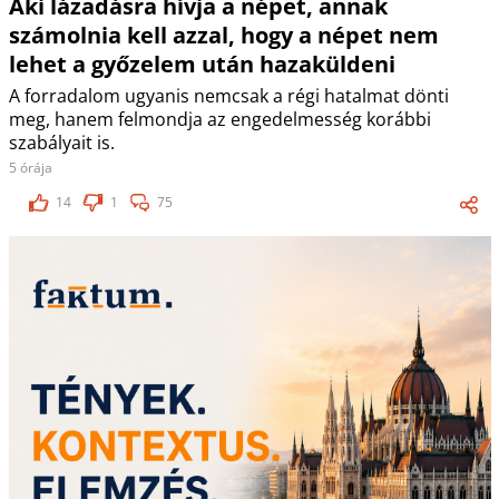
Aki lázadásra hívja a népet, annak
számolnia kell azzal, hogy a népet nem
lehet a győzelem után hazaküldeni
A forradalom ugyanis nemcsak a régi hatalmat dönti
meg, hanem felmondja az engedelmesség korábbi
szabályait is.
5 órája
14
1
75