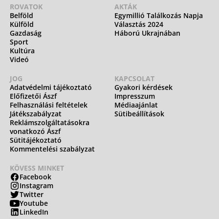
ROVATOK
AKTÁK
Belföld
Egymillió Találkozás Napja
Külföld
Választás 2024
Gazdaság
Háború Ukrajnában
Sport
Kultúra
Videó
JOG
KAPCSOLAT
Adatvédelmi tájékoztató
Gyakori kérdések
Előfizetői Ászf
Impresszum
Felhasználási feltételek
Médiaajánlat
Játékszabályzat
Sütibeállítások
Reklámszolgáltatásokra
vonatkozó Ászf
Sütitájékoztató
Kommentelési szabályzat
KÖVESS MINKET
Facebook
Instagram
Twitter
Youtube
LinkedIn