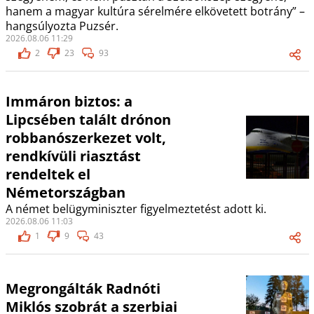
hanem a magyar kultúra sérelmére elkövetett botrány” –
hangsúlyozta Puzsér.
2026.08.06 11:29
2
23
93
Immáron biztos: a
Lipcsében talált drónon
robbanószerkezet volt,
rendkívüli riasztást
rendeltek el
Németországban
A német belügyminiszter figyelmeztetést adott ki.
2026.08.06 11:03
1
9
43
Megrongálták Radnóti
Miklós szobrát a szerbiai