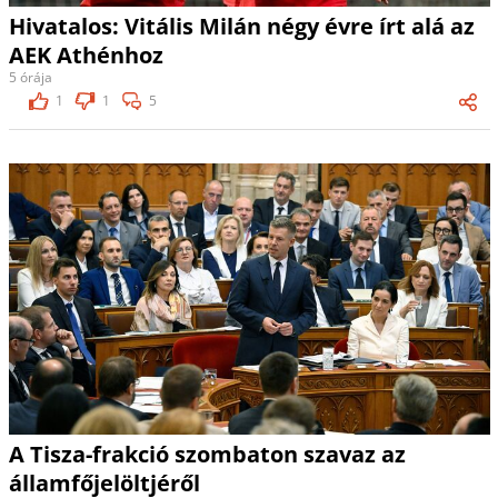
Hivatalos: Vitális Milán négy évre írt alá az
AEK Athénhoz
5 órája
1
1
5
A Tisza-frakció szombaton szavaz az
államfőjelöltjéről