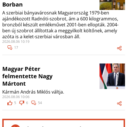
Borban
A szerbiai bányavárosnak Magyarország 1979-ben
ajándékozott Radnóti-szobrot, ám a 600 kilogrammos,
bronzból készült emlékművet 2001-ben ellopták. 2004-
ben új szobrot állítottak a meggyilkolt költőnek, amely
azóta is a kelet-szerbiai városban áll.
2026.08.06 10:19
17
Magyar Péter
felmentette Nagy
Mártont
Kármán András Miklós váltja.
2026.08.06 10:06
5
6
54