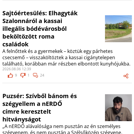
Sajtóértesülés: Elhagyták
Szalonnáról a kassai
illegális bódévárosból
beköltözött roma
családok
A felnőttek és a gyermekek – köztük egy párhetes
csecsemő – visszaköltöztek a kassai cigánytelepen
található, korábban már részben elbontott kunyhójukba.
2026.08.06 12:39
9
1
24
Puzsér: Szívből bánom és
szégyellem a nERDŐ
címre keresztelt
hitványságot
„A nERDŐ alávalósága nem pusztán az én személyes
szégyenem, és nem pusztán a Szélsőközép szégyene,