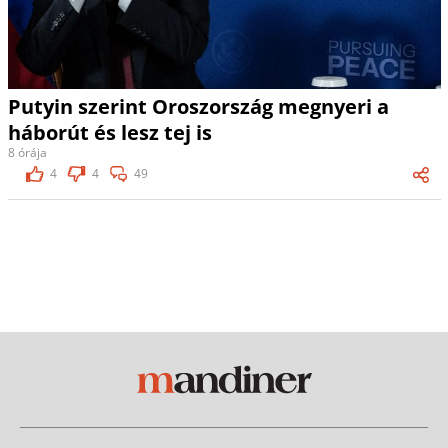
Putyin szerint Oroszország megnyeri a
háborút és lesz tej is
8 órája
4
4
49