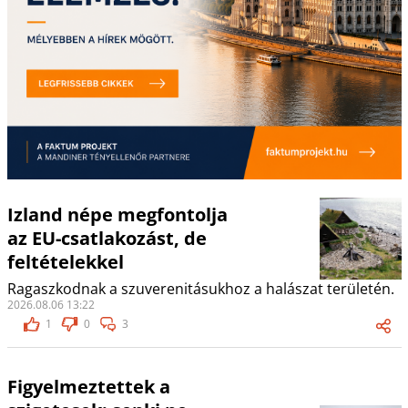
Izland népe megfontolja
az EU-csatlakozást, de
feltételekkel
Ragaszkodnak a szuverenitásukhoz a halászat területén.
2026.08.06 13:22
1
0
3
Figyelmeztettek a