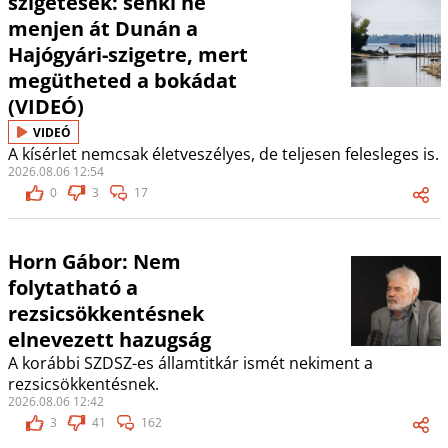
szigetesek: senki ne
menjen át Dunán a
Hajógyári-szigetre, mert
megütheted a bokádat
(VIDEÓ)
VIDEÓ
A kísérlet nemcsak életveszélyes, de teljesen felesleges is.
2026.08.06 12:54
0
3
17
Horn Gábor: Nem
folytatható a
rezsicsökkentésnek
elnevezett hazugság
A korábbi SZDSZ-es államtitkár ismét nekiment a
rezsicsökkentésnek.
2026.08.06 12:42
3
41
162