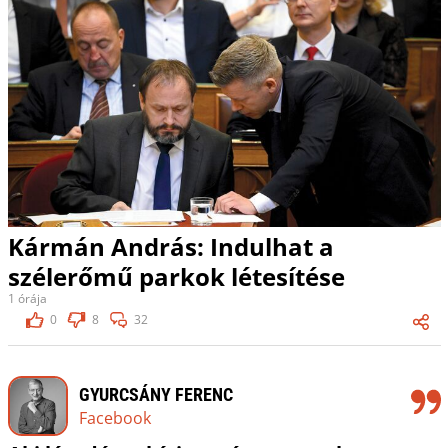
Kármán András: Indulhat a
szélerőmű parkok létesítése
1 órája
0
8
32
GYURCSÁNY FERENC
Facebook