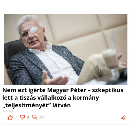
Nem ezt ígérte Magyar Péter – szkeptikus
lett a tiszás vállalkozó a kormány
„teljesítményét” látván
7 órája
8
8
200