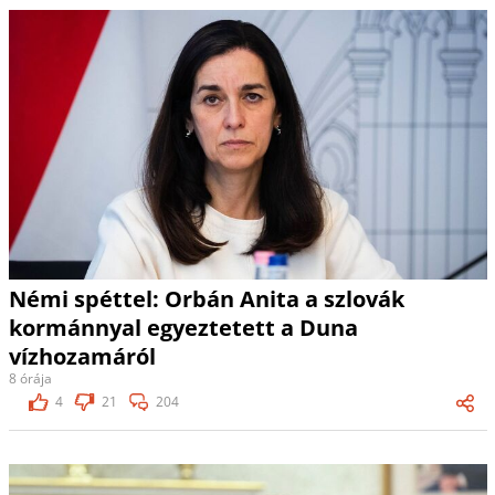
Némi spéttel: Orbán Anita a szlovák
kormánnyal egyeztetett a Duna
vízhozamáról
8 órája
4
21
204