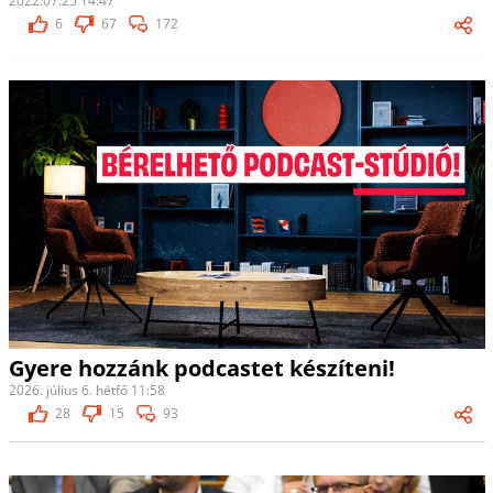
2022.07.25 14:47
6
67
172
Gyere hozzánk podcastet készíteni!
2026. július 6. hétfő 11:58
28
15
93