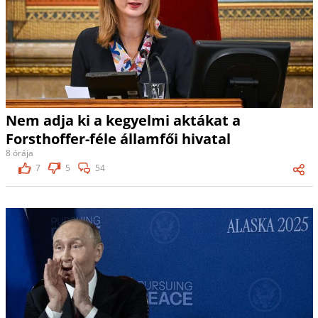
Nem adja ki a kegyelmi aktákat a
Forsthoffer-féle államfői hivatal
8 órája
7
5
54