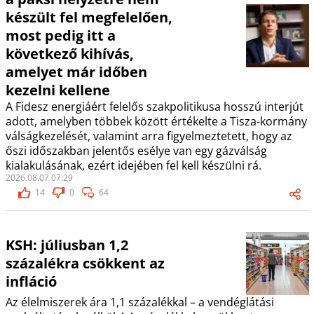
készült fel megfelelően,
most pedig itt a
következő kihívás,
amelyet már időben
kezelni kellene
A Fidesz energiáért felelős szakpolitikusa hosszú interjút
adott, amelyben többek között értékelte a Tisza-kormány
válságkezelését, valamint arra figyelmeztetett, hogy az
őszi időszakban jelentős esélye van egy gázválság
kialakulásának, ezért idejében fel kell készülni rá.
2026.08.07 07:29
14
0
64
KSH: júliusban 1,2
százalékra csökkent az
infláció
Az élelmiszerek ára 1,1 százalékkal – a vendéglátási