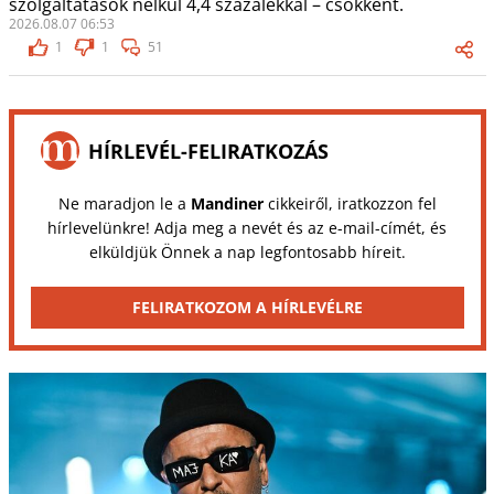
szolgáltatások nélkül 4,4 százalékkal – csökkent.
2026.08.07 06:53
1
1
51
HÍRLEVÉL-FELIRATKOZÁS
Ne maradjon le a
Mandiner
cikkeiről, iratkozzon fel
hírlevelünkre! Adja meg a nevét és az e-mail-címét, és
elküldjük Önnek a nap legfontosabb híreit.
FELIRATKOZOM A HÍRLEVÉLRE