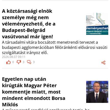
A köztársasági elnök
személye még nem
véleményezhető, de a
Budapest-Belgrád
vasútvonal már igen!
A társadalmi vitára bocsátott menetrendi tervezet a
budapesti agglomerációban félóránkénti elővárosi vasúti
szolgáltatást irányoz elő.
2026.08.07 09:11
0
3
3
Egyetlen nap után
kirúgták Magyar Péter
kommentje miatt, most
mindent elmondott Borsa
Miklós