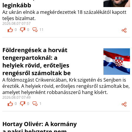
leginkább
Az ukrán elnök a megkérdezettek 18 százalékától kapott
teljes bizalmat.
2026.08.07 07:57
0
0
11
Földrengések a horvát
tengerpartoknál: a
helyiek rövid, erőteljes
rengésről számoltak be
A földmozgást Crikvenicában, Krk szigetén és Senjben is
érezték. A helyiek rövid, erőteljes rengésről számoltak be,
amelyet helyenként robbanásszerű hang kísért.
2026.08.07 07:49
0
0
1
Hortay Olivér: A kormány
a paksi helyzetre nem