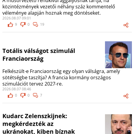
A műsorvezető rendkívül aggályosnak tartja, ha
közintézmények vezetői néhány száz kommentelő
véleménye alapján hoznak meg döntéseket.
2026.08.07 09:01
9
0
19
Totális válságot szimulál
Franciaország
Felkészült-e Franciaország egy olyan válságra, amely
sötétségbe taszítja? A francia kormány országos
szimulációt tervez 2027-re.
2026.08.07 08:46
0
0
7
Kudarc Zelenszkijnek:
megkérdezték az
ukránokat, kiben bíznak