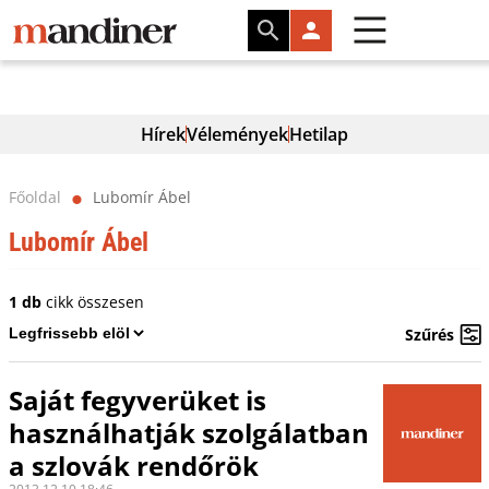
Hírek
Vélemények
Hetilap
Főoldal
Lubomír Ábel
⬤
Lubomír Ábel
1 db
cikk összesen
Szűrés
Saját fegyverüket is
használhatják szolgálatban
a szlovák rendőrök