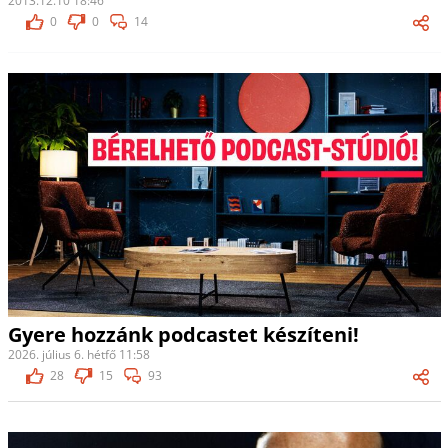
2013.12.10 18:46
0
0
14
Gyere hozzánk podcastet készíteni!
2026. július 6. hétfő 11:58
28
15
93