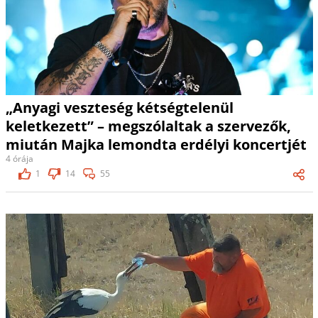
„Anyagi veszteség kétségtelenül
keletkezett” – megszólaltak a szervezők,
miután Majka lemondta erdélyi koncertjét
4 órája
1
14
55