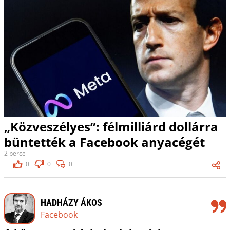
„Közveszélyes”: félmilliárd dollárra
büntették a Facebook anyacégét
2 perce
0
0
0
HADHÁZY ÁKOS
Facebook