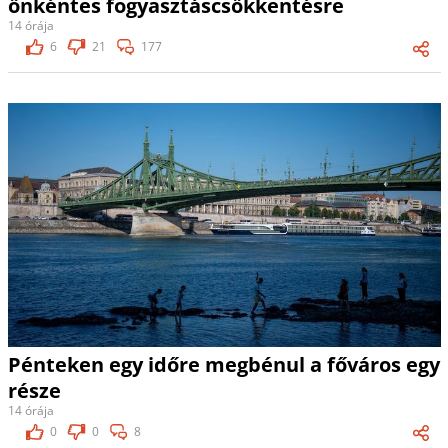
önkéntes fogyasztáscsökkentésre
14 órája
6
21
177
Pénteken egy időre megbénul a főváros egy
része
14 órája
0
0
8