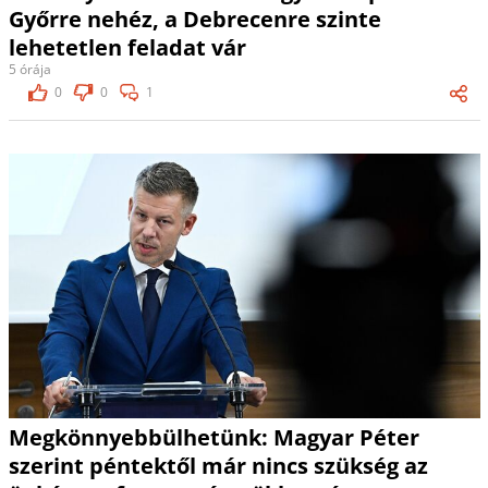
Győrre nehéz, a Debrecenre szinte
lehetetlen feladat vár
5 órája
0
0
1
Megkönnyebbülhetünk: Magyar Péter
szerint péntektől már nincs szükség az