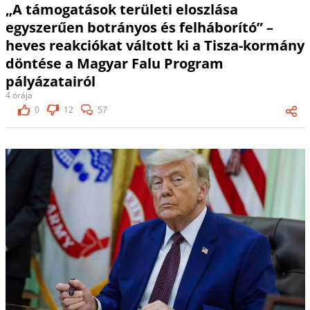
„A támogatások területi eloszlása
egyszerűen botrányos és felháborító” –
heves reakciókat váltott ki a Tisza-kormány
döntése a Magyar Falu Program
pályázatairól
4 órája
0
12
57