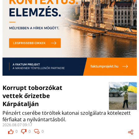
Korrupt toborzókat
vettek őrizetbe
Kárpátalján
Pénzért cserébe töröltek katonai szolgálatra kötelezett
férfiakat a nyilvántartásból.
2026.08.07 09:17
0
0
0