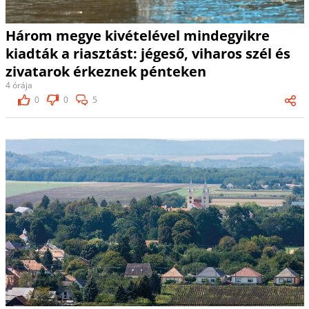
Három megye kivételével mindegyikre
kiadták a riasztást: jégeső, viharos szél és
zivatarok érkeznek pénteken
4 órája
0
0
5