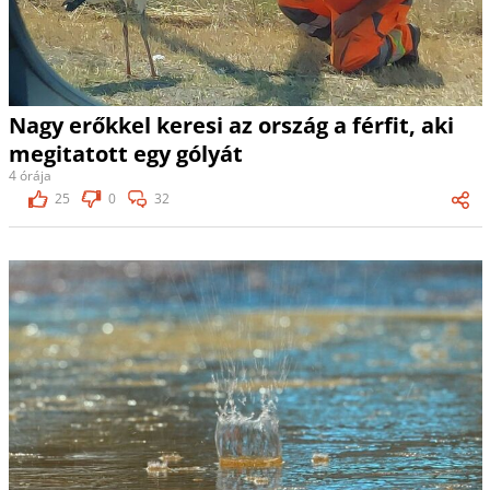
Nagy erőkkel keresi az ország a férfit, aki
megitatott egy gólyát
4 órája
25
0
32