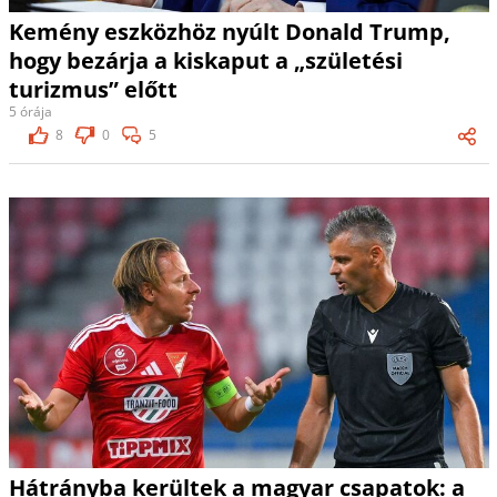
Kemény eszközhöz nyúlt Donald Trump,
hogy bezárja a kiskaput a „születési
turizmus” előtt
5 órája
8
0
5
Hátrányba kerültek a magyar csapatok: a