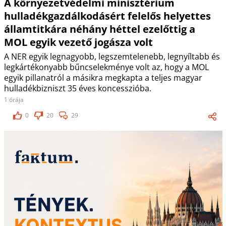
A környezetvédelmi minisztérium
hulladékgazdálkodásért felelős helyettes
államtitkára néhány héttel ezelőttig a
MOL egyik vezető jogásza volt
A NER egyik legnagyobb, legszemtelenebb, legnyíltabb és
legkártékonyabb bűncselekménye volt az, hogy a MOL
egyik pillanatról a másikra megkapta a teljes magyar
hulladékbizniszt 35 éves koncesszióba.
1 órája
0
20
29