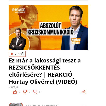
VIDEÓ
Ez már a lakossági teszt a
REZSICSÖKKENTÉS
eltörlésére? | REAKCIÓ
Hortay Olivérrel (VIDEÓ)
2 órája
2
0
3