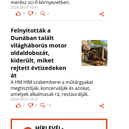
merész sci-fi környezetben.
2026.08.07 16:43
3
2
2
Felnyitották a
Dunában talált
világháborús motor
oldaldobozát,
kiderült, miket
rejtett évtizedeken
át
A HM HIM szakemberei a műtárgyakat
megtisztítják, konzerválják és azokat,
amelyek alkalmasak rá, restaurálják.
2026.08.07 16:37
2
0
13
HÍRLEVÉL-