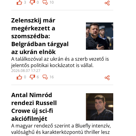
3
0
10
Zelenszkij már
megérkezett a
szomszédba:
Belgrádban tárgyal
az ukrán elnök
A találkozóval az ukrán és a szerb vezető is
jelentős politikai kockázatot is vállal.
2026.08.07 17:27
0
6
16
Antal Nimród
rendezi Russell
Crowe új sci-fi
akciófilmjét
A magyar rendező szerint a Bluefly intenzív,
valósághű és karakterközpontú thriller lesz