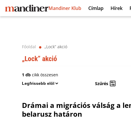
Mandiner Klub
Címlap
Hírek
Főoldal
„Lock” akció
⬤
„Lock” akció
1 db
cikk összesen
Szűrés
Drámai a migrációs válság a le
belarusz határon