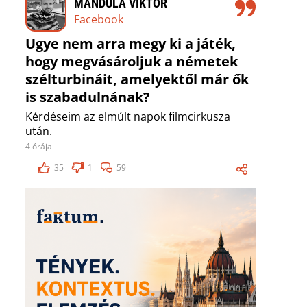
MANDULA VIKTOR
Facebook
Ugye nem arra megy ki a játék,
hogy megvásároljuk a németek
szélturbináit, amelyektől már ők
is szabadulnának?
Kérdéseim az elmúlt napok filmcirkusza
után.
4 órája
35
1
59