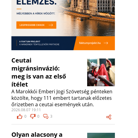
Ceutai
migránsinvázió:
meg is van az első
ítélet
A Marokkói Emberi Jogi Szövetség pénteken
közölte, hogy 111 embert tartanak előzetes
őrizetben a ceutai események után.
2026.08.07 19:11
0
0
3
Olyan alacsony a