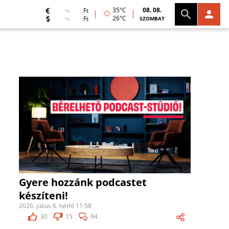
35°C
08. 08.
Ft
26°C
Ft
SZOMBAT
Gyere hozzánk podcastet
készíteni!
2026. július 6. hétfő 11:58
30
15
94