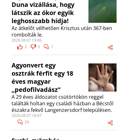
Duna vízállása, hogy
látszik az ókor egyik
leghosszabb hídja!
Az átkelőt vélhetően Krisztus után 367-ben
rombolták le.
2026.08.07 19:06
2
0
1
Agyonvert egy
osztrák férfit egy 18
éves magyar
„pedofilvadász”
A 29 éves áldozatot csütörtökön reggel
találták holtan egy családi házban a Bécstől
északra fekvő Langenzersdorf településen.
2026.08.07 18:47
59