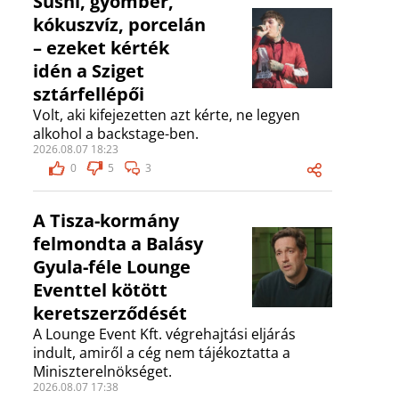
Sushi, gyömbér,
kókuszvíz, porcelán
– ezeket kérték
idén a Sziget
sztárfellépői
Volt, aki kifejezetten azt kérte, ne legyen
alkohol a backstage-ben.
2026.08.07 18:23
0
5
3
A Tisza-kormány
felmondta a Balásy
Gyula-féle Lounge
Eventtel kötött
keretszerződését
A Lounge Event Kft. végrehajtási eljárás
indult, amiről a cég nem tájékoztatta a
Miniszterelnökséget.
2026.08.07 17:38