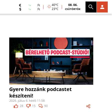
40°C
08. 06.
Ft
23°C
Ft
CSÜTÖRTÖK
Gyere hozzánk podcastet
készíteni!
2026. július 6. hétfő 11:58
28
15
90