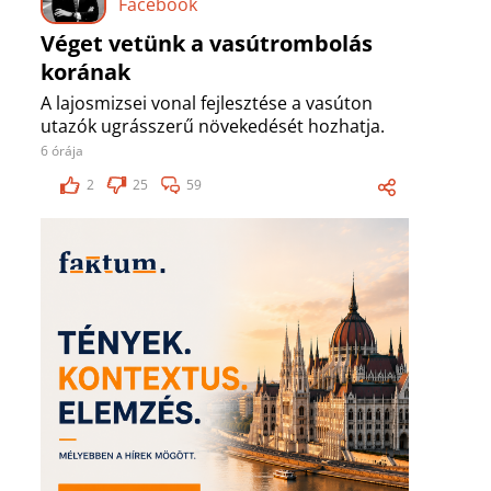
Facebook
Véget vetünk a vasútrombolás
korának
A lajosmizsei vonal fejlesztése a vasúton
utazók ugrásszerű növekedését hozhatja.
6 órája
2
25
59