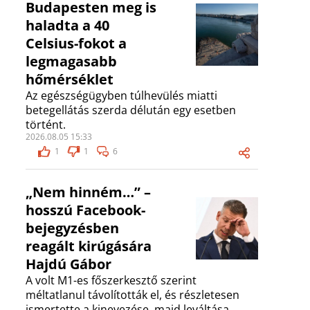
Budapesten meg is
haladta a 40
Celsius-fokot a
legmagasabb
hőmérséklet
Az egészségügyben túlhevülés miatti
betegellátás szerda délután egy esetben
történt.
2026.08.05 15:33
1
1
6
„Nem hinném…” –
hosszú Facebook-
bejegyzésben
reagált kirúgására
Hajdú Gábor
A volt M1-es főszerkesztő szerint
méltatlanul távolították el, és részletesen
ismertette a kinevezése, majd leváltása