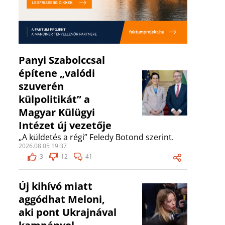
Panyi Szabolccsal
építene „valódi
szuverén
külpolitikát” a
Magyar Külügyi
Intézet új vezetője
„A küldetés a régi” Feledy Botond szerint.
2026.08.05 19:37
3
12
41
Új kihívó miatt
aggódhat Meloni,
aki pont Ukrajnával