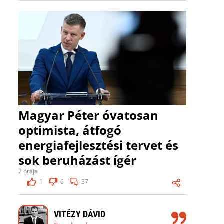
Magyar Péter óvatosan
optimista, átfogó
energiafejlesztési tervet és
sok beruházást ígér
2 órája
1
6
37
VITÉZY DÁVID