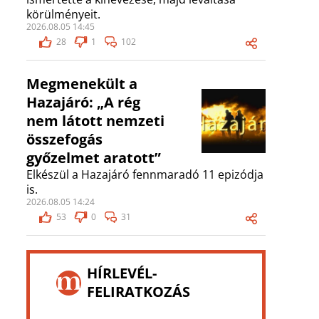
körülményeit.
2026.08.05 14:45
28
1
102
Megmenekült a
Hazajáró: „A rég
nem látott nemzeti
összefogás
győzelmet aratott”
Elkészül a Hazajáró fennmaradó 11 epizódja
is.
2026.08.05 14:24
53
0
31
HÍRLEVÉL-
FELIRATKOZÁS