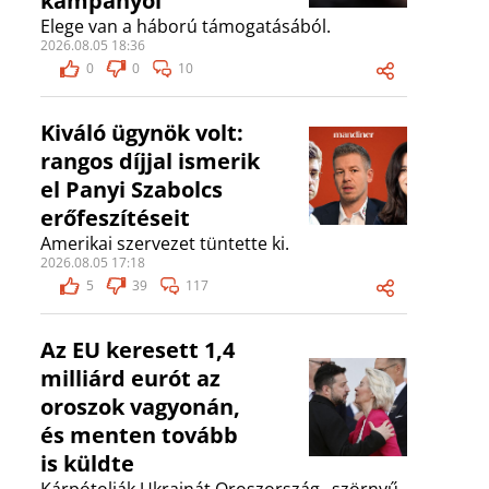
kampányol
Elege van a háború támogatásából.
2026.08.05 18:36
0
0
10
Kiváló ügynök volt:
rangos díjjal ismerik
el Panyi Szabolcs
erőfeszítéseit
Amerikai szervezet tüntette ki.
2026.08.05 17:18
5
39
117
Az EU keresett 1,4
milliárd eurót az
oroszok vagyonán,
és menten tovább
is küldte