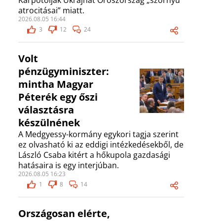
Kárpótolják Ukrajnát Oroszország „szörnyű
atrocitásai” miatt.
2026.08.05 16:44
3
12
24
Volt
pénzügyminiszter:
mintha Magyar
Péterék egy őszi
választásra
készülnének
A Medgyessy-kormány egykori tagja szerint
ez olvasható ki az eddigi intézkedésekből, de
László Csaba kitért a hőkupola gazdasági
hatásaira is egy interjúban.
2026.08.05 16:23
1
8
14
Országosan elérte,