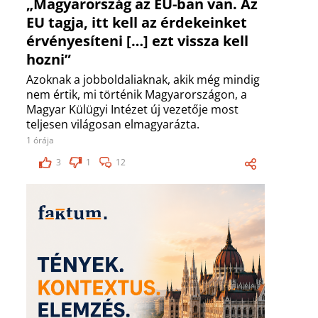
„Magyarország az EU-ban van. Az
EU tagja, itt kell az érdekeinket
érvényesíteni […] ezt vissza kell
hozni”
Azoknak a jobboldaliaknak, akik még mindig
nem értik, mi történik Magyarországon, a
Magyar Külügyi Intézet új vezetője most
teljesen világosan elmagyarázta.
1 órája
3
1
12