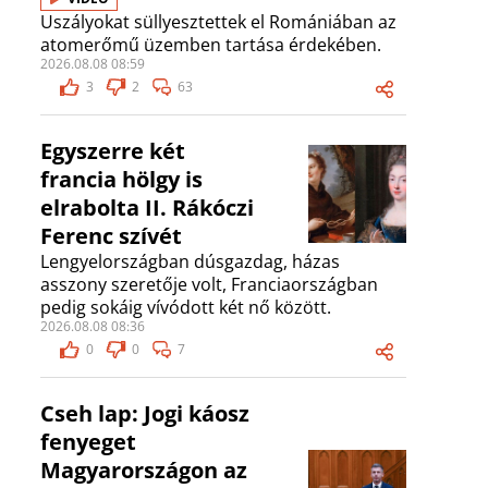
Uszályokat süllyesztettek el Romániában az
atomerőmű üzemben tartása érdekében.
2026.08.08 08:59
3
2
63
Egyszerre két
francia hölgy is
elrabolta II. Rákóczi
Ferenc szívét
Lengyelországban dúsgazdag, házas
asszony szeretője volt, Franciaországban
pedig sokáig vívódott két nő között.
2026.08.08 08:36
0
0
7
Cseh lap: Jogi káosz
fenyeget
Magyarországon az