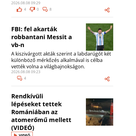
2026.08.08 09:29
4
0
8
FBI: fel akarták
robbantani Messit a
vb-n
A kiszivárgott akták szerint a labdarúgót két
különböző mérkőzés alkalmával is célba
vették volna a világbajnokságon.
2026.08.08 09:23
4
Rendkívüli
lépéseket tettek
Romániában az
atomerőmű mellett
(VIDEÓ)
VIDEÓ