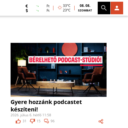
33°C
08. 08.
Ft
23°C
Ft
SZOMBAT
Gyere hozzánk podcastet
készíteni!
2026. július 6. hétfő 11:58
31
15
96