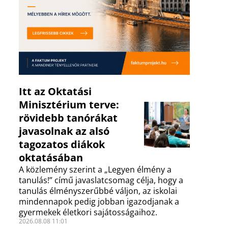
Itt az Oktatási
Minisztérium terve:
rövidebb tanórákat
javasolnak az alsó
tagozatos diákok
oktatásában
A közlemény szerint a „Legyen élmény a
tanulás!” című javaslatcsomag célja, hogy a
tanulás élményszerűbbé váljon, az iskolai
mindennapok pedig jobban igazodjanak a
gyermekek életkori sajátosságaihoz.
2026.08.08 11:01