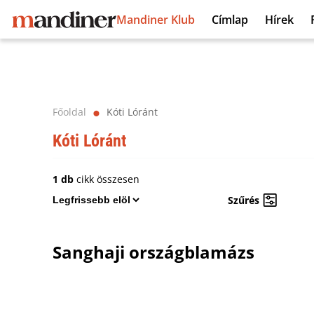
Mandiner Klub
Címlap
Hírek
Főoldal
Kóti Lóránt
⬤
Kóti Lóránt
1 db
cikk összesen
Szűrés
Sanghaji országblamázs