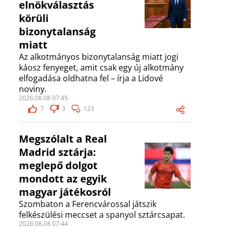
elnökválasztás
körüli
bizonytalanság
miatt
Az alkotmányos bizonytalanság miatt jogi
káosz fenyeget, amit csak egy új alkotmány
elfogadása oldhatna fel – írja a Lidové
noviny.
2026.08.08 07:45
7
3
123
Megszólalt a Real
Madrid sztárja:
meglepő dolgot
mondott az egyik
magyar játékosról
Szombaton a Ferencvárossal játszik
felkészülési meccset a spanyol sztárcsapat.
2026.08.08 07:44