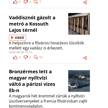
0
2
7
Vaddisznót gázolt a
metró a Kossuth
Lajos térnél
VIDEÓ
A helyszínre a fővárosi hivatásos tűzoltók
mellett egy vadász is érkezett.
2026.08.08 10:10
0
4
53
Bronzérmes lett a
magyar nyíltvízi
váltó a párizsi vizes
Eb-n
A magyarok hét éremmel zárták a nyíltvízi
úszóversenyeket a francia fővárosban zajló
kontinensviadalon.