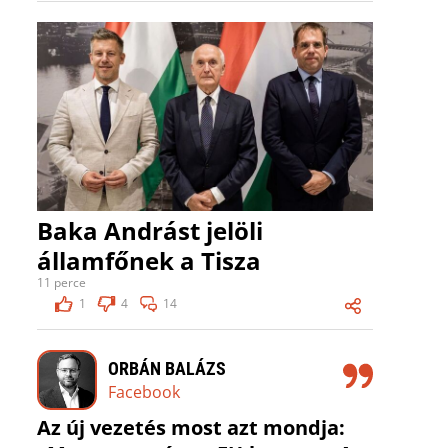
Baka Andrást jelöli
államfőnek a Tisza
11 perce
1
4
14
ORBÁN BALÁZS
Facebook
Az új vezetés most azt mondja: