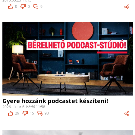
2015.05.25 11:15
0
0
9
Gyere hozzánk podcastet készíteni!
2026. július 6. hétfő 11:58
29
15
93