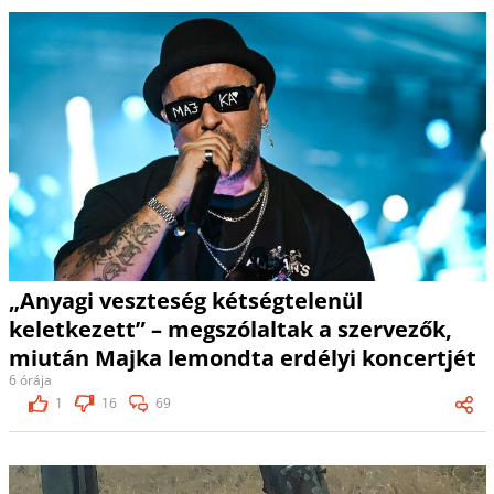
„Anyagi veszteség kétségtelenül
keletkezett” – megszólaltak a szervezők,
miután Majka lemondta erdélyi koncertjét
6 órája
1
16
69