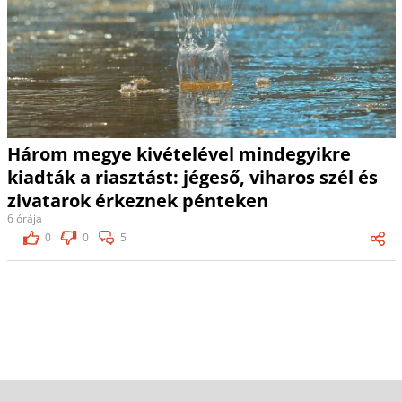
Három megye kivételével mindegyikre
kiadták a riasztást: jégeső, viharos szél és
zivatarok érkeznek pénteken
6 órája
0
0
5