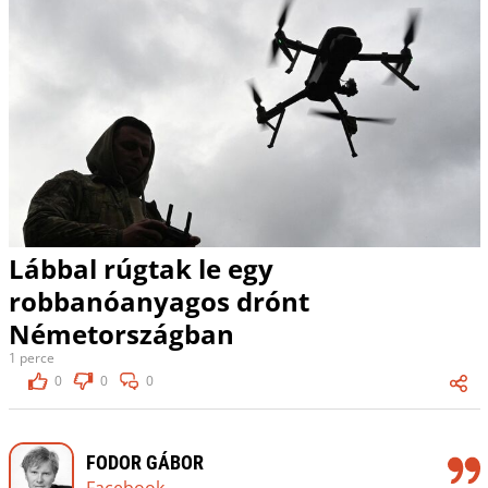
Lábbal rúgtak le egy
robbanóanyagos drónt
Németországban
1 perce
0
0
0
FODOR GÁBOR
Facebook