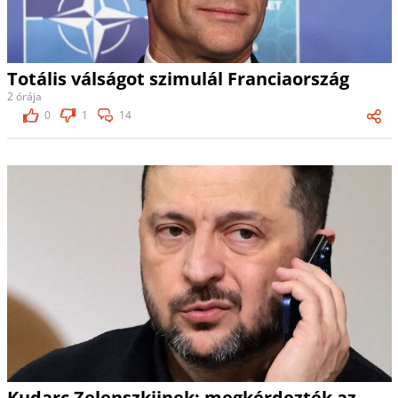
Totális válságot szimulál Franciaország
2 órája
0
1
14
Kudarc Zelenszkijnek: megkérdezték az