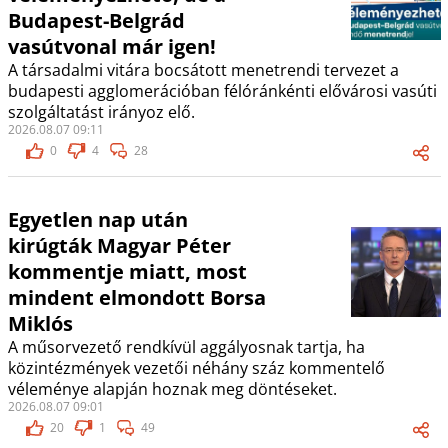
Budapest-Belgrád
vasútvonal már igen!
A társadalmi vitára bocsátott menetrendi tervezet a
budapesti agglomerációban félóránkénti elővárosi vasúti
szolgáltatást irányoz elő.
2026.08.07 09:11
0
4
28
Egyetlen nap után
kirúgták Magyar Péter
kommentje miatt, most
mindent elmondott Borsa
Miklós
A műsorvezető rendkívül aggályosnak tartja, ha
közintézmények vezetői néhány száz kommentelő
véleménye alapján hoznak meg döntéseket.
2026.08.07 09:01
20
1
49