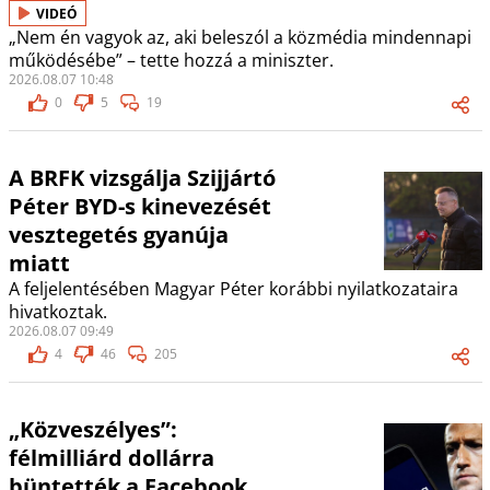
VIDEÓ
„Nem én vagyok az, aki beleszól a közmédia mindennapi
működésébe” – tette hozzá a miniszter.
2026.08.07 10:48
0
5
19
A BRFK vizsgálja Szijjártó
Péter BYD-s kinevezését
vesztegetés gyanúja
miatt
A feljelentésében Magyar Péter korábbi nyilatkozataira
hivatkoztak.
2026.08.07 09:49
4
46
205
„Közveszélyes”:
félmilliárd dollárra
büntették a Facebook