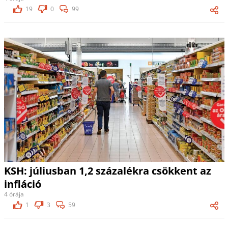
19
0
99
KSH: júliusban 1,2 százalékra csökkent az
infláció
4 órája
1
3
59