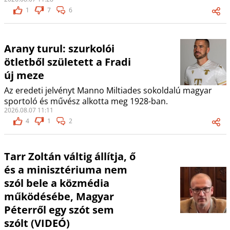
1
7
6
Arany turul: szurkolói
ötletből született a Fradi
új meze
Az eredeti jelvényt Manno Miltiades sokoldalú magyar
sportoló és művész alkotta meg 1928-ban.
2026.08.07 11:11
4
1
2
Tarr Zoltán váltig állítja, ő
és a minisztériuma nem
szól bele a közmédia
működésébe, Magyar
Péterről egy szót sem
szólt (VIDEÓ)