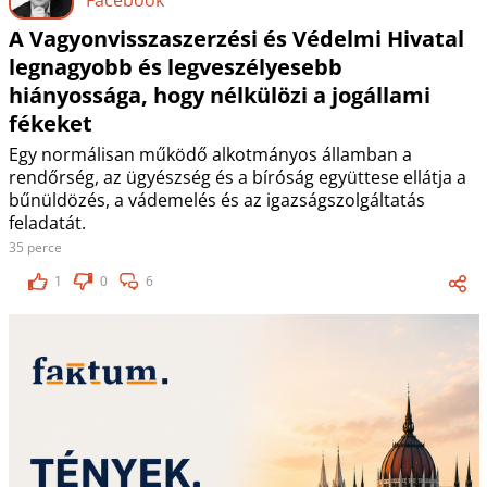
A Vagyonvisszaszerzési és Védelmi Hivatal
legnagyobb és legveszélyesebb
hiányossága, hogy nélkülözi a jogállami
fékeket
Egy normálisan működő alkotmányos államban a
rendőrség, az ügyészség és a bíróság együttese ellátja a
bűnüldözés, a vádemelés és az igazságszolgáltatás
feladatát.
35 perce
1
0
6