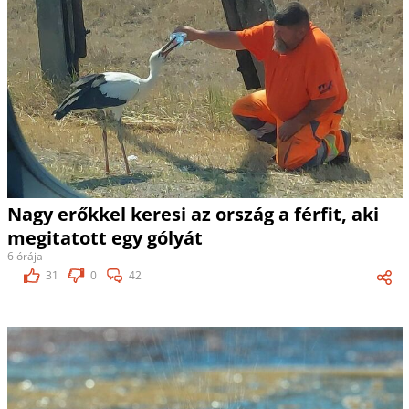
Nagy erőkkel keresi az ország a férfit, aki
megitatott egy gólyát
6 órája
31
0
42