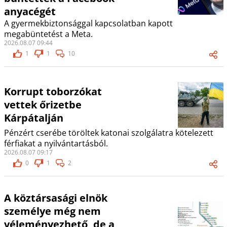
anyacégét
A gyermekbiztonsággal kapcsolatban kapott
megabüntetést a Meta.
2026.08.07 09:44
1
1
10
Korrupt toborzókat
vettek őrizetbe
Kárpátalján
Pénzért cserébe töröltek katonai szolgálatra kötelezett
férfiakat a nyilvántartásból.
2026.08.07 09:17
0
1
2
A köztársasági elnök
személye még nem
véleményezhető, de a