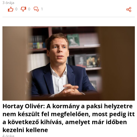
3 órája
0
0
1
Hortay Olivér: A kormány a paksi helyzetre
nem készült fel megfelelően, most pedig itt
a következő kihívás, amelyet már időben
kezelni kellene
4 órája