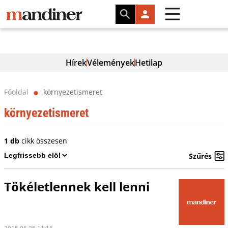
Hírek
Vélemények
Hetilap
Főoldal
környezetismeret
⬤
környezetismeret
1 db
cikk összesen
Szűrés
Tökéletlennek kell lenni