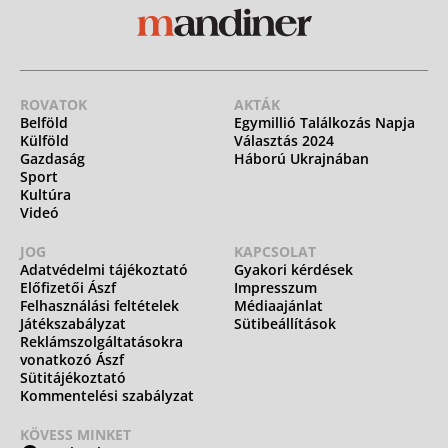
ROVATOK
AKTÁK
Belföld
Egymillió Találkozás Napja
Külföld
Választás 2024
Gazdaság
Háború Ukrajnában
Sport
Kultúra
Videó
JOG
KAPCSOLAT
Adatvédelmi tájékoztató
Gyakori kérdések
Előfizetői Ászf
Impresszum
Felhasználási feltételek
Médiaajánlat
Játékszabályzat
Sütibeállítások
Reklámszolgáltatásokra
vonatkozó Ászf
Sütitájékoztató
Kommentelési szabályzat
KÖVESS MINKET