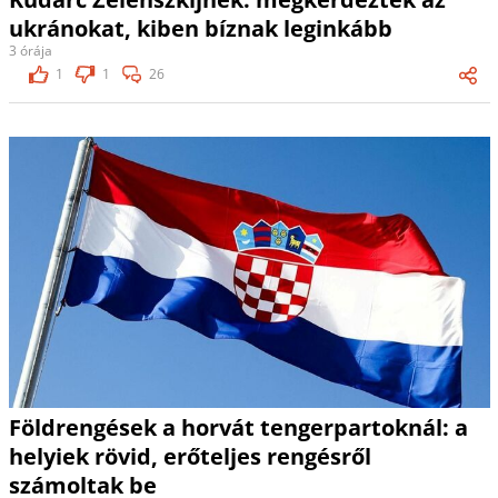
ukránokat, kiben bíznak leginkább
3 órája
1
1
26
Földrengések a horvát tengerpartoknál: a
helyiek rövid, erőteljes rengésről
számoltak be