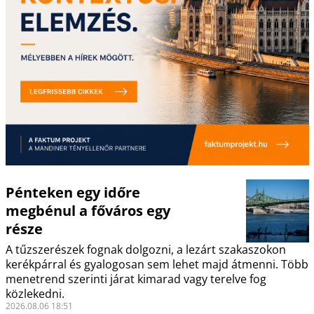
Pénteken egy időre
megbénul a főváros egy
része
A tűzszerészek fognak dolgozni, a lezárt szakaszokon
kerékpárral és gyalogosan sem lehet majd átmenni. Több
menetrend szerinti járat kimarad vagy terelve fog
közlekedni.
2026.08.06 18:51