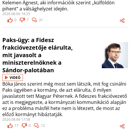
Kelemen Ágnest, aki információik szerint „külföldön
pihent” a válsághelyzet idején.
2026.08.06 18:25
0
7
31
Paks-ügy: a Fidesz
frakcióvezetője elárulta,
mit javasolt a
miniszterelnöknek a
Sándor-palotában
VIDEÓ
Bóka János szerint még most sem látszik, mit fog csinálni
Paks ügyében a kormány, de azt elárulta, ő milyen
javaslatott tett Magyar Péternek. A fideszes frakcióvezető
azt is megjegyezte, a kormányzati kommunikáció alapján
ez a probléma másfél hete nem is létezett, de most az
előző kormányt hibáztatják.
2026.08.06 17:58
17
0
12