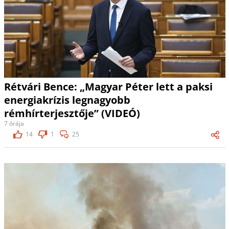
Rétvári Bence: „Magyar Péter lett a paksi
energiakrízis legnagyobb
rémhírterjesztője” (VIDEÓ)
7 órája
14
1
25