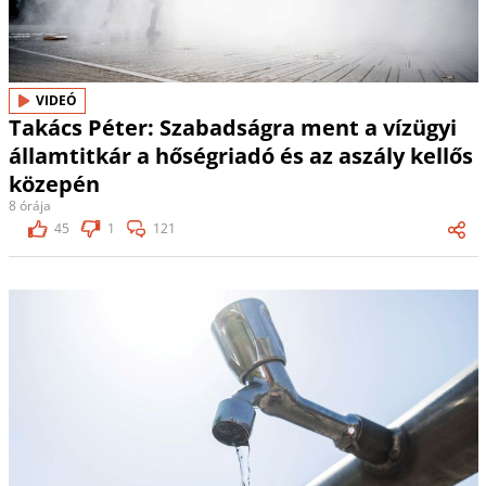
VIDEÓ
Takács Péter: Szabadságra ment a vízügyi
államtitkár a hőségriadó és az aszály kellős
közepén
8 órája
45
1
121