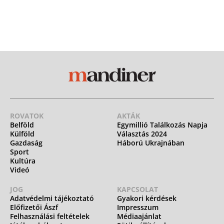
ROVATOK
AKTÁK
Belföld
Egymillió Találkozás Napja
Külföld
Választás 2024
Gazdaság
Háború Ukrajnában
Sport
Kultúra
Videó
JOG
KAPCSOLAT
Adatvédelmi tájékoztató
Gyakori kérdések
Előfizetői Ászf
Impresszum
Felhasználási feltételek
Médiaajánlat