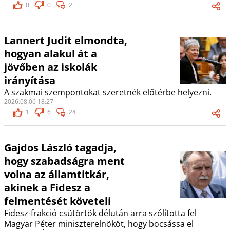
0
0
2
Lannert Judit elmondta,
hogyan alakul át a
jövőben az iskolák
irányítása
A szakmai szempontokat szeretnék előtérbe helyezni.
2026.08.06 18:27
1
6
24
Gajdos László tagadja,
hogy szabadságra ment
volna az államtitkár,
akinek a Fidesz a
felmentését követeli
Fidesz-frakció csütörtök délután arra szólította fel
Magyar Péter miniszterelnököt, hogy bocsássa el