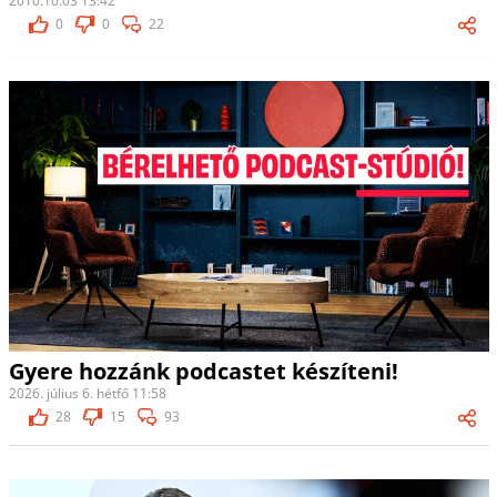
2010.10.03 13:42
0
0
22
Gyere hozzánk podcastet készíteni!
2026. július 6. hétfő 11:58
28
15
93