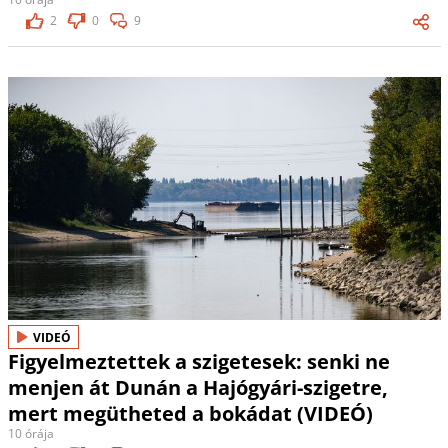
2
0
9
VIDEÓ
Figyelmeztettek a szigetesek: senki ne
menjen át Dunán a Hajógyári-szigetre,
mert megütheted a bokádat (VIDEÓ)
10 órája