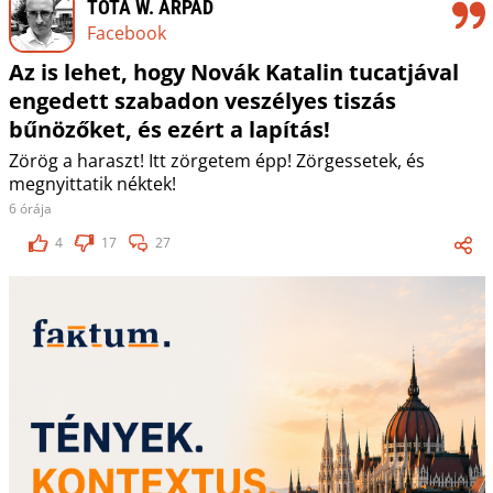
TÓTA W. ÁRPÁD
Facebook
Az is lehet, hogy Novák Katalin tucatjával
engedett szabadon veszélyes tiszás
bűnözőket, és ezért a lapítás!
Zörög a haraszt! Itt zörgetem épp! Zörgessetek, és
megnyittatik néktek!
6 órája
4
17
27