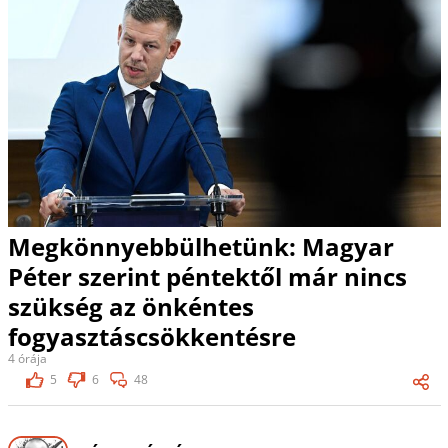
Megkönnyebbülhetünk: Magyar
Péter szerint péntektől már nincs
szükség az önkéntes
fogyasztáscsökkentésre
4 órája
5
6
48