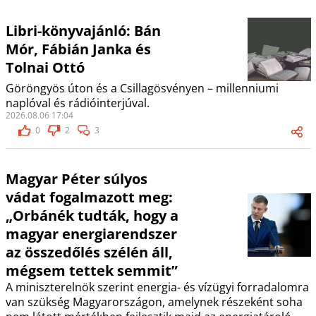
Libri-könyvajánló: Bán
Mór, Fábián Janka és
Tolnai Ottó
Göröngyös úton és a Csillagösvényen – millenniumi
naplóval és rádióinterjúval.
2026.08.06 17:04
0
2
3
Magyar Péter súlyos
vádat fogalmazott meg:
„Orbánék tudták, hogy a
magyar energiarendszer
az összedőlés szélén áll,
mégsem tettek semmit”
A miniszterelnök szerint energia- és vízügyi forradalomra
van szükség Magyarországon, amelynek részeként soha