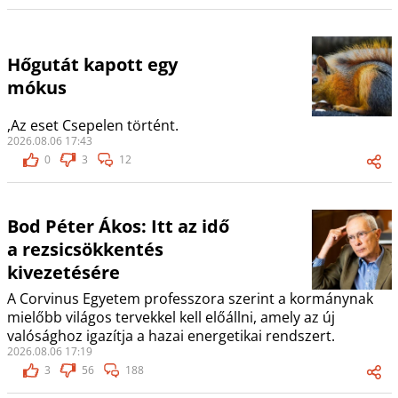
Hőgutát kapott egy
mókus
,Az eset Csepelen történt.
2026.08.06 17:43
0
3
12
Bod Péter Ákos: Itt az idő
a rezsicsökkentés
kivezetésére
A Corvinus Egyetem professzora szerint a kormánynak
mielőbb világos tervekkel kell előállni, amely az új
valósághoz igazítja a hazai energetikai rendszert.
2026.08.06 17:19
3
56
188