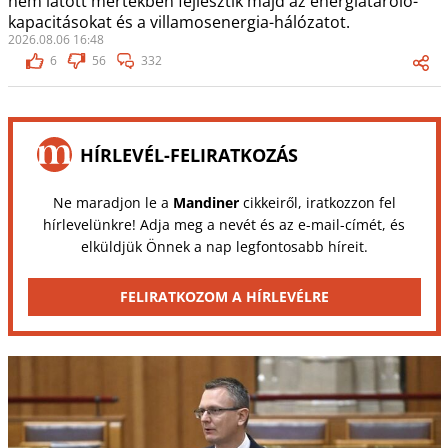
nem látott mértékben fejlesztik majd az energiatároló-
kapacitásokat és a villamosenergia-hálózatot.
2026.08.06 16:48
6
56
332
HÍRLEVÉL-FELIRATKOZÁS
Ne maradjon le a
Mandiner
cikkeiről, iratkozzon fel
hírlevelünkre! Adja meg a nevét és az e-mail-címét, és
elküldjük Önnek a nap legfontosabb híreit.
FELIRATKOZOM A HÍRLEVÉLRE