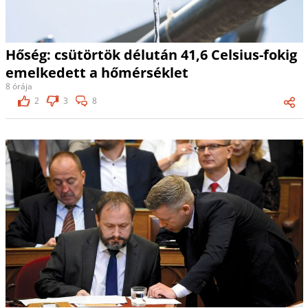
Hőség: csütörtök délután 41,6 Celsius-fokig
emelkedett a hőmérséklet
8 órája
2
3
8