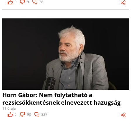
0
9
28
Horn Gábor: Nem folytatható a
rezsicsökkentésnek elnevezett hazugság
11 órája
5
93
327