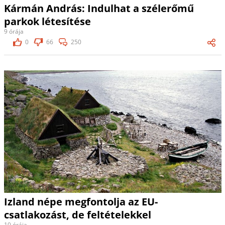
Kármán András: Indulhat a szélerőmű
parkok létesítése
9 órája
0
66
250
Izland népe megfontolja az EU-
csatlakozást, de feltételekkel
10 órája