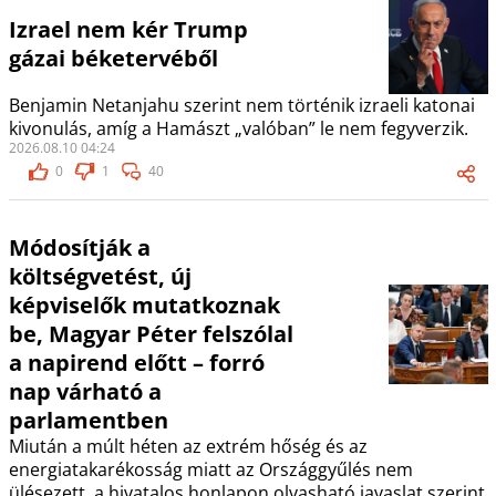
Izrael nem kér Trump
gázai béketervéből
Benjamin Netanjahu szerint nem történik izraeli katonai
kivonulás, amíg a Hamászt „valóban” le nem fegyverzik.
2026.08.10 04:24
0
1
40
Módosítják a
költségvetést, új
képviselők mutatkoznak
be, Magyar Péter felszólal
a napirend előtt – forró
nap várható a
parlamentben
Miután a múlt héten az extrém hőség és az
energiatakarékosság miatt az Országgyűlés nem
ülésezett, a hivatalos honlapon olvasható javaslat szerint