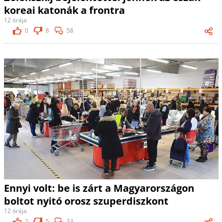
koreai katonák a frontra
12 órája
0
8
58
Ennyi volt: be is zárt a Magyarországon
boltot nyitó orosz szuperdiszkont
12 órája
2
5
33