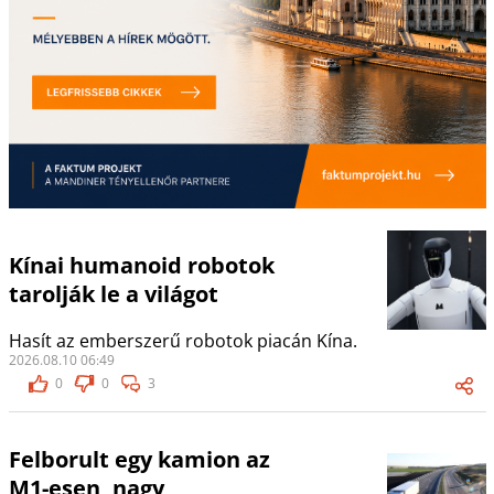
Kínai humanoid robotok
tarolják le a világot
Hasít az emberszerű robotok piacán Kína.
2026.08.10 06:49
0
0
3
Felborult egy kamion az
M1-esen, nagy