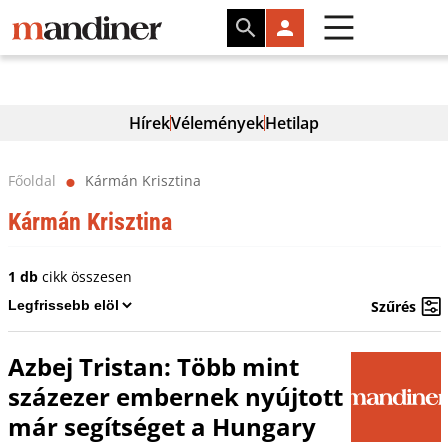
Hírek
Vélemények
Hetilap
Főoldal
Kármán Krisztina
⬤
Kármán Krisztina
1 db
cikk összesen
Szűrés
Azbej Tristan: Több mint
százezer embernek nyújtott
már segítséget a Hungary