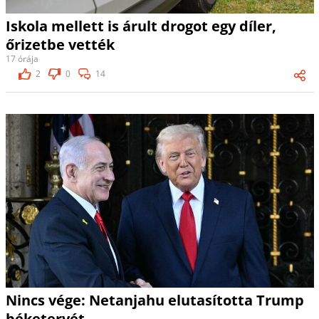
Iskola mellett is árult drogot egy díler,
őrizetbe vették
17 órája
2
0
14
Nincs vége: Netanjahu elutasította Trump
béketervét