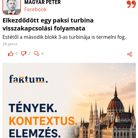
MAGYAR PÉTER
Facebook
Elkezdődött egy paksi turbina
visszakapcsolási folyamata
Estétől a második blokk 3-as turbinája is termelni fog.
28 perce
0
2
4