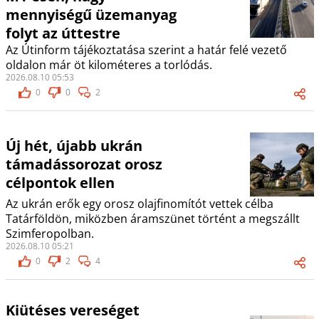
mennyiségű üzemanyag
folyt az úttestre
Az Útinform tájékoztatása szerint a határ felé vezető
oldalon már öt kilométeres a torlódás.
2026.08.10 05:53
0
0
2
Új hét, újabb ukrán
támadássorozat orosz
célpontok ellen
Az ukrán erők egy orosz olajfinomítót vettek célba
Tatárföldön, miközben áramszünet történt a megszállt
Szimferopolban.
2026.08.10 05:21
0
2
4
Kiütéses vereséget