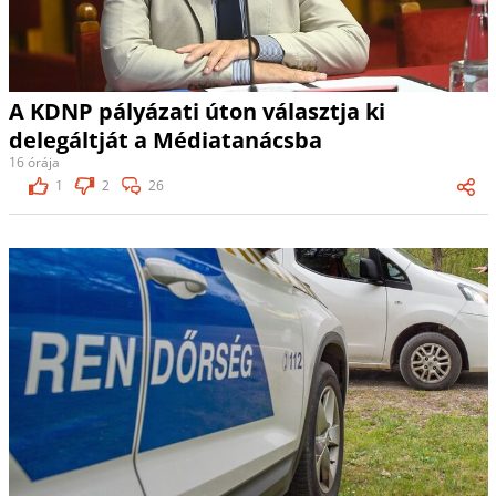
A KDNP pályázati úton választja ki
delegáltját a Médiatanácsba
16 órája
1
2
26