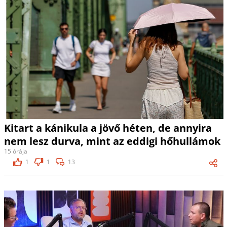
Kitart a kánikula a jövő héten, de annyira
nem lesz durva, mint az eddigi hőhullámok
15 órája
1
1
13