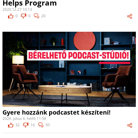
Helps Program
2020.12.27 10:13
0
0
20
Gyere hozzánk podcastet készíteni!
2026. július 6. hétfő 11:58
32
16
95