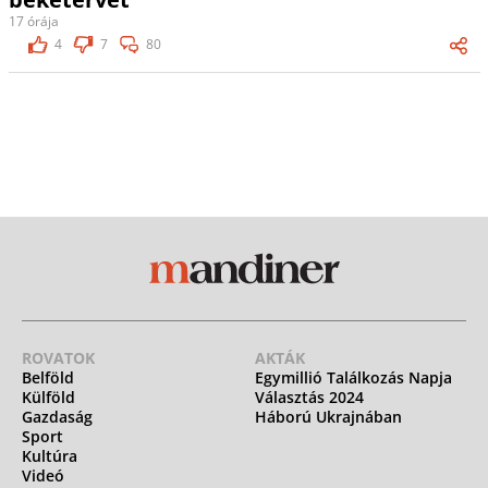
17 órája
4
7
80
ROVATOK
AKTÁK
Belföld
Egymillió Találkozás Napja
Külföld
Választás 2024
Gazdaság
Háború Ukrajnában
Sport
Kultúra
Videó