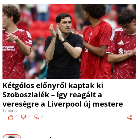
Kétgólos előnyről kaptak ki
Szoboszlaiék – így reagált a
vereségre a Liverpool új mestere
17 perce
0
0
0