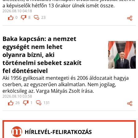
a képviselők hétfőn 13 órakor ülnek ismét össze.
2026.08.10 04:18
0
8
23
Baka kapcsán: a nemzet
egységét nem lehet
olyanra bízni, aki
történelmi sebeket szakít
fel döntéseivel
Aki 1956 gyilkosait mentegeti és 2006 áldozatait hagyja
cserben, az egyszerűen alkalmatlan. Nem jogilag,
erkölcsileg az. Varga Mátyás Zsolt írása.
2026.08.10 03:58
26
1
131
HÍRLEVÉL-FELIRATKOZÁS