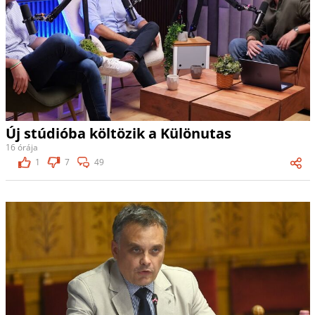
Új stúdióba költözik a Különutas
16 órája
1
7
49