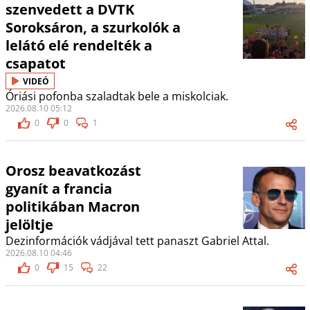
szenvedett a DVTK
Soroksáron, a szurkolók a
lelátó elé rendelték a
csapatot
VIDEÓ
Óriási pofonba szaladtak bele a miskolciak.
2026.08.10 05:12
0
0
1
Orosz beavatkozást
gyanít a francia
politikában Macron
jelöltje
Dezinformációk vádjával tett panaszt Gabriel Attal.
2026.08.10 04:46
0
15
22