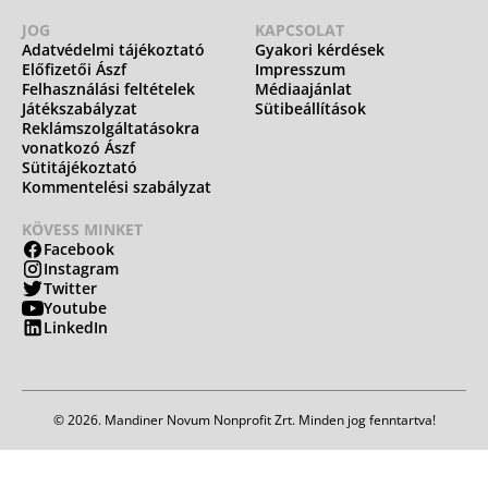
JOG
KAPCSOLAT
Adatvédelmi tájékoztató
Gyakori kérdések
Előfizetői Ászf
Impresszum
Felhasználási feltételek
Médiaajánlat
Játékszabályzat
Sütibeállítások
Reklámszolgáltatásokra
vonatkozó Ászf
Sütitájékoztató
Kommentelési szabályzat
KÖVESS MINKET
Facebook
Instagram
Twitter
Youtube
LinkedIn
© 2026. Mandiner Novum Nonprofit Zrt. Minden jog fenntartva!