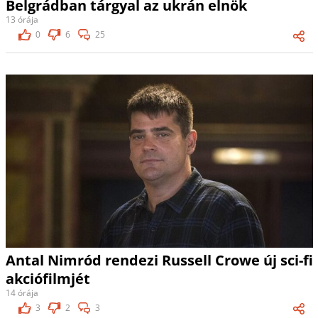
Belgrádban tárgyal az ukrán elnök
13 órája
0
6
25
Antal Nimród rendezi Russell Crowe új sci-fi
akciófilmjét
14 órája
3
2
3