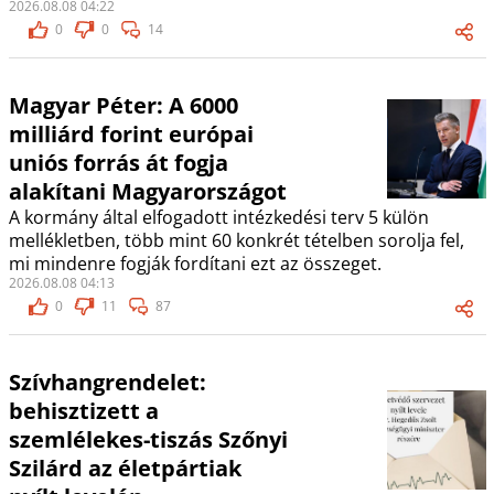
2026.08.08 04:22
0
0
14
Magyar Péter: A 6000
milliárd forint európai
uniós forrás át fogja
alakítani Magyarországot
A kormány által elfogadott intézkedési terv 5 külön
mellékletben, több mint 60 konkrét tételben sorolja fel,
mi mindenre fogják fordítani ezt az összeget.
2026.08.08 04:13
0
11
87
Szívhangrendelet:
behisztizett a
szemlélekes-tiszás Szőnyi
Szilárd az életpártiak