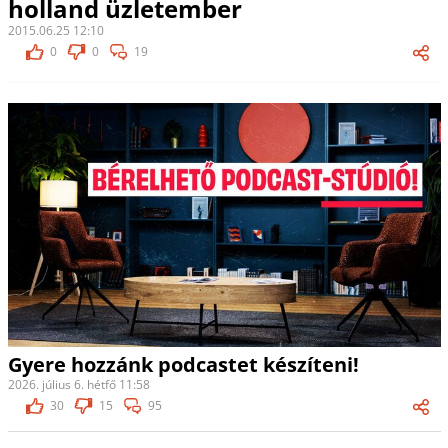
holland üzletember
2015.06.25 12:10
0
0
19
Gyere hozzánk podcastet készíteni!
2026. július 6. hétfő 11:58
30
15
95