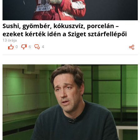
Sushi, gyömbér, kókuszvíz, porcelán –
ezeket kérték idén a Sziget sztárfellépői
13 órája
0
6
4