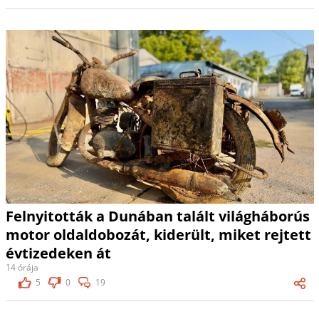
Felnyitották a Dunában talált világháborús
motor oldaldobozát, kiderült, miket rejtett
évtizedeken át
14 órája
5
0
19