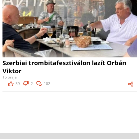
Szerbiai trombitafesztiválon lazít Orbán
Viktor
15 órája
39
2
102