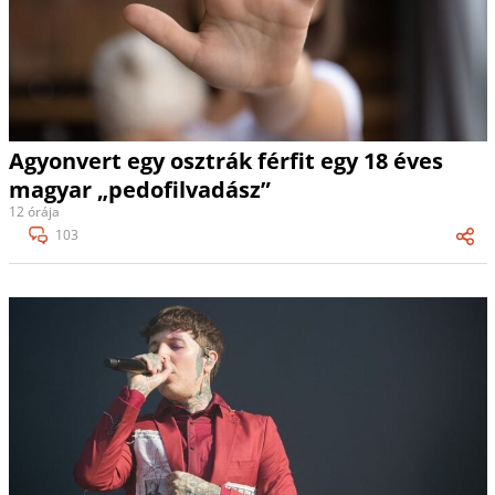
Agyonvert egy osztrák férfit egy 18 éves
magyar „pedofilvadász”
12 órája
103