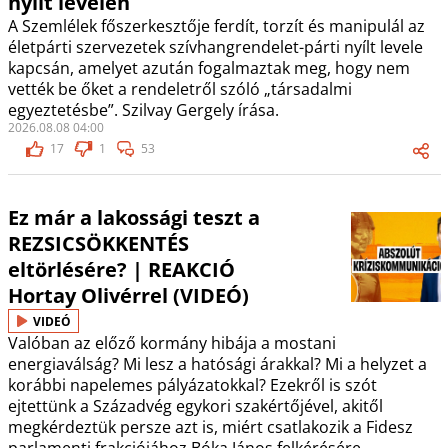
nyílt levelén
A Szemlélek főszerkesztője ferdít, torzít és manipulál az
életpárti szervezetek szívhangrendelet-párti nyílt levele
kapcsán, amelyet azután fogalmaztak meg, hogy nem
vették be őket a rendeletről szóló „társadalmi
egyeztetésbe”. Szilvay Gergely írása.
2026.08.08 04:00
17
1
53
Ez már a lakossági teszt a
REZSICSÖKKENTÉS
eltörlésére? | REAKCIÓ
Hortay Olivérrel (VIDEÓ)
VIDEÓ
Valóban az előző kormány hibája a mostani
energiaválság? Mi lesz a hatósági árakkal? Mi a helyzet a
korábbi napelemes pályázatokkal? Ezekről is szót
ejtettünk a Századvég egykori szakértőjével, akitől
megkérdeztük persze azt is, miért csatlakozik a Fidesz