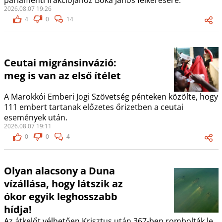
parlamenti frakciójához Bóka János felkérésére.
2026.08.07 19:26
4
0
14
Ceutai migránsinvázió:
meg is van az első ítélet
A Marokkói Emberi Jogi Szövetség pénteken közölte, hogy
111 embert tartanak előzetes őrizetben a ceutai
események után.
2026.08.07 19:11
0
0
4
Olyan alacsony a Duna
vízállása, hogy látszik az
ókor egyik leghosszabb
hídja!
Az átkelőt vélhetően Krisztus után 367-ben rombolták le.