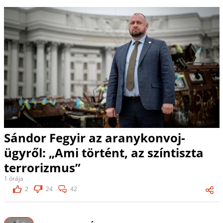
Sándor Fegyir az aranykonvoj-
ügyről: „Ami történt, az színtiszta
terrorizmus”
1 órája
2
24
42