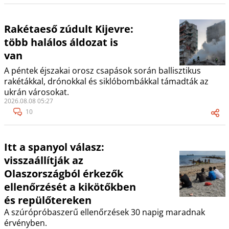
Rakétaeső zúdult Kijevre:
több halálos áldozat is
van
A péntek éjszakai orosz csapások során ballisztikus
rakétákkal, drónokkal és siklóbombákkal támadták az
ukrán városokat.
2026.08.08 05:27
10
Itt a spanyol válasz:
visszaállítják az
Olaszországból érkezők
ellenőrzését a kikötőkben
és repülőtereken
A szúrópróbaszerű ellenőrzések 30 napig maradnak
érvényben.