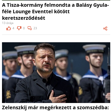
A Tisza-kormány felmondta a Balásy Gyula-
féle Lounge Eventtel kötött
keretszerződését
13 órája
4
0
23
Zelenszkij már megérkezett a szomszédba: