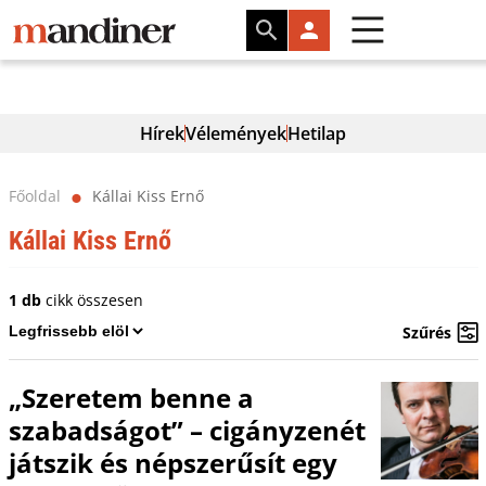
Hírek
Vélemények
Hetilap
Főoldal
Kállai Kiss Ernő
⬤
Kállai Kiss Ernő
1 db
cikk összesen
Szűrés
„Szeretem benne a
szabadságot” – cigányzenét
játszik és népszerűsít egy