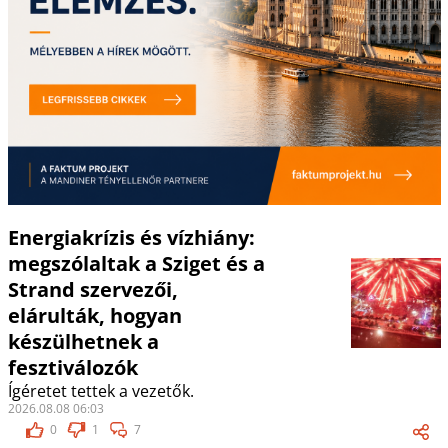
Energiakrízis és vízhiány:
megszólaltak a Sziget és a
Strand szervezői,
elárulták, hogyan
készülhetnek a
fesztiválozók
Ígéretet tettek a vezetők.
2026.08.08 06:03
0
1
7