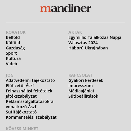
ROVATOK
AKTÁK
Belföld
Egymillió Találkozás Napja
Külföld
Választás 2024
Gazdaság
Háború Ukrajnában
Sport
Kultúra
Videó
JOG
KAPCSOLAT
Adatvédelmi tájékoztató
Gyakori kérdések
Előfizetői Ászf
Impresszum
Felhasználási feltételek
Médiaajánlat
Játékszabályzat
Sütibeállítások
Reklámszolgáltatásokra
vonatkozó Ászf
Sütitájékoztató
Kommentelési szabályzat
KÖVESS MINKET