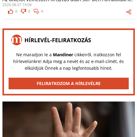
2026.08.07 19:06
6
0
4
HÍRLEVÉL-FELIRATKOZÁS
Ne maradjon le a
Mandiner
cikkeiről, iratkozzon fel
hírlevelünkre! Adja meg a nevét és az e-mail-címét, és
elküldjük Önnek a nap legfontosabb híreit.
FELIRATKOZOM A HÍRLEVÉLRE