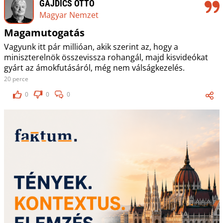
GAJDICS OTTÓ
Magyar Nemzet
Magamutogatás
Vagyunk itt pár millióan, akik szerint az, hogy a
miniszterelnök összevissza rohangál, majd kisvideókat
gyárt az ámokfutásáról, még nem válságkezelés.
20 perce
0
0
0