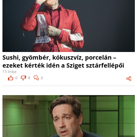
Sushi, gyömbér, kókuszvíz, porcelán –
ezeket kérték idén a Sziget sztárfellépői
15 órája
0
8
6