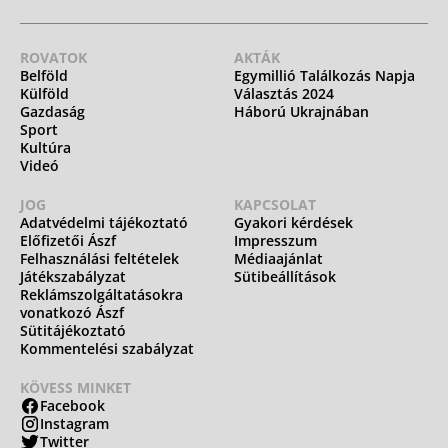
ROVATOK
AKTÁK
Belföld
Egymillió Találkozás Napja
Külföld
Választás 2024
Gazdaság
Háború Ukrajnában
Sport
Kultúra
Videó
JOG
KAPCSOLAT
Adatvédelmi tájékoztató
Gyakori kérdések
Előfizetői Ászf
Impresszum
Felhasználási feltételek
Médiaajánlat
Játékszabályzat
Sütibeállítások
Reklámszolgáltatásokra
vonatkozó Ászf
Sütitájékoztató
Kommentelési szabályzat
KÖVESS MINKET
Facebook
Instagram
Twitter