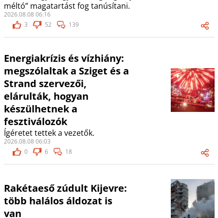
méltó” magatartást fog tanúsítani.
2026.08.08 06:16
3
52
139
Energiakrízis és vízhiány:
megszólaltak a Sziget és a
Strand szervezői,
elárulták, hogyan
készülhetnek a
fesztiválozók
Ígéretet tettek a vezetők.
2026.08.08 06:03
0
6
18
Rakétaeső zúdult Kijevre:
több halálos áldozat is
van