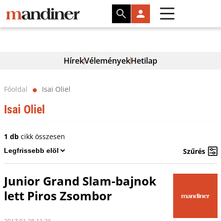
Hírek
Vélemények
Hetilap
Főoldal
Isai Oliel
⬤
Isai Oliel
1 db
cikk összesen
Szűrés
Junior Grand Slam-bajnok
lett Piros Zsombor