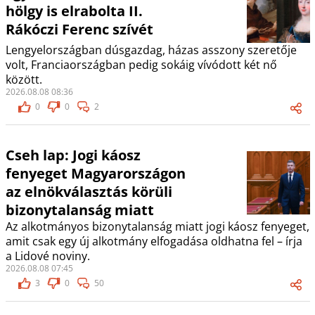
hölgy is elrabolta II.
Rákóczi Ferenc szívét
Lengyelországban dúsgazdag, házas asszony szeretője
volt, Franciaországban pedig sokáig vívódott két nő
között.
2026.08.08 08:36
0
0
2
Cseh lap: Jogi káosz
fenyeget Magyarországon
az elnökválasztás körüli
bizonytalanság miatt
Az alkotmányos bizonytalanság miatt jogi káosz fenyeget,
amit csak egy új alkotmány elfogadása oldhatna fel – írja
a Lidové noviny.
2026.08.08 07:45
3
0
50