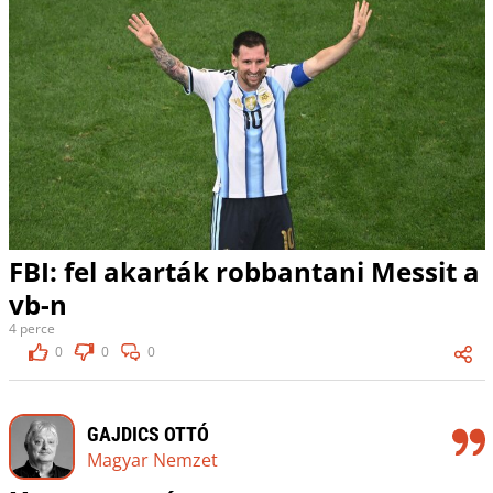
FBI: fel akarták robbantani Messit a
vb-n
4 perce
0
0
0
GAJDICS OTTÓ
Magyar Nemzet