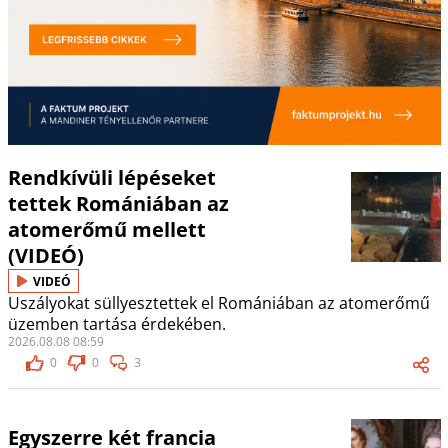
Rendkívüli lépéseket
tettek Romániában az
atomerőmű mellett
(VIDEÓ)
VIDEÓ
Uszályokat süllyesztettek el Romániában az atomerőmű
üzemben tartása érdekében.
2026.08.08 08:59
0
0
3
Egyszerre két francia