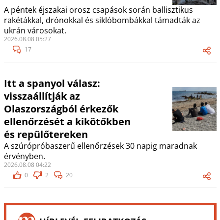
A péntek éjszakai orosz csapások során ballisztikus
rakétákkal, drónokkal és siklóbombákkal támadták az
ukrán városokat.
2026.08.08 05:27
17
Itt a spanyol válasz:
visszaállítják az
Olaszországból érkezők
ellenőrzését a kikötőkben
és repülőtereken
A szúrópróbaszerű ellenőrzések 30 napig maradnak
érvényben.
2026.08.08 04:22
0
2
20