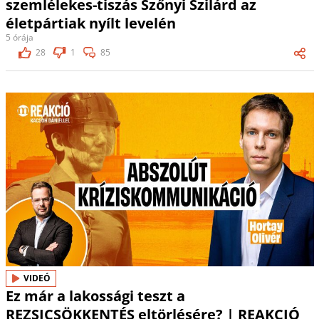
szemlélekes-tiszás Szőnyi Szilárd az
életpártiak nyílt levelén
5 órája
28
1
85
VIDEÓ
Ez már a lakossági teszt a
REZSICSÖKKENTÉS eltörlésére? | REAKCIÓ