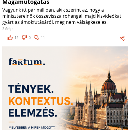
Magamutogatás
Vagyunk itt pár millióan, akik szerint az, hogy a
miniszterelnök összevissza rohangál, majd kisvideókat
gyárt az ámokfutásáról, még nem válságkezelés.
2 órája
15
0
11