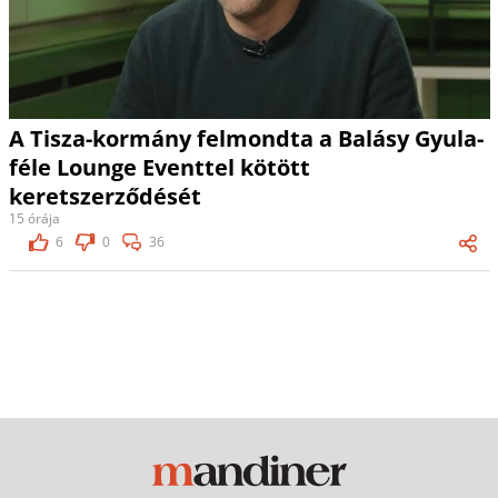
A Tisza-kormány felmondta a Balásy Gyula-
féle Lounge Eventtel kötött
keretszerződését
15 órája
6
0
36