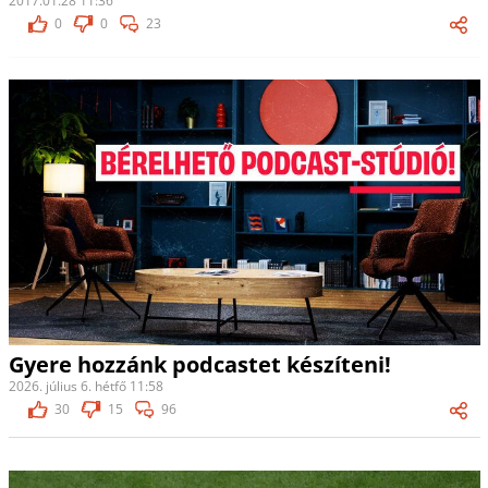
2017.01.28 11:36
0
0
23
Gyere hozzánk podcastet készíteni!
2026. július 6. hétfő 11:58
30
15
96