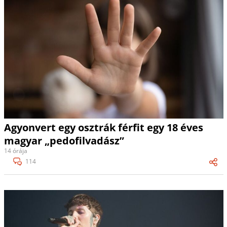
Agyonvert egy osztrák férfit egy 18 éves
magyar „pedofilvadász”
14 órája
114