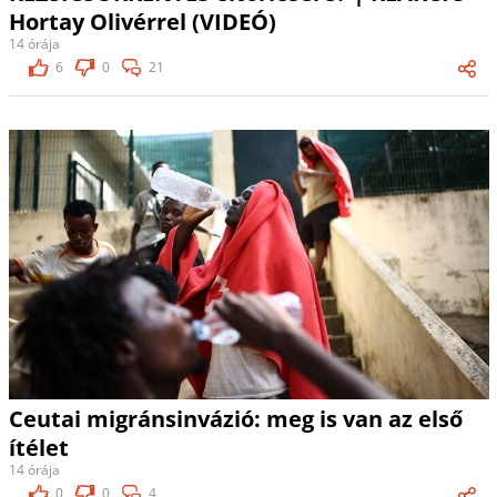
Hortay Olivérrel (VIDEÓ)
14 órája
6
0
21
Ceutai migránsinvázió: meg is van az első
ítélet
14 órája
0
0
4