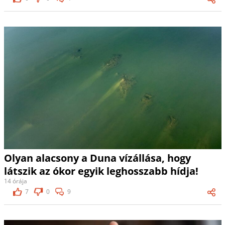
Olyan alacsony a Duna vízállása, hogy
látszik az ókor egyik leghosszabb hídja!
14 órája
7
0
9