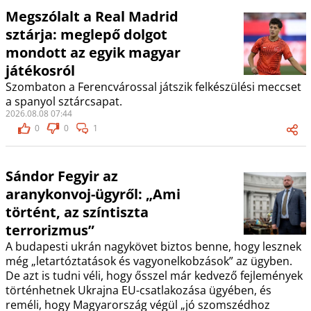
Megszólalt a Real Madrid
sztárja: meglepő dolgot
mondott az egyik magyar
játékosról
Szombaton a Ferencvárossal játszik felkészülési meccset
a spanyol sztárcsapat.
2026.08.08 07:44
0
0
1
Sándor Fegyir az
aranykonvoj-ügyről: „Ami
történt, az színtiszta
terrorizmus”
A budapesti ukrán nagykövet biztos benne, hogy lesznek
még „letartóztatások és vagyonelkobzások” az ügyben.
De azt is tudni véli, hogy ősszel már kedvező fejlemények
történhetnek Ukrajna EU-csatlakozása ügyében, és
reméli, hogy Magyarország végül „jó szomszédhoz