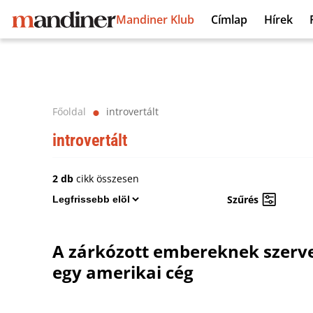
Mandiner Klub
Címlap
Hírek
Főoldal
introvertált
⬤
introvertált
2 db
cikk összesen
Szűrés
A zárkózott embereknek szerv
egy amerikai cég