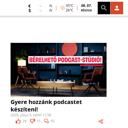
35°C
08. 07.
Ft
26°C
Ft
PÉNTEK
Gyere hozzánk podcastet
készíteni!
2026. július 6. hétfő 11:58
29
15
93