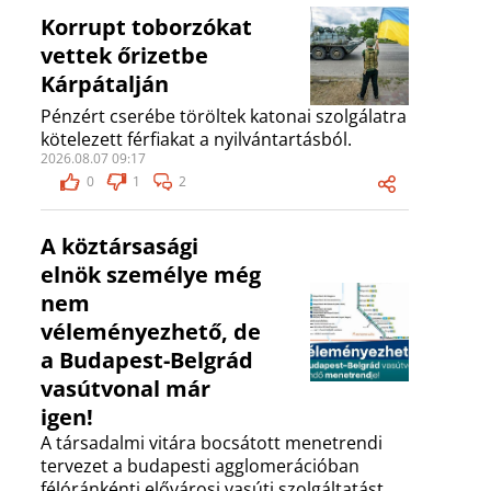
Korrupt toborzókat
vettek őrizetbe
Kárpátalján
Pénzért cserébe töröltek katonai szolgálatra
kötelezett férfiakat a nyilvántartásból.
2026.08.07 09:17
0
1
2
A köztársasági
elnök személye még
nem
véleményezhető, de
a Budapest-Belgrád
vasútvonal már
igen!
A társadalmi vitára bocsátott menetrendi
tervezet a budapesti agglomerációban
félóránkénti elővárosi vasúti szolgáltatást