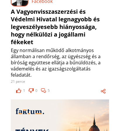
Facebook
A Vagyonvisszaszerzési és
Védelmi Hivatal legnagyobb és
legveszélyesebb hiányossága,
hogy nélkülözi a jogállami
fékeket
Egy normálisan működő alkotmányos
államban a rendőrség, az ügyészség és a
bíróság együttese ellátja a bűnüldözés, a
vádemelés és az igazságszolgáltatás
feladatát.
21 perce
1
0
5