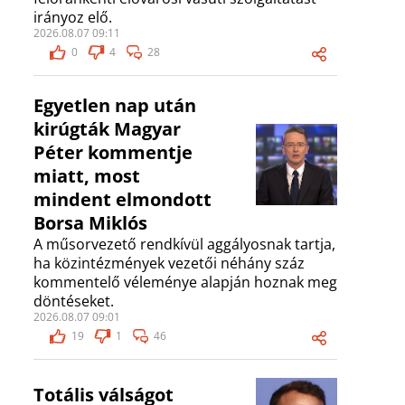
irányoz elő.
2026.08.07 09:11
0
4
28
Egyetlen nap után
kirúgták Magyar
Péter kommentje
miatt, most
mindent elmondott
Borsa Miklós
A műsorvezető rendkívül aggályosnak tartja,
ha közintézmények vezetői néhány száz
kommentelő véleménye alapján hoznak meg
döntéseket.
2026.08.07 09:01
19
1
46
Totális válságot