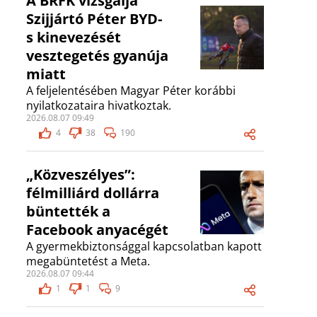
A BRFK vizsgálja
Szijjártó Péter BYD-
s kinevezését
vesztegetés gyanúja
miatt
A feljelentésében Magyar Péter korábbi
nyilatkozataira hivatkoztak.
2026.08.07 09:49
4
38
190
„Közveszélyes”:
félmilliárd dollárra
büntették a
Facebook anyacégét
A gyermekbiztonsággal kapcsolatban kapott
megabüntetést a Meta.
2026.08.07 09:44
1
1
9