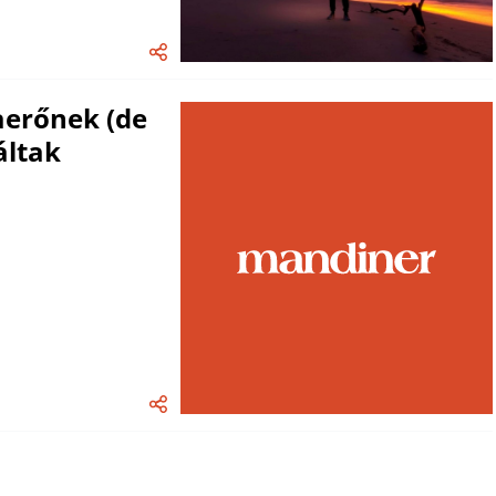
aerőnek (de
áltak