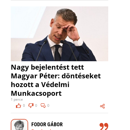
Nagy bejelentést tett
Magyar Péter: döntéseket
hozott a Védelmi
Munkacsoport
1 perce
0
0
0
FODOR GÁBOR