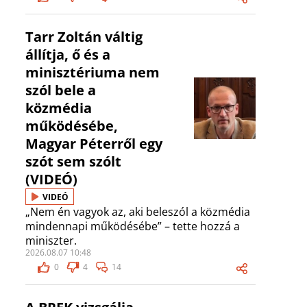
Tarr Zoltán váltig
állítja, ő és a
minisztériuma nem
szól bele a
közmédia
működésébe,
Magyar Péterről egy
szót sem szólt
(VIDEÓ)
VIDEÓ
„Nem én vagyok az, aki beleszól a közmédia
mindennapi működésébe” – tette hozzá a
miniszter.
2026.08.07 10:48
0
4
14