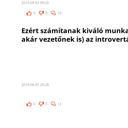
2019.09.03 09:20
0
0
10
Ezért számítanak kiváló munk
akár vezetőnek is) az introvert
2019.06.05 20:28
0
0
12