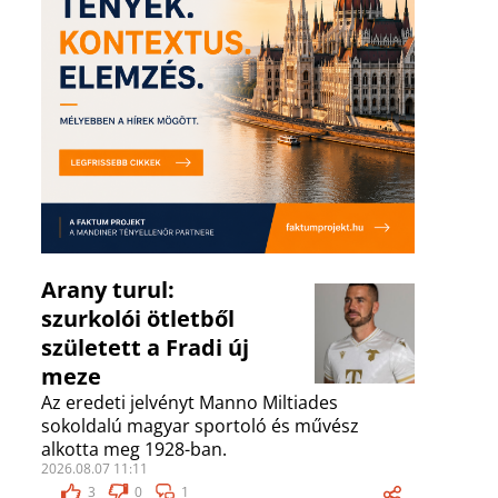
Arany turul:
szurkolói ötletből
született a Fradi új
meze
Az eredeti jelvényt Manno Miltiades
sokoldalú magyar sportoló és művész
alkotta meg 1928-ban.
2026.08.07 11:11
3
0
1