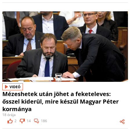
VIDEÓ
Mézeshetek után jöhet a feketeleves:
ősszel kiderül, mire készül Magyar Péter
kormánya
18 órája
2
14
186