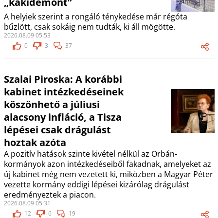
„kakidémont”
A helyiek szerint a rongáló ténykedése már régóta
bűzlött, csak sokáig nem tudták, ki áll mögötte.
2026.08.09 05:53
0
3
37
Szalai Piroska: A korábbi
kabinet intézkedéseinek
köszönhető a júliusi
alacsony infláció, a Tisza
lépései csak drágulást
hoztak azóta
A pozitív hatások szinte kivétel nélkül az Orbán-
kormányok azon intézkedéseiből fakadnak, amelyeket az
új kabinet még nem vezetett ki, miközben a Magyar Péter
vezette kormány eddigi lépései kizárólag drágulást
eredményeztek a piacon.
2026.08.09 05:31
12
6
19