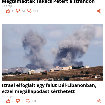
Megtámadták Takács Pétert a strandon
18 órája
5
72
474
Izrael elfoglalt egy falut Dél-Libanonban,
ezzel megállapodást sérthetett
18 órája
2
3
131