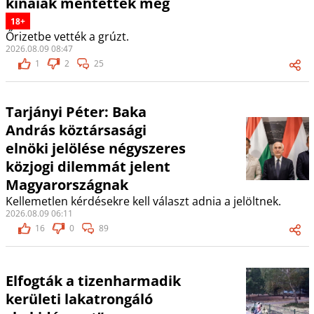
kínaiak mentették meg
18+
Őrizetbe vették a grúzt.
2026.08.09 08:47
1
2
25
Tarjányi Péter: Baka
András köztársasági
elnöki jelölése négyszeres
közjogi dilemmát jelent
Magyarországnak
Kellemetlen kérdésekre kell választ adnia a jelöltnek.
2026.08.09 06:11
16
0
89
Elfogták a tizenharmadik
kerületi lakatrongáló