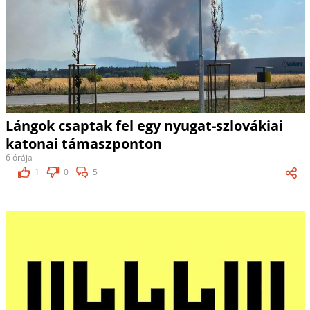
Lángok csaptak fel egy nyugat-szlovákiai
katonai támaszponton
6 órája
1
0
5