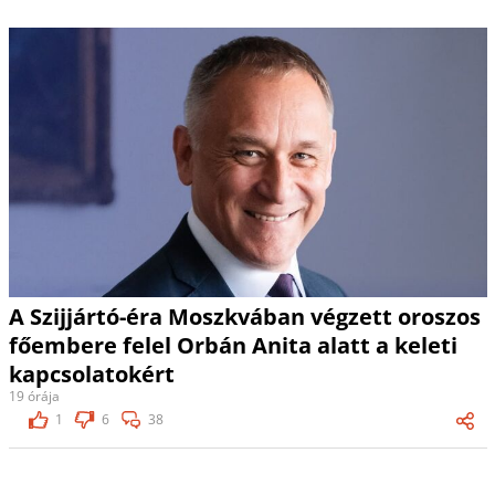
A Szijjártó-éra Moszkvában végzett oroszos
főembere felel Orbán Anita alatt a keleti
kapcsolatokért
19 órája
1
6
38