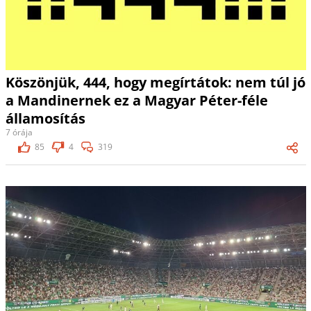
Köszönjük, 444, hogy megírtátok: nem túl jó
a Mandinernek ez a Magyar Péter-féle
államosítás
7 órája
85
4
319