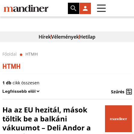
Hírek
Vélemények
Hetilap
Főoldal
HTMH
⬤
HTMH
1 db
cikk összesen
Szűrés
Ha az EU hezitál, mások
töltik be a balkáni
vákuumot – Deli Andor a