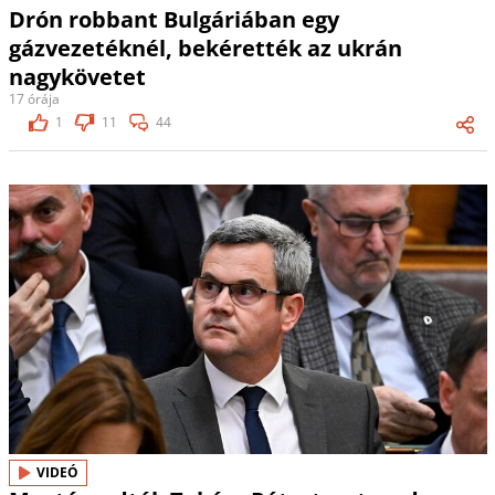
Drón robbant Bulgáriában egy
gázvezetéknél, bekérették az ukrán
nagykövetet
17 órája
1
11
44
VIDEÓ