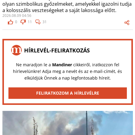
olyan szimbolikus győzelmeket, amelyekkel igazolni tudja
a kolosszális veszteségeket a saját lakossága előtt.
2026.08.09 04:56
0
11
31
HÍRLEVÉL-FELIRATKOZÁS
Ne maradjon le a
Mandiner
cikkeiről, iratkozzon fel
hírlevelünkre! Adja meg a nevét és az e-mail-címét, és
elküldjük Önnek a nap legfontosabb híreit.
FELIRATKOZOM A HÍRLEVÉLRE