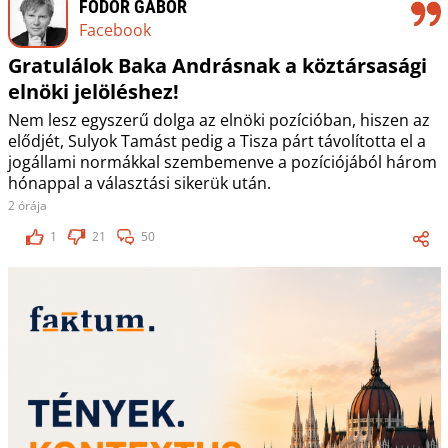
FODOR GÁBOR
Facebook
Gratulálok Baka Andrásnak a köztársasági
elnöki jelöléshez!
Nem lesz egyszerű dolga az elnöki pozícióban, hiszen az
elődjét, Sulyok Tamást pedig a Tisza párt távolította el a
jogállami normákkal szembemenve a pozíciójából három
hónappal a választási sikerük után.
2 órája
1
21
50