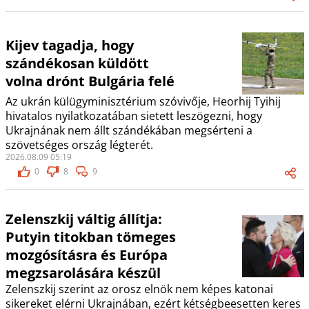
Kijev tagadja, hogy
szándékosan küldött
volna drónt Bulgária felé
Az ukrán külügyminisztérium szóvivője, Heorhij Tyihij
hivatalos nyilatkozatában sietett leszögezni, hogy
Ukrajnának nem állt szándékában megsérteni a
szövetséges ország légterét.
2026.08.09 05:19
0
8
9
Zelenszkij váltig állítja:
Putyin titokban tömeges
mozgósításra és Európa
megzsarolására készül
Zelenszkij szerint az orosz elnök nem képes katonai
sikereket elérni Ukrajnában, ezért kétségbeesetten keres