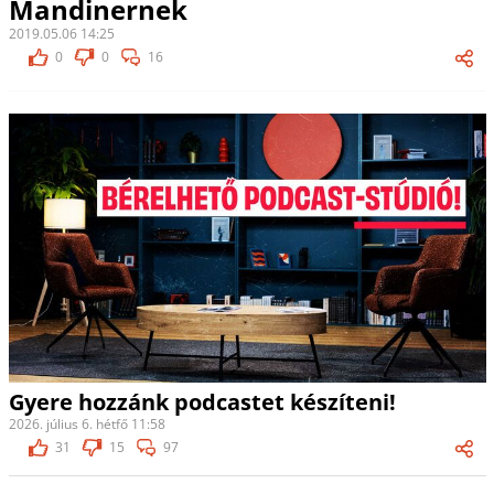
Mandinernek
2019.05.06 14:25
0
0
16
Gyere hozzánk podcastet készíteni!
2026. július 6. hétfő 11:58
31
15
97