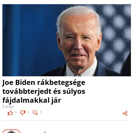
Joe Biden rákbetegsége
továbbterjedt és súlyos
fájdalmakkal jár
2 órája
1
1
7