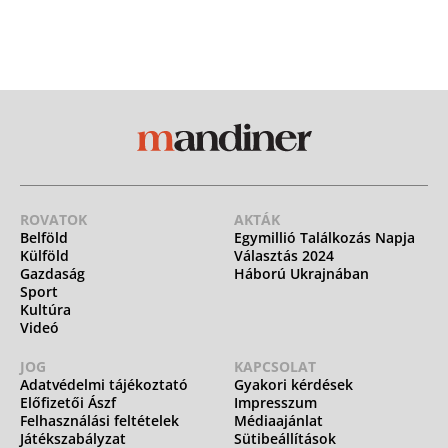
ROVATOK
AKTÁK
Belföld
Egymillió Találkozás Napja
Külföld
Választás 2024
Gazdaság
Háború Ukrajnában
Sport
Kultúra
Videó
JOG
KAPCSOLAT
Adatvédelmi tájékoztató
Gyakori kérdések
Előfizetői Ászf
Impresszum
Felhasználási feltételek
Médiaajánlat
Játékszabályzat
Sütibeállítások