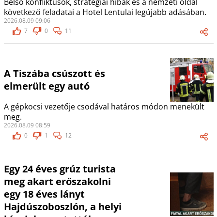
Belső konfliktusok, stratégiai hibák és a nemzeti oldal
következő feladatai a Hotel Lentulai legújabb adásában.
2026.08.09 09:06
7
0
11
A Tiszába csúszott és
elmerült egy autó
A gépkocsi vezetője csodával határos módon menekült
meg.
2026.08.09 08:59
0
1
12
Egy 24 éves grúz turista
meg akart erőszakolni
egy 18 éves lányt
Hajdúszoboszlón, a helyi