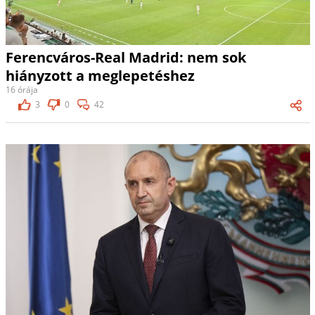
Ferencváros-Real Madrid: nem sok
hiányzott a meglepetéshez
16 órája
3
0
42