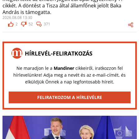
cikkét. A döntést a Tisza által államfőnek jelölt Baka
András is támogatta.
2026.08.08 13:30
2
52
371
HÍRLEVÉL-FELIRATKOZÁS
Ne maradjon le a
Mandiner
cikkeiről, iratkozzon fel
hírlevelünkre! Adja meg a nevét és az e-mail-címét, és
elküldjük Önnek a nap legfontosabb híreit.
FELIRATKOZOM A HÍRLEVÉLRE