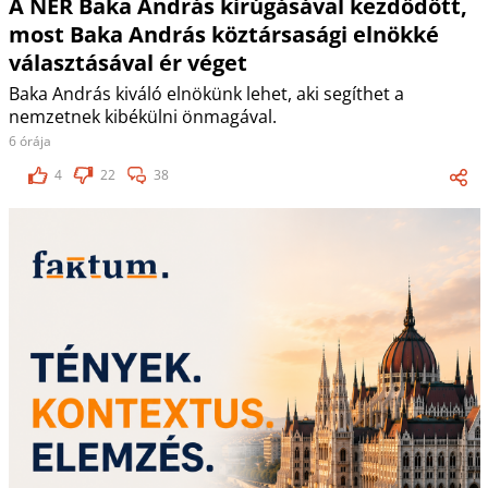
A NER Baka András kirúgásával kezdődött,
most Baka András köztársasági elnökké
választásával ér véget
Baka András kiváló elnökünk lehet, aki segíthet a
nemzetnek kibékülni önmagával.
6 órája
4
22
38