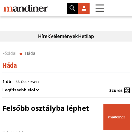
Hírek
Vélemények
Hetilap
Főoldal
Háda
⬤
Háda
1 db
cikk összesen
Szűrés
Felsőbb osztályba léphet