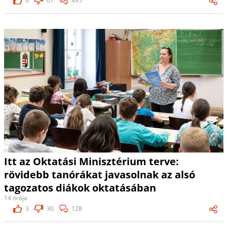
6
61
495
Itt az Oktatási Minisztérium terve:
rövidebb tanórákat javasolnak az alsó
tagozatos diákok oktatásában
14 órája
3
30
128