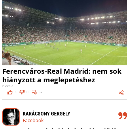
Ferencváros-Real Madrid: nem sok
hiányzott a meglepetéshez
6 órája
3
0
37
KARÁCSONY GERGELY
Facebook