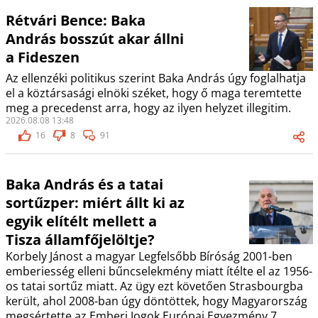
Rétvári Bence: Baka
András bosszút akar állni
a Fideszen
Az ellenzéki politikus szerint Baka András úgy foglalhatja
el a köztársasági elnöki széket, hogy ő maga teremtette
meg a precedenst arra, hogy az ilyen helyzet illegitim.
2026.08.08 13:48
16
8
91
Baka András és a tatai
sortűzper: miért állt ki az
egyik elítélt mellett a
Tisza államfőjelöltje?
Korbely Jánost a magyar Legfelsőbb Bíróság 2001-ben
emberiesség elleni bűncselekmény miatt ítélte el az 1956-
os tatai sortűz miatt. Az ügy ezt követően Strasbourgba
került, ahol 2008-ban úgy döntöttek, hogy Magyarország
megsértette az Emberi Jogok Európai Egyezmény 7.