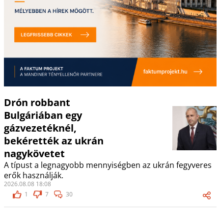
Drón robbant
Bulgáriában egy
gázvezetéknél,
bekérették az ukrán
nagykövetet
A típust a legnagyobb mennyiségben az ukrán fegyveres
erők használják.
2026.08.08 18:08
1
7
30