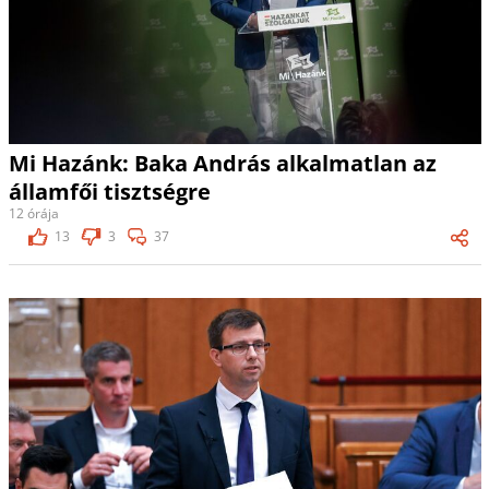
Mi Hazánk: Baka András alkalmatlan az
államfői tisztségre
12 órája
13
3
37