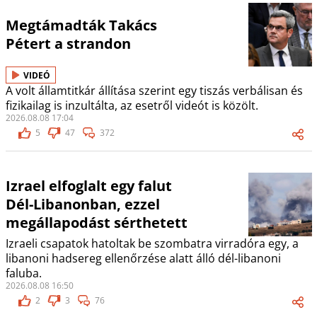
Megtámadták Takács
Pétert a strandon
VIDEÓ
A volt államtitkár állítása szerint egy tiszás verbálisan és
fizikailag is inzultálta, az esetről videót is közölt.
2026.08.08 17:04
5
47
372
Izrael elfoglalt egy falut
Dél-Libanonban, ezzel
megállapodást sérthetett
Izraeli csapatok hatoltak be szombatra virradóra egy, a
libanoni hadsereg ellenőrzése alatt álló dél-libanoni
faluba.
2026.08.08 16:50
2
3
76