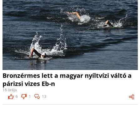
Bronzérmes lett a magyar nyíltvízi váltó a
párizsi vizes Eb-n
16 órája
6
1
13