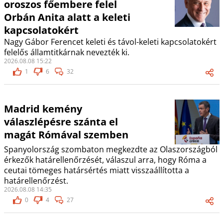
oroszos főembere felel
Orbán Anita alatt a keleti
kapcsolatokért
Nagy Gábor Ferencet keleti és távol-keleti kapcsolatokért
felelős államtitkárnak nevezték ki.
2026.08.08 15:22
1
6
32
Madrid kemény
válaszlépésre szánta el
magát Rómával szemben
Spanyolország szombaton megkezdte az Olaszországból
érkezők határellenőrzését, válaszul arra, hogy Róma a
ceutai tömeges határsértés miatt visszaállította a
határellenőrzést.
2026.08.08 14:35
0
4
27