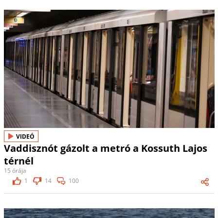
VIDEÓ
Vaddisznót gázolt a metró a Kossuth Lajos
térnél
15 órája
1
14
100