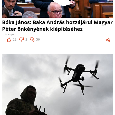
Bóka János: Baka András hozzájárul Magyar
Péter önkényének kiépítéséhez
13 órája
22
3
56