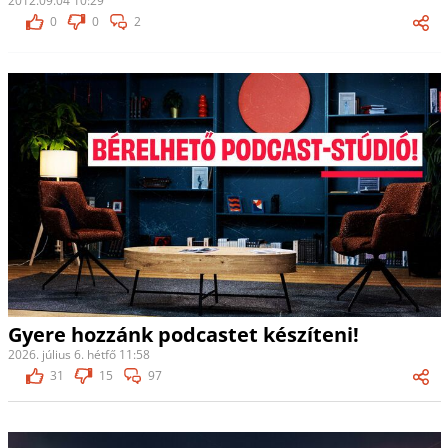
2012.09.04 10:29
0
0
2
Gyere hozzánk podcastet készíteni!
2026. július 6. hétfő 11:58
31
15
97