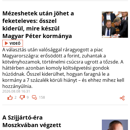
Mézeshetek után jöhet a
feketeleves: ősszel
kiderül, mire készül
Magyar Péter kormánya
VIDEÓ
A választás után valósággal ráragyogott a piac
Magyarországra: erősödött a forint, zuhantak a
kötvényhozamok, történelmi csúcsra ugrott a tőzsde. A
háttérben azonban komoly költségvetési gondok
húzódnak. Ősszel kiderülhet, hogyan faragná le a
kormány a 7 százalék körüli hiányt – és ehhez mihez kell
hozzányúlnia.
2026.08.08 16:31
2
9
158
A Szijjártó-éra
Moszkvában végzett