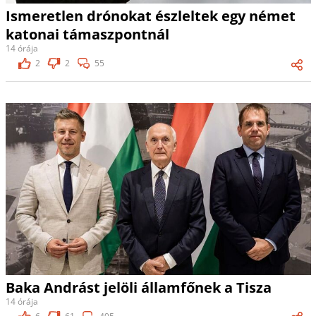
Ismeretlen drónokat észleltek egy német
katonai támaszpontnál
14 órája
2
2
55
Baka Andrást jelöli államfőnek a Tisza
14 órája