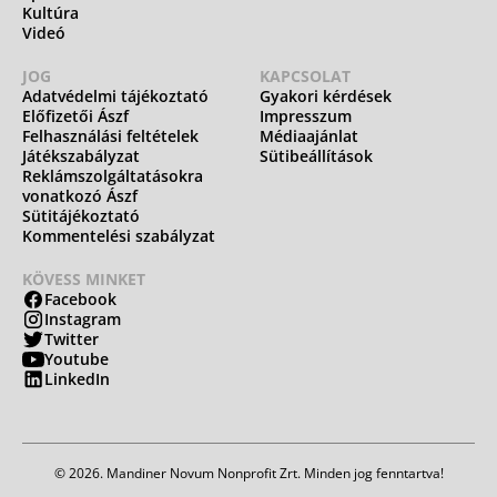
Kultúra
Videó
JOG
KAPCSOLAT
Adatvédelmi tájékoztató
Gyakori kérdések
Előfizetői Ászf
Impresszum
Felhasználási feltételek
Médiaajánlat
Játékszabályzat
Sütibeállítások
Reklámszolgáltatásokra
vonatkozó Ászf
Sütitájékoztató
Kommentelési szabályzat
KÖVESS MINKET
Facebook
Instagram
Twitter
Youtube
LinkedIn
© 2026. Mandiner Novum Nonprofit Zrt. Minden jog fenntartva!