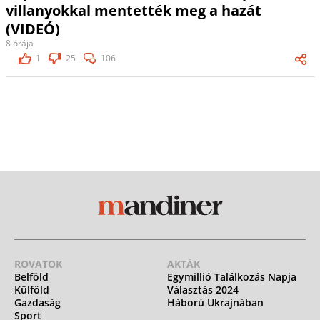
villanyokkal mentették meg a hazát
(VIDEÓ)
8 órája
1
25
106
ROVATOK
AKTÁK
Belföld
Egymillió Találkozás Napja
Külföld
Választás 2024
Gazdaság
Háború Ukrajnában
Sport