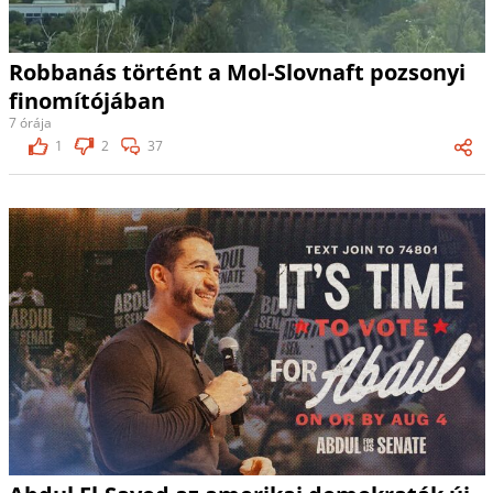
Robbanás történt a Mol-Slovnaft pozsonyi
finomítójában
7 órája
1
2
37