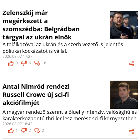
Zelenszkij már
megérkezett a
szomszédba: Belgrádban
tárgyal az ukrán elnök
A találkozóval az ukrán és a szerb vezető is jelentős
politikai kockázatot is vállal.
2026.08.07 17:27
0
6
16
Antal Nimród rendezi
Russell Crowe új sci-fi
akciófilmjét
A magyar rendező szerint a Bluefly intenzív, valósághű és
karakterközpontú thriller lesz merész sci-fi környezetben.
2026.08.07 16:43
1
2
2