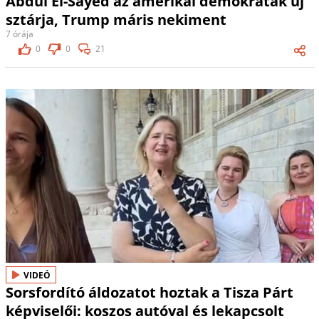
Abdul El-Sayed az amerikai demokraták új
sztárja, Trump máris nekiment
7 órája
0
0
21
VIDEÓ
Sorsfordító áldozatot hoztak a Tisza Párt
képviselői: koszos autóval és lekapcsolt