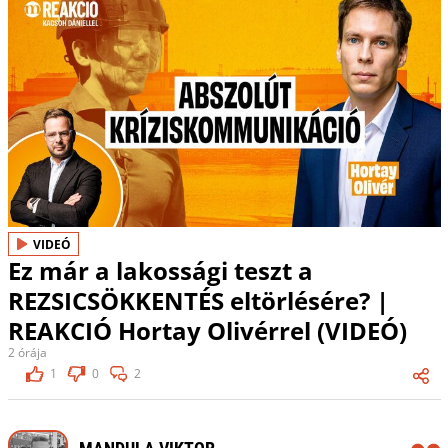
VIDEÓ
Ez már a lakossági teszt a
REZSICSÖKKENTÉS eltörlésére? |
REAKCIÓ Hortay Olivérrel (VIDEÓ)
2 órája
1
0
2