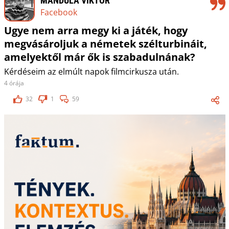
MANDULA VIKTOR
Facebook
Ugye nem arra megy ki a játék, hogy
megvásároljuk a németek szélturbináit,
amelyektől már ők is szabadulnának?
Kérdéseim az elmúlt napok filmcirkusza után.
4 órája
32
1
59