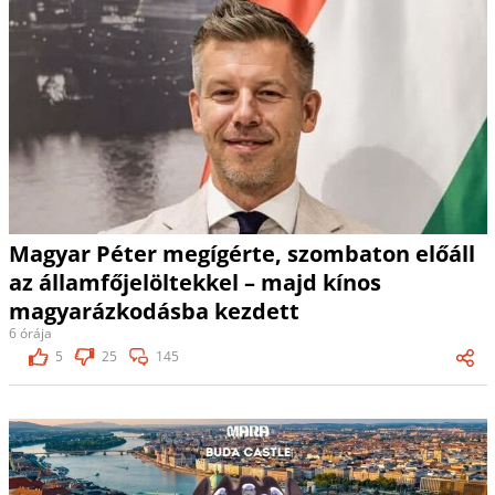
Magyar Péter megígérte, szombaton előáll
az államfőjelöltekkel – majd kínos
magyarázkodásba kezdett
6 órája
5
25
145