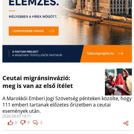
Ceutai migránsinvázió:
meg is van az első ítélet
A Marokkói Emberi Jogi Szövetség pénteken közölte, hogy
111 embert tartanak előzetes őrizetben a ceutai
események után.
2026.08.07 19:11
0
0
3