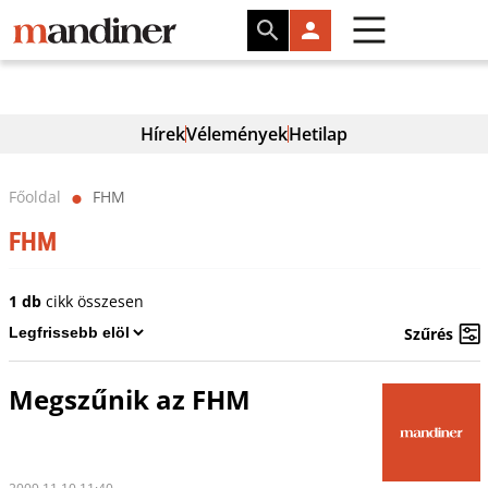
Hírek
Vélemények
Hetilap
Főoldal
FHM
⬤
FHM
1 db
cikk összesen
Szűrés
Megszűnik az FHM