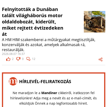
Felnyitották a Dunában
talált világháborús motor
oldaldobozát, kiderült,
miket rejtett évtizedeken
át
A HM HIM szakemberei a műtárgyakat megtisztítják,
konzerválják és azokat, amelyek alkalmasak rá,
restaurálják.
2026.08.07 16:37
2
0
12
HÍRLEVÉL-FELIRATKOZÁS
Ne maradjon le a
Mandiner
cikkeiről, iratkozzon fel
hírlevelünkre! Adja meg a nevét és az e-mail-címét, és
elküldjük Önnek a nap legfontosabb híreit.