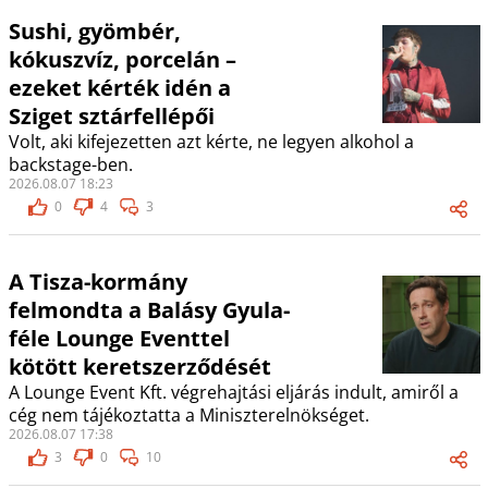
Sushi, gyömbér,
kókuszvíz, porcelán –
ezeket kérték idén a
Sziget sztárfellépői
Volt, aki kifejezetten azt kérte, ne legyen alkohol a
backstage-ben.
2026.08.07 18:23
0
4
3
A Tisza-kormány
felmondta a Balásy Gyula-
féle Lounge Eventtel
kötött keretszerződését
A Lounge Event Kft. végrehajtási eljárás indult, amiről a
cég nem tájékoztatta a Miniszterelnökséget.
2026.08.07 17:38
3
0
10