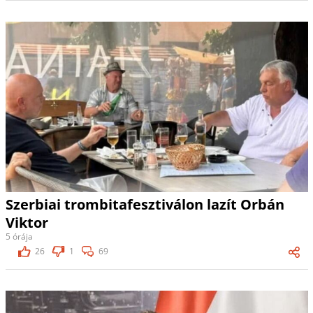
Szerbiai trombitafesztiválon lazít Orbán
Viktor
5 órája
26
1
69