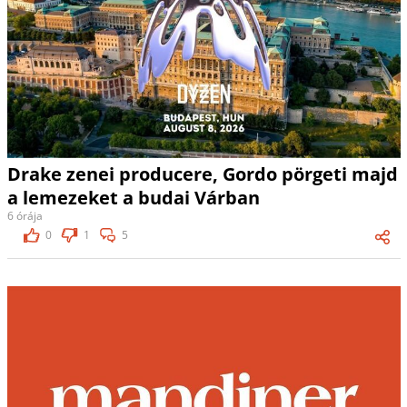
Drake zenei producere, Gordo pörgeti majd
a lemezeket a budai Várban
6 órája
0
1
5