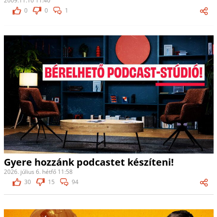
2009.11.10 11:40
0
0
1
Gyere hozzánk podcastet készíteni!
2026. július 6. hétfő 11:58
30
15
94