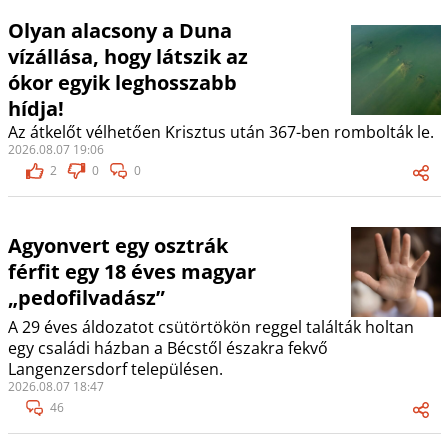
Olyan alacsony a Duna
vízállása, hogy látszik az
ókor egyik leghosszabb
hídja!
Az átkelőt vélhetően Krisztus után 367-ben rombolták le.
2026.08.07 19:06
2
0
0
Agyonvert egy osztrák
férfit egy 18 éves magyar
„pedofilvadász”
A 29 éves áldozatot csütörtökön reggel találták holtan
egy családi házban a Bécstől északra fekvő
Langenzersdorf településen.
2026.08.07 18:47
46