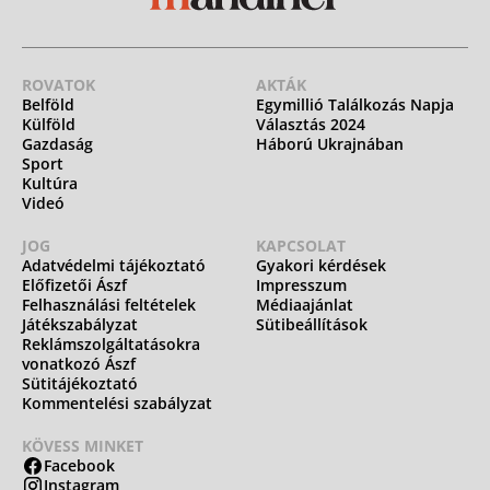
ROVATOK
AKTÁK
Belföld
Egymillió Találkozás Napja
Külföld
Választás 2024
Gazdaság
Háború Ukrajnában
Sport
Kultúra
Videó
JOG
KAPCSOLAT
Adatvédelmi tájékoztató
Gyakori kérdések
Előfizetői Ászf
Impresszum
Felhasználási feltételek
Médiaajánlat
Játékszabályzat
Sütibeállítások
Reklámszolgáltatásokra
vonatkozó Ászf
Sütitájékoztató
Kommentelési szabályzat
KÖVESS MINKET
Facebook
Instagram