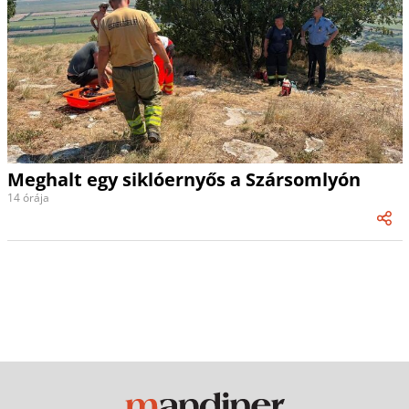
Meghalt egy siklóernyős a Szársomlyón
14 órája