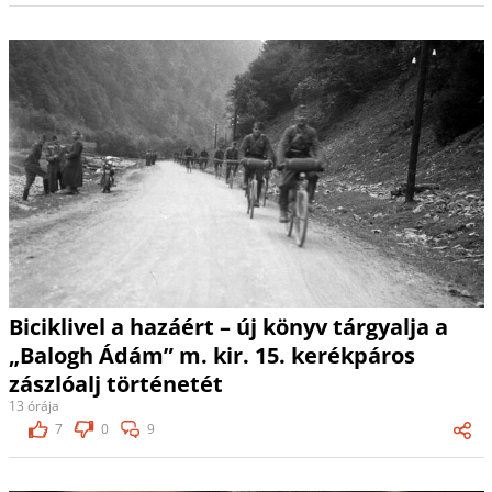
Biciklivel a hazáért – új könyv tárgyalja a
„Balogh Ádám” m. kir. 15. kerékpáros
zászlóalj történetét
13 órája
7
0
9