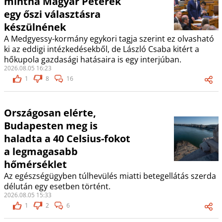
mintha Magyar Péterék
egy őszi választásra
készülnének
A Medgyessy-kormány egykori tagja szerint ez olvasható
ki az eddigi intézkedésekből, de László Csaba kitért a
hőkupola gazdasági hatásaira is egy interjúban.
2026.08.05 16:23
1
8
16
Országosan elérte,
Budapesten meg is
haladta a 40 Celsius-fokot
a legmagasabb
hőmérséklet
Az egészségügyben túlhevülés miatti betegellátás szerda
délután egy esetben történt.
2026.08.05 15:33
1
2
6