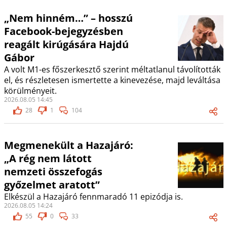
„Nem hinném…” – hosszú
Facebook-bejegyzésben
reagált kirúgására Hajdú
Gábor
A volt M1-es főszerkesztő szerint méltatlanul távolították
el, és részletesen ismertette a kinevezése, majd leváltása
körülményeit.
2026.08.05 14:45
28
1
104
Megmenekült a Hazajáró:
„A rég nem látott
nemzeti összefogás
győzelmet aratott”
Elkészül a Hazajáró fennmaradó 11 epizódja is.
2026.08.05 14:24
55
0
33