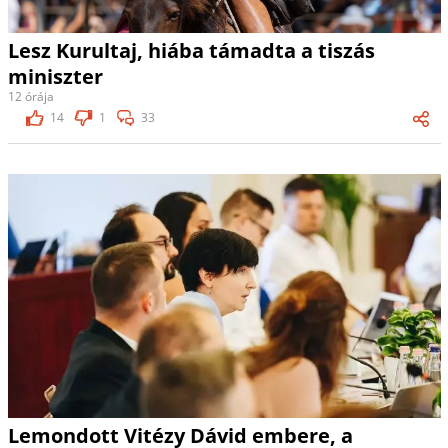
Lesz Kurultaj, hiába támadta a tiszás
miniszter
12 órája
14
1
33
Lemondott Vitézy Dávid embere, a