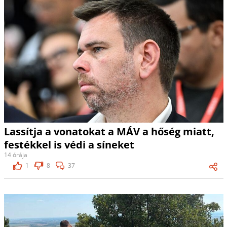
Lassítja a vonatokat a MÁV a hőség miatt,
festékkel is védi a síneket
14 órája
1
8
37