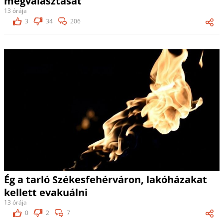
megválasztását
13 órája
3
34
206
Ég a tarló Székesfehérváron, lakóházakat
kellett evakuálni
13 órája
0
2
7