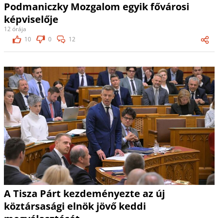
Podmaniczky Mozgalom egyik fővárosi
képviselője
12 órája
10
0
12
A Tisza Párt kezdeményezte az új
köztársasági elnök jövő keddi