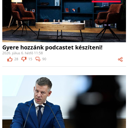
Gyere hozzánk podcastet készíteni!
2026. július 6. hétfő 11:58
28
15
90