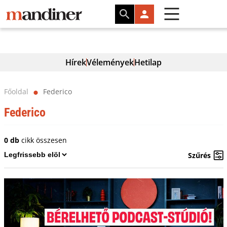
Hírek
Vélemények
Hetilap
Főoldal
Federico
⬤
Federico
0 db
cikk összesen
Szűrés