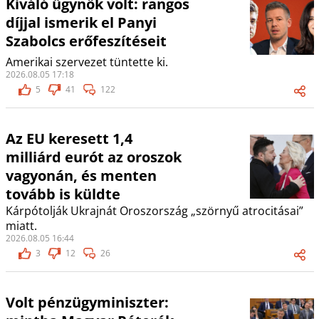
Kiváló ügynök volt: rangos
díjjal ismerik el Panyi
Szabolcs erőfeszítéseit
Amerikai szervezet tüntette ki.
2026.08.05 17:18
5
41
122
Az EU keresett 1,4
milliárd eurót az oroszok
vagyonán, és menten
tovább is küldte
Kárpótolják Ukrajnát Oroszország „szörnyű atrocitásai”
miatt.
2026.08.05 16:44
3
12
26
Volt pénzügyminiszter: