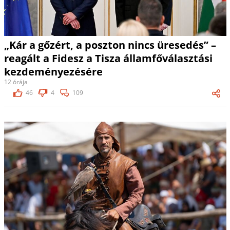
„Kár a gőzért, a poszton nincs üresedés” –
reagált a Fidesz a Tisza államfőválasztási
kezdeményezésére
12 órája
46
4
109