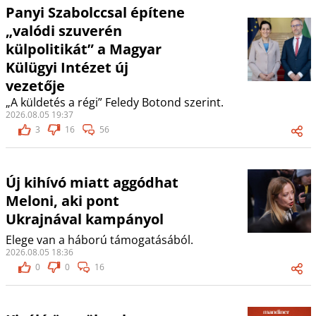
Panyi Szabolccsal építene
„valódi szuverén
külpolitikát” a Magyar
Külügyi Intézet új
vezetője
„A küldetés a régi” Feledy Botond szerint.
2026.08.05 19:37
3
16
56
Új kihívó miatt aggódhat
Meloni, aki pont
Ukrajnával kampányol
Elege van a háború támogatásából.
2026.08.05 18:36
0
0
16