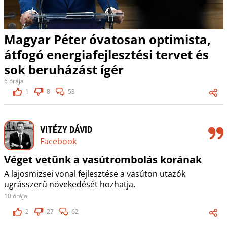
Magyar Péter óvatosan optimista,
átfogó energiafejlesztési tervet és
sok beruházást ígér
6 órája
1
8
53
VITÉZY DÁVID
Facebook
Véget vetünk a vasútrombolás korának
A lajosmizsei vonal fejlesztése a vasúton utazók
ugrásszerű növekedését hozhatja.
10 órája
2
27
62