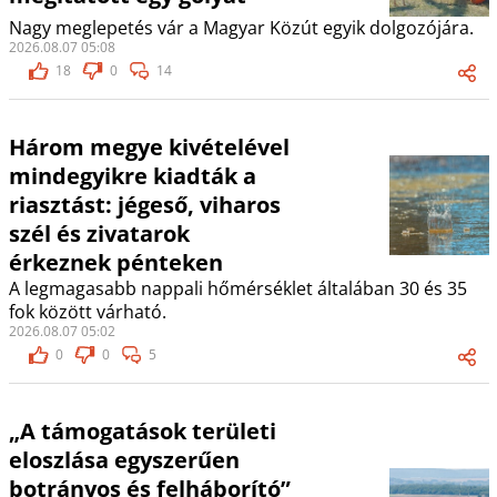
Nagy meglepetés vár a Magyar Közút egyik dolgozójára.
2026.08.07 05:08
18
0
14
Három megye kivételével
mindegyikre kiadták a
riasztást: jégeső, viharos
szél és zivatarok
érkeznek pénteken
A legmagasabb nappali hőmérséklet általában 30 és 35
fok között várható.
2026.08.07 05:02
0
0
5
„A támogatások területi
eloszlása egyszerűen
botrányos és felháborító”