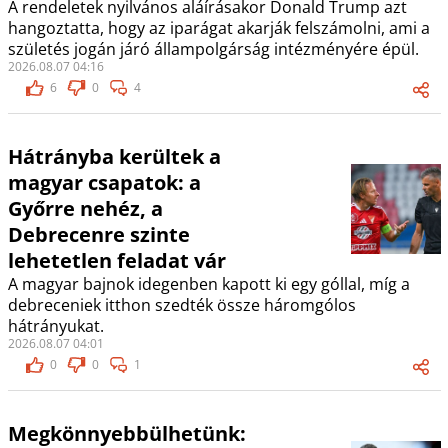
A rendeletek nyilvános aláírásakor Donald Trump azt
hangoztatta, hogy az iparágat akarják felszámolni, ami a
születés jogán járó állampolgárság intézményére épül.
2026.08.07 04:16
6
0
4
Hátrányba kerültek a
magyar csapatok: a
Győrre nehéz, a
Debrecenre szinte
lehetetlen feladat vár
A magyar bajnok idegenben kapott ki egy góllal, míg a
debreceniek itthon szedték össze háromgólos
hátrányukat.
2026.08.07 04:01
0
0
1
Megkönnyebbülhetünk: