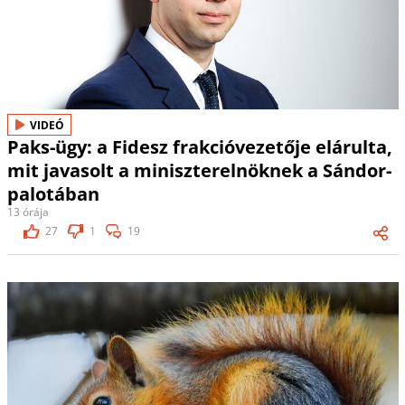
VIDEÓ
Paks-ügy: a Fidesz frakcióvezetője elárulta,
mit javasolt a miniszterelnöknek a Sándor-
palotában
13 órája
27
1
19