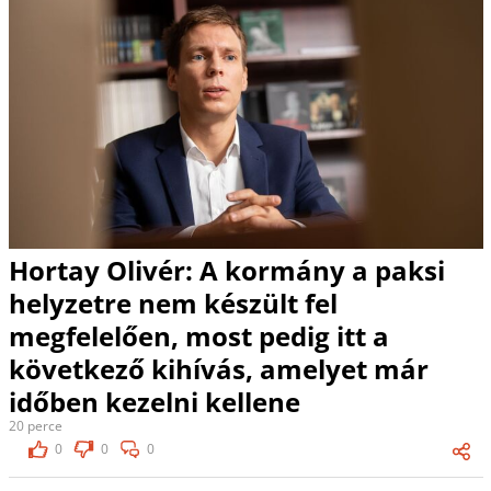
Hortay Olivér: A kormány a paksi
helyzetre nem készült fel
megfelelően, most pedig itt a
következő kihívás, amelyet már
időben kezelni kellene
20 perce
0
0
0