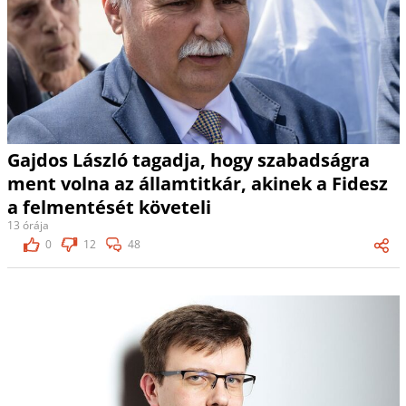
Gajdos László tagadja, hogy szabadságra
ment volna az államtitkár, akinek a Fidesz
a felmentését követeli
13 órája
0
12
48