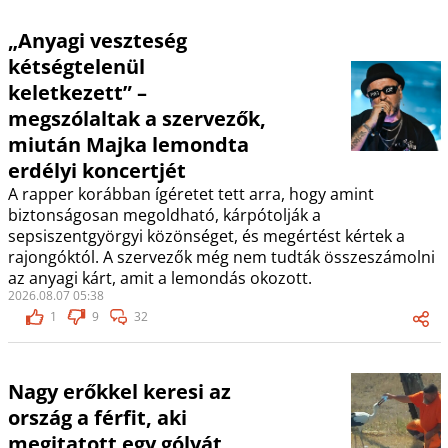
„Anyagi veszteség
kétségtelenül
keletkezett” –
megszólaltak a szervezők,
miután Majka lemondta
erdélyi koncertjét
A rapper korábban ígéretet tett arra, hogy amint
biztonságosan megoldható, kárpótolják a
sepsiszentgyörgyi közönséget, és megértést kértek a
rajongóktól. A szervezők még nem tudták összeszámolni
az anyagi kárt, amit a lemondás okozott.
2026.08.07 05:38
1
9
32
Nagy erőkkel keresi az
ország a férfit, aki
megitatott egy gólyát