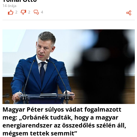
14 órája
2
2
4
Magyar Péter súlyos vádat fogalmazott
meg: „Orbánék tudták, hogy a magyar
energiarendszer az összedőlés szélén áll,
mégsem tettek semmit”