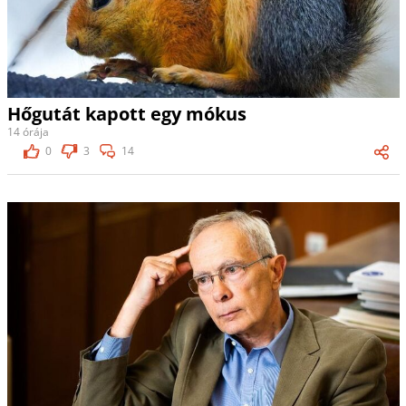
Hőgutát kapott egy mókus
14 órája
0
3
14