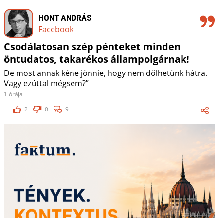
HONT ANDRÁS
Facebook
Csodálatosan szép pénteket minden
öntudatos, takarékos állampolgárnak!
De most annak kéne jönnie, hogy nem dőlhetünk hátra.
Vagy ezúttal mégsem?”
1 órája
2
0
9