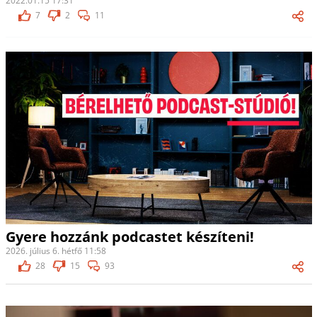
2022.01.15 17:31
7
2
11
Gyere hozzánk podcastet készíteni!
2026. július 6. hétfő 11:58
28
15
93