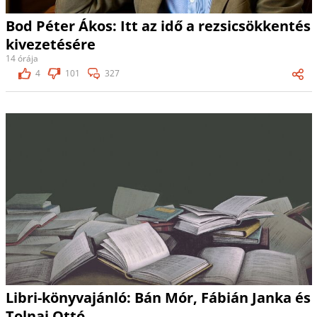
Bod Péter Ákos: Itt az idő a rezsicsökkentés
kivezetésére
14 órája
4
101
327
Libri-könyvajánló: Bán Mór, Fábián Janka és
Tolnai Ottó