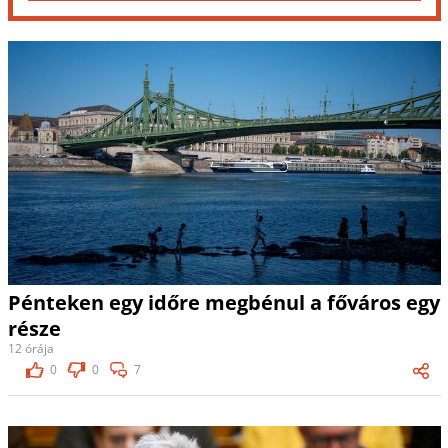
Pénteken egy időre megbénul a főváros egy
része
12 órája
0
0
7