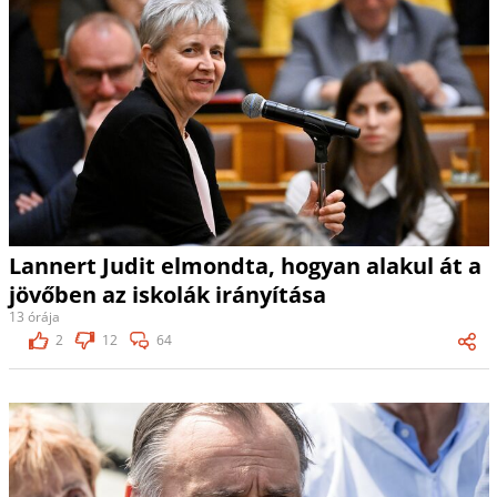
Lannert Judit elmondta, hogyan alakul át a
jövőben az iskolák irányítása
13 órája
2
12
64