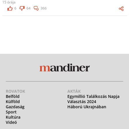
15 órája
6
64
366
ROVATOK
AKTÁK
Belföld
Egymillió Találkozás Napja
Külföld
Választás 2024
Gazdaság
Háború Ukrajnában
Sport
Kultúra
Videó