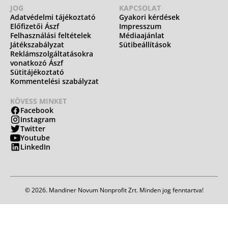
JOG
KAPCSOLAT
Adatvédelmi tájékoztató
Gyakori kérdések
Előfizetői Ászf
Impresszum
Felhasználási feltételek
Médiaajánlat
Játékszabályzat
Sütibeállítások
Reklámszolgáltatásokra
vonatkozó Ászf
Sütitájékoztató
Kommentelési szabályzat
KÖVESS MINKET
Facebook
Instagram
Twitter
Youtube
LinkedIn
© 2026. Mandiner Novum Nonprofit Zrt. Minden jog fenntartva!