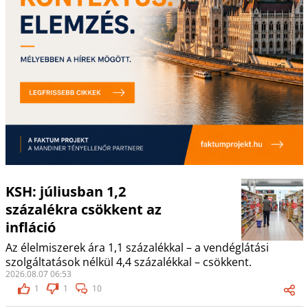
KSH: júliusban 1,2
százalékra csökkent az
infláció
Az élelmiszerek ára 1,1 százalékkal – a vendéglátási
szolgáltatások nélkül 4,4 százalékkal – csökkent.
2026.08.07 06:53
1
1
10