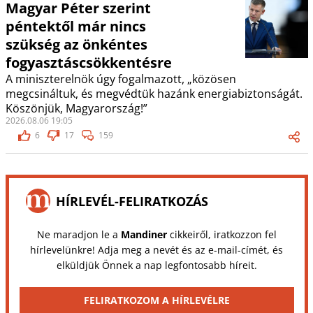
Magyar Péter szerint
péntektől már nincs
szükség az önkéntes
fogyasztáscsökkentésre
A miniszterelnök úgy fogalmazott, „közösen
megcsináltuk, és megvédtük hazánk energiabiztonságát.
Köszönjük, Magyarország!”
2026.08.06 19:05
6
17
159
HÍRLEVÉL-FELIRATKOZÁS
Ne maradjon le a
Mandiner
cikkeiről, iratkozzon fel
hírlevelünkre! Adja meg a nevét és az e-mail-címét, és
elküldjük Önnek a nap legfontosabb híreit.
FELIRATKOZOM A HÍRLEVÉLRE