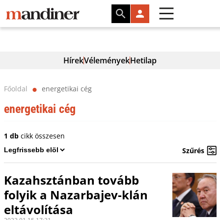
Hírek
Vélemények
Hetilap
Főoldal
energetikai cég
⬤
energetikai cég
1 db
cikk összesen
Szűrés
Kazahsztánban tovább
folyik a Nazarbajev-klán
eltávolítása