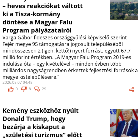
– heves reakciókat váltott
ki a Tisza-kormány
döntése a Magyar Falu
Program pályázatairól
Varga Gábor fideszes országgyűlési képviselő szerint
Fejér megye 95 támogatásra jogosult településéből
mindösszesen 2 (igen, kettő!) nyert forrást, együtt 67,7
millió forint értékben. „A Magyar Falu Program 2019-es
indulása óta – egy kivételével – minden évben több
milliárdos nagyságrendben érkeztek fejlesztési források a
megye kistelepüléseire.”
2026.08.07 04:48
0
8
29
Kemény eszközhöz nyúlt
Donald Trump, hogy
bezárja a kiskaput a
„születési turizmus” előtt