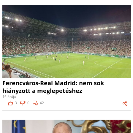
Ferencváros-Real Madrid: nem sok
hiányzott a meglepetéshez
16 órája
3
0
42