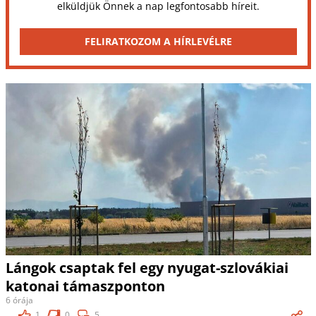
elküldjük Önnek a nap legfontosabb híreit.
FELIRATKOZOM A HÍRLEVÉLRE
Lángok csaptak fel egy nyugat-szlovákiai
katonai támaszponton
6 órája
1
0
5