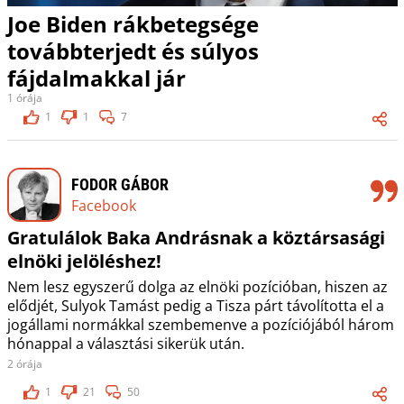
Joe Biden rákbetegsége
továbbterjedt és súlyos
fájdalmakkal jár
1 órája
1
1
7
FODOR GÁBOR
Facebook
Gratulálok Baka Andrásnak a köztársasági
elnöki jelöléshez!
Nem lesz egyszerű dolga az elnöki pozícióban, hiszen az
elődjét, Sulyok Tamást pedig a Tisza párt távolította el a
jogállami normákkal szembemenve a pozíciójából három
hónappal a választási sikerük után.
2 órája
1
21
50