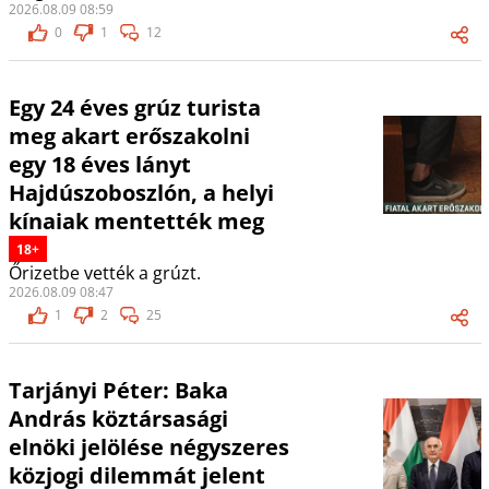
2026.08.09 08:59
0
1
12
Egy 24 éves grúz turista
meg akart erőszakolni
egy 18 éves lányt
Hajdúszoboszlón, a helyi
kínaiak mentették meg
18+
Őrizetbe vették a grúzt.
2026.08.09 08:47
1
2
25
Tarjányi Péter: Baka
András köztársasági
elnöki jelölése négyszeres
közjogi dilemmát jelent