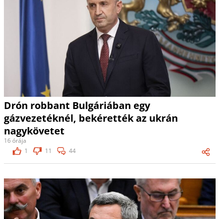
Drón robbant Bulgáriában egy
gázvezetéknél, bekérették az ukrán
nagykövetet
16 órája
1
11
44