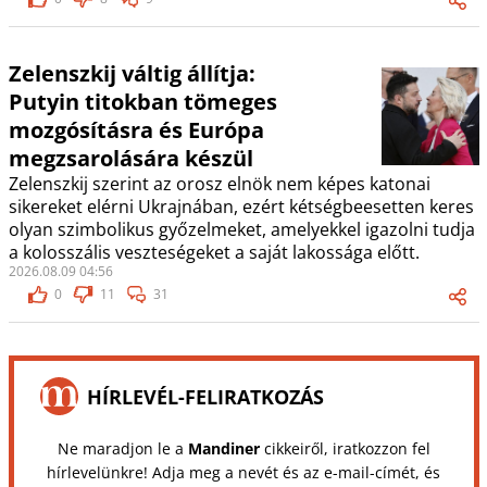
Zelenszkij váltig állítja:
Putyin titokban tömeges
mozgósításra és Európa
megzsarolására készül
Zelenszkij szerint az orosz elnök nem képes katonai
sikereket elérni Ukrajnában, ezért kétségbeesetten keres
olyan szimbolikus győzelmeket, amelyekkel igazolni tudja
a kolosszális veszteségeket a saját lakossága előtt.
2026.08.09 04:56
0
11
31
HÍRLEVÉL-FELIRATKOZÁS
Ne maradjon le a
Mandiner
cikkeiről, iratkozzon fel
hírlevelünkre! Adja meg a nevét és az e-mail-címét, és