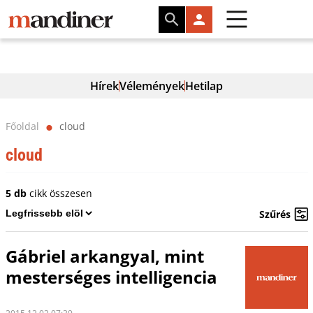
Hírek
Vélemények
Hetilap
Főoldal
cloud
⬤
cloud
5 db
cikk összesen
Szűrés
Gábriel arkangyal, mint
mesterséges intelligencia