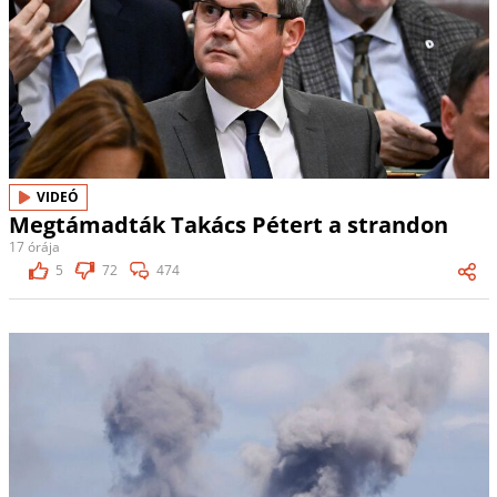
VIDEÓ
Megtámadták Takács Pétert a strandon
17 órája
5
72
474