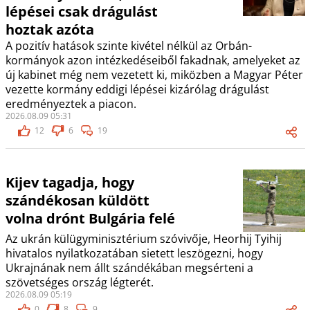
lépései csak drágulást
hoztak azóta
A pozitív hatások szinte kivétel nélkül az Orbán-
kormányok azon intézkedéseiből fakadnak, amelyeket az
új kabinet még nem vezetett ki, miközben a Magyar Péter
vezette kormány eddigi lépései kizárólag drágulást
eredményeztek a piacon.
2026.08.09 05:31
12
6
19
Kijev tagadja, hogy
szándékosan küldött
volna drónt Bulgária felé
Az ukrán külügyminisztérium szóvivője, Heorhij Tyihij
hivatalos nyilatkozatában sietett leszögezni, hogy
Ukrajnának nem állt szándékában megsérteni a
szövetséges ország légterét.
2026.08.09 05:19
0
8
9