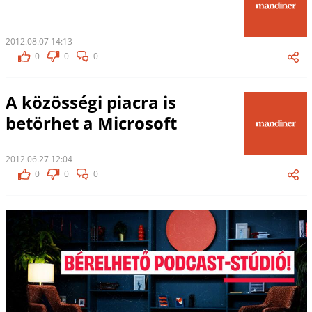
2012.08.07 14:13
0
0
0
A közösségi piacra is
betörhet a Microsoft
2012.06.27 12:04
0
0
0