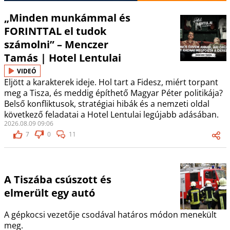
„Minden munkámmal és
FORINTTAL el tudok
számolni” – Menczer
Tamás | Hotel Lentulai
VIDEÓ
Eljött a karakterek ideje. Hol tart a Fidesz, miért torpant
meg a Tisza, és meddig építhető Magyar Péter politikája?
Belső konfliktusok, stratégiai hibák és a nemzeti oldal
következő feladatai a Hotel Lentulai legújabb adásában.
2026.08.09 09:06
7
0
11
A Tiszába csúszott és
elmerült egy autó
A gépkocsi vezetője csodával határos módon menekült
meg.