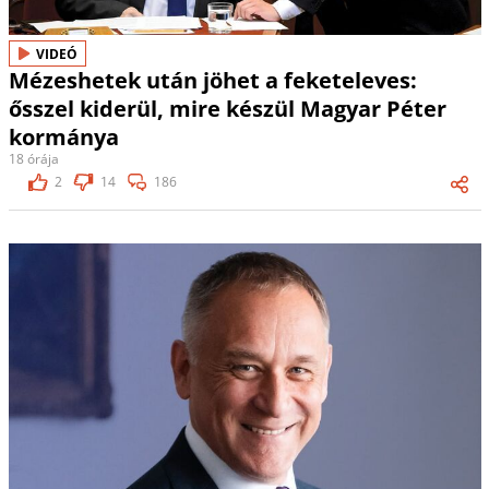
VIDEÓ
Mézeshetek után jöhet a feketeleves:
ősszel kiderül, mire készül Magyar Péter
kormánya
18 órája
2
14
186