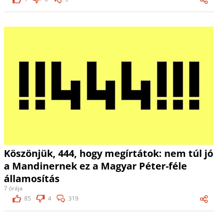
Köszönjük, 444, hogy megírtátok: nem túl jó
a Mandinernek ez a Magyar Péter-féle
államosítás
7 órája
85
4
319