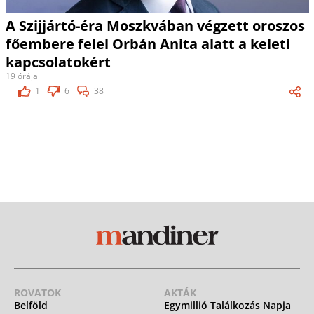
A Szijjártó-éra Moszkvában végzett oroszos
főembere felel Orbán Anita alatt a keleti
kapcsolatokért
19 órája
1
6
38
ROVATOK
AKTÁK
Belföld
Egymillió Találkozás Napja