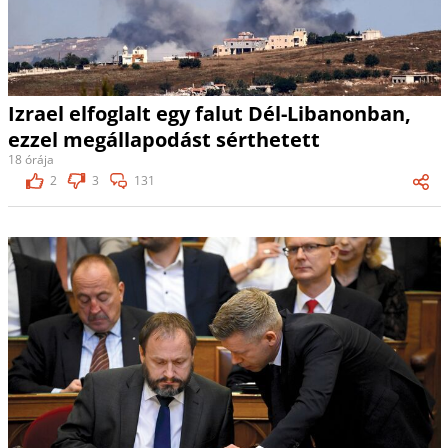
Izrael elfoglalt egy falut Dél-Libanonban,
ezzel megállapodást sérthetett
18 órája
2
3
131