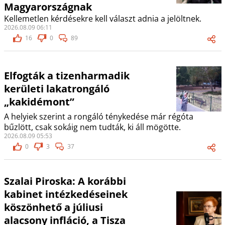
Magyarországnak
Kellemetlen kérdésekre kell választ adnia a jelöltnek.
2026.08.09 06:11
16
0
89
Elfogták a tizenharmadik
kerületi lakatrongáló
„kakidémont”
A helyiek szerint a rongáló ténykedése már régóta
bűzlött, csak sokáig nem tudták, ki áll mögötte.
2026.08.09 05:53
0
3
37
Szalai Piroska: A korábbi
kabinet intézkedéseinek
köszönhető a júliusi
alacsony infláció, a Tisza