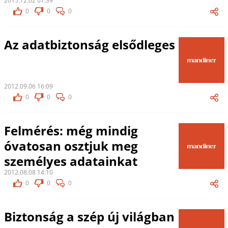
2015.12.02 07:39
0
0
0
Az adatbiztonság elsődleges
2012.09.06 16:09
0
0
0
Felmérés: még mindig
óvatosan osztjuk meg
személyes adatainkat
2012.08.08 14:10
0
0
0
Biztonság a szép új világban