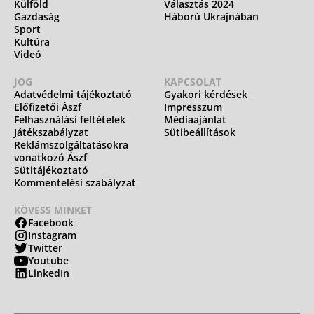
Külföld
Választás 2024
Gazdaság
Háború Ukrajnában
Sport
Kultúra
Videó
JOG
KAPCSOLAT
Adatvédelmi tájékoztató
Gyakori kérdések
Előfizetői Ászf
Impresszum
Felhasználási feltételek
Médiaajánlat
Játékszabályzat
Sütibeállítások
Reklámszolgáltatásokra
vonatkozó Ászf
Sütitájékoztató
Kommentelési szabályzat
KÖVESS MINKET
Facebook
Instagram
Twitter
Youtube
LinkedIn