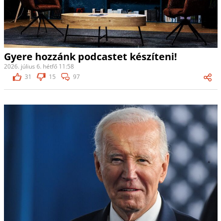
Gyere hozzánk podcastet készíteni!
2026. július 6. hétfő 11:58
31
15
97